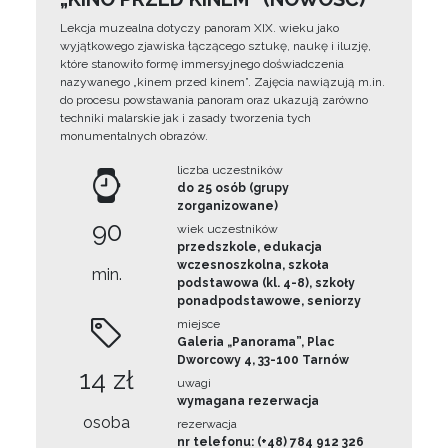
Lekcja muzealna dotyczy panoram XIX. wieku jako
wyjątkowego zjawiska łączącego sztukę, naukę i iluzję,
które stanowiło formę immersyjnego doświadczenia
nazywanego „kinem przed kinem”. Zajęcia nawiązują m.in.
do procesu powstawania panoram oraz ukazują zarówno
techniki malarskie jak i zasady tworzenia tych
monumentalnych obrazów.
liczba uczestników
do 25 osób (grupy
zorganizowane)
90
wiek uczestników
przedszkole, edukacja
wczesnoszkolna, szkoła
min.
podstawowa (kl. 4-8), szkoły
ponadpodstawowe, seniorzy
miejsce
Galeria „Panorama”, Plac
Dworcowy 4, 33-100 Tarnów
14 zł
uwagi
wymagana rezerwacja
osoba
rezerwacja
nr telefonu: (+48) 784 912 326