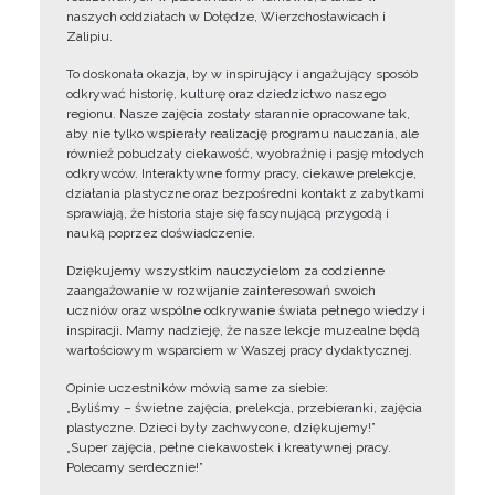
naszych oddziałach w Dołędze, Wierzchosławicach i
Zalipiu.
To doskonała okazja, by w inspirujący i angażujący sposób
odkrywać historię, kulturę oraz dziedzictwo naszego
regionu. Nasze zajęcia zostały starannie opracowane tak,
aby nie tylko wspierały realizację programu nauczania, ale
również pobudzały ciekawość, wyobraźnię i pasję młodych
odkrywców. Interaktywne formy pracy, ciekawe prelekcje,
działania plastyczne oraz bezpośredni kontakt z zabytkami
sprawiają, że historia staje się fascynującą przygodą i
nauką poprzez doświadczenie.
Dziękujemy wszystkim nauczycielom za codzienne
zaangażowanie w rozwijanie zainteresowań swoich
uczniów oraz wspólne odkrywanie świata pełnego wiedzy i
inspiracji. Mamy nadzieję, że nasze lekcje muzealne będą
wartościowym wsparciem w Waszej pracy dydaktycznej.
Opinie uczestników mówią same za siebie:
„Byliśmy – świetne zajęcia, prelekcja, przebieranki, zajęcia
plastyczne. Dzieci były zachwycone, dziękujemy!”
„Super zajęcia, pełne ciekawostek i kreatywnej pracy.
Polecamy serdecznie!”