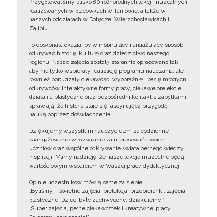
Przygotowaliśmy blisko 80 różnorodnych lekcji muzealnych
realizowanych w placówkach w Tarnowie, a także w
naszych oddziałach w Dołędze, Wierzchosławicach i
Zalipiu.
To doskonała okazja, by w inspirujący i angażujący sposób
odkrywać historię, kulturę oraz dziedzictwo naszego
regionu. Nasze zajęcia zostały starannie opracowane tak,
aby nie tylko wspierały realizację programu nauczania, ale
również pobudzały ciekawość, wyobraźnię i pasję młodych
odkrywców. Interaktywne formy pracy, ciekawe prelekcje,
działania plastyczne oraz bezpośredni kontakt z zabytkami
sprawiają, że historia staje się fascynującą przygodą i
nauką poprzez doświadczenie.
Dziękujemy wszystkim nauczycielom za codzienne
zaangażowanie w rozwijanie zainteresowań swoich
uczniów oraz wspólne odkrywanie świata pełnego wiedzy i
inspiracji. Mamy nadzieję, że nasze lekcje muzealne będą
wartościowym wsparciem w Waszej pracy dydaktycznej.
Opinie uczestników mówią same za siebie:
„Byliśmy – świetne zajęcia, prelekcja, przebieranki, zajęcia
plastyczne. Dzieci były zachwycone, dziękujemy!”
„Super zajęcia, pełne ciekawostek i kreatywnej pracy.