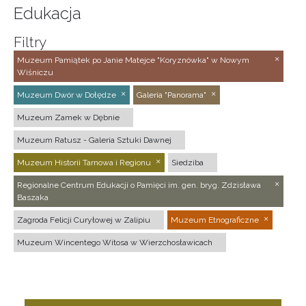
Edukacja
Filtry
Muzeum Pamiątek po Janie Matejce "Koryznówka" w Nowym
Wiśniczu
Muzeum Dwór w Dołędze
Galeria "Panorama"
Muzeum Zamek w Dębnie
Muzeum Ratusz - Galeria Sztuki Dawnej
Muzeum Historii Tarnowa i Regionu
Siedziba
Regionalne Centrum Edukacji o Pamięci im. gen. bryg. Zdzisława
Baszaka
Zagroda Felicji Curyłowej w Zalipiu
Muzeum Etnograficzne
Muzeum Wincentego Witosa w Wierzchosławicach