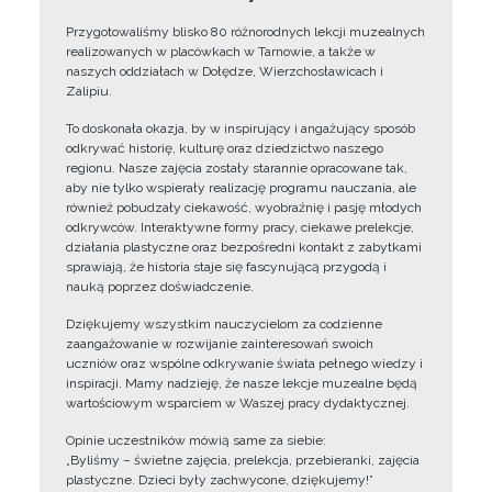
Przygotowaliśmy blisko 80 różnorodnych lekcji muzealnych
realizowanych w placówkach w Tarnowie, a także w
naszych oddziałach w Dołędze, Wierzchosławicach i
Zalipiu.
To doskonała okazja, by w inspirujący i angażujący sposób
odkrywać historię, kulturę oraz dziedzictwo naszego
regionu. Nasze zajęcia zostały starannie opracowane tak,
aby nie tylko wspierały realizację programu nauczania, ale
również pobudzały ciekawość, wyobraźnię i pasję młodych
odkrywców. Interaktywne formy pracy, ciekawe prelekcje,
działania plastyczne oraz bezpośredni kontakt z zabytkami
sprawiają, że historia staje się fascynującą przygodą i
nauką poprzez doświadczenie.
Dziękujemy wszystkim nauczycielom za codzienne
zaangażowanie w rozwijanie zainteresowań swoich
uczniów oraz wspólne odkrywanie świata pełnego wiedzy i
inspiracji. Mamy nadzieję, że nasze lekcje muzealne będą
wartościowym wsparciem w Waszej pracy dydaktycznej.
Opinie uczestników mówią same za siebie:
„Byliśmy – świetne zajęcia, prelekcja, przebieranki, zajęcia
plastyczne. Dzieci były zachwycone, dziękujemy!”