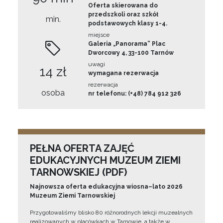
Oferta skierowana do
przedszkoli oraz szkół
min.
podstawowych klasy 1-4.
miejsce
Galeria „Panorama” Plac
Dworcowy 4, 33-100 Tarnów
uwagi
14 zł
wymagana rezerwacja
rezerwacja
osoba
nr telefonu: (+48) 784 912 326
PEŁNA OFERTA ZAJĘĆ
EDUKACYJNYCH MUZEUM ZIEMI
TARNOWSKIEJ (PDF)
Najnowsza oferta edukacyjna wiosna–lato 2026
Muzeum Ziemi Tarnowskiej
Przygotowaliśmy blisko 80 różnorodnych lekcji muzealnych
realizowanych w placówkach w Tarnowie, a także w