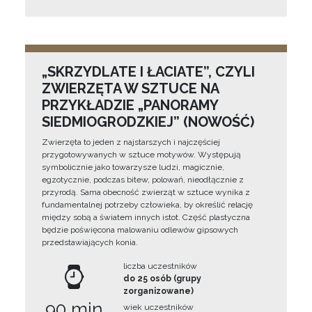
„SKRZYDLATE I ŁACIATE”, CZYLI
ZWIERZĘTA W SZTUCE NA
PRZYKŁADZIE „PANORAMY
SIEDMIOGRODZKIEJ” (NOWOŚĆ)
Zwierzęta to jeden z najstarszych i najczęściej
przygotowywanych w sztuce motywów. Występują
symbolicznie jako towarzysze ludzi, magicznie,
egzotycznie, podczas bitew, polowań, nieodłącznie z
przyrodą. Sama obecność zwierząt w sztuce wynika z
fundamentalnej potrzeby człowieka, by określić relację
między sobą a światem innych istot. Część plastyczna
będzie poświęcona malowaniu odlewów gipsowych
przedstawiających konia.
liczba uczestników
do 25 osób (grupy
zorganizowane)
90 min
wiek uczestników