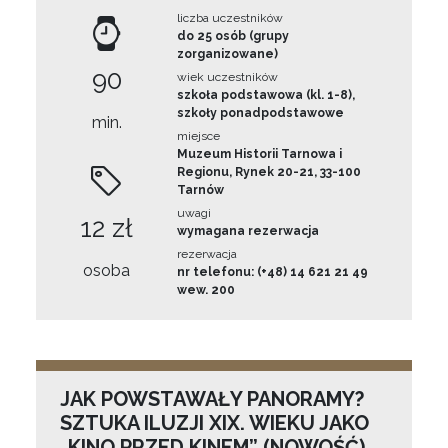
liczba uczestników
do 25 osób (grupy
zorganizowane)
90
wiek uczestników
szkoła podstawowa (kl. 1-8),
szkoły ponadpodstawowe
min.
miejsce
Muzeum Historii Tarnowa i
Regionu, Rynek 20-21, 33-100
Tarnów
uwagi
12 zł
wymagana rezerwacja
rezerwacja
osoba
nr telefonu: (+48) 14 621 21 49
wew. 200
JAK POWSTAWAŁY PANORAMY?
SZTUKA ILUZJI XIX. WIEKU JAKO
„KINO PRZED KINEM” (NOWOŚĆ)