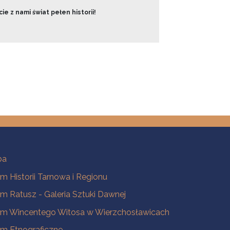
ie z nami świat pełen historii!
ba
 Historii Tarnowa i Regionu
 Ratusz - Galeria Sztuki Dawnej
m Wincentego Witosa w Wierzchosławicach
m Etnograficzne