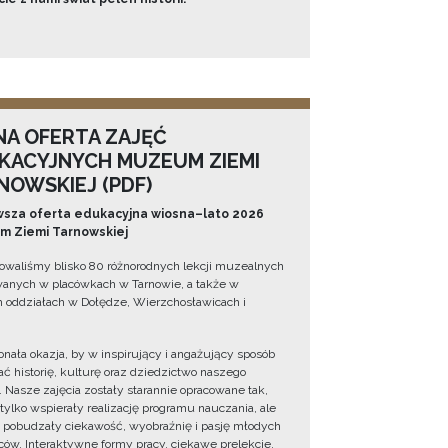
NA OFERTA ZAJĘĆ
KACYJNYCH MUZEUM ZIEMI
NOWSKIEJ (PDF)
sza oferta edukacyjna wiosna–lato 2026
 Ziemi Tarnowskiej
owaliśmy blisko 80 różnorodnych lekcji muzealnych
wanych w placówkach w Tarnowie, a także w
 oddziałach w Dołędze, Wierzchosławicach i
onała okazja, by w inspirujący i angażujący sposób
ć historię, kulturę oraz dziedzictwo naszego
. Nasze zajęcia zostały starannie opracowane tak,
 tylko wspierały realizację programu nauczania, ale
 pobudzały ciekawość, wyobraźnię i pasję młodych
ów. Interaktywne formy pracy, ciekawe prelekcje,