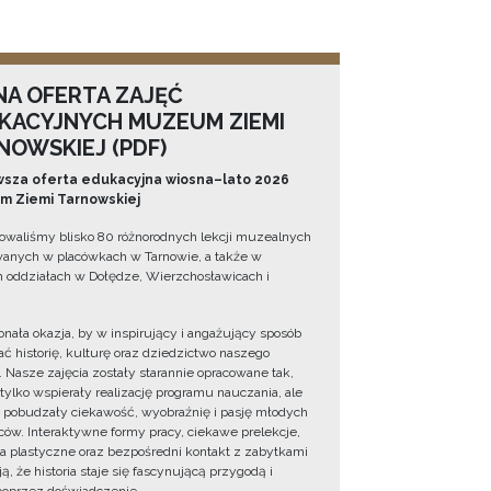
NA OFERTA ZAJĘĆ
KACYJNYCH MUZEUM ZIEMI
NOWSKIEJ (PDF)
sza oferta edukacyjna wiosna–lato 2026
 Ziemi Tarnowskiej
owaliśmy blisko 80 różnorodnych lekcji muzealnych
wanych w placówkach w Tarnowie, a także w
 oddziałach w Dołędze, Wierzchosławicach i
onała okazja, by w inspirujący i angażujący sposób
ć historię, kulturę oraz dziedzictwo naszego
. Nasze zajęcia zostały starannie opracowane tak,
 tylko wspierały realizację programu nauczania, ale
 pobudzały ciekawość, wyobraźnię i pasję młodych
ów. Interaktywne formy pracy, ciekawe prelekcje,
ia plastyczne oraz bezpośredni kontakt z zabytkami
ą, że historia staje się fascynującą przygodą i