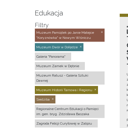
Edukacja
Filtry
Muzeum Pamiątek po Janie Matejce
"Koryznówka" w Nowym Wiśniczu
Muzeum Dwór w Dołędze
Galeria "Panorama"
Muzeum Zamek w Dębnie
Muzeum Ratusz - Galeria Sztuki
Dawnej
Muzeum Historii Tarnowa i Regionu
Siedziba
Regionalne Centrum Edukacji o Pamięci
im. gen. bryg. Zdzisława Baszaka
Zagroda Felicji Curyłowej w Zalipiu