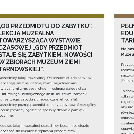
„OD PRZEDMIOTU DO ZABYTKU”.
PEŁ
LEKCJA MUZEALNA
EDU
TOWARZYSZĄCA WYSTAWIE
TAR
CZASOWEJ „GDY PRZEDMIOT
Najnow
STAJE SIĘ ZABYTKIEM. NOWOŚCI
Muzeum
W ZBIORACH MUZEUM ZIEMI
Przygot
TARNOWSKIEJ”.
realizo
naszych
Uczestnicy lekcji muzealnej „Od przedmiotu do zabytku”
Zalipiu.
zapoznają się z najważniejszymi zagadnieniami
związanymi z muzealnictwem i ochroną dziedzictwa
To dosk
kulturowego i historycznego (m.in. muzeum, zabytek,
odkrywa
konserwacja, zabytki archeologiczne, etnografia).
regionu
Uczestnicy poznają techniki ochrony zabytków. Szczególny
aby nie
nacisk położony będzie na sposoby dbania o pamiątki
również
rodzinne.
odkrywc
działan
Podczas lekcji muzealnej uczestnicy będą mieli okazję
sprawiaj
zapoznać się również z replikami przedmiotów