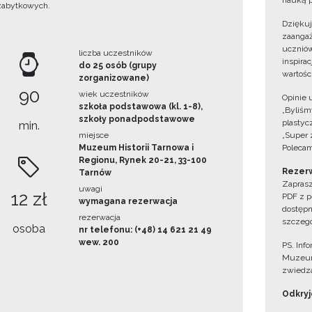
nauką p
zabytkowych.
Dzięku
zaangaż
uczniów
liczba uczestników
inspira
do 25 osób (grupy
wartośc
zorganizowane)
90
wiek uczestników
Opinie 
szkoła podstawowa (kl. 1-8),
„Byliśmy
szkoły ponadpodstawowe
plastyc
min.
miejsce
„Super 
Muzeum Historii Tarnowa i
Polecam
Regionu, Rynek 20-21, 33-100
Rezerw
Tarnów
Zaprasz
uwagi
12 zł
PDF z p
wymagana rezerwacja
dostępn
rezerwacja
szczegó
osoba
nr telefonu: (+48) 14 621 21 49
wew. 200
PS. Inf
Muzeum
zwiedza
Odkryjc