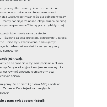
oprzez doświadczenie.
jemy wszystkim nauczycielom za codzienne
owanie w rozwijanie zainteresowań swoich
 oraz wspólne odkrywanie świata pełnego wiedzy i
cji. Mamy nadzieję, że nasze lekcje muzealne będą
iowym wsparciem w Waszej pracy dydaktycznej.
uczestników mówią same za siebie:
 – świetne zajęcia, prelekcja, przebieranki, zajęcia
zne. Dzieci były zachwycone, dziękujemy!”
zajęcia, pełne ciekawostek i kreatywnej pracy.
y serdecznie!”
acje już trwają
amy do planowania wizyt oraz pobierania plików
ełną ofertą edukacyjną i lekcjami muzealnymi –
a jest również skrócona wersja oferty bez
łowych opisów.
ormujemy, że z dniem 1 grudnia 2025 r. oddział
 Zamek w Dębnie jest zamknięty dla
jących.
ie z nami świat pełen historii!