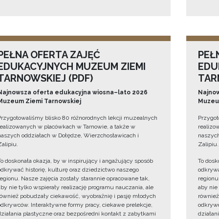
PEŁNA OFERTA ZAJĘĆ
PEŁ
EDUKACYJNYCH MUZEUM ZIEMI
EDU
TARNOWSKIEJ (PDF)
TAR
Najnowsza oferta edukacyjna wiosna–lato 2026
Najnow
Muzeum Ziemi Tarnowskiej
Muzeum
Przygotowaliśmy blisko 80 różnorodnych lekcji muzealnych
Przygot
realizowanych w placówkach w Tarnowie, a także w
realizo
naszych oddziałach w Dołędze, Wierzchosławicach i
naszych
Zalipiu.
Zalipiu.
To doskonała okazja, by w inspirujący i angażujący sposób
To dosk
odkrywać historię, kulturę oraz dziedzictwo naszego
odkrywa
regionu. Nasze zajęcia zostały starannie opracowane tak,
regionu
aby nie tylko wspierały realizację programu nauczania, ale
aby nie
również pobudzały ciekawość, wyobraźnię i pasję młodych
również
odkrywców. Interaktywne formy pracy, ciekawe prelekcje,
odkrywc
działania plastyczne oraz bezpośredni kontakt z zabytkami
działan