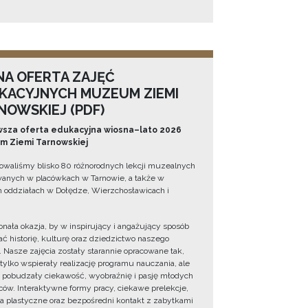
NA OFERTA ZAJĘĆ
KACYJNYCH MUZEUM ZIEMI
NOWSKIEJ (PDF)
sza oferta edukacyjna wiosna–lato 2026
 Ziemi Tarnowskiej
owaliśmy blisko 80 różnorodnych lekcji muzealnych
wanych w placówkach w Tarnowie, a także w
 oddziałach w Dołędze, Wierzchosławicach i
onała okazja, by w inspirujący i angażujący sposób
ć historię, kulturę oraz dziedzictwo naszego
. Nasze zajęcia zostały starannie opracowane tak,
 tylko wspierały realizację programu nauczania, ale
 pobudzały ciekawość, wyobraźnię i pasję młodych
ów. Interaktywne formy pracy, ciekawe prelekcje,
ia plastyczne oraz bezpośredni kontakt z zabytkami