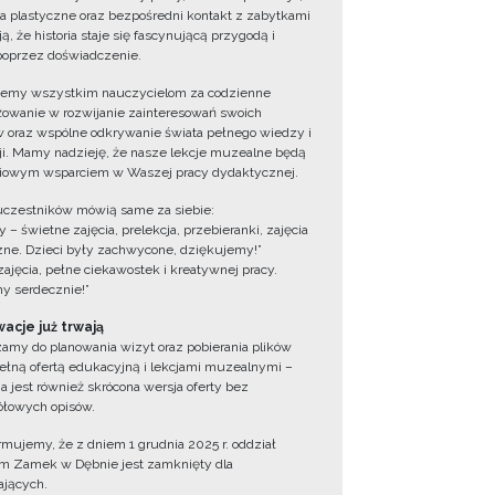
ia plastyczne oraz bezpośredni kontakt z zabytkami
ą, że historia staje się fascynującą przygodą i
oprzez doświadczenie.
jemy wszystkim nauczycielom za codzienne
owanie w rozwijanie zainteresowań swoich
 oraz wspólne odkrywanie świata pełnego wiedzy i
cji. Mamy nadzieję, że nasze lekcje muzealne będą
iowym wsparciem w Waszej pracy dydaktycznej.
uczestników mówią same za siebie:
 – świetne zajęcia, prelekcja, przebieranki, zajęcia
zne. Dzieci były zachwycone, dziękujemy!”
zajęcia, pełne ciekawostek i kreatywnej pracy.
y serdecznie!”
acje już trwają
amy do planowania wizyt oraz pobierania plików
ełną ofertą edukacyjną i lekcjami muzealnymi –
a jest również skrócona wersja oferty bez
łowych opisów.
ormujemy, że z dniem 1 grudnia 2025 r. oddział
 Zamek w Dębnie jest zamknięty dla
jących.