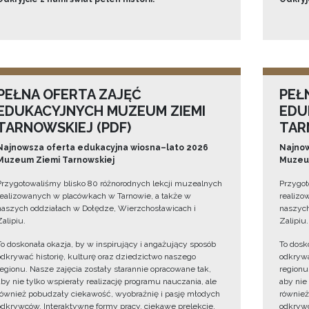
PEŁNA OFERTA ZAJĘĆ
PEŁ
EDUKACYJNYCH MUZEUM ZIEMI
EDU
TARNOWSKIEJ (PDF)
TAR
Najnowsza oferta edukacyjna wiosna–lato 2026
Najnow
Muzeum Ziemi Tarnowskiej
Muzeum
Przygotowaliśmy blisko 80 różnorodnych lekcji muzealnych
Przygot
realizowanych w placówkach w Tarnowie, a także w
realizo
naszych oddziałach w Dołędze, Wierzchosławicach i
naszych
Zalipiu.
Zalipiu.
To doskonała okazja, by w inspirujący i angażujący sposób
To dosk
odkrywać historię, kulturę oraz dziedzictwo naszego
odkrywa
regionu. Nasze zajęcia zostały starannie opracowane tak,
regionu
aby nie tylko wspierały realizację programu nauczania, ale
aby nie
również pobudzały ciekawość, wyobraźnię i pasję młodych
również
odkrywców. Interaktywne formy pracy, ciekawe prelekcje,
odkrywc