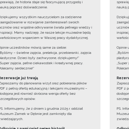
sprawiają, że historia staje się fascynującą przygodą i
sprawiaj
nauką poprzez doświadczenie.
nauką p
Dziękujemy wszystkim nauczycielom za codzienne
Dzięku
zaangażowanie w rozwijanie zainteresowań swoich
zaangaż
uczniów oraz wspólne odkrywanie świata pełnego wiedzy i
uczniów
inspiracji. Mamy nadzieję, że nasze lekcje muzealne będą
inspira
wartościowym wsparciem w Waszej pracy dydaktycznej.
wartośc
Opinie uczestników mówią same za siebie:
Opinie 
„Byliśmy – świetne zajęcia, prelekcja, przebieranki, zajęcia
„Byliśmy
plastyczne. Dzieci były zachwycone, dziękujemy!”
plastyc
„Super zajęcia, pełne ciekawostek i kreatywnej pracy.
„Super 
Polecamy serdecznie!”
Polecam
Rezerwacje już trwają
Rezerw
Zapraszamy do planowania wizyt oraz pobierania plików
Zaprasz
PDF z pełną ofertą edukacyjną i lekcjami muzealnymi –
PDF z p
dostępna jest również skrócona wersja oferty bez
dostępn
szczegółowych opisów.
szczegó
PS. Informujemy, że z dniem 1 grudnia 2025 r. oddział
PS. Inf
Muzeum Zamek w Dębnie jest zamknięty dla
Muzeum
zwiedzających.
zwiedza
Odkryjcie z nami świat pełen historii!
Odkryjc