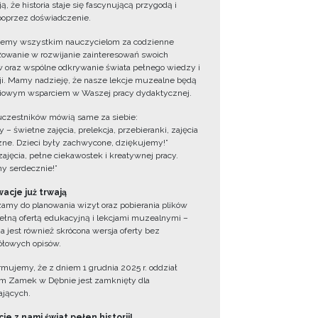
ą, że historia staje się fascynującą przygodą i
oprzez doświadczenie.
jemy wszystkim nauczycielom za codzienne
owanie w rozwijanie zainteresowań swoich
 oraz wspólne odkrywanie świata pełnego wiedzy i
cji. Mamy nadzieję, że nasze lekcje muzealne będą
iowym wsparciem w Waszej pracy dydaktycznej.
uczestników mówią same za siebie:
 – świetne zajęcia, prelekcja, przebieranki, zajęcia
zne. Dzieci były zachwycone, dziękujemy!”
zajęcia, pełne ciekawostek i kreatywnej pracy.
y serdecznie!”
acje już trwają
amy do planowania wizyt oraz pobierania plików
ełną ofertą edukacyjną i lekcjami muzealnymi –
a jest również skrócona wersja oferty bez
łowych opisów.
ormujemy, że z dniem 1 grudnia 2025 r. oddział
 Zamek w Dębnie jest zamknięty dla
jących.
ie z nami świat pełen historii!