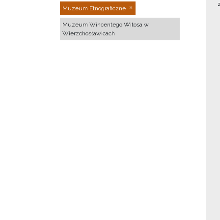
Muzeum Etnograficzne
Muzeum Wincentego Witosa w
Wierzchosławicach