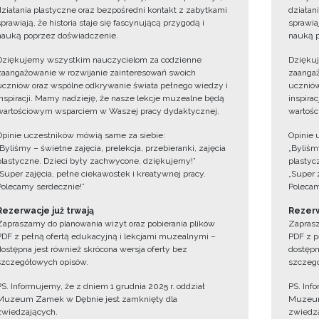
działania plastyczne oraz bezpośredni kontakt z zabytkami
działan
sprawiają, że historia staje się fascynującą przygodą i
sprawiaj
nauką poprzez doświadczenie.
nauką p
Dziękujemy wszystkim nauczycielom za codzienne
Dzięku
zaangażowanie w rozwijanie zainteresowań swoich
zaangaż
uczniów oraz wspólne odkrywanie świata pełnego wiedzy i
uczniów
inspiracji. Mamy nadzieję, że nasze lekcje muzealne będą
inspira
wartościowym wsparciem w Waszej pracy dydaktycznej.
wartośc
Opinie uczestników mówią same za siebie:
Opinie 
„Byliśmy – świetne zajęcia, prelekcja, przebieranki, zajęcia
„Byliśmy
plastyczne. Dzieci były zachwycone, dziękujemy!”
plastyc
„Super zajęcia, pełne ciekawostek i kreatywnej pracy.
„Super 
Polecamy serdecznie!”
Polecam
Rezerwacje już trwają
Rezerw
Zapraszamy do planowania wizyt oraz pobierania plików
Zaprasz
PDF z pełną ofertą edukacyjną i lekcjami muzealnymi –
PDF z p
dostępna jest również skrócona wersja oferty bez
dostępn
szczegółowych opisów.
szczegó
PS. Informujemy, że z dniem 1 grudnia 2025 r. oddział
PS. Inf
Muzeum Zamek w Dębnie jest zamknięty dla
Muzeum
zwiedzających.
zwiedza