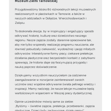
Muzeum Ziemi Tarnowskiej
Przygotowaliśmy blisko 80 różnorodnych lekcji muzealnych
realizowanych w placówkach w Tarnowie, a także w
naszych oddziałach w Dołędze, Wierzchosławicach i
Zalipiu.
To doskonała okazja, by w inspirujący i angażujący sposób
odkrywać historię, kulturę oraz dziedzictwo naszego
regionu. Nasze zajęcia zostały starannie opracowane tak,
aby nie tylko wspierały realizację programu nauczania, ale
również pobudzały ciekawość, wyobraźnię i pasję młodych
odkrywców. Interaktywne formy pracy, ciekawe prelekcje,
działania plastyczne oraz bezpośredni kontakt z zabytkami
sprawiają, że historia staje się fascynującą przygodą i
nauką poprzez doświadczenie.
Dziękujemy wszystkim nauczycielom za codzienne
zaangażowanie w rozwijanie zainteresowań swoich
uczniów oraz wspólne odkrywanie świata pełnego wiedzy i
inspiracji. Mamy nadzieję, że nasze lekcje muzealne będą
wartościowym wsparciem w Waszej pracy dydaktycznej.
Opinie uczestników mówią same za siebie:
„Byliśmy – świetne zajęcia, prelekcja, przebieranki, zajęcia
plastyczne. Dzieci były zachwycone, dziękujemy!”