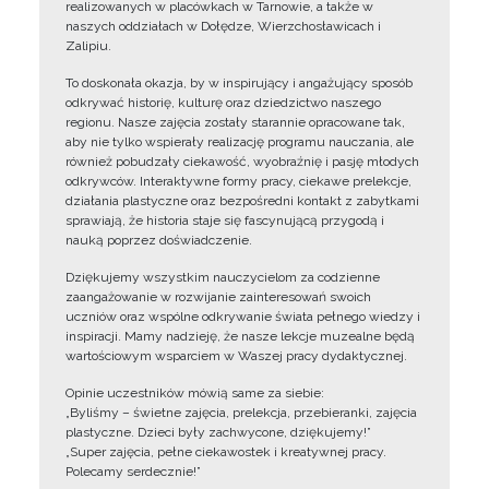
realizowanych w placówkach w Tarnowie, a także w
naszych oddziałach w Dołędze, Wierzchosławicach i
Zalipiu.
To doskonała okazja, by w inspirujący i angażujący sposób
odkrywać historię, kulturę oraz dziedzictwo naszego
regionu. Nasze zajęcia zostały starannie opracowane tak,
aby nie tylko wspierały realizację programu nauczania, ale
również pobudzały ciekawość, wyobraźnię i pasję młodych
odkrywców. Interaktywne formy pracy, ciekawe prelekcje,
działania plastyczne oraz bezpośredni kontakt z zabytkami
sprawiają, że historia staje się fascynującą przygodą i
nauką poprzez doświadczenie.
Dziękujemy wszystkim nauczycielom za codzienne
zaangażowanie w rozwijanie zainteresowań swoich
uczniów oraz wspólne odkrywanie świata pełnego wiedzy i
inspiracji. Mamy nadzieję, że nasze lekcje muzealne będą
wartościowym wsparciem w Waszej pracy dydaktycznej.
Opinie uczestników mówią same za siebie:
„Byliśmy – świetne zajęcia, prelekcja, przebieranki, zajęcia
plastyczne. Dzieci były zachwycone, dziękujemy!”
„Super zajęcia, pełne ciekawostek i kreatywnej pracy.
Polecamy serdecznie!”