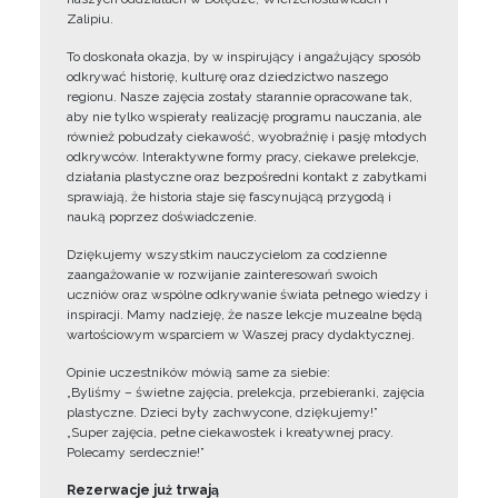
Zalipiu.
To doskonała okazja, by w inspirujący i angażujący sposób
odkrywać historię, kulturę oraz dziedzictwo naszego
regionu. Nasze zajęcia zostały starannie opracowane tak,
aby nie tylko wspierały realizację programu nauczania, ale
również pobudzały ciekawość, wyobraźnię i pasję młodych
odkrywców. Interaktywne formy pracy, ciekawe prelekcje,
działania plastyczne oraz bezpośredni kontakt z zabytkami
sprawiają, że historia staje się fascynującą przygodą i
nauką poprzez doświadczenie.
Dziękujemy wszystkim nauczycielom za codzienne
zaangażowanie w rozwijanie zainteresowań swoich
uczniów oraz wspólne odkrywanie świata pełnego wiedzy i
inspiracji. Mamy nadzieję, że nasze lekcje muzealne będą
wartościowym wsparciem w Waszej pracy dydaktycznej.
Opinie uczestników mówią same za siebie:
„Byliśmy – świetne zajęcia, prelekcja, przebieranki, zajęcia
plastyczne. Dzieci były zachwycone, dziękujemy!”
„Super zajęcia, pełne ciekawostek i kreatywnej pracy.
Polecamy serdecznie!”
Rezerwacje już trwają