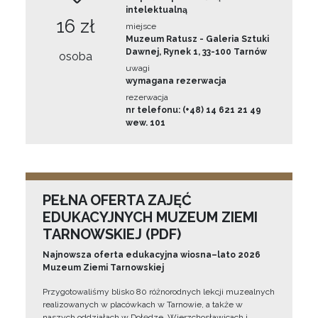
intelektualną
16 zł
miejsce
Muzeum Ratusz - Galeria Sztuki
Dawnej, Rynek 1, 33-100 Tarnów
osoba
uwagi
wymagana rezerwacja
rezerwacja
nr telefonu: (+48) 14 621 21 49
wew. 101
PEŁNA OFERTA ZAJĘĆ
EDUKACYJNYCH MUZEUM ZIEMI
TARNOWSKIEJ (PDF)
Najnowsza oferta edukacyjna wiosna–lato 2026
Muzeum Ziemi Tarnowskiej
Przygotowaliśmy blisko 80 różnorodnych lekcji muzealnych
realizowanych w placówkach w Tarnowie, a także w
naszych oddziałach w Dołędze, Wierzchosławicach i