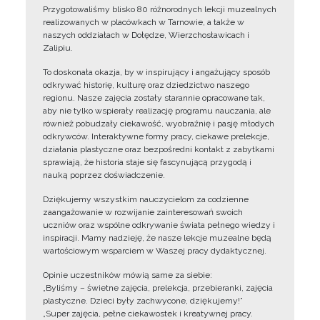
Przygotowaliśmy blisko 80 różnorodnych lekcji muzealnych
realizowanych w placówkach w Tarnowie, a także w
naszych oddziałach w Dołędze, Wierzchosławicach i
Zalipiu.
To doskonała okazja, by w inspirujący i angażujący sposób
odkrywać historię, kulturę oraz dziedzictwo naszego
regionu. Nasze zajęcia zostały starannie opracowane tak,
aby nie tylko wspierały realizację programu nauczania, ale
również pobudzały ciekawość, wyobraźnię i pasję młodych
odkrywców. Interaktywne formy pracy, ciekawe prelekcje,
działania plastyczne oraz bezpośredni kontakt z zabytkami
sprawiają, że historia staje się fascynującą przygodą i
nauką poprzez doświadczenie.
Dziękujemy wszystkim nauczycielom za codzienne
zaangażowanie w rozwijanie zainteresowań swoich
uczniów oraz wspólne odkrywanie świata pełnego wiedzy i
inspiracji. Mamy nadzieję, że nasze lekcje muzealne będą
wartościowym wsparciem w Waszej pracy dydaktycznej.
Opinie uczestników mówią same za siebie:
„Byliśmy – świetne zajęcia, prelekcja, przebieranki, zajęcia
plastyczne. Dzieci były zachwycone, dziękujemy!”
„Super zajęcia, pełne ciekawostek i kreatywnej pracy.