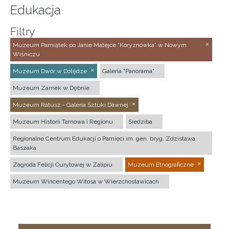
Edukacja
Filtry
Muzeum Pamiątek po Janie Matejce "Koryznówka" w Nowym
Wiśniczu
Muzeum Dwór w Dołędze
Galeria "Panorama"
Muzeum Zamek w Dębnie
Muzeum Ratusz - Galeria Sztuki Dawnej
Muzeum Historii Tarnowa i Regionu
Siedziba
Regionalne Centrum Edukacji o Pamięci im. gen. bryg. Zdzisława
Baszaka
Zagroda Felicji Curyłowej w Zalipiu
Muzeum Etnograficzne
Muzeum Wincentego Witosa w Wierzchosławicach