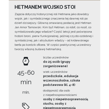
HETMANEM WOJSKO STOI
Zajęcia dotyczą historycznej roli Hetmana jako dowódcy
wojsk, jak i symbolicznego znaczenia tej dawnej roli po
dzień dzisiejszy. Główną omawianą postacią jest Hetman
Jan Amor Tarnowski. Kim był Hetman, co robił, co nosił, co
symbolizowało jego władze? Część lekcji jest poświęcona
historii broni, pierw funkcjonalnej, później czysto ozdobnej i
symbolicznej, jak i atrybutom władzy - od królewskiego
berła po kordzik oficera. W części praktycznej uczestnicy
tworzą własną buławę hetmańską.
liczba uczestników
do 25 osób (grupy
zorganizowane)
45-60
wiek uczestników
przedszkole, edukacja
min
wczesnoszkolna, szkoła
podstawowa (kl. 4-8)
dostępność dla osób
min.
z niepełnosprawnościami
osoby z niepełnosprawnością
słuchu, osoby z
niepełnosprawnością