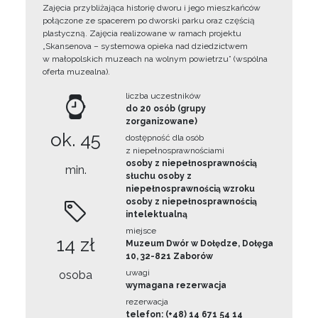
Zajęcia przybliżająca historię dworu i jego mieszkańców
połączone ze spacerem po dworski parku oraz częścią
plastyczną. Zajęcia realizowane w ramach projektu
„Skansenova – systemowa opieka nad dziedzictwem
w małopolskich muzeach na wolnym powietrzu” (wspólna
oferta muzealna).
liczba uczestników
do 20 osób (grupy
zorganizowane)
ok. 45
dostępność dla osób
z niepełnosprawnościami
osoby z niepełnosprawnością
min.
słuchu osoby z
niepełnosprawnością wzroku
osoby z niepełnosprawnością
intelektualną
miejsce
14 zł
Muzeum Dwór w Dołędze, Dołęga
10, 32-821 Zaborów
uwagi
osoba
wymagana rezerwacja
rezerwacja
telefon: (+48) 14 671 54 14