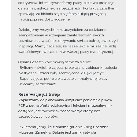
odkrywców. Interaktywne formy pracy, ciekawe prelekcje,
działania plastyczne oraz bezpośredni kontakt z zabytkami
sprawiają, że historia staje się fascynującą przygodą i
nauką poprzez doświadczenie.
Dziękujemy wszystkim nauczycielom za codzienne
zaangażowanie w rozwijanie zainteresowań swoich
uczniów oraz wspólne odkrywanie świata pełnego wiedzy i
inspiracji. Mamy nadzieję, że nasze lekcje muzealne będą
wartościowym wsparciem w Waszej pracy dydaktycznej.
Opinie uczestników mówią same za siebie:
„Byliśmy – świetne zajęcia, prelekcja, przebieranki, zajęcia
plastyczne. Dzieci były zachwycone, dziękujemy!”
„Super zajęcia, pełne ciekawostek i kreatywnej pracy.
Polecamy serdecznie!”
Rezerwacje już trwają
Zapraszamy do planowania wizyt oraz pobierania plików
PDF z pełną ofertą edukacyjną i lekcjami muzealnymi –
dostępna jest również skrócona wersja oferty bez
szczegółowych opisów.
PS. Informujemy, że z dniem 1 grudnia 2025 r. oddział
Muzeum Zamek w Dębnie jest zamknięty dla