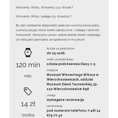
Wincenty Witos, Wincenty czy Wicek?
Wincenty Witos, kolega czy dziadzio ?
By dać następnie odpowiedz podczas wykonywania pracy,
wykorzystując różne środki plastyczne, ( collage i techniki
mieszane). Stworzony przez siebie portret dzieci zabierają
ze sobą jako pamiątka ze spotkania w muzeum.
liczba uczestników
do 25 osób
wiek uczestników
120 min
szkoła podstawowa klasy 1-5
miejsce
Muzeum Wincentego Witosa w
min.
Wierzchosławicach, oddział
Muzeum Ziemi Tarnowskiej, 33-
122 Wierzchosławice 698
uwagi
wymagana rezerwacja
14 zł
rezerwacja
pod numerem telefonu: (+48) 14
osoba
679 70 40