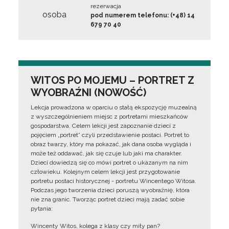
rezerwacja
osoba
pod numerem telefonu: (+48) 14
679 70 40
WITOS PO MOJEMU – PORTRET Z
WYOBRAŹNI (NOWOŚĆ)
Lekcja prowadzona w oparciu o stałą ekspozycję muzealną
z wyszczególnieniem miejsc z portretami mieszkańców
gospodarstwa. Celem lekcji jest zapoznanie dzieci z
pojęciem „portret” czyli przedstawienie postaci. Portret to
obraz twarzy, który ma pokazać, jak dana osoba wygląda i
może też oddawać, jak się czuje lub jaki ma charakter.
Dzieci dowiedzą się co mówi portret o ukazanym na nim
człowieku. Kolejnym celem lekcji jest przygotowanie
portretu postaci historycznej - portretu Wincentego Witosa.
Podczas jego tworzenia dzieci poruszą wyobraźnię, która
nie zna granic. Tworząc portret dzieci mają zadać sobie
pytania:
Wincenty Witos, kolega z klasy czy miły pan?