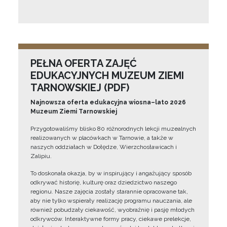
PEŁNA OFERTA ZAJĘĆ
EDUKACYJNYCH MUZEUM ZIEMI
TARNOWSKIEJ (PDF)
Najnowsza oferta edukacyjna wiosna–lato 2026
Muzeum Ziemi Tarnowskiej
Przygotowaliśmy blisko 80 różnorodnych lekcji muzealnych
realizowanych w placówkach w Tarnowie, a także w
naszych oddziałach w Dołędze, Wierzchosławicach i
Zalipiu.
To doskonała okazja, by w inspirujący i angażujący sposób
odkrywać historię, kulturę oraz dziedzictwo naszego
regionu. Nasze zajęcia zostały starannie opracowane tak,
aby nie tylko wspierały realizację programu nauczania, ale
również pobudzały ciekawość, wyobraźnię i pasję młodych
odkrywców. Interaktywne formy pracy, ciekawe prelekcje,