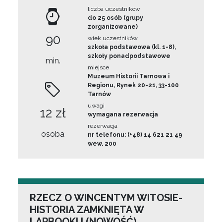
liczba uczestników
do 25 osób (grupy
zorganizowane)
90
wiek uczestników
szkoła podstawowa (kl. 1-8),
szkoły ponadpodstawowe
min.
miejsce
Muzeum Historii Tarnowa i
Regionu, Rynek 20-21, 33-100
Tarnów
uwagi
12 zł
wymagana rezerwacja
rezerwacja
osoba
nr telefonu: (+48) 14 621 21 49
wew. 200
RZECZ O WINCENTYM WITOSIE-
HISTORIA ZAMKNIĘTA W
LAPBOOKU (NOWOŚĆ)