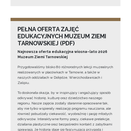
PEŁNA OFERTA ZAJĘĆ
EDUKACYJNYCH MUZEUM ZIEMI
TARNOWSKIEJ (PDF)
Najnowsza oferta edukacyjna wiosna–lato 2026
Muzeum Ziemi Tarnowskiej
Przygotowaliśmy blisko 80 różnorodnych lekcji muzealnych
realizowanych w placówkach w Tarnowie, a także w
naszych oddziałach w Dołędze, Wierzchosławicach i
Zalipiu.
To doskonała okazja, by w inspirujący i angażujący sposób
odkrywać historię, kulturę oraz dziedzictwo naszego
regionu. Nasze zajęcia zostały starannie opracowane tak,
aby nie tylko wspierały realizację programu nauczania, ale
również pobudzały ciekawość, wyobraźnię i pasję młodych
odkrywców. Interaktywne formy pracy, ciekawe prelekcje,
działania plastyczne oraz bezpośredni kontakt z zabytkami
sprawiają, że historia staje się fascynującą przygodą i