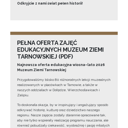
Odkryjcie z nami świat pełen historii!
PEŁNA OFERTA ZAJĘĆ
EDUKACYJNYCH MUZEUM ZIEMI
TARNOWSKIEJ (PDF)
Najnowsza oferta edukacyjna wiosna–lato 2026
Muzeum Ziemi Tarnowskiej
Przygotowaliśmy blisko 80 różnorodnych lekcji muzealnych
realizowanych w placówkach w Tarnowie, a także w
naszych oddziałach w Dołędze, Wierzchosławicach i
Zalipiu.
To doskonała okazja, by w inspirujący i angażujący sposób
odkrywać historię, kulturę oraz dziedzictwo naszego
regionu. Nasze zajęcia zostały starannie opracowane tak,
aby nie tylko wspierały realizację programu nauczania, ale
również pobudzały ciekawość, wyobraźnię i pasję młodych