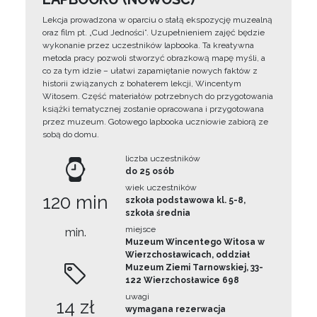
Lekcja prowadzona w oparciu o stałą ekspozycję muzealną
oraz film pt. „Cud Jedności”. Uzupełnieniem zajęć będzie
wykonanie przez uczestników lapbooka. Ta kreatywna
metoda pracy pozwoli stworzyć obrazkową mapę myśli, a
co za tym idzie – ułatwi zapamiętanie nowych faktów z
historii związanych z bohaterem lekcji, Wincentym
Witosem. Część materiałów potrzebnych do przygotowania
książki tematycznej zostanie opracowana i przygotowana
przez muzeum. Gotowego lapbooka uczniowie zabiorą ze
sobą do domu.
liczba uczestników
do 25 osób
wiek uczestników
120 min
szkoła podstawowa kl. 5-8,
szkoła średnia
miejsce
min.
Muzeum Wincentego Witosa w
Wierzchosławicach, oddział
Muzeum Ziemi Tarnowskiej, 33-
122 Wierzchosławice 698
uwagi
14 zł
wymagana rezerwacja