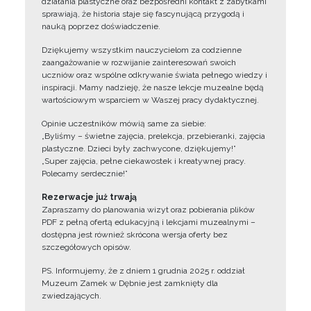
działania plastyczne oraz bezpośredni kontakt z zabytkami
sprawiają, że historia staje się fascynującą przygodą i
nauką poprzez doświadczenie.
Dziękujemy wszystkim nauczycielom za codzienne
zaangażowanie w rozwijanie zainteresowań swoich
uczniów oraz wspólne odkrywanie świata pełnego wiedzy i
inspiracji. Mamy nadzieję, że nasze lekcje muzealne będą
wartościowym wsparciem w Waszej pracy dydaktycznej.
Opinie uczestników mówią same za siebie:
„Byliśmy – świetne zajęcia, prelekcja, przebieranki, zajęcia
plastyczne. Dzieci były zachwycone, dziękujemy!”
„Super zajęcia, pełne ciekawostek i kreatywnej pracy.
Polecamy serdecznie!”
Rezerwacje już trwają
Zapraszamy do planowania wizyt oraz pobierania plików
PDF z pełną ofertą edukacyjną i lekcjami muzealnymi –
dostępna jest również skrócona wersja oferty bez
szczegółowych opisów.
PS. Informujemy, że z dniem 1 grudnia 2025 r. oddział
Muzeum Zamek w Dębnie jest zamknięty dla
zwiedzających.