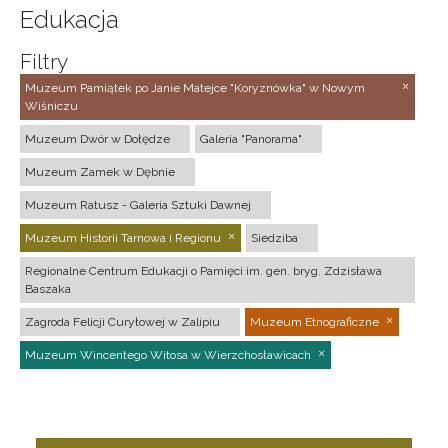
Edukacja
Filtry
Muzeum Pamiątek po Janie Matejce "Koryznówka" w Nowym
Wiśniczu
Muzeum Dwór w Dołędze
Galeria "Panorama"
Muzeum Zamek w Dębnie
Muzeum Ratusz - Galeria Sztuki Dawnej
Muzeum Historii Tarnowa i Regionu
Siedziba
Regionalne Centrum Edukacji o Pamięci im. gen. bryg. Zdzisława
Baszaka
Zagroda Felicji Curyłowej w Zalipiu
Muzeum Etnograficzne
Muzeum Wincentego Witosa w Wierzchosławicach