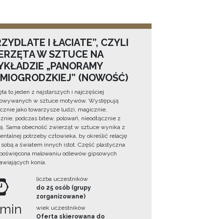
ZYDLATE I ŁACIATE”, CZYLI
ERZĘTA W SZTUCE NA
YKŁADZIE „PANORAMY
DMIOGRODZKIEJ” (NOWOŚĆ)
ta to jeden z najstarszych i najczęściej
towywanych w sztuce motywów. Występują
cznie jako towarzysze ludzi, magicznie,
znie, podczas bitew, polowań, nieodłącznie z
ą. Sama obecność zwierząt w sztuce wynika z
ntalnej potrzeby człowieka, by określić relację
sobą a światem innych istot. Część plastyczna
 poświęcona malowaniu odlewów gipsowych
awiających konia.
liczba uczestników
do 25 osób (grupy
zorganizowane)
 min
wiek uczestników
Oferta skierowana do