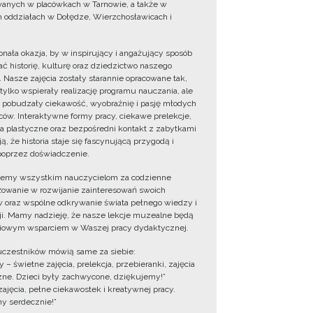
wanych w placówkach w Tarnowie, a także w
 oddziałach w Dołędze, Wierzchosławicach i
onała okazja, by w inspirujący i angażujący sposób
ć historię, kulturę oraz dziedzictwo naszego
. Nasze zajęcia zostały starannie opracowane tak,
 tylko wspierały realizację programu nauczania, ale
 pobudzały ciekawość, wyobraźnię i pasję młodych
ów. Interaktywne formy pracy, ciekawe prelekcje,
ia plastyczne oraz bezpośredni kontakt z zabytkami
ą, że historia staje się fascynującą przygodą i
oprzez doświadczenie.
jemy wszystkim nauczycielom za codzienne
owanie w rozwijanie zainteresowań swoich
 oraz wspólne odkrywanie świata pełnego wiedzy i
cji. Mamy nadzieję, że nasze lekcje muzealne będą
iowym wsparciem w Waszej pracy dydaktycznej.
uczestników mówią same za siebie:
 – świetne zajęcia, prelekcja, przebieranki, zajęcia
zne. Dzieci były zachwycone, dziękujemy!”
zajęcia, pełne ciekawostek i kreatywnej pracy.
y serdecznie!”