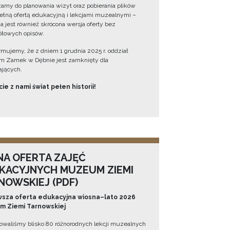
amy do planowania wizyt oraz pobierania plików
ełną ofertą edukacyjną i lekcjami muzealnymi –
a jest również skrócona wersja oferty bez
łowych opisów.
ormujemy, że z dniem 1 grudnia 2025 r. oddział
 Zamek w Dębnie jest zamknięty dla
jących.
ie z nami świat pełen historii!
NA OFERTA ZAJĘĆ
KACYJNYCH MUZEUM ZIEMI
NOWSKIEJ (PDF)
sza oferta edukacyjna wiosna–lato 2026
 Ziemi Tarnowskiej
owaliśmy blisko 80 różnorodnych lekcji muzealnych