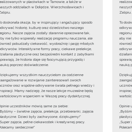
realizowanych w placówkach w Tarnowie, a także w
realizo
naszych oddziałach w Dołędze, Wierzchosławicach i
naszych
Zalipiu.
Zalipiu.
To doskonała okazja, by w inspirujący i angażujący sposób
To dosk
odkrywać historię, kulturę oraz dziedzictwo naszego
odkrywa
regionu. Nasze zajęcia zostały starannie opracowane tak,
regionu
aby nie tylko wspierały realizację programu nauczania, ale
aby nie
również pobudzały ciekawość, wyobraźnię i pasję młodych
również
odkrywców. Interaktywne formy pracy, ciekawe prelekcje,
odkrywc
działania plastyczne oraz bezpośredni kontakt z zabytkami
działan
sprawiają, że historia staje się fascynującą przygodą i
sprawiaj
nauką poprzez doświadczenie.
nauką p
Dziękujemy wszystkim nauczycielom za codzienne
Dzięku
zaangażowanie w rozwijanie zainteresowań swoich
zaangaż
uczniów oraz wspólne odkrywanie świata pełnego wiedzy i
uczniów
inspiracji. Mamy nadzieję, że nasze lekcje muzealne będą
inspira
wartościowym wsparciem w Waszej pracy dydaktycznej.
wartośc
Opinie uczestników mówią same za siebie:
Opinie 
„Byliśmy – świetne zajęcia, prelekcja, przebieranki, zajęcia
„Byliśmy
plastyczne. Dzieci były zachwycone, dziękujemy!”
plastyc
„Super zajęcia, pełne ciekawostek i kreatywnej pracy.
„Super 
Polecamy serdecznie!”
Polecam