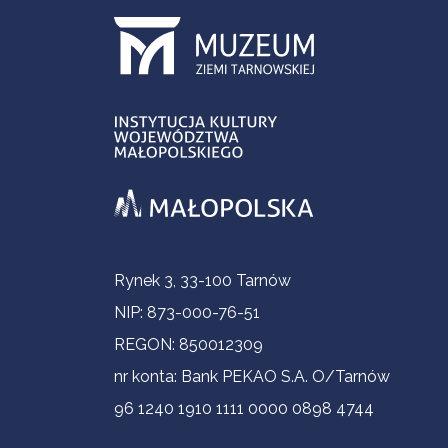
Informacje kontaktowe
Rynek 3, 33-100 Tarnów
NIP: 873-000-76-51
REGON: 850012309
nr konta: Bank PEKAO S.A. O/Tarnów
96 1240 1910 1111 0000 0898 4744