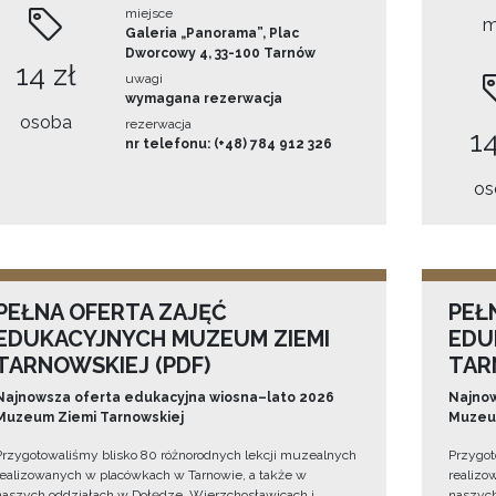
miejsce
m
Galeria „Panorama”, Plac
Dworcowy 4, 33-100 Tarnów
14 zł
uwagi
wymagana rezerwacja
osoba
rezerwacja
14
nr telefonu: (+48) 784 912 326
os
PEŁNA OFERTA ZAJĘĆ
PEŁ
EDUKACYJNYCH MUZEUM ZIEMI
EDU
TARNOWSKIEJ (PDF)
TAR
Najnowsza oferta edukacyjna wiosna–lato 2026
Najnow
Muzeum Ziemi Tarnowskiej
Muzeum
Przygotowaliśmy blisko 80 różnorodnych lekcji muzealnych
Przygot
realizowanych w placówkach w Tarnowie, a także w
realizo
naszych oddziałach w Dołędze, Wierzchosławicach i
naszych