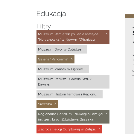
Edukacja
Filtry
Muzeum Pamiątek po Janie Matejce
"Koryznówka" w Nowym Wiśniczu
Muzeum Dwór w Dołędze
Galeria "Panorama"
Muzeum Zamek w Dębnie
Muzeum Ratusz - Galeria Sztuki
Dawnej
Muzeum Historii Tarnowa i Regionu
Siedziba
Regionalne Centrum Edukacji o Pamięci
im. gen. bryg. Zdzisława Baszaka
Zagroda Felicji Curyłowej w Zalipiu