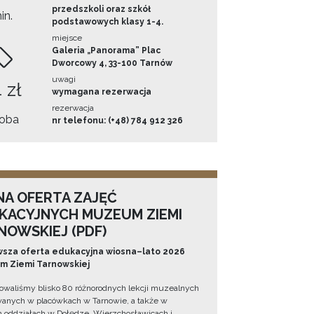
przedszkoli oraz szkół
in.
podstawowych klasy 1-4.
miejsce
Galeria „Panorama” Plac
Dworcowy 4, 33-100 Tarnów
uwagi
 zł
wymagana rezerwacja
rezerwacja
oba
nr telefonu: (+48) 784 912 326
NA OFERTA ZAJĘĆ
KACYJNYCH MUZEUM ZIEMI
NOWSKIEJ (PDF)
sza oferta edukacyjna wiosna–lato 2026
 Ziemi Tarnowskiej
owaliśmy blisko 80 różnorodnych lekcji muzealnych
wanych w placówkach w Tarnowie, a także w
 oddziałach w Dołędze, Wierzchosławicach i