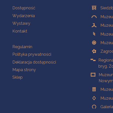
Na skróty
Oddziały
Dostępność
Siedzi
Wydarzenia
Muzeum
Wystawy
Muzeum
Kontakt
Muzeu
Muzeu
Na skróty
Regulamin
Zagrod
Polityka prywatności
Regiona
Deklaracja dostępności
bryg. Z
Mapa strony
Muzeum
Sklep
Nowym 
Muzeu
Muzeu
Galeri