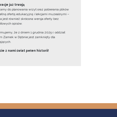
acje już trwają
amy do planowania wizyt oraz pobierania plików
ełną ofertą edukacyjną i lekcjami muzealnymi –
a jest również skrócona wersja oferty bez
łowych opisów.
ormujemy, że z dniem 1 grudnia 2025 r. oddział
 Zamek w Dębnie jest zamknięty dla
jących.
ie z nami świat pełen historii!