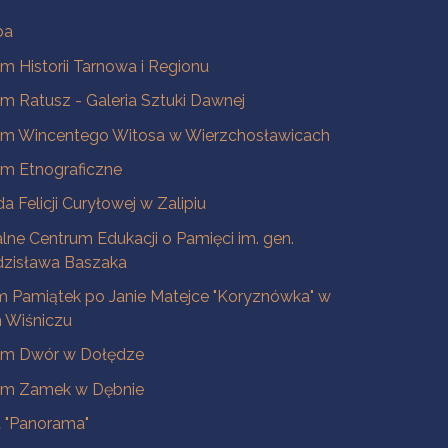
ba
 Historii Tarnowa i Regionu
 Ratusz - Galeria Sztuki Dawnej
m Wincentego Witosa w Wierzchosławicach
m Etnograficzne
a Felicji Curyłowej w Zalipiu
lne Centrum Edukacji o Pamięci im. gen.
dzisława Baszaka
 Pamiątek po Janie Matejce "Koryznówka" w
Wiśniczu
m Dwór w Dołędze
m Zamek w Dębnie
a "Panorama"