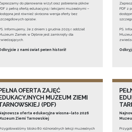
Zapraszamy do planowania wizyt oraz pobierania plików
Zaprasz
PDF z pełną ofertą edukacyjną i lekcjami muzealnymi –
PDF z p
dostępna jest również skrócona wersja oferty bez
dostępn
szczegółowych opisów.
szczegó
PS. Informujemy, że z dniem 1 grudnia 2025 r. oddział
PS. Inf
Muzeum Zamek w Dębnie jest zamknięty dla
Muzeum
zwiedzających.
zwiedza
Odkryjcie z nami świat pełen historii!
Odkryjc
PEŁNA OFERTA ZAJĘĆ
PEŁ
EDUKACYJNYCH MUZEUM ZIEMI
EDU
TARNOWSKIEJ (PDF)
TAR
Najnowsza oferta edukacyjna wiosna–lato 2026
Najnow
Muzeum Ziemi Tarnowskiej
Muzeum
Przygotowaliśmy blisko 80 różnorodnych lekcji muzealnych
Przygot