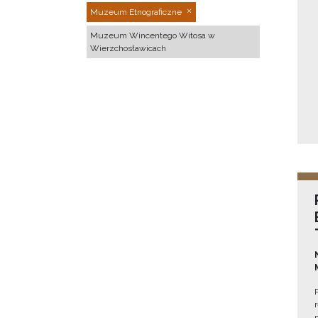
Muzeum Etnograficzne
Muzeum Wincentego Witosa w
Wierzchosławicach