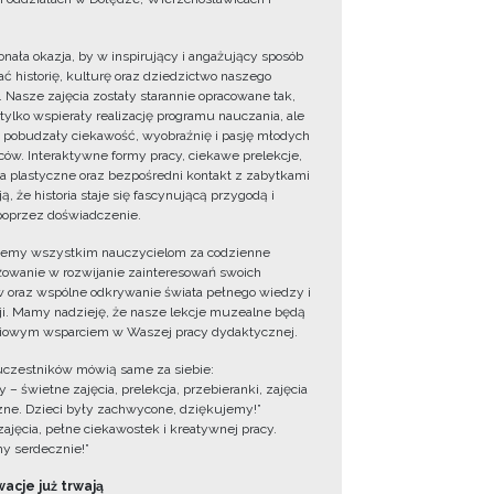
onała okazja, by w inspirujący i angażujący sposób
ć historię, kulturę oraz dziedzictwo naszego
. Nasze zajęcia zostały starannie opracowane tak,
 tylko wspierały realizację programu nauczania, ale
 pobudzały ciekawość, wyobraźnię i pasję młodych
ów. Interaktywne formy pracy, ciekawe prelekcje,
ia plastyczne oraz bezpośredni kontakt z zabytkami
ą, że historia staje się fascynującą przygodą i
oprzez doświadczenie.
jemy wszystkim nauczycielom za codzienne
owanie w rozwijanie zainteresowań swoich
 oraz wspólne odkrywanie świata pełnego wiedzy i
cji. Mamy nadzieję, że nasze lekcje muzealne będą
iowym wsparciem w Waszej pracy dydaktycznej.
uczestników mówią same za siebie:
 – świetne zajęcia, prelekcja, przebieranki, zajęcia
zne. Dzieci były zachwycone, dziękujemy!”
zajęcia, pełne ciekawostek i kreatywnej pracy.
y serdecznie!”
acje już trwają