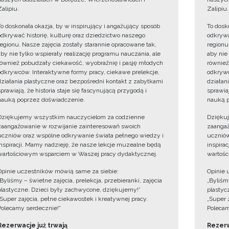
Zalipiu.
Zalipiu.
To doskonała okazja, by w inspirujący i angażujący sposób
To dosk
odkrywać historię, kulturę oraz dziedzictwo naszego
odkrywa
regionu. Nasze zajęcia zostały starannie opracowane tak,
regionu
aby nie tylko wspierały realizację programu nauczania, ale
aby nie
również pobudzały ciekawość, wyobraźnię i pasję młodych
również
odkrywców. Interaktywne formy pracy, ciekawe prelekcje,
odkrywc
działania plastyczne oraz bezpośredni kontakt z zabytkami
działan
sprawiają, że historia staje się fascynującą przygodą i
sprawiaj
nauką poprzez doświadczenie.
nauką p
Dziękujemy wszystkim nauczycielom za codzienne
Dzięku
zaangażowanie w rozwijanie zainteresowań swoich
zaangaż
uczniów oraz wspólne odkrywanie świata pełnego wiedzy i
uczniów
inspiracji. Mamy nadzieję, że nasze lekcje muzealne będą
inspira
wartościowym wsparciem w Waszej pracy dydaktycznej.
wartośc
Opinie uczestników mówią same za siebie:
Opinie 
„Byliśmy – świetne zajęcia, prelekcja, przebieranki, zajęcia
„Byliśmy
plastyczne. Dzieci były zachwycone, dziękujemy!”
plastyc
„Super zajęcia, pełne ciekawostek i kreatywnej pracy.
„Super 
Polecamy serdecznie!”
Polecam
Rezerwacje już trwają
Rezerw