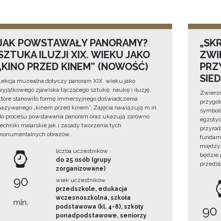
JAK POWSTAWAŁY PANORAMY?
„SKR
SZTUKA ILUZJI XIX. WIEKU JAKO
ZWI
„KINO PRZED KINEM” (NOWOŚĆ)
PRZ
SIE
Lekcja muzealna dotyczy panoram XIX. wieku jako
wyjątkowego zjawiska łączącego sztukę, naukę i iluzję,
Zwierzę
które stanowiło formę immersyjnego doświadczenia
przygo
nazywanego „kinem przed kinem”. Zajęcia nawiązują m.in.
symboli
do procesu powstawania panoram oraz ukazują zarówno
egzotyc
techniki malarskie jak i zasady tworzenia tych
przyrod
monumentalnych obrazów.
fundame
między 
liczba uczestników
będzie
do 25 osób (grupy
przedst
zorganizowane)
90
wiek uczestników
przedszkole, edukacja
wczesnoszkolna, szkoła
min.
podstawowa (kl. 4-8), szkoły
90
ponadpodstawowe, seniorzy