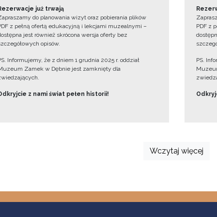
Rezerwacje już trwają
Rezerw
Zapraszamy do planowania wizyt oraz pobierania plików
Zaprasz
PDF z pełną ofertą edukacyjną i lekcjami muzealnymi –
PDF z p
dostępna jest również skrócona wersja oferty bez
dostępn
szczegółowych opisów.
szczegó
PS. Informujemy, że z dniem 1 grudnia 2025 r. oddział
PS. Inf
Muzeum Zamek w Dębnie jest zamknięty dla
Muzeum
zwiedzających.
zwiedza
Odkryjcie z nami świat pełen historii!
Odkryjc
Wczytaj więcej