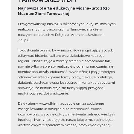
Najnowsza oferta edukacyjna wiosna–lato 2026
Muzeum Ziemi Tarnowskiej
Przygotowaliśmy blisko 80 różnorodnych lekcji muzealnych
realizowanych w placówkach w Tarnowie, a także w
naszych oddziałach w Dołędze, Wierzchosławicach i
Zalipiu.
To doskonała okazja, by w inspirujący i angażujący sposób
odkrywać historię, kulturę oraz dziedzictwo naszego
regionu. Nasze zajęcia zostały starannie opracowane tak,
aby nie tylko wspierały realizację programu nauczania, ale
również pobudzały ciekawość, wyobraźnię i pasję młodych
odkrywców. Interaktywne formy pracy, ciekawe prelekcje,
działania plastyczne oraz bezpośredni kontakt z zabytkami
sprawiają, że historia staje się fascynującą przygodą i
nauką poprzez doświadczenie.
Dziękujemy wszystkim nauczycielom za codzienne
zaangażowanie w rozwijanie zainteresowań swoich
uczniów oraz wspólne odkrywanie świata pełnego wiedzy i
inspiracji. Mamy nadzieję, że nasze lekcje muzealne będą
wartościowym wsparciem w Waszej pracy dydaktycznej.