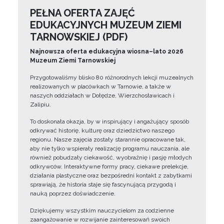
PEŁNA OFERTA ZAJĘĆ
EDUKACYJNYCH MUZEUM ZIEMI
TARNOWSKIEJ (PDF)
Najnowsza oferta edukacyjna wiosna–lato 2026
Muzeum Ziemi Tarnowskiej
Przygotowaliśmy blisko 80 różnorodnych lekcji muzealnych
realizowanych w placówkach w Tarnowie, a także w
naszych oddziałach w Dołędze, Wierzchosławicach i
Zalipiu.
To doskonała okazja, by w inspirujący i angażujący sposób
odkrywać historię, kulturę oraz dziedzictwo naszego
regionu. Nasze zajęcia zostały starannie opracowane tak,
aby nie tylko wspierały realizację programu nauczania, ale
również pobudzały ciekawość, wyobraźnię i pasję młodych
odkrywców. Interaktywne formy pracy, ciekawe prelekcje,
działania plastyczne oraz bezpośredni kontakt z zabytkami
sprawiają, że historia staje się fascynującą przygodą i
nauką poprzez doświadczenie.
Dziękujemy wszystkim nauczycielom za codzienne
zaangażowanie w rozwijanie zainteresowań swoich