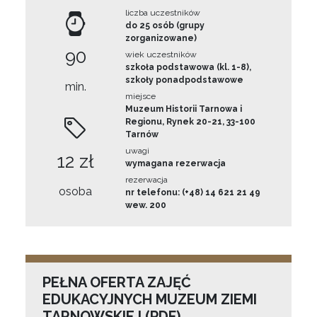
liczba uczestników
do 25 osób (grupy
zorganizowane)
90
wiek uczestników
szkoła podstawowa (kl. 1-8),
szkoły ponadpodstawowe
min.
miejsce
Muzeum Historii Tarnowa i
Regionu, Rynek 20-21, 33-100
Tarnów
uwagi
12 zł
wymagana rezerwacja
rezerwacja
osoba
nr telefonu: (+48) 14 621 21 49
wew. 200
PEŁNA OFERTA ZAJĘĆ
EDUKACYJNYCH MUZEUM ZIEMI
TARNOWSKIEJ (PDF)