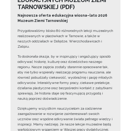
EDUKACYJNYCH MUZEUM ZIEMI
TARNOWSKIEJ (PDF)
Najnowsza oferta edukacyjna wiosna–lato 2026
Muzeum Ziemi Tarnowskiej
Przygotowaliśmy blisko 80 różnorodnych lekcji muzealnych
realizowanych w placówkach w Tarnowie, a także w
naszych oddziałach w Dołędze, Wierzchosławicach i
Zalipiu.
To doskonała okazja, by w inspirujący i angażujący sposób
odkrywać historię, kulturę oraz dziedzictwo naszego
regionu. Nasze zajęcia zostały starannie opracowane tak,
aby nie tylko wspierały realizację programu nauczania, ale
również pobudzały ciekawość, wyobraźnię i pasję młodych
odkrywców. Interaktywne formy pracy, ciekawe prelekcje,
działania plastyczne oraz bezpośredni kontakt z zabytkami
sprawiają, że historia staje się fascynującą przygodą i
nauką poprzez doświadczenie.
Dziękujemy wszystkim nauczycielom za codzienne
zaangażowanie w rozwijanie zainteresowań swoich
uczniów oraz wspólne odkrywanie świata pełnego wiedzy i
inspiracji. Mamy nadzieję, że nasze lekcje muzealne będą
wartościowym wsparciem w Waszej pracy dydaktycznej.