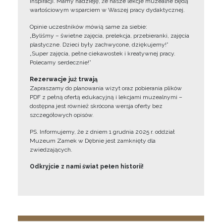
inspiracji. Mamy nadzieję, że nasze lekcje muzealne będą
wartościowym wsparciem w Waszej pracy dydaktycznej.
Opinie uczestników mówią same za siebie:
„Byliśmy – świetne zajęcia, prelekcja, przebieranki, zajęcia
plastyczne. Dzieci były zachwycone, dziękujemy!”
„Super zajęcia, pełne ciekawostek i kreatywnej pracy.
Polecamy serdecznie!”
Rezerwacje już trwają
Zapraszamy do planowania wizyt oraz pobierania plików
PDF z pełną ofertą edukacyjną i lekcjami muzealnymi –
dostępna jest również skrócona wersja oferty bez
szczegółowych opisów.
PS. Informujemy, że z dniem 1 grudnia 2025 r. oddział
Muzeum Zamek w Dębnie jest zamknięty dla
zwiedzających.
Odkryjcie z nami świat pełen historii!