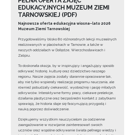
PEŁNA OFERTA ZAJĘĆ
EDUKACYJNYCH MUZEUM ZIEMI
TARNOWSKIEJ (PDF)
Najnowsza oferta edukacyjna wiosna–lato 2026
Muzeum Ziemi Tarnowskiej
Przygotowaliśmy blisko 80 różnorodnych lekcji muzealnych
realizowanych w placówkach w Tarnowie, a także w
naszych oddziałach w Dołędze, Wierzchosławicach i
Zalipiu.
To doskonała okazja, by w inspirujący i angażujący sposób
odkrywać historię, kulturę oraz dziedzictwo naszego
regionu. Nasze zajęcia zostały starannie opracowane tak,
aby nie tylko wspierały realizację programu nauczania, ale
również pobudzały ciekawość, wyobraźnię i pasję młodych
odkrywców. Interaktywne formy pracy, ciekawe prelekcje,
działania plastyczne oraz bezpośredni kontakt z zabytkami
sprawiają, że historia staje się fascynującą przygodą i
nauką poprzez doświadczenie.
Dziękujemy wszystkim nauczycielom za codzienne
zaangażowanie w rozwijanie zainteresowań swoich
uczniów oraz wspólne odkrywanie świata pełnego wiedzy i