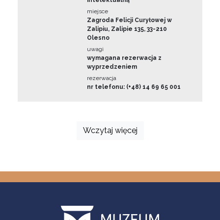
intelektualną
miejsce
Zagroda Felicji Curyłowej w
Zalipiu, Zalipie 135, 33-210
Olesno
uwagi
wymagana rezerwacja z
wyprzedzeniem
rezerwacja
nr telefonu: (+48) 14 69 65 001
Wczytaj więcej