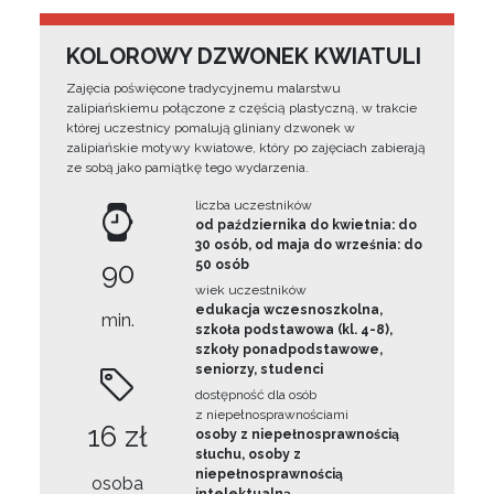
KOLOROWY DZWONEK KWIATULI
Zajęcia poświęcone tradycyjnemu malarstwu
zalipiańskiemu połączone z częścią plastyczną, w trakcie
której uczestnicy pomalują gliniany dzwonek w
zalipiańskie motywy kwiatowe, który po zajęciach zabierają
ze sobą jako pamiątkę tego wydarzenia.
liczba uczestników
od października do kwietnia: do
30 osób, od maja do września: do
90
50 osób
wiek uczestników
edukacja wczesnoszkolna,
min.
szkoła podstawowa (kl. 4-8),
szkoły ponadpodstawowe,
seniorzy, studenci
dostępność dla osób
z niepełnosprawnościami
16 zł
osoby z niepełnosprawnością
słuchu, osoby z
niepełnosprawnością
osoba