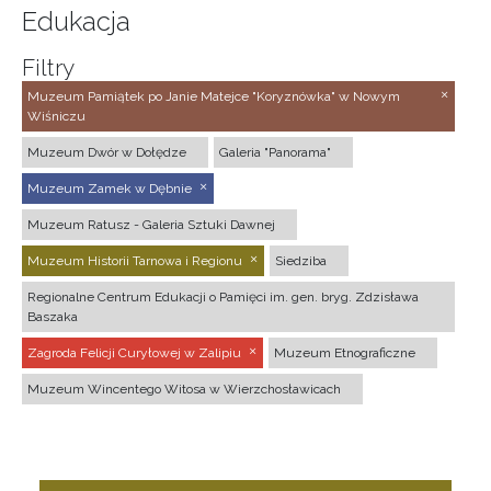
Edukacja
Filtry
Muzeum Pamiątek po Janie Matejce "Koryznówka" w Nowym
Wiśniczu
Muzeum Dwór w Dołędze
Galeria "Panorama"
Muzeum Zamek w Dębnie
Muzeum Ratusz - Galeria Sztuki Dawnej
Muzeum Historii Tarnowa i Regionu
Siedziba
Regionalne Centrum Edukacji o Pamięci im. gen. bryg. Zdzisława
Baszaka
Zagroda Felicji Curyłowej w Zalipiu
Muzeum Etnograficzne
Muzeum Wincentego Witosa w Wierzchosławicach