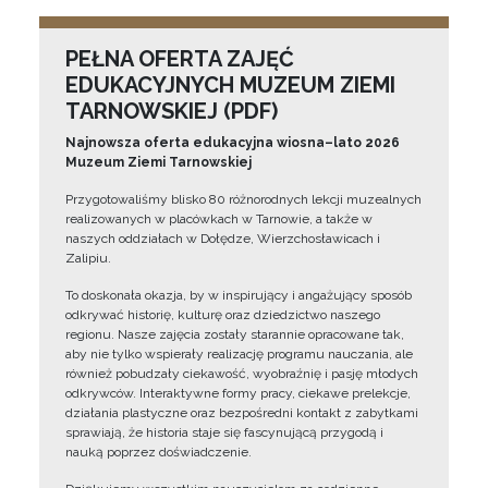
PEŁNA OFERTA ZAJĘĆ
EDUKACYJNYCH MUZEUM ZIEMI
TARNOWSKIEJ (PDF)
Najnowsza oferta edukacyjna wiosna–lato 2026
Muzeum Ziemi Tarnowskiej
Przygotowaliśmy blisko 80 różnorodnych lekcji muzealnych
realizowanych w placówkach w Tarnowie, a także w
naszych oddziałach w Dołędze, Wierzchosławicach i
Zalipiu.
To doskonała okazja, by w inspirujący i angażujący sposób
odkrywać historię, kulturę oraz dziedzictwo naszego
regionu. Nasze zajęcia zostały starannie opracowane tak,
aby nie tylko wspierały realizację programu nauczania, ale
również pobudzały ciekawość, wyobraźnię i pasję młodych
odkrywców. Interaktywne formy pracy, ciekawe prelekcje,
działania plastyczne oraz bezpośredni kontakt z zabytkami
sprawiają, że historia staje się fascynującą przygodą i
nauką poprzez doświadczenie.