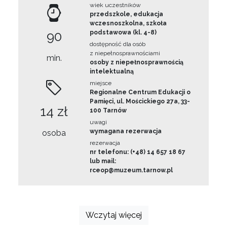
wiek uczestników
przedszkole, edukacja
wczesnoszkolna, szkoła
90
podstawowa (kl. 4-8)
dostępność dla osób
z niepełnosprawnościami
min.
osoby z niepełnosprawnością
intelektualną
miejsce
Regionalne Centrum Edukacji o
Pamięci, ul. Mościckiego 27a, 33-
14 zł
100 Tarnów
uwagi
wymagana rezerwacja
osoba
rezerwacja
nr telefonu: (+48) 14 657 18 67
lub mail:
rceop@muzeum.tarnow.pl
Wczytaj więcej