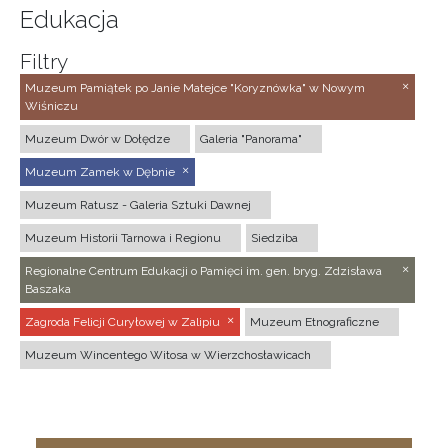
Edukacja
Filtry
Muzeum Pamiątek po Janie Matejce "Koryznówka" w Nowym
Wiśniczu
Muzeum Dwór w Dołędze
Galeria "Panorama"
Muzeum Zamek w Dębnie
Muzeum Ratusz - Galeria Sztuki Dawnej
Muzeum Historii Tarnowa i Regionu
Siedziba
Regionalne Centrum Edukacji o Pamięci im. gen. bryg. Zdzisława
Baszaka
Zagroda Felicji Curyłowej w Zalipiu
Muzeum Etnograficzne
Muzeum Wincentego Witosa w Wierzchosławicach