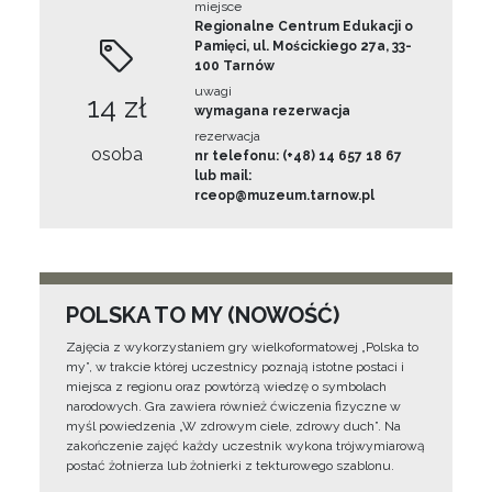
miejsce
Regionalne Centrum Edukacji o
Pamięci, ul. Mościckiego 27a, 33-
100 Tarnów
uwagi
14 zł
wymagana rezerwacja
rezerwacja
osoba
nr telefonu: (+48) 14 657 18 67
lub mail:
rceop@muzeum.tarnow.pl
POLSKA TO MY (NOWOŚĆ)
Zajęcia z wykorzystaniem gry wielkoformatowej „Polska to
my”, w trakcie której uczestnicy poznają istotne postaci i
miejsca z regionu oraz powtórzą wiedzę o symbolach
narodowych. Gra zawiera również ćwiczenia fizyczne w
myśl powiedzenia „W zdrowym ciele, zdrowy duch”. Na
zakończenie zajęć każdy uczestnik wykona trójwymiarową
postać żołnierza lub żołnierki z tekturowego szablonu.