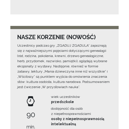
NASZE KORZENIE (NOWOŚĆ)
Uczestnicy podczas gry „ZGADUJ ZGADULA” zapoznają
się z najważniejszymi pojęciami dotyczącymi genealogii
(ród, rodzina, pokolenia, krewni, drzewo genealogiczne,
herb, przydomek, nazwisko, pamiątki), oglądają wybrane
eksponaty z wystawy. Następnie, również w formie
zabawy, lektury „Mania dziewczyna inne niż wszystkie” i
„Wścibscy” są punktem wyjścia do omówienia znaczenia
słów: kultura osobista, kultura narodowa. Podsumowaniem
jest ćwiczenie „W przysłowiach nauka”.
wiek uczestników
przedszkole
dostępność dla osób
90
z niepełnosprawnościami
osoby z niepełnosprawnością
intelektualną
min.