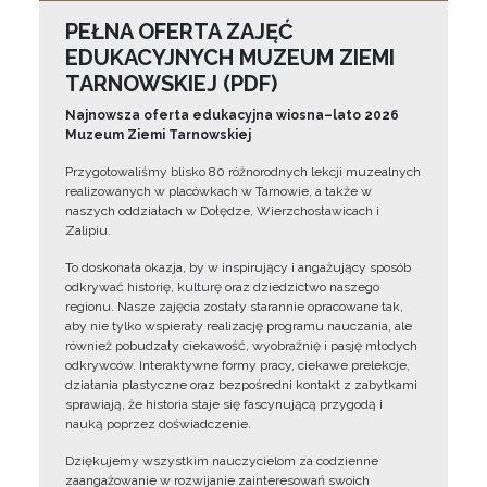
PEŁNA OFERTA ZAJĘĆ
EDUKACYJNYCH MUZEUM ZIEMI
TARNOWSKIEJ (PDF)
Najnowsza oferta edukacyjna wiosna–lato 2026
Muzeum Ziemi Tarnowskiej
Przygotowaliśmy blisko 80 różnorodnych lekcji muzealnych
realizowanych w placówkach w Tarnowie, a także w
naszych oddziałach w Dołędze, Wierzchosławicach i
Zalipiu.
To doskonała okazja, by w inspirujący i angażujący sposób
odkrywać historię, kulturę oraz dziedzictwo naszego
regionu. Nasze zajęcia zostały starannie opracowane tak,
aby nie tylko wspierały realizację programu nauczania, ale
również pobudzały ciekawość, wyobraźnię i pasję młodych
odkrywców. Interaktywne formy pracy, ciekawe prelekcje,
działania plastyczne oraz bezpośredni kontakt z zabytkami
sprawiają, że historia staje się fascynującą przygodą i
nauką poprzez doświadczenie.
Dziękujemy wszystkim nauczycielom za codzienne
zaangażowanie w rozwijanie zainteresowań swoich