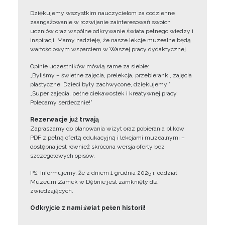
Dziękujemy wszystkim nauczycielom za codzienne
zaangażowanie w rozwijanie zainteresowań swoich
uczniów oraz wspólne odkrywanie świata pełnego wiedzy i
inspiracji. Mamy nadzieję, że nasze lekcje muzealne będą
wartościowym wsparciem w Waszej pracy dydaktycznej.
Opinie uczestników mówią same za siebie:
„Byliśmy – świetne zajęcia, prelekcja, przebieranki, zajęcia
plastyczne. Dzieci były zachwycone, dziękujemy!”
„Super zajęcia, pełne ciekawostek i kreatywnej pracy.
Polecamy serdecznie!”
Rezerwacje już trwają
Zapraszamy do planowania wizyt oraz pobierania plików
PDF z pełną ofertą edukacyjną i lekcjami muzealnymi –
dostępna jest również skrócona wersja oferty bez
szczegółowych opisów.
PS. Informujemy, że z dniem 1 grudnia 2025 r. oddział
Muzeum Zamek w Dębnie jest zamknięty dla
zwiedzających.
Odkryjcie z nami świat pełen historii!