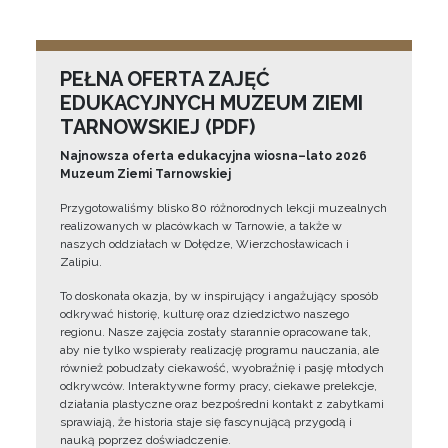
PEŁNA OFERTA ZAJĘĆ
EDUKACYJNYCH MUZEUM ZIEMI
TARNOWSKIEJ (PDF)
Najnowsza oferta edukacyjna wiosna–lato 2026
Muzeum Ziemi Tarnowskiej
Przygotowaliśmy blisko 80 różnorodnych lekcji muzealnych
realizowanych w placówkach w Tarnowie, a także w
naszych oddziałach w Dołędze, Wierzchosławicach i
Zalipiu.
To doskonała okazja, by w inspirujący i angażujący sposób
odkrywać historię, kulturę oraz dziedzictwo naszego
regionu. Nasze zajęcia zostały starannie opracowane tak,
aby nie tylko wspierały realizację programu nauczania, ale
również pobudzały ciekawość, wyobraźnię i pasję młodych
odkrywców. Interaktywne formy pracy, ciekawe prelekcje,
działania plastyczne oraz bezpośredni kontakt z zabytkami
sprawiają, że historia staje się fascynującą przygodą i
nauką poprzez doświadczenie.