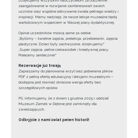
Dziękujemy wszystkim nauczycielom za codzienne
zaangażowanie w rozwijanie zainteresowań swoich
uczniów oraz wspólne odkrywanie świata pełnego wiedzy i
inspiracji. Mamy nadzieję, że nasze lekcje muzealne będą
wartościowym wsparciem w Waszej pracy dydaktycznej.
Opinie uczestników mówią same za siebie:
„Byliśmy – świetne zajęcia, prelekcja, przebieranki, zajęcia
plastyczne. Dzieci były zachwycone, dziękujemy!”
„Super zajęcia, pełne ciekawostek i kreatywnej pracy.
Polecamy serdecznie!”
Rezerwacje już trwają
Zapraszamy do planowania wizyt oraz pobierania plików
PDF z pełną ofertą edukacyjną i lekcjami muzealnymi –
dostępna jest również skrócona wersja oferty bez
szczegółowych opisów.
PS. Informujemy, że z dniem 1 grudnia 2025 r. oddział
Muzeum Zamek w Dębnie jest zamknięty dla
zwiedzających.
Odkryjcie z nami świat pełen historii!