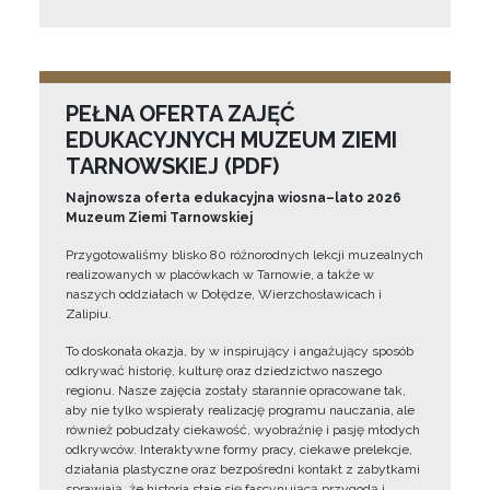
PEŁNA OFERTA ZAJĘĆ
EDUKACYJNYCH MUZEUM ZIEMI
TARNOWSKIEJ (PDF)
Najnowsza oferta edukacyjna wiosna–lato 2026
Muzeum Ziemi Tarnowskiej
Przygotowaliśmy blisko 80 różnorodnych lekcji muzealnych
realizowanych w placówkach w Tarnowie, a także w
naszych oddziałach w Dołędze, Wierzchosławicach i
Zalipiu.
To doskonała okazja, by w inspirujący i angażujący sposób
odkrywać historię, kulturę oraz dziedzictwo naszego
regionu. Nasze zajęcia zostały starannie opracowane tak,
aby nie tylko wspierały realizację programu nauczania, ale
również pobudzały ciekawość, wyobraźnię i pasję młodych
odkrywców. Interaktywne formy pracy, ciekawe prelekcje,
działania plastyczne oraz bezpośredni kontakt z zabytkami
sprawiają, że historia staje się fascynującą przygodą i