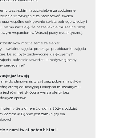
oprzez doświadczenie.
jemy wszystkim nauczycielom za codzienne
owanie w rozwijanie zainteresowań swoich
 oraz wspólne odkrywanie świata pełnego wiedzy i
cji. Mamy nadzieję, że nasze lekcje muzealne będą
iowym wsparciem w Waszej pracy dydaktycznej.
uczestników mówią same za siebie:
 – świetne zajęcia, prelekcja, przebieranki, zajęcia
zne. Dzieci były zachwycone, dziękujemy!”
zajęcia, pełne ciekawostek i kreatywnej pracy.
y serdecznie!”
acje już trwają
amy do planowania wizyt oraz pobierania plików
ełną ofertą edukacyjną i lekcjami muzealnymi –
a jest również skrócona wersja oferty bez
łowych opisów.
ormujemy, że z dniem 1 grudnia 2025 r. oddział
 Zamek w Dębnie jest zamknięty dla
jących.
ie z nami świat pełen historii!