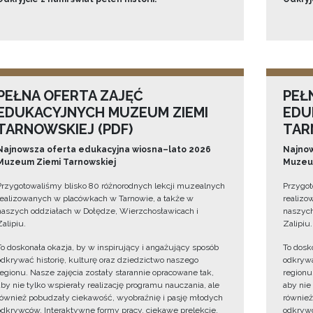
PEŁNA OFERTA ZAJĘĆ
PEŁ
EDUKACYJNYCH MUZEUM ZIEMI
EDU
TARNOWSKIEJ (PDF)
TAR
Najnowsza oferta edukacyjna wiosna–lato 2026
Najnow
Muzeum Ziemi Tarnowskiej
Muzeum
Przygotowaliśmy blisko 80 różnorodnych lekcji muzealnych
Przygot
realizowanych w placówkach w Tarnowie, a także w
realizo
naszych oddziałach w Dołędze, Wierzchosławicach i
naszych
Zalipiu.
Zalipiu.
To doskonała okazja, by w inspirujący i angażujący sposób
To dosk
odkrywać historię, kulturę oraz dziedzictwo naszego
odkrywa
regionu. Nasze zajęcia zostały starannie opracowane tak,
regionu
aby nie tylko wspierały realizację programu nauczania, ale
aby nie
również pobudzały ciekawość, wyobraźnię i pasję młodych
również
odkrywców. Interaktywne formy pracy, ciekawe prelekcje,
odkrywc