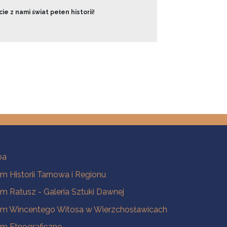
ie z nami świat pełen historii!
ba
 Historii Tarnowa i Regionu
 Ratusz - Galeria Sztuki Dawnej
m Wincentego Witosa w Wierzchosławicach
m Etnograficzne