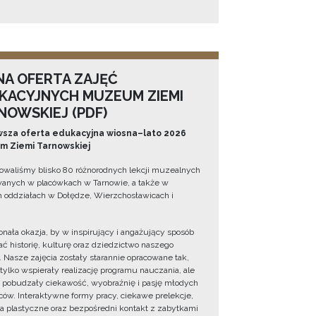
NA OFERTA ZAJĘĆ
KACYJNYCH MUZEUM ZIEMI
NOWSKIEJ (PDF)
sza oferta edukacyjna wiosna–lato 2026
 Ziemi Tarnowskiej
owaliśmy blisko 80 różnorodnych lekcji muzealnych
wanych w placówkach w Tarnowie, a także w
 oddziałach w Dołędze, Wierzchosławicach i
onała okazja, by w inspirujący i angażujący sposób
ć historię, kulturę oraz dziedzictwo naszego
. Nasze zajęcia zostały starannie opracowane tak,
 tylko wspierały realizację programu nauczania, ale
 pobudzały ciekawość, wyobraźnię i pasję młodych
ów. Interaktywne formy pracy, ciekawe prelekcje,
ia plastyczne oraz bezpośredni kontakt z zabytkami