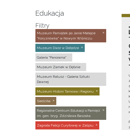
Edukacja
Filtry
Muzeum Pamiątek po Janie Matejce
"Koryznówka" w Nowym Wiśniczu
Muzeum Dwór w Dołędze
Galeria "Panorama"
Muzeum Zamek w Dębnie
Muzeum Ratusz - Galeria Sztuki
Dawnej
Muzeum Historii Tarnowa i Regionu
Siedziba
Regionalne Centrum Edukacji o Pamięci
im. gen. bryg. Zdzisława Baszaka
Zagroda Felicji Curyłowej w Zalipiu