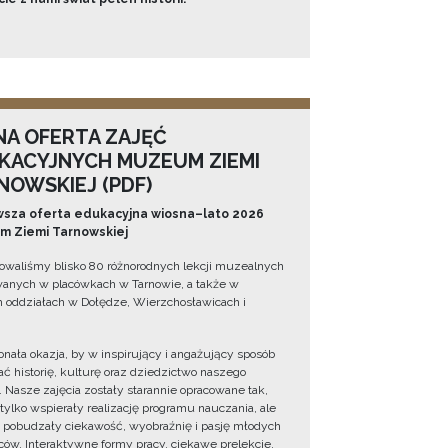
NA OFERTA ZAJĘĆ
KACYJNYCH MUZEUM ZIEMI
NOWSKIEJ (PDF)
sza oferta edukacyjna wiosna–lato 2026
 Ziemi Tarnowskiej
owaliśmy blisko 80 różnorodnych lekcji muzealnych
wanych w placówkach w Tarnowie, a także w
 oddziałach w Dołędze, Wierzchosławicach i
onała okazja, by w inspirujący i angażujący sposób
ć historię, kulturę oraz dziedzictwo naszego
. Nasze zajęcia zostały starannie opracowane tak,
 tylko wspierały realizację programu nauczania, ale
 pobudzały ciekawość, wyobraźnię i pasję młodych
ów. Interaktywne formy pracy, ciekawe prelekcje,