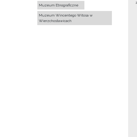
Muzeum Etnograficzne
Muzeum Wincentego Witosa w
Wierzchosławicach