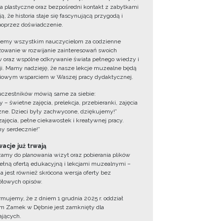
ia plastyczne oraz bezpośredni kontakt z zabytkami
ą, że historia staje się fascynującą przygodą i
oprzez doświadczenie.
jemy wszystkim nauczycielom za codzienne
owanie w rozwijanie zainteresowań swoich
 oraz wspólne odkrywanie świata pełnego wiedzy i
cji. Mamy nadzieję, że nasze lekcje muzealne będą
iowym wsparciem w Waszej pracy dydaktycznej.
uczestników mówią same za siebie:
 – świetne zajęcia, prelekcja, przebieranki, zajęcia
zne. Dzieci były zachwycone, dziękujemy!”
zajęcia, pełne ciekawostek i kreatywnej pracy.
y serdecznie!”
acje już trwają
amy do planowania wizyt oraz pobierania plików
ełną ofertą edukacyjną i lekcjami muzealnymi –
a jest również skrócona wersja oferty bez
łowych opisów.
ormujemy, że z dniem 1 grudnia 2025 r. oddział
 Zamek w Dębnie jest zamknięty dla
jących.