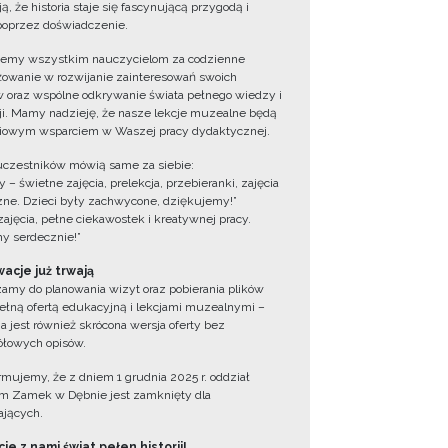
ą, że historia staje się fascynującą przygodą i
oprzez doświadczenie.
jemy wszystkim nauczycielom za codzienne
owanie w rozwijanie zainteresowań swoich
 oraz wspólne odkrywanie świata pełnego wiedzy i
cji. Mamy nadzieję, że nasze lekcje muzealne będą
iowym wsparciem w Waszej pracy dydaktycznej.
uczestników mówią same za siebie:
 – świetne zajęcia, prelekcja, przebieranki, zajęcia
zne. Dzieci były zachwycone, dziękujemy!”
zajęcia, pełne ciekawostek i kreatywnej pracy.
y serdecznie!”
acje już trwają
amy do planowania wizyt oraz pobierania plików
ełną ofertą edukacyjną i lekcjami muzealnymi –
a jest również skrócona wersja oferty bez
łowych opisów.
ormujemy, że z dniem 1 grudnia 2025 r. oddział
 Zamek w Dębnie jest zamknięty dla
jących.
ie z nami świat pełen historii!