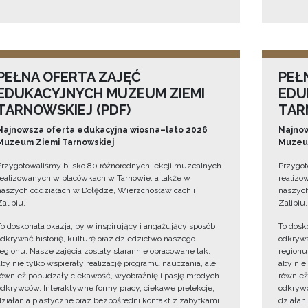
PEŁNA OFERTA ZAJĘĆ
PEŁ
EDUKACYJNYCH MUZEUM ZIEMI
EDU
TARNOWSKIEJ (PDF)
TAR
Najnowsza oferta edukacyjna wiosna–lato 2026
Najnow
Muzeum Ziemi Tarnowskiej
Muzeum
Przygotowaliśmy blisko 80 różnorodnych lekcji muzealnych
Przygot
realizowanych w placówkach w Tarnowie, a także w
realizo
naszych oddziałach w Dołędze, Wierzchosławicach i
naszych
Zalipiu.
Zalipiu.
To doskonała okazja, by w inspirujący i angażujący sposób
To dosk
odkrywać historię, kulturę oraz dziedzictwo naszego
odkrywa
regionu. Nasze zajęcia zostały starannie opracowane tak,
regionu
aby nie tylko wspierały realizację programu nauczania, ale
aby nie
również pobudzały ciekawość, wyobraźnię i pasję młodych
również
odkrywców. Interaktywne formy pracy, ciekawe prelekcje,
odkrywc
działania plastyczne oraz bezpośredni kontakt z zabytkami
działan