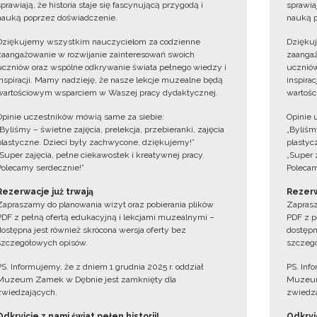
sprawiają, że historia staje się fascynującą przygodą i
sprawiaj
nauką poprzez doświadczenie.
nauką p
Dziękujemy wszystkim nauczycielom za codzienne
Dzięku
zaangażowanie w rozwijanie zainteresowań swoich
zaangaż
uczniów oraz wspólne odkrywanie świata pełnego wiedzy i
uczniów
inspiracji. Mamy nadzieję, że nasze lekcje muzealne będą
inspira
wartościowym wsparciem w Waszej pracy dydaktycznej.
wartośc
Opinie uczestników mówią same za siebie:
Opinie 
„Byliśmy – świetne zajęcia, prelekcja, przebieranki, zajęcia
„Byliśmy
plastyczne. Dzieci były zachwycone, dziękujemy!”
plastyc
„Super zajęcia, pełne ciekawostek i kreatywnej pracy.
„Super 
Polecamy serdecznie!”
Polecam
Rezerwacje już trwają
Rezerw
Zapraszamy do planowania wizyt oraz pobierania plików
Zaprasz
PDF z pełną ofertą edukacyjną i lekcjami muzealnymi –
PDF z p
dostępna jest również skrócona wersja oferty bez
dostępn
szczegółowych opisów.
szczegó
PS. Informujemy, że z dniem 1 grudnia 2025 r. oddział
PS. Inf
Muzeum Zamek w Dębnie jest zamknięty dla
Muzeum
zwiedzających.
zwiedza
Odkryjcie z nami świat pełen historii!
Odkryjc