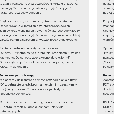
działania plastyczne oraz bezpośredni kontakt z zabytkami
działan
sprawiają, że historia staje się fascynującą przygodą i
sprawiaj
nauką poprzez doświadczenie.
nauką p
Dziękujemy wszystkim nauczycielom za codzienne
Dzięku
zaangażowanie w rozwijanie zainteresowań swoich
zaangaż
uczniów oraz wspólne odkrywanie świata pełnego wiedzy i
uczniów
inspiracji. Mamy nadzieję, że nasze lekcje muzealne będą
inspira
wartościowym wsparciem w Waszej pracy dydaktycznej.
wartośc
Opinie uczestników mówią same za siebie:
Opinie 
„Byliśmy – świetne zajęcia, prelekcja, przebieranki, zajęcia
„Byliśmy
plastyczne. Dzieci były zachwycone, dziękujemy!”
plastyc
„Super zajęcia, pełne ciekawostek i kreatywnej pracy.
„Super 
Polecamy serdecznie!”
Polecam
Rezerwacje już trwają
Rezerw
Zapraszamy do planowania wizyt oraz pobierania plików
Zaprasz
PDF z pełną ofertą edukacyjną i lekcjami muzealnymi –
PDF z p
dostępna jest również skrócona wersja oferty bez
dostępn
szczegółowych opisów.
szczegó
PS. Informujemy, że z dniem 1 grudnia 2025 r. oddział
PS. Inf
Muzeum Zamek w Dębnie jest zamknięty dla
Muzeum
zwiedzających.
zwiedza