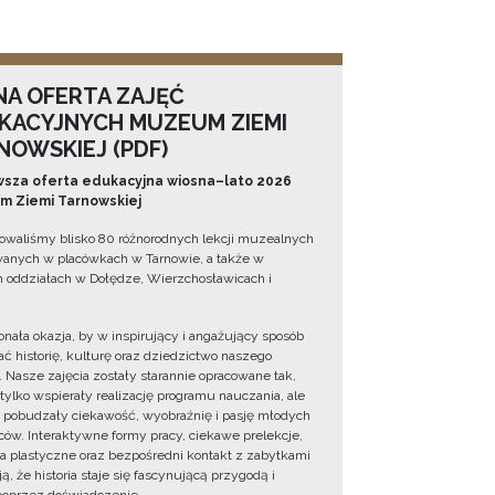
NA OFERTA ZAJĘĆ
KACYJNYCH MUZEUM ZIEMI
NOWSKIEJ (PDF)
sza oferta edukacyjna wiosna–lato 2026
 Ziemi Tarnowskiej
owaliśmy blisko 80 różnorodnych lekcji muzealnych
wanych w placówkach w Tarnowie, a także w
 oddziałach w Dołędze, Wierzchosławicach i
onała okazja, by w inspirujący i angażujący sposób
ć historię, kulturę oraz dziedzictwo naszego
. Nasze zajęcia zostały starannie opracowane tak,
 tylko wspierały realizację programu nauczania, ale
 pobudzały ciekawość, wyobraźnię i pasję młodych
ów. Interaktywne formy pracy, ciekawe prelekcje,
ia plastyczne oraz bezpośredni kontakt z zabytkami
ą, że historia staje się fascynującą przygodą i