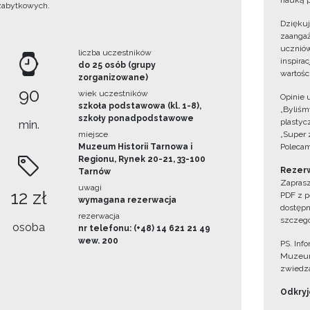
nauką p
zabytkowych.
Dzięku
zaangaż
uczniów
liczba uczestników
inspira
do 25 osób (grupy
wartośc
zorganizowane)
90
wiek uczestników
Opinie 
szkoła podstawowa (kl. 1-8),
„Byliśmy
szkoły ponadpodstawowe
plastyc
min.
miejsce
„Super 
Muzeum Historii Tarnowa i
Polecam
Regionu, Rynek 20-21, 33-100
Rezerw
Tarnów
Zaprasz
uwagi
12 zł
PDF z p
wymagana rezerwacja
dostępn
rezerwacja
szczegó
osoba
nr telefonu: (+48) 14 621 21 49
wew. 200
PS. Inf
Muzeum
zwiedza
Odkryjc