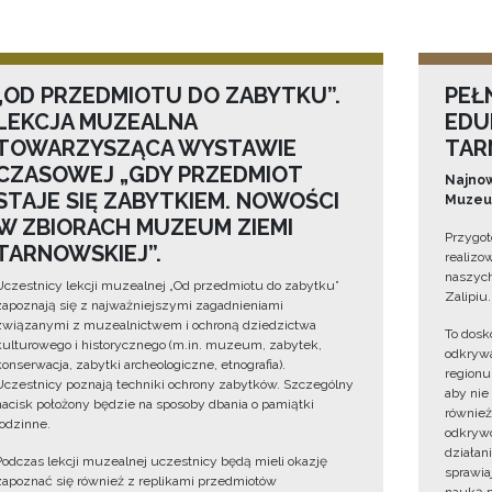
„OD PRZEDMIOTU DO ZABYTKU”.
PEŁ
LEKCJA MUZEALNA
EDU
TOWARZYSZĄCA WYSTAWIE
TAR
CZASOWEJ „GDY PRZEDMIOT
Najnow
STAJE SIĘ ZABYTKIEM. NOWOŚCI
Muzeum
W ZBIORACH MUZEUM ZIEMI
Przygot
TARNOWSKIEJ”.
realizo
naszych
Uczestnicy lekcji muzealnej „Od przedmiotu do zabytku”
Zalipiu.
zapoznają się z najważniejszymi zagadnieniami
związanymi z muzealnictwem i ochroną dziedzictwa
To dosk
kulturowego i historycznego (m.in. muzeum, zabytek,
odkrywa
konserwacja, zabytki archeologiczne, etnografia).
regionu
Uczestnicy poznają techniki ochrony zabytków. Szczególny
aby nie
nacisk położony będzie na sposoby dbania o pamiątki
również
rodzinne.
odkrywc
działan
Podczas lekcji muzealnej uczestnicy będą mieli okazję
sprawiaj
zapoznać się również z replikami przedmiotów