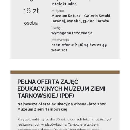
intelektualną
16 zł
miejsce
Muzeum Ratusz - Galeria Sztuki
Dawnej, Rynek 1, 33-100 Tarnów
osoba
uwagi
wymagana rezerwacja
rezerwacja
nr telefonu: (+48) 14 621 21 49
wew. 101
PEŁNA OFERTA ZAJĘĆ
EDUKACYJNYCH MUZEUM ZIEMI
TARNOWSKIEJ (PDF)
Najnowsza oferta edukacyjna wiosna–lato 2026
Muzeum Ziemi Tarnowskiej
Przygotowaliśmy blisko 80 różnorodnych lekcji muzealnych
realizowanych w placówkach w Tarnowie, a także w
naszych oddziałach w Dołędze, Wierzchosławicach i