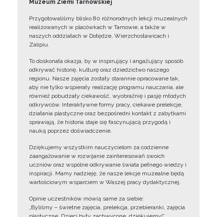
Muzeum Ziemi Tarnowskiej
Przygotowaliśmy blisko 80 różnorodnych lekcji muzealnych
realizowanych w placówkach w Tarnowie, a także w
naszych oddziałach w Dołędze, Wierzchosławicach i
Zalipiu.
To doskonała okazja, by w inspirujący i angażujący sposób
odkrywać historię, kulturę oraz dziedzictwo naszego
regionu. Nasze zajęcia zostały starannie opracowane tak,
aby nie tylko wspierały realizację programu nauczania, ale
również pobudzały ciekawość, wyobraźnię i pasję młodych
odkrywców. Interaktywne formy pracy, ciekawe prelekcje,
działania plastyczne oraz bezpośredni kontakt z zabytkami
sprawiają, że historia staje się fascynującą przygodą i
nauką poprzez doświadczenie.
Dziękujemy wszystkim nauczycielom za codzienne
zaangażowanie w rozwijanie zainteresowań swoich
uczniów oraz wspólne odkrywanie świata pełnego wiedzy i
inspiracji. Mamy nadzieję, że nasze lekcje muzealne będą
wartościowym wsparciem w Waszej pracy dydaktycznej.
Opinie uczestników mówią same za siebie:
„Byliśmy – świetne zajęcia, prelekcja, przebieranki, zajęcia
plastyczne. Dzieci były zachwycone, dziękujemy!”