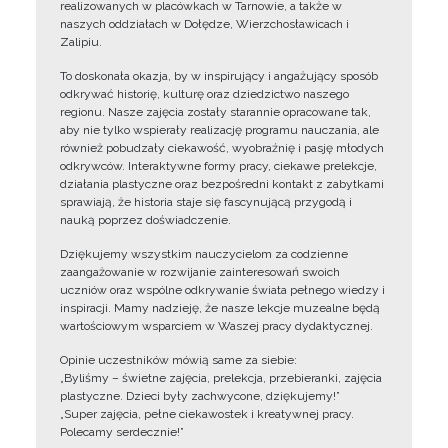
realizowanych w placówkach w Tarnowie, a także w
naszych oddziałach w Dołędze, Wierzchosławicach i
Zalipiu.
To doskonała okazja, by w inspirujący i angażujący sposób
odkrywać historię, kulturę oraz dziedzictwo naszego
regionu. Nasze zajęcia zostały starannie opracowane tak,
aby nie tylko wspierały realizację programu nauczania, ale
również pobudzały ciekawość, wyobraźnię i pasję młodych
odkrywców. Interaktywne formy pracy, ciekawe prelekcje,
działania plastyczne oraz bezpośredni kontakt z zabytkami
sprawiają, że historia staje się fascynującą przygodą i
nauką poprzez doświadczenie.
Dziękujemy wszystkim nauczycielom za codzienne
zaangażowanie w rozwijanie zainteresowań swoich
uczniów oraz wspólne odkrywanie świata pełnego wiedzy i
inspiracji. Mamy nadzieję, że nasze lekcje muzealne będą
wartościowym wsparciem w Waszej pracy dydaktycznej.
Opinie uczestników mówią same za siebie:
„Byliśmy – świetne zajęcia, prelekcja, przebieranki, zajęcia
plastyczne. Dzieci były zachwycone, dziękujemy!”
„Super zajęcia, pełne ciekawostek i kreatywnej pracy.
Polecamy serdecznie!”