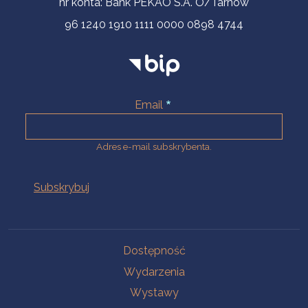
nr konta: Bank PEKAO S.A. O/Tarnów
96 1240 1910 1111 0000 0898 4744
Email
Adres e-mail subskrybenta.
Na skróty
Dostępność
Wydarzenia
Wystawy