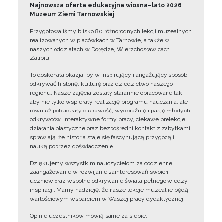
Najnowsza oferta edukacyjna wiosna–lato 2026
Muzeum Ziemi Tarnowskiej
Przygotowaliśmy blisko 80 różnorodnych lekcji muzealnych
realizowanych w placówkach w Tarnowie, a także w
naszych oddziałach w Dołędze, Wierzchosławicach i
Zalipiu.
To doskonała okazja, by w inspirujący i angażujący sposób
odkrywać historię, kulturę oraz dziedzictwo naszego
regionu. Nasze zajęcia zostały starannie opracowane tak,
aby nie tylko wspierały realizację programu nauczania, ale
również pobudzały ciekawość, wyobraźnię i pasję młodych
odkrywców. Interaktywne formy pracy, ciekawe prelekcje,
działania plastyczne oraz bezpośredni kontakt z zabytkami
sprawiają, że historia staje się fascynującą przygodą i
nauką poprzez doświadczenie.
Dziękujemy wszystkim nauczycielom za codzienne
zaangażowanie w rozwijanie zainteresowań swoich
uczniów oraz wspólne odkrywanie świata pełnego wiedzy i
inspiracji. Mamy nadzieję, że nasze lekcje muzealne będą
wartościowym wsparciem w Waszej pracy dydaktycznej.
Opinie uczestników mówią same za siebie: