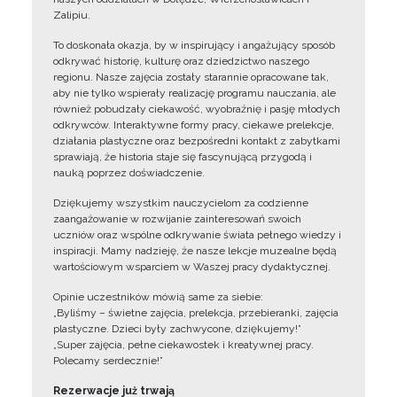
Zalipiu.
To doskonała okazja, by w inspirujący i angażujący sposób
odkrywać historię, kulturę oraz dziedzictwo naszego
regionu. Nasze zajęcia zostały starannie opracowane tak,
aby nie tylko wspierały realizację programu nauczania, ale
również pobudzały ciekawość, wyobraźnię i pasję młodych
odkrywców. Interaktywne formy pracy, ciekawe prelekcje,
działania plastyczne oraz bezpośredni kontakt z zabytkami
sprawiają, że historia staje się fascynującą przygodą i
nauką poprzez doświadczenie.
Dziękujemy wszystkim nauczycielom za codzienne
zaangażowanie w rozwijanie zainteresowań swoich
uczniów oraz wspólne odkrywanie świata pełnego wiedzy i
inspiracji. Mamy nadzieję, że nasze lekcje muzealne będą
wartościowym wsparciem w Waszej pracy dydaktycznej.
Opinie uczestników mówią same za siebie:
„Byliśmy – świetne zajęcia, prelekcja, przebieranki, zajęcia
plastyczne. Dzieci były zachwycone, dziękujemy!”
„Super zajęcia, pełne ciekawostek i kreatywnej pracy.
Polecamy serdecznie!”
Rezerwacje już trwają