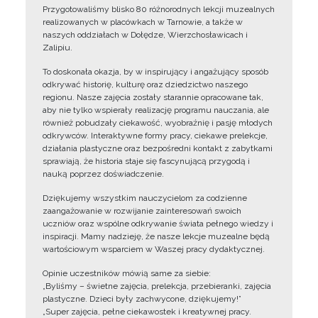
Przygotowaliśmy blisko 80 różnorodnych lekcji muzealnych
realizowanych w placówkach w Tarnowie, a także w
naszych oddziałach w Dołędze, Wierzchosławicach i
Zalipiu.
To doskonała okazja, by w inspirujący i angażujący sposób
odkrywać historię, kulturę oraz dziedzictwo naszego
regionu. Nasze zajęcia zostały starannie opracowane tak,
aby nie tylko wspierały realizację programu nauczania, ale
również pobudzały ciekawość, wyobraźnię i pasję młodych
odkrywców. Interaktywne formy pracy, ciekawe prelekcje,
działania plastyczne oraz bezpośredni kontakt z zabytkami
sprawiają, że historia staje się fascynującą przygodą i
nauką poprzez doświadczenie.
Dziękujemy wszystkim nauczycielom za codzienne
zaangażowanie w rozwijanie zainteresowań swoich
uczniów oraz wspólne odkrywanie świata pełnego wiedzy i
inspiracji. Mamy nadzieję, że nasze lekcje muzealne będą
wartościowym wsparciem w Waszej pracy dydaktycznej.
Opinie uczestników mówią same za siebie:
„Byliśmy – świetne zajęcia, prelekcja, przebieranki, zajęcia
plastyczne. Dzieci były zachwycone, dziękujemy!”
„Super zajęcia, pełne ciekawostek i kreatywnej pracy.