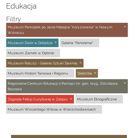
Edukacja
Filtry
Muzeum Pamiątek po Janie Matejce "Koryznówka" w Nowym
Wiśniczu
Muzeum Dwór w Dołędze
Galeria "Panorama"
Muzeum Zamek w Dębnie
Muzeum Ratusz - Galeria Sztuki Dawnej
Muzeum Historii Tarnowa i Regionu
Siedziba
Regionalne Centrum Edukacji o Pamięci im. gen. bryg. Zdzisława
Baszaka
Zagroda Felicji Curyłowej w Zalipiu
Muzeum Etnograficzne
Muzeum Wincentego Witosa w Wierzchosławicach