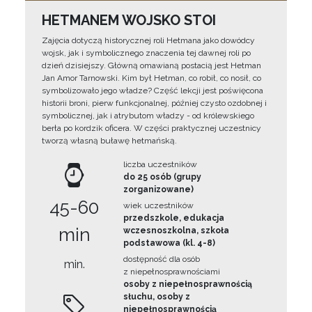
HETMANEM WOJSKO STOI
Zajęcia dotyczą historycznej roli Hetmana jako dowódcy
wojsk, jak i symbolicznego znaczenia tej dawnej roli po
dzień dzisiejszy. Główną omawianą postacią jest Hetman
Jan Amor Tarnowski. Kim był Hetman, co robił, co nosił, co
symbolizowało jego władze? Część lekcji jest poświęcona
historii broni, pierw funkcjonalnej, później czysto ozdobnej i
symbolicznej, jak i atrybutom władzy - od królewskiego
berła po kordzik oficera. W części praktycznej uczestnicy
tworzą własną buławę hetmańską.
liczba uczestników
do 25 osób (grupy
zorganizowane)
45-60
wiek uczestników
przedszkole, edukacja
min
wczesnoszkolna, szkoła
podstawowa (kl. 4-8)
dostępność dla osób
min.
z niepełnosprawnościami
osoby z niepełnosprawnością
słuchu, osoby z
niepełnosprawnością