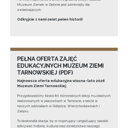
Muzeum Zamek w Dębnie jest zamknięty dla
zwiedzających.
Odkryjcie z nami świat pełen historii!
PEŁNA OFERTA ZAJĘĆ
EDUKACYJNYCH MUZEUM ZIEMI
TARNOWSKIEJ (PDF)
Najnowsza oferta edukacyjna wiosna–lato 2026
Muzeum Ziemi Tarnowskiej
Przygotowaliśmy blisko 80 różnorodnych lekcji muzealnych
realizowanych w placówkach w Tarnowie, a także w
naszych oddziałach w Dołędze, Wierzchosławicach i
Zalipiu.
To doskonała okazja, by w inspirujący i angażujący sposób
odkrywać historię, kulturę oraz dziedzictwo naszego