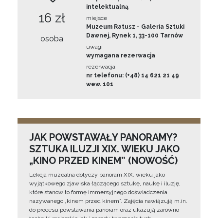
intelektualną
16 zł
miejsce
Muzeum Ratusz - Galeria Sztuki
Dawnej, Rynek 1, 33-100 Tarnów
osoba
uwagi
wymagana rezerwacja
rezerwacja
nr telefonu: (+48) 14 621 21 49
wew. 101
JAK POWSTAWAŁY PANORAMY?
SZTUKA ILUZJI XIX. WIEKU JAKO
„KINO PRZED KINEM” (NOWOŚĆ)
Lekcja muzealna dotyczy panoram XIX. wieku jako
wyjątkowego zjawiska łączącego sztukę, naukę i iluzję,
które stanowiło formę immersyjnego doświadczenia
nazywanego „kinem przed kinem”. Zajęcia nawiązują m.in.
do procesu powstawania panoram oraz ukazują zarówno