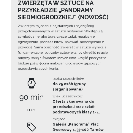
ZWIERZĘTA W SZTUCE NA
PRZYKŁADZIE „PANORAMY
SIEDMIOGRODZKIEJ” (NOWOŚĆ)
Zwierzęta to jeden z najstarszych i najczęściej
przygotowywanych w sztuce motywów. Występują
symbolicznie jako towarzysze ludzi, magicznie,
egzotycznie, podczas bitew, polowań, nieodłącznie z
przyrodą. Sama obecność zwierząt w sztuce wynika z
fundamentalnej potrzeby człowieka, by określić relację
między sobą a światem innych istot. Część plastyczna
będzie poświęcona malowaniu odlewów gipsowych
przedstawiających konia.
liczba uczestników
do 25 osób (grupy
zorganizowane)
90 min
wiek uczestników
Oferta skierowana do
przedszkoli oraz szkół
min.
podstawowych klasy 1-4.
miejsce
Galeria „Panorama” Plac
Dworcowy 4, 33-100 Tarnów