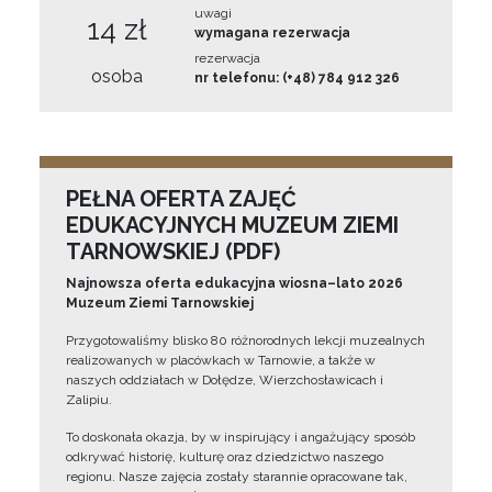
uwagi
14 zł
wymagana rezerwacja
rezerwacja
osoba
nr telefonu: (+48) 784 912 326
PEŁNA OFERTA ZAJĘĆ
EDUKACYJNYCH MUZEUM ZIEMI
TARNOWSKIEJ (PDF)
Najnowsza oferta edukacyjna wiosna–lato 2026
Muzeum Ziemi Tarnowskiej
Przygotowaliśmy blisko 80 różnorodnych lekcji muzealnych
realizowanych w placówkach w Tarnowie, a także w
naszych oddziałach w Dołędze, Wierzchosławicach i
Zalipiu.
To doskonała okazja, by w inspirujący i angażujący sposób
odkrywać historię, kulturę oraz dziedzictwo naszego
regionu. Nasze zajęcia zostały starannie opracowane tak,