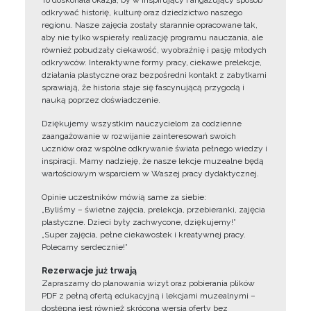
To doskonała okazja, by w inspirujący i angażujący sposób
odkrywać historię, kulturę oraz dziedzictwo naszego
regionu. Nasze zajęcia zostały starannie opracowane tak,
aby nie tylko wspierały realizację programu nauczania, ale
również pobudzały ciekawość, wyobraźnię i pasję młodych
odkrywców. Interaktywne formy pracy, ciekawe prelekcje,
działania plastyczne oraz bezpośredni kontakt z zabytkami
sprawiają, że historia staje się fascynującą przygodą i
nauką poprzez doświadczenie.
Dziękujemy wszystkim nauczycielom za codzienne
zaangażowanie w rozwijanie zainteresowań swoich
uczniów oraz wspólne odkrywanie świata pełnego wiedzy i
inspiracji. Mamy nadzieję, że nasze lekcje muzealne będą
wartościowym wsparciem w Waszej pracy dydaktycznej.
Opinie uczestników mówią same za siebie:
„Byliśmy – świetne zajęcia, prelekcja, przebieranki, zajęcia
plastyczne. Dzieci były zachwycone, dziękujemy!”
„Super zajęcia, pełne ciekawostek i kreatywnej pracy.
Polecamy serdecznie!”
Rezerwacje już trwają
Zapraszamy do planowania wizyt oraz pobierania plików
PDF z pełną ofertą edukacyjną i lekcjami muzealnymi –
dostępna jest również skrócona wersja oferty bez