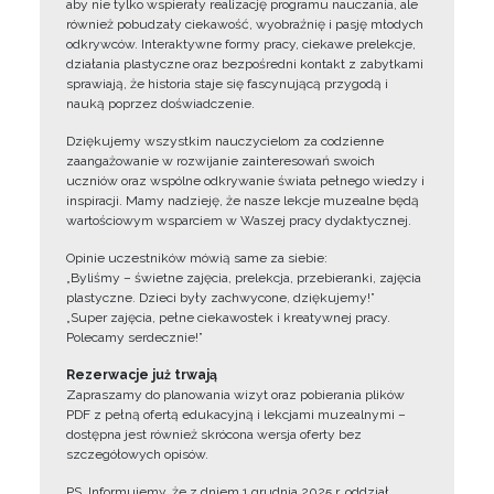
aby nie tylko wspierały realizację programu nauczania, ale
również pobudzały ciekawość, wyobraźnię i pasję młodych
odkrywców. Interaktywne formy pracy, ciekawe prelekcje,
działania plastyczne oraz bezpośredni kontakt z zabytkami
sprawiają, że historia staje się fascynującą przygodą i
nauką poprzez doświadczenie.
Dziękujemy wszystkim nauczycielom za codzienne
zaangażowanie w rozwijanie zainteresowań swoich
uczniów oraz wspólne odkrywanie świata pełnego wiedzy i
inspiracji. Mamy nadzieję, że nasze lekcje muzealne będą
wartościowym wsparciem w Waszej pracy dydaktycznej.
Opinie uczestników mówią same za siebie:
„Byliśmy – świetne zajęcia, prelekcja, przebieranki, zajęcia
plastyczne. Dzieci były zachwycone, dziękujemy!”
„Super zajęcia, pełne ciekawostek i kreatywnej pracy.
Polecamy serdecznie!”
Rezerwacje już trwają
Zapraszamy do planowania wizyt oraz pobierania plików
PDF z pełną ofertą edukacyjną i lekcjami muzealnymi –
dostępna jest również skrócona wersja oferty bez
szczegółowych opisów.
PS. Informujemy, że z dniem 1 grudnia 2025 r. oddział