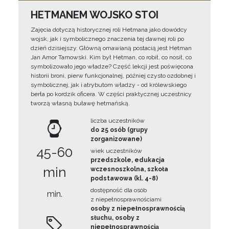
HETMANEM WOJSKO STOI
Zajęcia dotyczą historycznej roli Hetmana jako dowódcy
wojsk, jak i symbolicznego znaczenia tej dawnej roli po
dzień dzisiejszy. Główną omawianą postacią jest Hetman
Jan Amor Tarnowski. Kim był Hetman, co robił, co nosił, co
symbolizowało jego władze? Część lekcji jest poświęcona
historii broni, pierw funkcjonalnej, później czysto ozdobnej i
symbolicznej, jak i atrybutom władzy - od królewskiego
berła po kordzik oficera. W części praktycznej uczestnicy
tworzą własną buławę hetmańską.
liczba uczestników
do 25 osób (grupy
zorganizowane)
45-60
wiek uczestników
przedszkole, edukacja
min
wczesnoszkolna, szkoła
podstawowa (kl. 4-8)
dostępność dla osób
min.
z niepełnosprawnościami
osoby z niepełnosprawnością
słuchu, osoby z
niepełnosprawnością