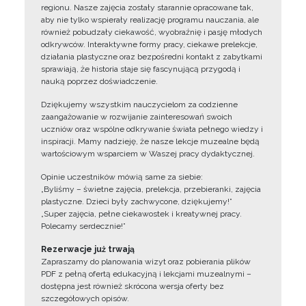
regionu. Nasze zajęcia zostały starannie opracowane tak,
aby nie tylko wspierały realizację programu nauczania, ale
również pobudzały ciekawość, wyobraźnię i pasję młodych
odkrywców. Interaktywne formy pracy, ciekawe prelekcje,
działania plastyczne oraz bezpośredni kontakt z zabytkami
sprawiają, że historia staje się fascynującą przygodą i
nauką poprzez doświadczenie.
Dziękujemy wszystkim nauczycielom za codzienne
zaangażowanie w rozwijanie zainteresowań swoich
uczniów oraz wspólne odkrywanie świata pełnego wiedzy i
inspiracji. Mamy nadzieję, że nasze lekcje muzealne będą
wartościowym wsparciem w Waszej pracy dydaktycznej.
Opinie uczestników mówią same za siebie:
„Byliśmy – świetne zajęcia, prelekcja, przebieranki, zajęcia
plastyczne. Dzieci były zachwycone, dziękujemy!”
„Super zajęcia, pełne ciekawostek i kreatywnej pracy.
Polecamy serdecznie!”
Rezerwacje już trwają
Zapraszamy do planowania wizyt oraz pobierania plików
PDF z pełną ofertą edukacyjną i lekcjami muzealnymi –
dostępna jest również skrócona wersja oferty bez
szczegółowych opisów.