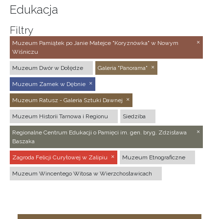
Edukacja
Filtry
Muzeum Pamiątek po Janie Matejce "Koryznówka" w Nowym
Wiśniczu
Muzeum Dwór w Dołędze
Galeria "Panorama"
Muzeum Zamek w Dębnie
Muzeum Ratusz - Galeria Sztuki Dawnej
Muzeum Historii Tarnowa i Regionu
Siedziba
Regionalne Centrum Edukacji o Pamięci im. gen. bryg. Zdzisława
Baszaka
Zagroda Felicji Curyłowej w Zalipiu
Muzeum Etnograficzne
Muzeum Wincentego Witosa w Wierzchosławicach