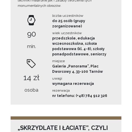
techniki malarskie jak i zasady tworzenia tych
monumentalnych obrazów.
liczba uczestników
do 25 osób (grupy
zorganizowane)
90
wiek uczestników
przedszkole, edukacja
wczesnoszkolna, szkoła
min.
podstawowa (kl. 4-8), szkoły
ponadpodstawowe, seniorzy
miejsce
Galeria „Panorama”, Plac
Dworcowy 4, 33-100 Tarnów
14 zł
uwagi
wymagana rezerwacja
osoba
rezerwacja
nr telefonu: (+48) 784 912 326
„SKRZYDLATE I ŁACIATE”, CZYLI