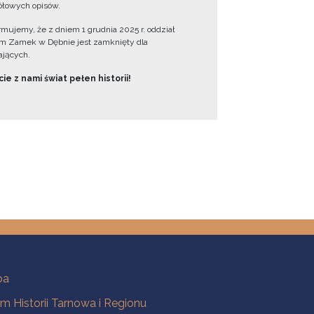
łowych opisów.
ormujemy, że z dniem 1 grudnia 2025 r. oddział
 Zamek w Dębnie jest zamknięty dla
jących.
ie z nami świat pełen historii!
ba
 Historii Tarnowa i Regionu