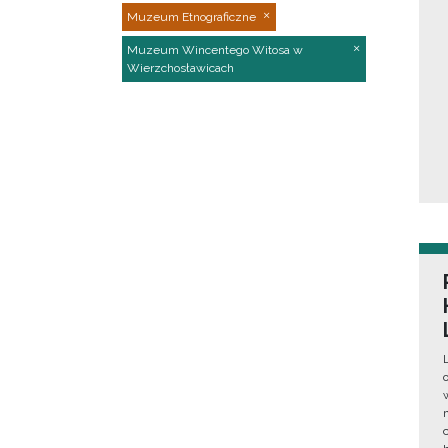
Muzeum Etnograficzne
Muzeum Wincentego Witosa w
Wierzchosławicach