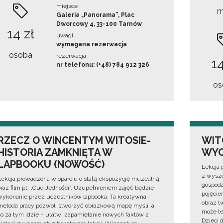
miejsce
m
Galeria „Panorama”, Plac
Dworcowy 4, 33-100 Tarnów
14 zł
uwagi
wymagana rezerwacja
osoba
rezerwacja
14
nr telefonu: (+48) 784 912 326
os
RZECZ O WINCENTYM WITOSIE-
WIT
HISTORIA ZAMKNIĘTA W
WYO
LAPBOOKU (NOWOŚĆ)
Lekcja 
z wyszc
Lekcja prowadzona w oparciu o stałą ekspozycję muzealną
gospoda
oraz film pt. „Cud Jedności”. Uzupełnieniem zajęć będzie
pojęciem
wykonanie przez uczestników lapbooka. Ta kreatywna
obraz t
metoda pracy pozwoli stworzyć obrazkową mapę myśli, a
może te
co za tym idzie – ułatwi zapamiętanie nowych faktów z
Dzieci 