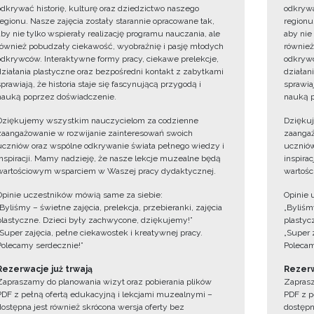
odkrywać historię, kulturę oraz dziedzictwo naszego
odkrywa
regionu. Nasze zajęcia zostały starannie opracowane tak,
regionu
aby nie tylko wspierały realizację programu nauczania, ale
aby nie
również pobudzały ciekawość, wyobraźnię i pasję młodych
również
odkrywców. Interaktywne formy pracy, ciekawe prelekcje,
odkrywc
działania plastyczne oraz bezpośredni kontakt z zabytkami
działan
sprawiają, że historia staje się fascynującą przygodą i
sprawiaj
nauką poprzez doświadczenie.
nauką p
Dziękujemy wszystkim nauczycielom za codzienne
Dzięku
zaangażowanie w rozwijanie zainteresowań swoich
zaangaż
uczniów oraz wspólne odkrywanie świata pełnego wiedzy i
uczniów
inspiracji. Mamy nadzieję, że nasze lekcje muzealne będą
inspira
wartościowym wsparciem w Waszej pracy dydaktycznej.
wartośc
Opinie uczestników mówią same za siebie:
Opinie 
„Byliśmy – świetne zajęcia, prelekcja, przebieranki, zajęcia
„Byliśmy
plastyczne. Dzieci były zachwycone, dziękujemy!”
plastyc
„Super zajęcia, pełne ciekawostek i kreatywnej pracy.
„Super 
Polecamy serdecznie!”
Polecam
Rezerwacje już trwają
Rezerw
Zapraszamy do planowania wizyt oraz pobierania plików
Zaprasz
PDF z pełną ofertą edukacyjną i lekcjami muzealnymi –
PDF z p
dostępna jest również skrócona wersja oferty bez
dostępn