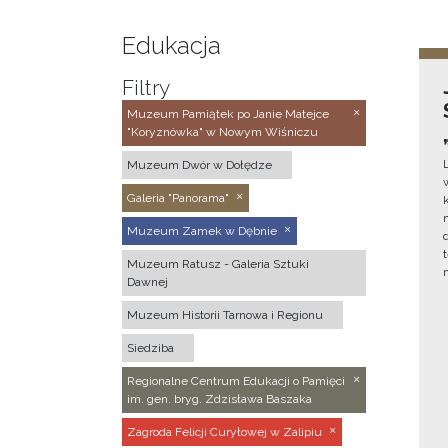
Edukacja
Filtry
Muzeum Pamiątek po Janie Matejce
"Koryznówka" w Nowym Wiśniczu
Muzeum Dwór w Dołędze
Galeria "Panorama"
Muzeum Zamek w Dębnie
Muzeum Ratusz - Galeria Sztuki
Dawnej
Muzeum Historii Tarnowa i Regionu
Siedziba
Regionalne Centrum Edukacji o Pamięci
im. gen. bryg. Zdzisława Baszaka
Zagroda Felicji Curyłowej w Zalipiu