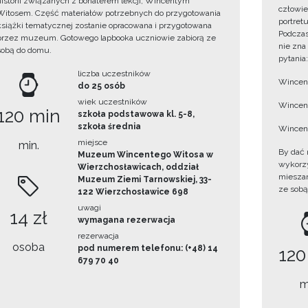
historii związanych z bohaterem lekcji, Wincentym
człowie
Witosem. Część materiałów potrzebnych do przygotowania
portret
książki tematycznej zostanie opracowana i przygotowana
Podczas
przez muzeum. Gotowego lapbooka uczniowie zabiorą ze
nie zna
sobą do domu.
pytania:
liczba uczestników
Wincent
do 25 osób
wiek uczestników
Wincent
120 min
szkoła podstawowa kl. 5-8,
szkoła średnia
Wincent
miejsce
min.
By dać 
Muzeum Wincentego Witosa w
wykorzys
Wierzchosławicach, oddział
mieszan
Muzeum Ziemi Tarnowskiej, 33-
ze sobą
122 Wierzchosławice 698
uwagi
14 zł
wymagana rezerwacja
rezerwacja
osoba
pod numerem telefonu: (+48) 14
120
679 70 40
m