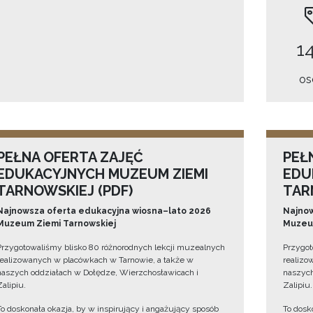
14
os
PEŁNA OFERTA ZAJĘĆ
PEŁ
EDUKACYJNYCH MUZEUM ZIEMI
EDU
TARNOWSKIEJ (PDF)
TAR
Najnowsza oferta edukacyjna wiosna–lato 2026
Najnow
Muzeum Ziemi Tarnowskiej
Muzeum
Przygotowaliśmy blisko 80 różnorodnych lekcji muzealnych
Przygot
realizowanych w placówkach w Tarnowie, a także w
realizo
naszych oddziałach w Dołędze, Wierzchosławicach i
naszych
Zalipiu.
Zalipiu.
To doskonała okazja, by w inspirujący i angażujący sposób
To dosk