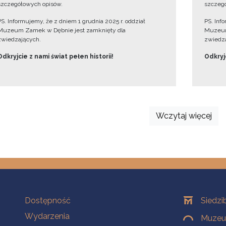
szczegółowych opisów.
szczegó
PS. Informujemy, że z dniem 1 grudnia 2025 r. oddział
PS. Inf
Muzeum Zamek w Dębnie jest zamknięty dla
Muzeum
zwiedzających.
zwiedza
Odkryjcie z nami świat pełen historii!
Odkryjc
Wczytaj więcej
Na skróty
Oddziały
Dostępność
Siedzi
Wydarzenia
Muzeum