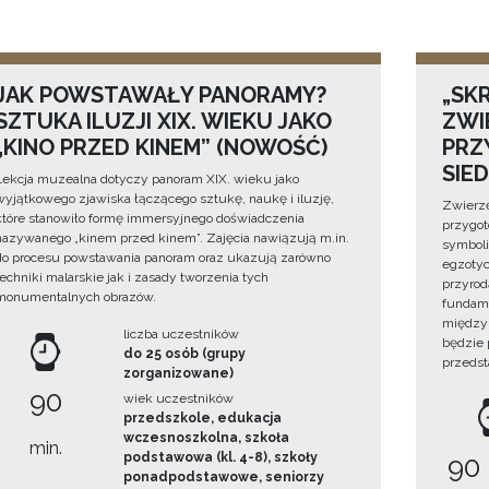
JAK POWSTAWAŁY PANORAMY?
„SKR
SZTUKA ILUZJI XIX. WIEKU JAKO
ZWI
„KINO PRZED KINEM” (NOWOŚĆ)
PRZ
SIE
Lekcja muzealna dotyczy panoram XIX. wieku jako
wyjątkowego zjawiska łączącego sztukę, naukę i iluzję,
Zwierzę
które stanowiło formę immersyjnego doświadczenia
przygo
nazywanego „kinem przed kinem”. Zajęcia nawiązują m.in.
symboli
do procesu powstawania panoram oraz ukazują zarówno
egzotyc
techniki malarskie jak i zasady tworzenia tych
przyrod
monumentalnych obrazów.
fundame
między 
liczba uczestników
będzie
do 25 osób (grupy
przedst
zorganizowane)
90
wiek uczestników
przedszkole, edukacja
wczesnoszkolna, szkoła
min.
podstawowa (kl. 4-8), szkoły
90
ponadpodstawowe, seniorzy