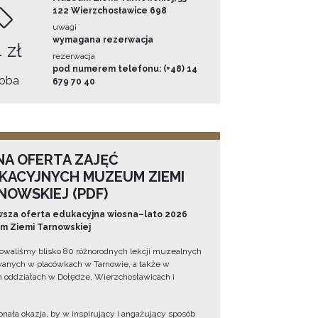
122 Wierzchosławice 698
uwagi
wymagana rezerwacja
 zł
rezerwacja
pod numerem telefonu: (+48) 14
oba
679 70 40
NA OFERTA ZAJĘĆ
KACYJNYCH MUZEUM ZIEMI
NOWSKIEJ (PDF)
sza oferta edukacyjna wiosna–lato 2026
 Ziemi Tarnowskiej
owaliśmy blisko 80 różnorodnych lekcji muzealnych
wanych w placówkach w Tarnowie, a także w
 oddziałach w Dołędze, Wierzchosławicach i
onała okazja, by w inspirujący i angażujący sposób