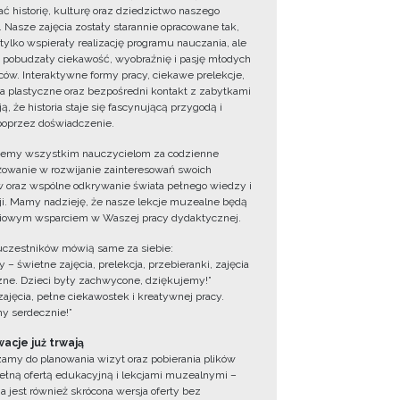
ć historię, kulturę oraz dziedzictwo naszego
. Nasze zajęcia zostały starannie opracowane tak,
 tylko wspierały realizację programu nauczania, ale
 pobudzały ciekawość, wyobraźnię i pasję młodych
ów. Interaktywne formy pracy, ciekawe prelekcje,
ia plastyczne oraz bezpośredni kontakt z zabytkami
ą, że historia staje się fascynującą przygodą i
oprzez doświadczenie.
jemy wszystkim nauczycielom za codzienne
owanie w rozwijanie zainteresowań swoich
 oraz wspólne odkrywanie świata pełnego wiedzy i
cji. Mamy nadzieję, że nasze lekcje muzealne będą
iowym wsparciem w Waszej pracy dydaktycznej.
uczestników mówią same za siebie:
 – świetne zajęcia, prelekcja, przebieranki, zajęcia
zne. Dzieci były zachwycone, dziękujemy!”
zajęcia, pełne ciekawostek i kreatywnej pracy.
y serdecznie!”
acje już trwają
amy do planowania wizyt oraz pobierania plików
ełną ofertą edukacyjną i lekcjami muzealnymi –
a jest również skrócona wersja oferty bez