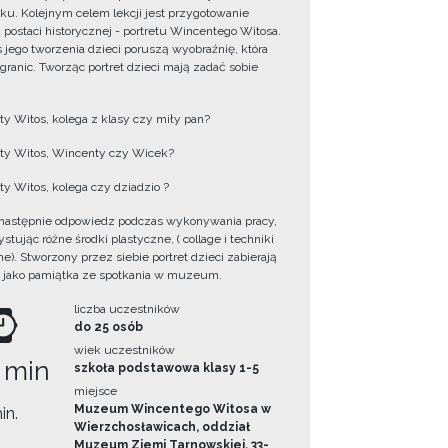
ku. Kolejnym celem lekcji jest przygotowanie
u postaci historycznej - portretu Wincentego Witosa.
 jego tworzenia dzieci poruszą wyobraźnię, która
 granic. Tworząc portret dzieci mają zadać sobie
y Witos, kolega z klasy czy miły pan?
y Witos, Wincenty czy Wicek?
y Witos, kolega czy dziadzio ?
następnie odpowiedz podczas wykonywania pracy,
tując różne środki plastyczne, ( collage i techniki
e). Stworzony przez siebie portret dzieci zabierają
 jako pamiątka ze spotkania w muzeum.
liczba uczestników
do 25 osób
wiek uczestników
 min
szkoła podstawowa klasy 1-5
miejsce
Muzeum Wincentego Witosa w
in.
Wierzchosławicach, oddział
Muzeum Ziemi Tarnowskiej, 33-