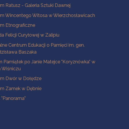
 Ratusz - Galeria Sztuki Dawnej
m Wincentego Witosa w Wierzchosławicach
m Etnograficzne
a Felicji Curyłowej w Zalipiu
lne Centrum Edukacji o Pamięci im. gen.
dzisława Baszaka
 Pamiątek po Janie Matejce "Koryznówka" w
Wiśniczu
m Dwór w Dołędze
m Zamek w Dębnie
a "Panorama"