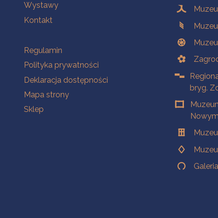
Wystawy
Muzeum
Kontakt
Muzeu
Muzeu
Na skróty
Regulamin
Zagrod
Polityka prywatności
Regiona
Deklaracja dostępności
bryg. Z
Mapa strony
Muzeum
Sklep
Nowym 
Muzeu
Muzeu
Galeri