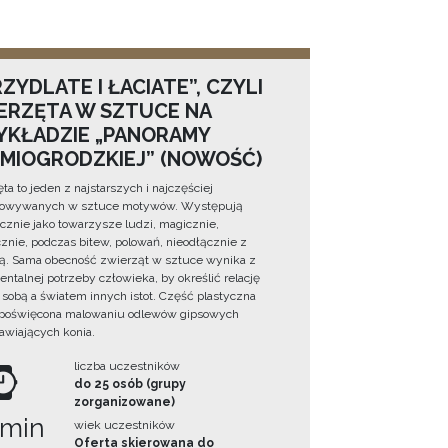
ZYDLATE I ŁACIATE”, CZYLI
ERZĘTA W SZTUCE NA
YKŁADZIE „PANORAMY
DMIOGRODZKIEJ” (NOWOŚĆ)
ta to jeden z najstarszych i najczęściej
towywanych w sztuce motywów. Występują
cznie jako towarzysze ludzi, magicznie,
znie, podczas bitew, polowań, nieodłącznie z
ą. Sama obecność zwierząt w sztuce wynika z
ntalnej potrzeby człowieka, by określić relację
sobą a światem innych istot. Część plastyczna
 poświęcona malowaniu odlewów gipsowych
awiających konia.
liczba uczestników
do 25 osób (grupy
zorganizowane)
 min
wiek uczestników
Oferta skierowana do