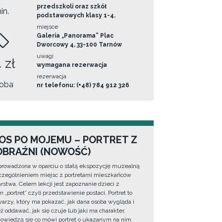
przedszkoli oraz szkół
in.
podstawowych klasy 1-4.
miejsce
Galeria „Panorama” Plac
Dworcowy 4, 33-100 Tarnów
uwagi
 zł
wymagana rezerwacja
rezerwacja
oba
nr telefonu: (+48) 784 912 326
OS PO MOJEMU – PORTRET Z
BRAŹNI (NOWOŚĆ)
prowadzona w oparciu o stałą ekspozycję muzealną
zególnieniem miejsc z portretami mieszkańców
rstwa. Celem lekcji jest zapoznanie dzieci z
 „portret” czyli przedstawienie postaci. Portret to
warzy, który ma pokazać, jak dana osoba wygląda i
ż oddawać, jak się czuje lub jaki ma charakter.
dowiedzą się co mówi portret o ukazanym na nim