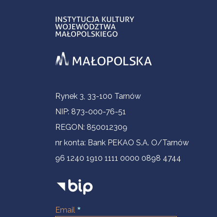
Informacje kontaktowe
Rynek 3, 33-100 Tarnów
NIP: 873-000-76-51
REGON: 850012309
nr konta: Bank PEKAO S.A. O/Tarnów
96 1240 1910 1111 0000 0898 4744
Email