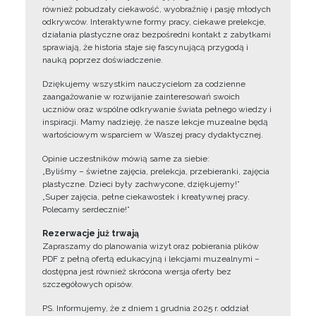
również pobudzały ciekawość, wyobraźnię i pasję młodych
odkrywców. Interaktywne formy pracy, ciekawe prelekcje,
działania plastyczne oraz bezpośredni kontakt z zabytkami
sprawiają, że historia staje się fascynującą przygodą i
nauką poprzez doświadczenie.
Dziękujemy wszystkim nauczycielom za codzienne
zaangażowanie w rozwijanie zainteresowań swoich
uczniów oraz wspólne odkrywanie świata pełnego wiedzy i
inspiracji. Mamy nadzieję, że nasze lekcje muzealne będą
wartościowym wsparciem w Waszej pracy dydaktycznej.
Opinie uczestników mówią same za siebie:
„Byliśmy – świetne zajęcia, prelekcja, przebieranki, zajęcia
plastyczne. Dzieci były zachwycone, dziękujemy!”
„Super zajęcia, pełne ciekawostek i kreatywnej pracy.
Polecamy serdecznie!”
Rezerwacje już trwają
Zapraszamy do planowania wizyt oraz pobierania plików
PDF z pełną ofertą edukacyjną i lekcjami muzealnymi –
dostępna jest również skrócona wersja oferty bez
szczegółowych opisów.
PS. Informujemy, że z dniem 1 grudnia 2025 r. oddział