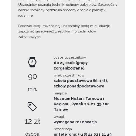
Uczestnicy poznają techniki ochrony zabytków. Szczególny
nacisk położony będzie na sposoby dbania o pamiątki
rodzinne.
Podczas lekcji muzealnej uczestnicy będą mieli okazję
zapoznać się również z replikami przedmiotów
zabytkowych.
liczba uczestników
do 25 osób (grupy
zorganizowane)
90
wiek uczestników
szkoła podstawowa (kl. 1-8),
szkoły ponadpodstawowe
min.
miejsce
Muzeum Historii Tarnowa i
Regionu, Rynek 20-21, 33-100
Tarnów
uwagi
12 zł
wymagana rezerwacja
rezerwacja
osoba
nr telefonu: (+48) 14 621 21 49