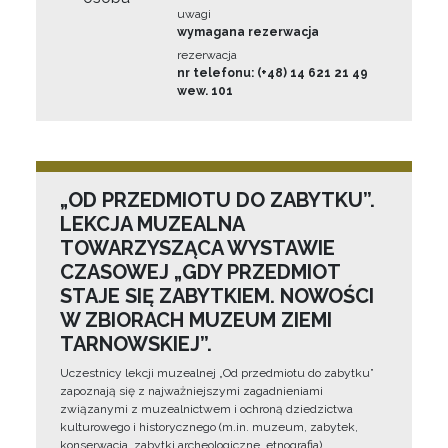
uwagi
wymagana rezerwacja
rezerwacja
nr telefonu: (+48) 14 621 21 49
wew. 101
„OD PRZEDMIOTU DO ZABYTKU”.
LEKCJA MUZEALNA
TOWARZYSZĄCA WYSTAWIE
CZASOWEJ „GDY PRZEDMIOT
STAJE SIĘ ZABYTKIEM. NOWOŚCI
W ZBIORACH MUZEUM ZIEMI
TARNOWSKIEJ”.
Uczestnicy lekcji muzealnej „Od przedmiotu do zabytku”
zapoznają się z najważniejszymi zagadnieniami
związanymi z muzealnictwem i ochroną dziedzictwa
kulturowego i historycznego (m.in. muzeum, zabytek,
konserwacja, zabytki archeologiczne, etnografia).