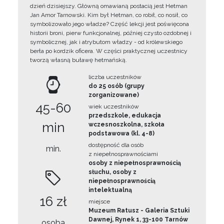
dzień dzisiejszy. Główną omawianą postacią jest Hetman
Jan Amor Tarnowski. Kim był Hetman, co robił, co nosił, co
symbolizowało jego władze? Część lekcji jest poświęcona
historii broni, pierw funkcjonalnej, później czysto ozdobnej i
symbolicznej, jak i atrybutom władzy - od królewskiego
berła po kordzik oficera. W części praktycznej uczestnicy
tworzą własną buławę hetmańską.
liczba uczestników
do 25 osób (grupy
zorganizowane)
45-60
wiek uczestników
przedszkole, edukacja
min
wczesnoszkolna, szkoła
podstawowa (kl. 4-8)
dostępność dla osób
min.
z niepełnosprawnościami
osoby z niepełnosprawnością
słuchu, osoby z
niepełnosprawnością
intelektualną
16 zł
miejsce
Muzeum Ratusz - Galeria Sztuki
Dawnej, Rynek 1, 33-100 Tarnów
osoba