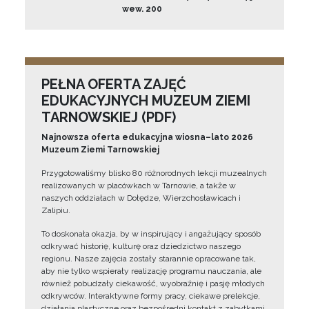
wew. 200
PEŁNA OFERTA ZAJĘĆ
EDUKACYJNYCH MUZEUM ZIEMI
TARNOWSKIEJ (PDF)
Najnowsza oferta edukacyjna wiosna–lato 2026
Muzeum Ziemi Tarnowskiej
Przygotowaliśmy blisko 80 różnorodnych lekcji muzealnych
realizowanych w placówkach w Tarnowie, a także w
naszych oddziałach w Dołędze, Wierzchosławicach i
Zalipiu.
To doskonała okazja, by w inspirujący i angażujący sposób
odkrywać historię, kulturę oraz dziedzictwo naszego
regionu. Nasze zajęcia zostały starannie opracowane tak,
aby nie tylko wspierały realizację programu nauczania, ale
również pobudzały ciekawość, wyobraźnię i pasję młodych
odkrywców. Interaktywne formy pracy, ciekawe prelekcje,
działania plastyczne oraz bezpośredni kontakt z zabytkami