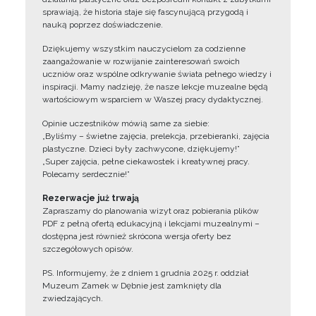
sprawiają, że historia staje się fascynującą przygodą i
nauką poprzez doświadczenie.
Dziękujemy wszystkim nauczycielom za codzienne
zaangażowanie w rozwijanie zainteresowań swoich
uczniów oraz wspólne odkrywanie świata pełnego wiedzy i
inspiracji. Mamy nadzieję, że nasze lekcje muzealne będą
wartościowym wsparciem w Waszej pracy dydaktycznej.
Opinie uczestników mówią same za siebie:
„Byliśmy – świetne zajęcia, prelekcja, przebieranki, zajęcia
plastyczne. Dzieci były zachwycone, dziękujemy!”
„Super zajęcia, pełne ciekawostek i kreatywnej pracy.
Polecamy serdecznie!”
Rezerwacje już trwają
Zapraszamy do planowania wizyt oraz pobierania plików
PDF z pełną ofertą edukacyjną i lekcjami muzealnymi –
dostępna jest również skrócona wersja oferty bez
szczegółowych opisów.
PS. Informujemy, że z dniem 1 grudnia 2025 r. oddział
Muzeum Zamek w Dębnie jest zamknięty dla
zwiedzających.