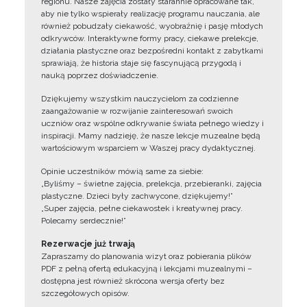
regionu. Nasze zajęcia zostały starannie opracowane tak,
aby nie tylko wspierały realizację programu nauczania, ale
również pobudzały ciekawość, wyobraźnię i pasję młodych
odkrywców. Interaktywne formy pracy, ciekawe prelekcje,
działania plastyczne oraz bezpośredni kontakt z zabytkami
sprawiają, że historia staje się fascynującą przygodą i
nauką poprzez doświadczenie.
Dziękujemy wszystkim nauczycielom za codzienne
zaangażowanie w rozwijanie zainteresowań swoich
uczniów oraz wspólne odkrywanie świata pełnego wiedzy i
inspiracji. Mamy nadzieję, że nasze lekcje muzealne będą
wartościowym wsparciem w Waszej pracy dydaktycznej.
Opinie uczestników mówią same za siebie:
„Byliśmy – świetne zajęcia, prelekcja, przebieranki, zajęcia
plastyczne. Dzieci były zachwycone, dziękujemy!”
„Super zajęcia, pełne ciekawostek i kreatywnej pracy.
Polecamy serdecznie!”
Rezerwacje już trwają
Zapraszamy do planowania wizyt oraz pobierania plików
PDF z pełną ofertą edukacyjną i lekcjami muzealnymi –
dostępna jest również skrócona wersja oferty bez
szczegółowych opisów.