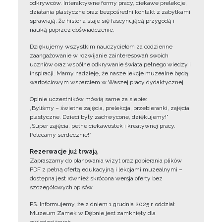
odkrywców. Interaktywne formy pracy, ciekawe prelekcje,
działania plastyczne oraz bezpośredni kontakt z zabytkami
sprawiają, że historia staje się fascynującą przygodą i
nauką poprzez doświadczenie.
Dziękujemy wszystkim nauczycielom za codzienne
zaangażowanie w rozwijanie zainteresowań swoich
uczniów oraz wspólne odkrywanie świata pełnego wiedzy i
inspiracji. Mamy nadzieję, że nasze lekcje muzealne będą
wartościowym wsparciem w Waszej pracy dydaktycznej.
Opinie uczestników mówią same za siebie:
„Byliśmy – świetne zajęcia, prelekcja, przebieranki, zajęcia
plastyczne. Dzieci były zachwycone, dziękujemy!”
„Super zajęcia, pełne ciekawostek i kreatywnej pracy.
Polecamy serdecznie!”
Rezerwacje już trwają
Zapraszamy do planowania wizyt oraz pobierania plików
PDF z pełną ofertą edukacyjną i lekcjami muzealnymi –
dostępna jest również skrócona wersja oferty bez
szczegółowych opisów.
PS. Informujemy, że z dniem 1 grudnia 2025 r. oddział
Muzeum Zamek w Dębnie jest zamknięty dla