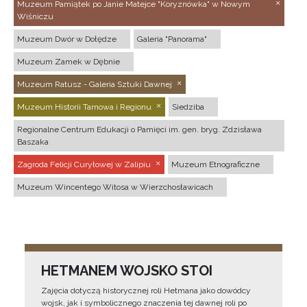
Muzeum Pamiątek po Janie Matejce "Koryznówka" w Nowym
Wiśniczu
Muzeum Dwór w Dołędze
Galeria "Panorama"
Muzeum Zamek w Dębnie
Muzeum Ratusz - Galeria Sztuki Dawnej
Muzeum Historii Tarnowa i Regionu
Siedziba
Regionalne Centrum Edukacji o Pamięci im. gen. bryg. Zdzisława
Baszaka
Zagroda Felicji Curyłowej w Zalipiu
Muzeum Etnograficzne
Muzeum Wincentego Witosa w Wierzchosławicach
HETMANEM WOJSKO STOI
Zajęcia dotyczą historycznej roli Hetmana jako dowódcy
wojsk, jak i symbolicznego znaczenia tej dawnej roli po