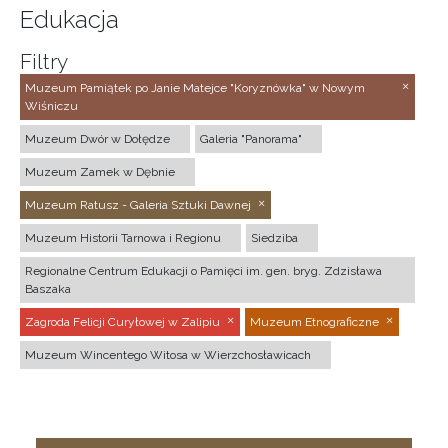
Edukacja
Filtry
Muzeum Pamiątek po Janie Matejce "Koryznówka" w Nowym
Wiśniczu
Muzeum Dwór w Dołędze
Galeria "Panorama"
Muzeum Zamek w Dębnie
Muzeum Ratusz - Galeria Sztuki Dawnej
Muzeum Historii Tarnowa i Regionu
Siedziba
Regionalne Centrum Edukacji o Pamięci im. gen. bryg. Zdzisława
Baszaka
Zagroda Felicji Curyłowej w Zalipiu
Muzeum Etnograficzne
Muzeum Wincentego Witosa w Wierzchosławicach