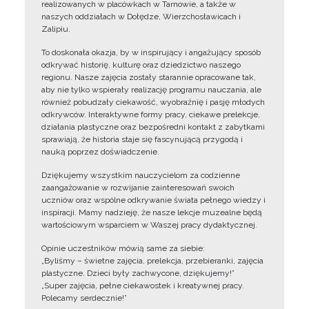
realizowanych w placówkach w Tarnowie, a także w
naszych oddziałach w Dołędze, Wierzchosławicach i
Zalipiu.
To doskonała okazja, by w inspirujący i angażujący sposób
odkrywać historię, kulturę oraz dziedzictwo naszego
regionu. Nasze zajęcia zostały starannie opracowane tak,
aby nie tylko wspierały realizację programu nauczania, ale
również pobudzały ciekawość, wyobraźnię i pasję młodych
odkrywców. Interaktywne formy pracy, ciekawe prelekcje,
działania plastyczne oraz bezpośredni kontakt z zabytkami
sprawiają, że historia staje się fascynującą przygodą i
nauką poprzez doświadczenie.
Dziękujemy wszystkim nauczycielom za codzienne
zaangażowanie w rozwijanie zainteresowań swoich
uczniów oraz wspólne odkrywanie świata pełnego wiedzy i
inspiracji. Mamy nadzieję, że nasze lekcje muzealne będą
wartościowym wsparciem w Waszej pracy dydaktycznej.
Opinie uczestników mówią same za siebie:
„Byliśmy – świetne zajęcia, prelekcja, przebieranki, zajęcia
plastyczne. Dzieci były zachwycone, dziękujemy!”
„Super zajęcia, pełne ciekawostek i kreatywnej pracy.
Polecamy serdecznie!”