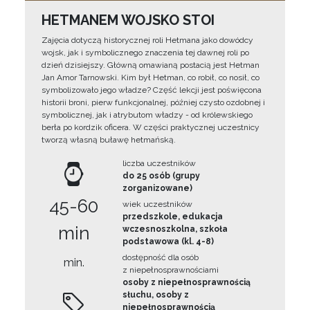
HETMANEM WOJSKO STOI
Zajęcia dotyczą historycznej roli Hetmana jako dowódcy
wojsk, jak i symbolicznego znaczenia tej dawnej roli po
dzień dzisiejszy. Główną omawianą postacią jest Hetman
Jan Amor Tarnowski. Kim był Hetman, co robił, co nosił, co
symbolizowało jego władze? Część lekcji jest poświęcona
historii broni, pierw funkcjonalnej, później czysto ozdobnej i
symbolicznej, jak i atrybutom władzy - od królewskiego
berła po kordzik oficera. W części praktycznej uczestnicy
tworzą własną buławę hetmańską.
liczba uczestników
do 25 osób (grupy
zorganizowane)
45-60
wiek uczestników
przedszkole, edukacja
min
wczesnoszkolna, szkoła
podstawowa (kl. 4-8)
dostępność dla osób
min.
z niepełnosprawnościami
osoby z niepełnosprawnością
słuchu, osoby z
niepełnosprawnością