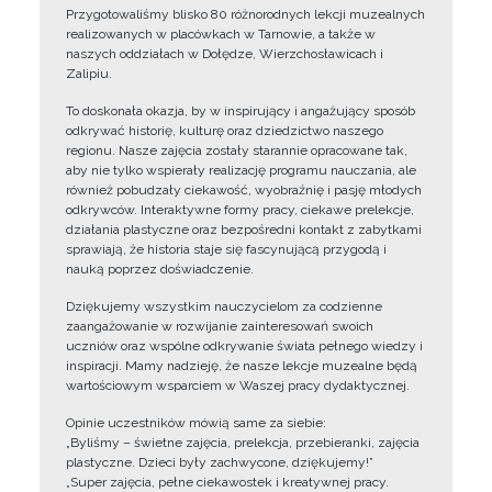
Przygotowaliśmy blisko 80 różnorodnych lekcji muzealnych
realizowanych w placówkach w Tarnowie, a także w
naszych oddziałach w Dołędze, Wierzchosławicach i
Zalipiu.
To doskonała okazja, by w inspirujący i angażujący sposób
odkrywać historię, kulturę oraz dziedzictwo naszego
regionu. Nasze zajęcia zostały starannie opracowane tak,
aby nie tylko wspierały realizację programu nauczania, ale
również pobudzały ciekawość, wyobraźnię i pasję młodych
odkrywców. Interaktywne formy pracy, ciekawe prelekcje,
działania plastyczne oraz bezpośredni kontakt z zabytkami
sprawiają, że historia staje się fascynującą przygodą i
nauką poprzez doświadczenie.
Dziękujemy wszystkim nauczycielom za codzienne
zaangażowanie w rozwijanie zainteresowań swoich
uczniów oraz wspólne odkrywanie świata pełnego wiedzy i
inspiracji. Mamy nadzieję, że nasze lekcje muzealne będą
wartościowym wsparciem w Waszej pracy dydaktycznej.
Opinie uczestników mówią same za siebie:
„Byliśmy – świetne zajęcia, prelekcja, przebieranki, zajęcia
plastyczne. Dzieci były zachwycone, dziękujemy!”
„Super zajęcia, pełne ciekawostek i kreatywnej pracy.