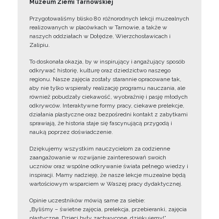
Muzeum Ziemi Tarnowskiej
Przygotowaliśmy blisko 80 różnorodnych lekcji muzealnych
realizowanych w placówkach w Tarnowie, a także w
naszych oddziałach w Dołędze, Wierzchosławicach i
Zalipiu.
To doskonała okazja, by w inspirujący i angażujący sposób
odkrywać historię, kulturę oraz dziedzictwo naszego
regionu. Nasze zajęcia zostały starannie opracowane tak,
aby nie tylko wspierały realizację programu nauczania, ale
również pobudzały ciekawość, wyobraźnię i pasję młodych
odkrywców. Interaktywne formy pracy, ciekawe prelekcje,
działania plastyczne oraz bezpośredni kontakt z zabytkami
sprawiają, że historia staje się fascynującą przygodą i
nauką poprzez doświadczenie.
Dziękujemy wszystkim nauczycielom za codzienne
zaangażowanie w rozwijanie zainteresowań swoich
uczniów oraz wspólne odkrywanie świata pełnego wiedzy i
inspiracji. Mamy nadzieję, że nasze lekcje muzealne będą
wartościowym wsparciem w Waszej pracy dydaktycznej.
Opinie uczestników mówią same za siebie:
„Byliśmy – świetne zajęcia, prelekcja, przebieranki, zajęcia
plastyczne. Dzieci były zachwycone, dziękujemy!”