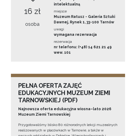
intelektualną
16 zł
miejsce
Muzeum Ratusz - Galeria Sztuki
Dawnej, Rynek 1, 33-100 Tarnów
osoba
uwagi
wymagana rezerwacja
rezerwacja
nr telefonu: (+48) 14 621 21 49
wew. 101
PEŁNA OFERTA ZAJĘĆ
EDUKACYJNYCH MUZEUM ZIEMI
TARNOWSKIEJ (PDF)
Najnowsza oferta edukacyjna wiosna–lato 2026
Muzeum Ziemi Tarnowskiej
Przygotowaliśmy blisko 80 różnorodnych lekcji muzealnych
realizowanych w placówkach w Tarnowie, a także w
naszych oddziałach w Dołędze, Wierzchosławicach i