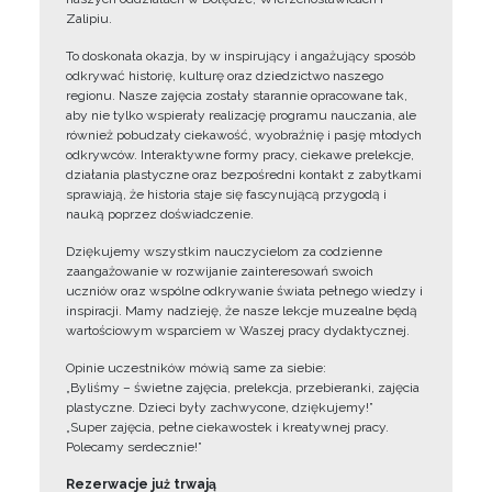
Zalipiu.
To doskonała okazja, by w inspirujący i angażujący sposób
odkrywać historię, kulturę oraz dziedzictwo naszego
regionu. Nasze zajęcia zostały starannie opracowane tak,
aby nie tylko wspierały realizację programu nauczania, ale
również pobudzały ciekawość, wyobraźnię i pasję młodych
odkrywców. Interaktywne formy pracy, ciekawe prelekcje,
działania plastyczne oraz bezpośredni kontakt z zabytkami
sprawiają, że historia staje się fascynującą przygodą i
nauką poprzez doświadczenie.
Dziękujemy wszystkim nauczycielom za codzienne
zaangażowanie w rozwijanie zainteresowań swoich
uczniów oraz wspólne odkrywanie świata pełnego wiedzy i
inspiracji. Mamy nadzieję, że nasze lekcje muzealne będą
wartościowym wsparciem w Waszej pracy dydaktycznej.
Opinie uczestników mówią same za siebie:
„Byliśmy – świetne zajęcia, prelekcja, przebieranki, zajęcia
plastyczne. Dzieci były zachwycone, dziękujemy!”
„Super zajęcia, pełne ciekawostek i kreatywnej pracy.
Polecamy serdecznie!”
Rezerwacje już trwają