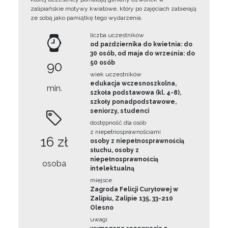
zalipiańskie motywy kwiatowe, który po zajęciach zabierają
ze sobą jako pamiątkę tego wydarzenia.
liczba uczestników
od października do kwietnia: do
30 osób, od maja do września: do
90
50 osób
wiek uczestników
edukacja wczesnoszkolna,
min.
szkoła podstawowa (kl. 4-8),
szkoły ponadpodstawowe,
seniorzy, studenci
dostępność dla osób
z niepełnosprawnościami
16 zł
osoby z niepełnosprawnością
słuchu, osoby z
niepełnosprawnością
osoba
intelektualną
miejsce
Zagroda Felicji Curyłowej w
Zalipiu, Zalipie 135, 33-210
Olesno
uwagi