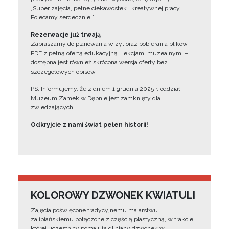
„Super zajęcia, pełne ciekawostek i kreatywnej pracy.
Polecamy serdecznie!”
Rezerwacje już trwają
Zapraszamy do planowania wizyt oraz pobierania plików
PDF z pełną ofertą edukacyjną i lekcjami muzealnymi –
dostępna jest również skrócona wersja oferty bez
szczegółowych opisów.
PS. Informujemy, że z dniem 1 grudnia 2025 r. oddział
Muzeum Zamek w Dębnie jest zamknięty dla
zwiedzających.
Odkryjcie z nami świat pełen historii!
KOLOROWY DZWONEK KWIATULI
Zajęcia poświęcone tradycyjnemu malarstwu
zalipiańskiemu połączone z częścią plastyczną, w trakcie
której uczestnicy pomalują gliniany dzwonek w