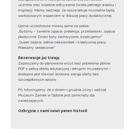
uczniów oraz wspólne odkrywanie świata pełnego wiedzy i
inspiracji. Mamy nadzieję, że nasze lekcje muzealne będą
wartościowym wsparciem w Waszej pracy dydaktycznej.
Opinie uczestników mówią same za siebie:
„Byliśmy – świetne zajęcia, prelekcja, przebieranki, zajęcia
plastyczne. Dzieci były zachwycone, dziękujemy!”
„Super zajęcia, pełne ciekawostek i kreatywnej pracy.
Polecamy serdecznie!”
Rezerwacje już trwają
Zapraszamy do planowania wizyt oraz pobierania plików
PDF z pełną ofertą edukacyjną i lekcjami muzealnymi –
dostępna jest również skrócona wersja oferty bez
szczegółowych opisów.
PS. Informujemy, że z dniem 1 grudnia 2025 r. oddział
Muzeum Zamek w Dębnie jest zamknięty dla
zwiedzających.
Odkryjcie z nami świat pełen historii!