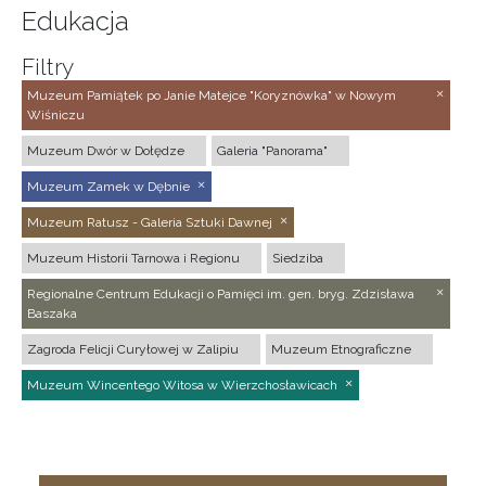
Edukacja
Filtry
Muzeum Pamiątek po Janie Matejce "Koryznówka" w Nowym
Wiśniczu
Muzeum Dwór w Dołędze
Galeria "Panorama"
Muzeum Zamek w Dębnie
Muzeum Ratusz - Galeria Sztuki Dawnej
Muzeum Historii Tarnowa i Regionu
Siedziba
Regionalne Centrum Edukacji o Pamięci im. gen. bryg. Zdzisława
Baszaka
Zagroda Felicji Curyłowej w Zalipiu
Muzeum Etnograficzne
Muzeum Wincentego Witosa w Wierzchosławicach