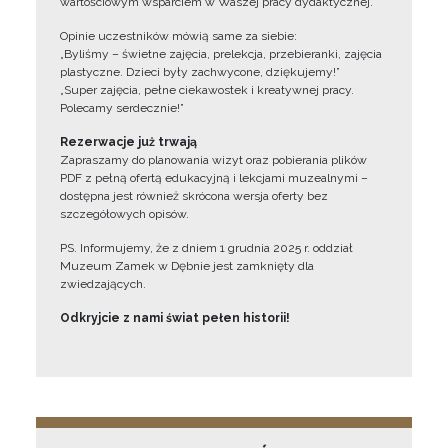
wartościowym wsparciem w Waszej pracy dydaktycznej.
Opinie uczestników mówią same za siebie:
„Byliśmy – świetne zajęcia, prelekcja, przebieranki, zajęcia
plastyczne. Dzieci były zachwycone, dziękujemy!”
„Super zajęcia, pełne ciekawostek i kreatywnej pracy.
Polecamy serdecznie!”
Rezerwacje już trwają
Zapraszamy do planowania wizyt oraz pobierania plików
PDF z pełną ofertą edukacyjną i lekcjami muzealnymi –
dostępna jest również skrócona wersja oferty bez
szczegółowych opisów.
PS. Informujemy, że z dniem 1 grudnia 2025 r. oddział
Muzeum Zamek w Dębnie jest zamknięty dla
zwiedzających.
Odkryjcie z nami świat pełen historii!