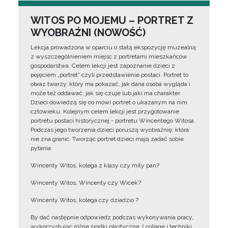
WITOS PO MOJEMU – PORTRET Z
WYOBRAŹNI (NOWOŚĆ)
Lekcja prowadzona w oparciu o stałą ekspozycję muzealną
z wyszczególnieniem miejsc z portretami mieszkańców
gospodarstwa. Celem lekcji jest zapoznanie dzieci z
pojęciem „portret” czyli przedstawienie postaci. Portret to
obraz twarzy, który ma pokazać, jak dana osoba wygląda i
może też oddawać, jak się czuje lub jaki ma charakter.
Dzieci dowiedzą się co mówi portret o ukazanym na nim
człowieku. Kolejnym celem lekcji jest przygotowanie
portretu postaci historycznej - portretu Wincentego Witosa.
Podczas jego tworzenia dzieci poruszą wyobraźnię, która
nie zna granic. Tworząc portret dzieci mają zadać sobie
pytania:
Wincenty Witos, kolega z klasy czy miły pan?
Wincenty Witos, Wincenty czy Wicek?
Wincenty Witos, kolega czy dziadzio ?
By dać następnie odpowiedz podczas wykonywania pracy,
wykorzystując różne środki plastyczne, ( collage i techniki