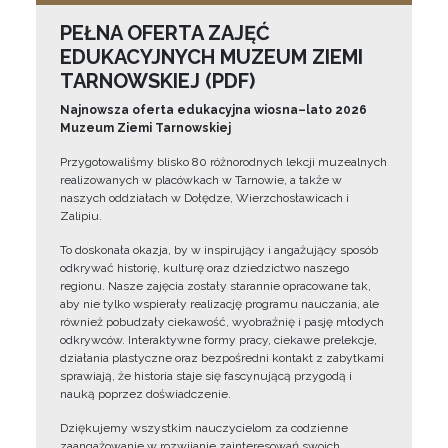
PEŁNA OFERTA ZAJĘĆ
EDUKACYJNYCH MUZEUM ZIEMI
TARNOWSKIEJ (PDF)
Najnowsza oferta edukacyjna wiosna–lato 2026
Muzeum Ziemi Tarnowskiej
Przygotowaliśmy blisko 80 różnorodnych lekcji muzealnych
realizowanych w placówkach w Tarnowie, a także w
naszych oddziałach w Dołędze, Wierzchosławicach i
Zalipiu.
To doskonała okazja, by w inspirujący i angażujący sposób
odkrywać historię, kulturę oraz dziedzictwo naszego
regionu. Nasze zajęcia zostały starannie opracowane tak,
aby nie tylko wspierały realizację programu nauczania, ale
również pobudzały ciekawość, wyobraźnię i pasję młodych
odkrywców. Interaktywne formy pracy, ciekawe prelekcje,
działania plastyczne oraz bezpośredni kontakt z zabytkami
sprawiają, że historia staje się fascynującą przygodą i
nauką poprzez doświadczenie.
Dziękujemy wszystkim nauczycielom za codzienne
zaangażowanie w rozwijanie zainteresowań swoich