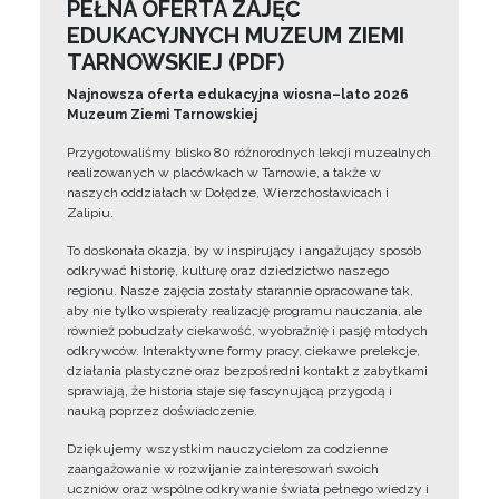
PEŁNA OFERTA ZAJĘĆ
EDUKACYJNYCH MUZEUM ZIEMI
TARNOWSKIEJ (PDF)
Najnowsza oferta edukacyjna wiosna–lato 2026
Muzeum Ziemi Tarnowskiej
Przygotowaliśmy blisko 80 różnorodnych lekcji muzealnych
realizowanych w placówkach w Tarnowie, a także w
naszych oddziałach w Dołędze, Wierzchosławicach i
Zalipiu.
To doskonała okazja, by w inspirujący i angażujący sposób
odkrywać historię, kulturę oraz dziedzictwo naszego
regionu. Nasze zajęcia zostały starannie opracowane tak,
aby nie tylko wspierały realizację programu nauczania, ale
również pobudzały ciekawość, wyobraźnię i pasję młodych
odkrywców. Interaktywne formy pracy, ciekawe prelekcje,
działania plastyczne oraz bezpośredni kontakt z zabytkami
sprawiają, że historia staje się fascynującą przygodą i
nauką poprzez doświadczenie.
Dziękujemy wszystkim nauczycielom za codzienne
zaangażowanie w rozwijanie zainteresowań swoich
uczniów oraz wspólne odkrywanie świata pełnego wiedzy i