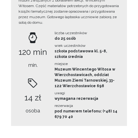
historii związanych z bohaterem lekcji, Wincentym
Witosem. Część materiałów potrzebnych do przygotowania
książki tematycznej zostanie opracowana i przygotowana
przez muzeum. Gotowego lapbooka uczniowie zabiorą ze
sobą do domu.
liczba uczestników
do 25 osób
wiek uczestników
120 min
szkoła podstawowa kl. 5-8,
szkoła średnia
miejsce
min.
Muzeum Wincentego Witosa w
Wierzchosławicach, oddział
Muzeum Ziemi Tarnowskiej, 33-
122 Wierzchosławice 698
uwagi
14 zł
wymagana rezerwacja
rezerwacja
osoba
pod numerem telefonu: (+48) 14
679 70 40