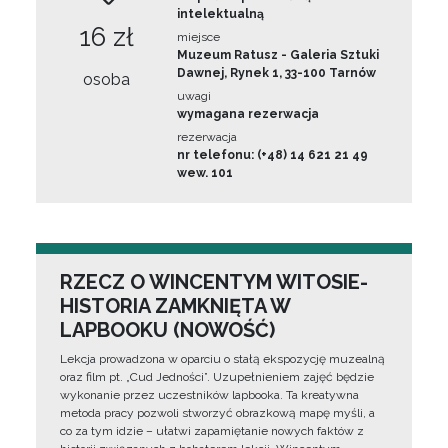
intelektualną
16 zł
miejsce
Muzeum Ratusz - Galeria Sztuki
Dawnej, Rynek 1, 33-100 Tarnów
osoba
uwagi
wymagana rezerwacja
rezerwacja
nr telefonu: (+48) 14 621 21 49
wew. 101
RZECZ O WINCENTYM WITOSIE-
HISTORIA ZAMKNIĘTA W
LAPBOOKU (NOWOŚĆ)
Lekcja prowadzona w oparciu o stałą ekspozycję muzealną
oraz film pt. „Cud Jedności”. Uzupełnieniem zajęć będzie
wykonanie przez uczestników lapbooka. Ta kreatywna
metoda pracy pozwoli stworzyć obrazkową mapę myśli, a
co za tym idzie – ułatwi zapamiętanie nowych faktów z