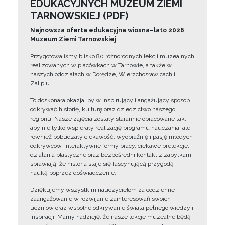
EDUKACYJNYCH MUZEUM ZIEMI
TARNOWSKIEJ (PDF)
Najnowsza oferta edukacyjna wiosna–lato 2026
Muzeum Ziemi Tarnowskiej
Przygotowaliśmy blisko 80 różnorodnych lekcji muzealnych
realizowanych w placówkach w Tarnowie, a także w
naszych oddziałach w Dołędze, Wierzchosławicach i
Zalipiu.
To doskonała okazja, by w inspirujący i angażujący sposób
odkrywać historię, kulturę oraz dziedzictwo naszego
regionu. Nasze zajęcia zostały starannie opracowane tak,
aby nie tylko wspierały realizację programu nauczania, ale
również pobudzały ciekawość, wyobraźnię i pasję młodych
odkrywców. Interaktywne formy pracy, ciekawe prelekcje,
działania plastyczne oraz bezpośredni kontakt z zabytkami
sprawiają, że historia staje się fascynującą przygodą i
nauką poprzez doświadczenie.
Dziękujemy wszystkim nauczycielom za codzienne
zaangażowanie w rozwijanie zainteresowań swoich
uczniów oraz wspólne odkrywanie świata pełnego wiedzy i
inspiracji. Mamy nadzieję, że nasze lekcje muzealne będą