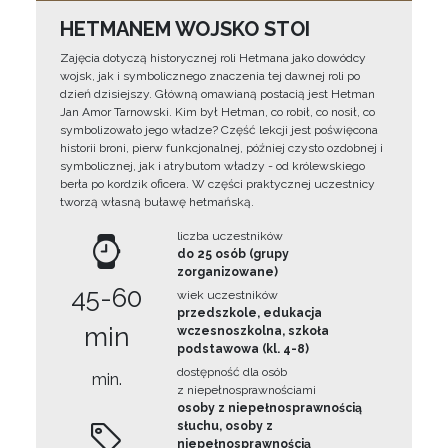
HETMANEM WOJSKO STOI
Zajęcia dotyczą historycznej roli Hetmana jako dowódcy
wojsk, jak i symbolicznego znaczenia tej dawnej roli po
dzień dzisiejszy. Główną omawianą postacią jest Hetman
Jan Amor Tarnowski. Kim był Hetman, co robił, co nosił, co
symbolizowało jego władze? Część lekcji jest poświęcona
historii broni, pierw funkcjonalnej, później czysto ozdobnej i
symbolicznej, jak i atrybutom władzy - od królewskiego
berła po kordzik oficera. W części praktycznej uczestnicy
tworzą własną buławę hetmańską.
liczba uczestników
do 25 osób (grupy
zorganizowane)
45-60
wiek uczestników
przedszkole, edukacja
min
wczesnoszkolna, szkoła
podstawowa (kl. 4-8)
dostępność dla osób
min.
z niepełnosprawnościami
osoby z niepełnosprawnością
słuchu, osoby z
niepełnosprawnością