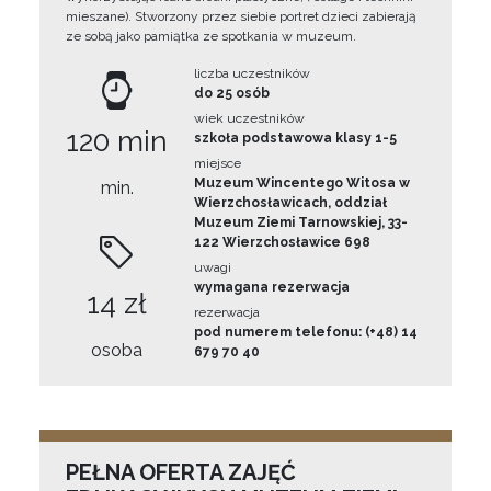
mieszane). Stworzony przez siebie portret dzieci zabierają
ze sobą jako pamiątka ze spotkania w muzeum.
liczba uczestników
do 25 osób
wiek uczestników
120 min
szkoła podstawowa klasy 1-5
miejsce
Muzeum Wincentego Witosa w
min.
Wierzchosławicach, oddział
Muzeum Ziemi Tarnowskiej, 33-
122 Wierzchosławice 698
uwagi
wymagana rezerwacja
14 zł
rezerwacja
pod numerem telefonu: (+48) 14
osoba
679 70 40
PEŁNA OFERTA ZAJĘĆ