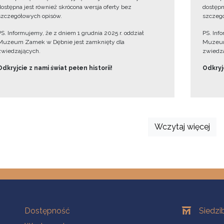
dostępna jest również skrócona wersja oferty bez
dostępn
szczegółowych opisów.
szczegó
PS. Informujemy, że z dniem 1 grudnia 2025 r. oddział
PS. Inf
Muzeum Zamek w Dębnie jest zamknięty dla
Muzeum
zwiedzających.
zwiedza
Odkryjcie z nami świat pełen historii!
Odkryjc
Wczytaj więcej
Na skróty
Oddziały
Dostępność
Siedzi