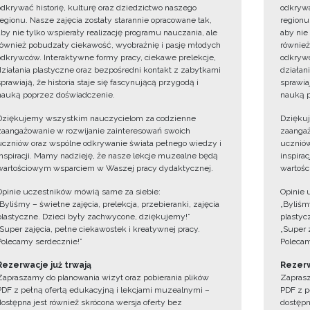
odkrywać historię, kulturę oraz dziedzictwo naszego
odkrywa
regionu. Nasze zajęcia zostały starannie opracowane tak,
regionu
aby nie tylko wspierały realizację programu nauczania, ale
aby nie
również pobudzały ciekawość, wyobraźnię i pasję młodych
również
odkrywców. Interaktywne formy pracy, ciekawe prelekcje,
odkrywc
działania plastyczne oraz bezpośredni kontakt z zabytkami
działan
sprawiają, że historia staje się fascynującą przygodą i
sprawiaj
nauką poprzez doświadczenie.
nauką p
Dziękujemy wszystkim nauczycielom za codzienne
Dzięku
zaangażowanie w rozwijanie zainteresowań swoich
zaangaż
uczniów oraz wspólne odkrywanie świata pełnego wiedzy i
uczniów
inspiracji. Mamy nadzieję, że nasze lekcje muzealne będą
inspira
wartościowym wsparciem w Waszej pracy dydaktycznej.
wartośc
Opinie uczestników mówią same za siebie:
Opinie 
„Byliśmy – świetne zajęcia, prelekcja, przebieranki, zajęcia
„Byliśmy
plastyczne. Dzieci były zachwycone, dziękujemy!”
plastyc
„Super zajęcia, pełne ciekawostek i kreatywnej pracy.
„Super 
Polecamy serdecznie!”
Polecam
Rezerwacje już trwają
Rezerw
Zapraszamy do planowania wizyt oraz pobierania plików
Zaprasz
PDF z pełną ofertą edukacyjną i lekcjami muzealnymi –
PDF z p
dostępna jest również skrócona wersja oferty bez
dostępn