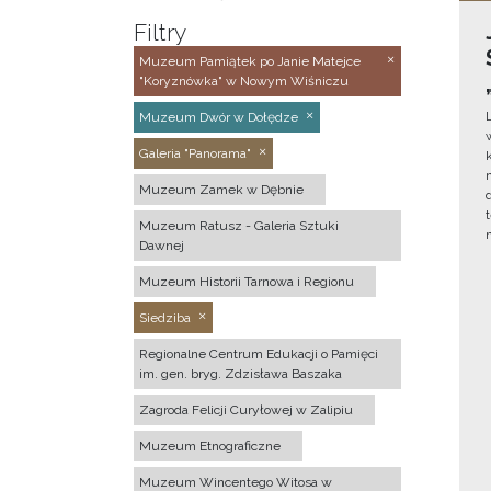
Filtry
Muzeum Pamiątek po Janie Matejce
"Koryznówka" w Nowym Wiśniczu
Muzeum Dwór w Dołędze
Galeria "Panorama"
Muzeum Zamek w Dębnie
Muzeum Ratusz - Galeria Sztuki
Dawnej
Muzeum Historii Tarnowa i Regionu
Siedziba
Regionalne Centrum Edukacji o Pamięci
im. gen. bryg. Zdzisława Baszaka
Zagroda Felicji Curyłowej w Zalipiu
Muzeum Etnograficzne
Muzeum Wincentego Witosa w