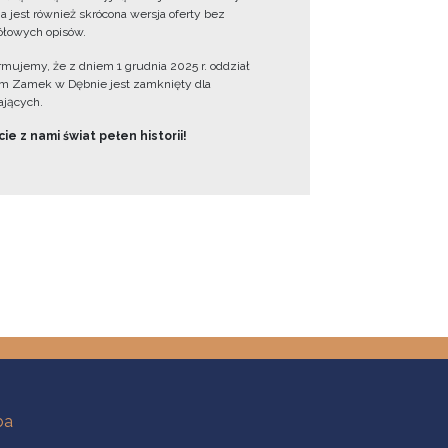
a jest również skrócona wersja oferty bez
łowych opisów.
ormujemy, że z dniem 1 grudnia 2025 r. oddział
 Zamek w Dębnie jest zamknięty dla
jących.
ie z nami świat pełen historii!
ba