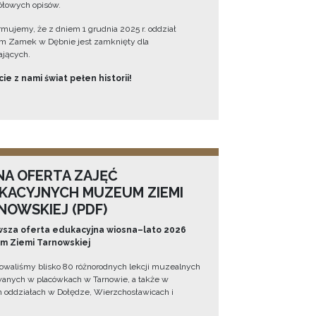
łowych opisów.
ormujemy, że z dniem 1 grudnia 2025 r. oddział
 Zamek w Dębnie jest zamknięty dla
jących.
ie z nami świat pełen historii!
NA OFERTA ZAJĘĆ
KACYJNYCH MUZEUM ZIEMI
NOWSKIEJ (PDF)
sza oferta edukacyjna wiosna–lato 2026
 Ziemi Tarnowskiej
owaliśmy blisko 80 różnorodnych lekcji muzealnych
wanych w placówkach w Tarnowie, a także w
 oddziałach w Dołędze, Wierzchosławicach i