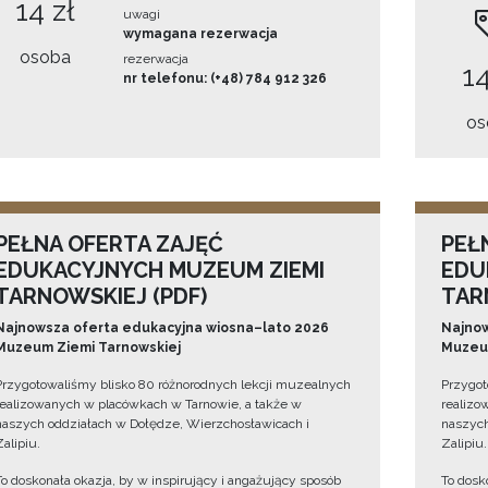
14 zł
uwagi
wymagana rezerwacja
osoba
rezerwacja
14
nr telefonu: (+48) 784 912 326
os
PEŁNA OFERTA ZAJĘĆ
PEŁ
EDUKACYJNYCH MUZEUM ZIEMI
EDU
TARNOWSKIEJ (PDF)
TAR
Najnowsza oferta edukacyjna wiosna–lato 2026
Najnow
Muzeum Ziemi Tarnowskiej
Muzeum
Przygotowaliśmy blisko 80 różnorodnych lekcji muzealnych
Przygot
realizowanych w placówkach w Tarnowie, a także w
realizo
naszych oddziałach w Dołędze, Wierzchosławicach i
naszych
Zalipiu.
Zalipiu.
To doskonała okazja, by w inspirujący i angażujący sposób
To dosk