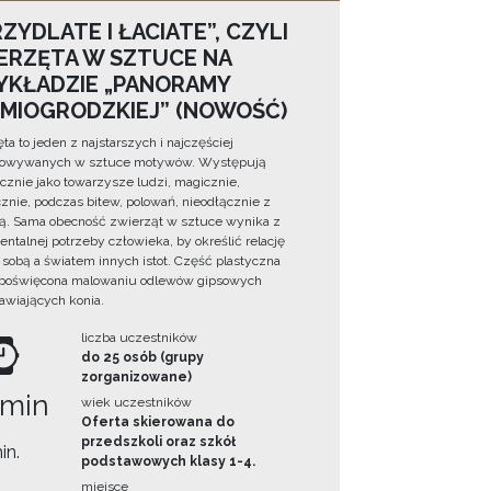
ZYDLATE I ŁACIATE”, CZYLI
ERZĘTA W SZTUCE NA
YKŁADZIE „PANORAMY
DMIOGRODZKIEJ” (NOWOŚĆ)
ta to jeden z najstarszych i najczęściej
towywanych w sztuce motywów. Występują
cznie jako towarzysze ludzi, magicznie,
znie, podczas bitew, polowań, nieodłącznie z
ą. Sama obecność zwierząt w sztuce wynika z
ntalnej potrzeby człowieka, by określić relację
sobą a światem innych istot. Część plastyczna
 poświęcona malowaniu odlewów gipsowych
awiających konia.
liczba uczestników
do 25 osób (grupy
zorganizowane)
 min
wiek uczestników
Oferta skierowana do
przedszkoli oraz szkół
in.
podstawowych klasy 1-4.
miejsce