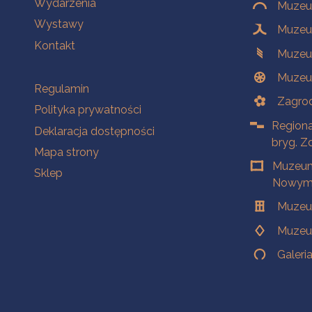
Wydarzenia
Muzeum
Wystawy
Muzeum
Kontakt
Muzeu
Muzeu
Na skróty
Regulamin
Zagrod
Polityka prywatności
Regiona
Deklaracja dostępności
bryg. Z
Mapa strony
Muzeum
Sklep
Nowym 
Muzeu
Muzeu
Galeri