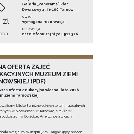
Galeria „Panorama” Plac
Dworcowy 4, 33-100 Tarnów
uwagi
 zł
wymagana rezerwacja
rezerwacja
oba
nr telefonu: (+48) 784 912 326
NA OFERTA ZAJĘĆ
KACYJNYCH MUZEUM ZIEMI
NOWSKIEJ (PDF)
sza oferta edukacyjna wiosna–lato 2026
 Ziemi Tarnowskiej
owaliśmy blisko 80 różnorodnych lekcji muzealnych
wanych w placówkach w Tarnowie, a także w
 oddziałach w Dołędze, Wierzchosławicach i
onała okazja, by w inspirujący i angażujący sposób