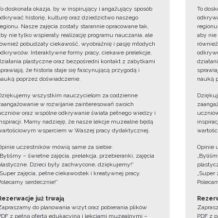
To doskonała okazja, by w inspirujący i angażujący sposób
To dosk
odkrywać historię, kulturę oraz dziedzictwo naszego
odkrywa
regionu. Nasze zajęcia zostały starannie opracowane tak,
regionu
aby nie tylko wspierały realizację programu nauczania, ale
aby nie
również pobudzały ciekawość, wyobraźnię i pasję młodych
również
odkrywców. Interaktywne formy pracy, ciekawe prelekcje,
odkrywc
działania plastyczne oraz bezpośredni kontakt z zabytkami
działan
sprawiają, że historia staje się fascynującą przygodą i
sprawiaj
nauką poprzez doświadczenie.
nauką p
Dziękujemy wszystkim nauczycielom za codzienne
Dzięku
zaangażowanie w rozwijanie zainteresowań swoich
zaangaż
uczniów oraz wspólne odkrywanie świata pełnego wiedzy i
uczniów
inspiracji. Mamy nadzieję, że nasze lekcje muzealne będą
inspira
wartościowym wsparciem w Waszej pracy dydaktycznej.
wartośc
Opinie uczestników mówią same za siebie:
Opinie 
„Byliśmy – świetne zajęcia, prelekcja, przebieranki, zajęcia
„Byliśmy
plastyczne. Dzieci były zachwycone, dziękujemy!”
plastyc
„Super zajęcia, pełne ciekawostek i kreatywnej pracy.
„Super 
Polecamy serdecznie!”
Polecam
Rezerwacje już trwają
Rezerw
Zapraszamy do planowania wizyt oraz pobierania plików
Zaprasz
PDF z pełną ofertą edukacyjną i lekcjami muzealnymi –
PDF z p