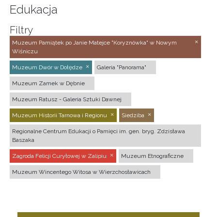
Edukacja
Filtry
Muzeum Pamiątek po Janie Matejce "Koryznówka" w Nowym
Wiśniczu
Muzeum Dwór w Dołędze
Galeria "Panorama"
Muzeum Zamek w Dębnie
Muzeum Ratusz - Galeria Sztuki Dawnej
Muzeum Historii Tarnowa i Regionu
Siedziba
Regionalne Centrum Edukacji o Pamięci im. gen. bryg. Zdzisława
Baszaka
Zagroda Felicji Curyłowej w Zalipiu
Muzeum Etnograficzne
Muzeum Wincentego Witosa w Wierzchosławicach