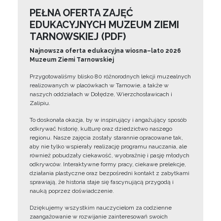
PEŁNA OFERTA ZAJĘĆ
EDUKACYJNYCH MUZEUM ZIEMI
TARNOWSKIEJ (PDF)
Najnowsza oferta edukacyjna wiosna–lato 2026
Muzeum Ziemi Tarnowskiej
Przygotowaliśmy blisko 80 różnorodnych lekcji muzealnych
realizowanych w placówkach w Tarnowie, a także w
naszych oddziałach w Dołędze, Wierzchosławicach i
Zalipiu.
To doskonała okazja, by w inspirujący i angażujący sposób
odkrywać historię, kulturę oraz dziedzictwo naszego
regionu. Nasze zajęcia zostały starannie opracowane tak,
aby nie tylko wspierały realizację programu nauczania, ale
również pobudzały ciekawość, wyobraźnię i pasję młodych
odkrywców. Interaktywne formy pracy, ciekawe prelekcje,
działania plastyczne oraz bezpośredni kontakt z zabytkami
sprawiają, że historia staje się fascynującą przygodą i
nauką poprzez doświadczenie.
Dziękujemy wszystkim nauczycielom za codzienne
zaangażowanie w rozwijanie zainteresowań swoich