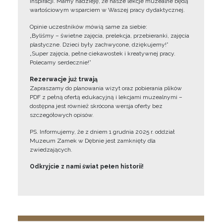
inspiracji. Mamy nadzieję, że nasze lekcje muzealne będą
wartościowym wsparciem w Waszej pracy dydaktycznej.
Opinie uczestników mówią same za siebie:
„Byliśmy – świetne zajęcia, prelekcja, przebieranki, zajęcia
plastyczne. Dzieci były zachwycone, dziękujemy!”
„Super zajęcia, pełne ciekawostek i kreatywnej pracy.
Polecamy serdecznie!”
Rezerwacje już trwają
Zapraszamy do planowania wizyt oraz pobierania plików
PDF z pełną ofertą edukacyjną i lekcjami muzealnymi –
dostępna jest również skrócona wersja oferty bez
szczegółowych opisów.
PS. Informujemy, że z dniem 1 grudnia 2025 r. oddział
Muzeum Zamek w Dębnie jest zamknięty dla
zwiedzających.
Odkryjcie z nami świat pełen historii!