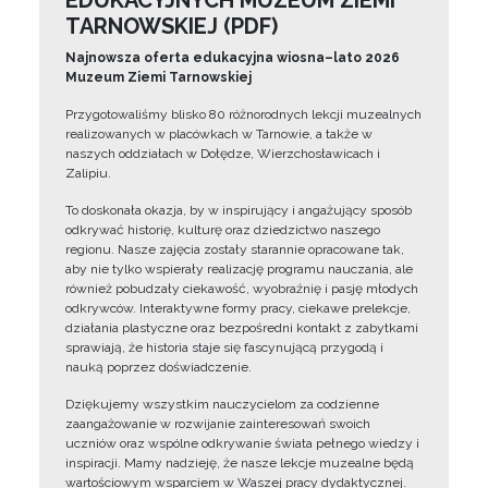
EDUKACYJNYCH MUZEUM ZIEMI
TARNOWSKIEJ (PDF)
Najnowsza oferta edukacyjna wiosna–lato 2026
Muzeum Ziemi Tarnowskiej
Przygotowaliśmy blisko 80 różnorodnych lekcji muzealnych
realizowanych w placówkach w Tarnowie, a także w
naszych oddziałach w Dołędze, Wierzchosławicach i
Zalipiu.
To doskonała okazja, by w inspirujący i angażujący sposób
odkrywać historię, kulturę oraz dziedzictwo naszego
regionu. Nasze zajęcia zostały starannie opracowane tak,
aby nie tylko wspierały realizację programu nauczania, ale
również pobudzały ciekawość, wyobraźnię i pasję młodych
odkrywców. Interaktywne formy pracy, ciekawe prelekcje,
działania plastyczne oraz bezpośredni kontakt z zabytkami
sprawiają, że historia staje się fascynującą przygodą i
nauką poprzez doświadczenie.
Dziękujemy wszystkim nauczycielom za codzienne
zaangażowanie w rozwijanie zainteresowań swoich
uczniów oraz wspólne odkrywanie świata pełnego wiedzy i
inspiracji. Mamy nadzieję, że nasze lekcje muzealne będą
wartościowym wsparciem w Waszej pracy dydaktycznej.