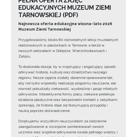
PEŁNA OFERTA ZAJĘĆ
EDUKACYJNYCH MUZEUM ZIEMI
TARNOWSKIEJ (PDF)
Najnowsza oferta edukacyjna wiosna–lato 2026
Muzeum Ziemi Tarnowskiej
Przygotowaliśmy blisko 80 różnorodnych lekcji muzealnych
realizowanych w placówkach w Tarnowie, a także w
naszych oddziałach w Dołędze, Wierzchosławicach i
Zalipiu.
To doskonała okazja, by w inspirujący i angażujący sposób
odkrywać historię, kulturę oraz dziedzictwo naszego
regionu. Nasze zajęcia zostały starannie opracowane tak,
aby nie tylko wspierały realizację programu nauczania, ale
również pobudzały ciekawość, wyobraźnię i pasję młodych
odkrywców. Interaktywne formy pracy, ciekawe prelekcje,
działania plastyczne oraz bezpośredni kontakt z zabytkami
sprawiają, że historia staje się fascynującą przygodą i
nauką poprzez doświadczenie.
Dziękujemy wszystkim nauczycielom za codzienne
zaangażowanie w rozwijanie zainteresowań swoich
uczniów oraz wspólne odkrywanie świata pełnego wiedzy i