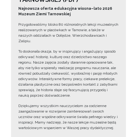
Najnowsza oferta edukacyjna wiosna–lato 2026
Muzeum Ziemi Tarnowskiej
Przygotowaliśmy blisko 80 różnorodnych lekcji muzealnych
realizowanych w placówkach w Tarnowie, a także w
naszych oddziałach w Dołędze, Wierzchosławicach i
Zalipiu.
To doskonała okazja, by w inspirujący i angażujący sposób
odkrywać historię, kulturę oraz dziedzictwo naszego
regionu. Nasze zajęcia zostały starannie opracowane tak,
aby nie tylko wspierały realizację programu nauczania, ale
również pobudzały ciekawość, wyobraźnię i pasję młodych
odkrywców. Interaktywne formy pracy, ciekawe prelekcje,
działania plastyczne oraz bezpośredni kontakt z zabytkami
sprawiają, że historia staje się fascynującą przygodą i
nauką poprzez doświadczenie.
Dziękujemy wszystkim nauczycielom za codzienne
zaangażowanie w rozwijanie zainteresowań swoich
uczniów oraz wspólne odkrywanie świata pełnego wiedzy i
inspiracji. Mamy nadzieję, że nasze lekcje muzealne będą
wartościowym wsparciem w Waszej pracy dydaktycznej.