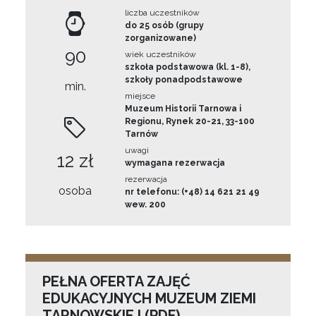
liczba uczestników
do 25 osób (grupy
zorganizowane)
90
wiek uczestników
szkoła podstawowa (kl. 1-8),
szkoły ponadpodstawowe
min.
miejsce
Muzeum Historii Tarnowa i
Regionu, Rynek 20-21, 33-100
Tarnów
uwagi
12 zł
wymagana rezerwacja
rezerwacja
osoba
nr telefonu: (+48) 14 621 21 49
wew. 200
PEŁNA OFERTA ZAJĘĆ
EDUKACYJNYCH MUZEUM ZIEMI
TARNOWSKIEJ (PDF)