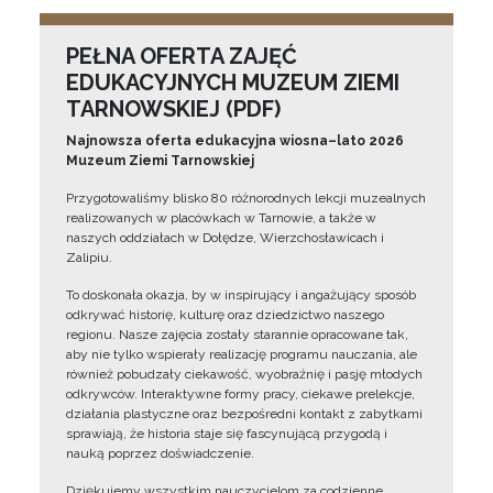
PEŁNA OFERTA ZAJĘĆ
EDUKACYJNYCH MUZEUM ZIEMI
TARNOWSKIEJ (PDF)
Najnowsza oferta edukacyjna wiosna–lato 2026
Muzeum Ziemi Tarnowskiej
Przygotowaliśmy blisko 80 różnorodnych lekcji muzealnych
realizowanych w placówkach w Tarnowie, a także w
naszych oddziałach w Dołędze, Wierzchosławicach i
Zalipiu.
To doskonała okazja, by w inspirujący i angażujący sposób
odkrywać historię, kulturę oraz dziedzictwo naszego
regionu. Nasze zajęcia zostały starannie opracowane tak,
aby nie tylko wspierały realizację programu nauczania, ale
również pobudzały ciekawość, wyobraźnię i pasję młodych
odkrywców. Interaktywne formy pracy, ciekawe prelekcje,
działania plastyczne oraz bezpośredni kontakt z zabytkami
sprawiają, że historia staje się fascynującą przygodą i
nauką poprzez doświadczenie.
Dziękujemy wszystkim nauczycielom za codzienne