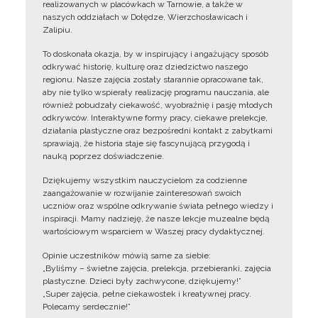
realizowanych w placówkach w Tarnowie, a także w
naszych oddziałach w Dołędze, Wierzchosławicach i
Zalipiu.
To doskonała okazja, by w inspirujący i angażujący sposób
odkrywać historię, kulturę oraz dziedzictwo naszego
regionu. Nasze zajęcia zostały starannie opracowane tak,
aby nie tylko wspierały realizację programu nauczania, ale
również pobudzały ciekawość, wyobraźnię i pasję młodych
odkrywców. Interaktywne formy pracy, ciekawe prelekcje,
działania plastyczne oraz bezpośredni kontakt z zabytkami
sprawiają, że historia staje się fascynującą przygodą i
nauką poprzez doświadczenie.
Dziękujemy wszystkim nauczycielom za codzienne
zaangażowanie w rozwijanie zainteresowań swoich
uczniów oraz wspólne odkrywanie świata pełnego wiedzy i
inspiracji. Mamy nadzieję, że nasze lekcje muzealne będą
wartościowym wsparciem w Waszej pracy dydaktycznej.
Opinie uczestników mówią same za siebie:
„Byliśmy – świetne zajęcia, prelekcja, przebieranki, zajęcia
plastyczne. Dzieci były zachwycone, dziękujemy!”
„Super zajęcia, pełne ciekawostek i kreatywnej pracy.
Polecamy serdecznie!”