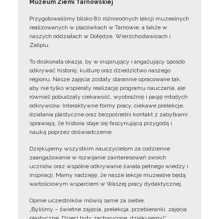
Muzeum Ziemi Tarnowskiej
Przygotowaliśmy blisko 80 różnorodnych lekcji muzealnych
realizowanych w placówkach w Tarnowie, a także w
naszych oddziałach w Dołędze, Wierzchosławicach i
Zalipiu.
To doskonała okazja, by w inspirujący i angażujący sposób
odkrywać historię, kulturę oraz dziedzictwo naszego
regionu. Nasze zajęcia zostały starannie opracowane tak,
aby nie tylko wspierały realizację programu nauczania, ale
również pobudzały ciekawość, wyobraźnię i pasję młodych
odkrywców. Interaktywne formy pracy, ciekawe prelekcje,
działania plastyczne oraz bezpośredni kontakt z zabytkami
sprawiają, że historia staje się fascynującą przygodą i
nauką poprzez doświadczenie.
Dziękujemy wszystkim nauczycielom za codzienne
zaangażowanie w rozwijanie zainteresowań swoich
uczniów oraz wspólne odkrywanie świata pełnego wiedzy i
inspiracji. Mamy nadzieję, że nasze lekcje muzealne będą
wartościowym wsparciem w Waszej pracy dydaktycznej.
Opinie uczestników mówią same za siebie:
„Byliśmy – świetne zajęcia, prelekcja, przebieranki, zajęcia
plastyczne. Dzieci były zachwycone, dziękujemy!”