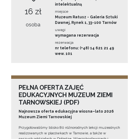
intelektualną
16 zł
miejsce
Muzeum Ratusz - Galeria Sztuki
Dawnej, Rynek 1, 33-100 Tarnów
osoba
uwagi
wymagana rezerwacja
rezerwacja
nr telefonu: (+48) 14 621 21 49
wew. 101
PEŁNA OFERTA ZAJĘĆ
EDUKACYJNYCH MUZEUM ZIEMI
TARNOWSKIEJ (PDF)
Najnowsza oferta edukacyjna wiosna–lato 2026
Muzeum Ziemi Tarnowskiej
Przygotowaliśmy blisko 80 różnorodnych lekcji muzealnych
realizowanych w placówkach w Tarnowie, a także w
naszych oddziałach w Dołędze, Wierzchosławicach i