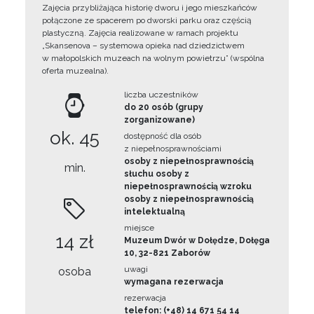
Zajęcia przybliżająca historię dworu i jego mieszkańców
połączone ze spacerem po dworski parku oraz częścią
plastyczną. Zajęcia realizowane w ramach projektu
„Skansenova – systemowa opieka nad dziedzictwem
w małopolskich muzeach na wolnym powietrzu” (wspólna
oferta muzealna).
liczba uczestników
do 20 osób (grupy
zorganizowane)
ok. 45
dostępność dla osób
z niepełnosprawnościami
osoby z niepełnosprawnością
min.
słuchu osoby z
niepełnosprawnością wzroku
osoby z niepełnosprawnością
intelektualną
miejsce
14 zł
Muzeum Dwór w Dołędze, Dołęga
10, 32-821 Zaborów
uwagi
osoba
wymagana rezerwacja
rezerwacja
telefon: (+48) 14 671 54 14