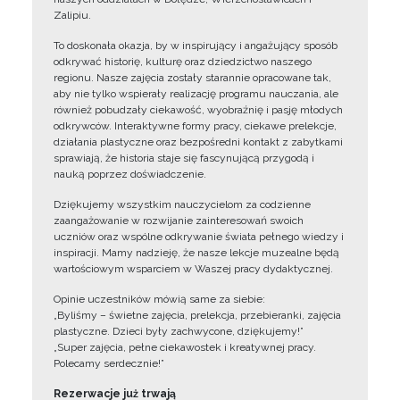
Zalipiu.
To doskonała okazja, by w inspirujący i angażujący sposób
odkrywać historię, kulturę oraz dziedzictwo naszego
regionu. Nasze zajęcia zostały starannie opracowane tak,
aby nie tylko wspierały realizację programu nauczania, ale
również pobudzały ciekawość, wyobraźnię i pasję młodych
odkrywców. Interaktywne formy pracy, ciekawe prelekcje,
działania plastyczne oraz bezpośredni kontakt z zabytkami
sprawiają, że historia staje się fascynującą przygodą i
nauką poprzez doświadczenie.
Dziękujemy wszystkim nauczycielom za codzienne
zaangażowanie w rozwijanie zainteresowań swoich
uczniów oraz wspólne odkrywanie świata pełnego wiedzy i
inspiracji. Mamy nadzieję, że nasze lekcje muzealne będą
wartościowym wsparciem w Waszej pracy dydaktycznej.
Opinie uczestników mówią same za siebie:
„Byliśmy – świetne zajęcia, prelekcja, przebieranki, zajęcia
plastyczne. Dzieci były zachwycone, dziękujemy!”
„Super zajęcia, pełne ciekawostek i kreatywnej pracy.
Polecamy serdecznie!”
Rezerwacje już trwają