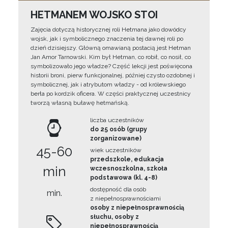
HETMANEM WOJSKO STOI
Zajęcia dotyczą historycznej roli Hetmana jako dowódcy
wojsk, jak i symbolicznego znaczenia tej dawnej roli po
dzień dzisiejszy. Główną omawianą postacią jest Hetman
Jan Amor Tarnowski. Kim był Hetman, co robił, co nosił, co
symbolizowało jego władze? Część lekcji jest poświęcona
historii broni, pierw funkcjonalnej, później czysto ozdobnej i
symbolicznej, jak i atrybutom władzy - od królewskiego
berła po kordzik oficera. W części praktycznej uczestnicy
tworzą własną buławę hetmańską.
liczba uczestników
do 25 osób (grupy
zorganizowane)
45-60
wiek uczestników
przedszkole, edukacja
min
wczesnoszkolna, szkoła
podstawowa (kl. 4-8)
dostępność dla osób
min.
z niepełnosprawnościami
osoby z niepełnosprawnością
słuchu, osoby z
niepełnosprawnością