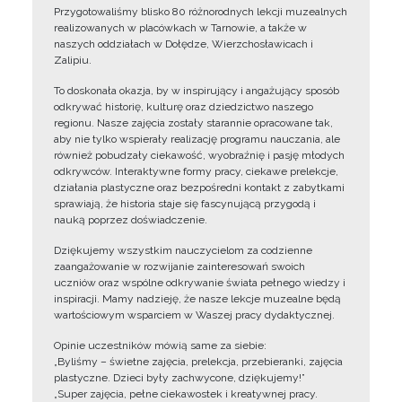
Przygotowaliśmy blisko 80 różnorodnych lekcji muzealnych
realizowanych w placówkach w Tarnowie, a także w
naszych oddziałach w Dołędze, Wierzchosławicach i
Zalipiu.
To doskonała okazja, by w inspirujący i angażujący sposób
odkrywać historię, kulturę oraz dziedzictwo naszego
regionu. Nasze zajęcia zostały starannie opracowane tak,
aby nie tylko wspierały realizację programu nauczania, ale
również pobudzały ciekawość, wyobraźnię i pasję młodych
odkrywców. Interaktywne formy pracy, ciekawe prelekcje,
działania plastyczne oraz bezpośredni kontakt z zabytkami
sprawiają, że historia staje się fascynującą przygodą i
nauką poprzez doświadczenie.
Dziękujemy wszystkim nauczycielom za codzienne
zaangażowanie w rozwijanie zainteresowań swoich
uczniów oraz wspólne odkrywanie świata pełnego wiedzy i
inspiracji. Mamy nadzieję, że nasze lekcje muzealne będą
wartościowym wsparciem w Waszej pracy dydaktycznej.
Opinie uczestników mówią same za siebie:
„Byliśmy – świetne zajęcia, prelekcja, przebieranki, zajęcia
plastyczne. Dzieci były zachwycone, dziękujemy!”
„Super zajęcia, pełne ciekawostek i kreatywnej pracy.