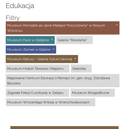
Edukacja
Filtry
Muzeum Pamiątek po Janie Matejce "Koryznówka" w Nowym
Wiśniczu
Muzeum Dwór w Dołędze
Galeria "Panorama"
Muzeum Zamek w Dębnie
Muzeum Ratusz - Galeria Sztuki Dawnej
Muzeum Historii Tarnowa i Regionu
Siedziba
Regionalne Centrum Edukacji o Pamięci im. gen. bryg. Zdzisława
Baszaka
Zagroda Felicji Curyłowej w Zalipiu
Muzeum Etnograficzne
Muzeum Wincentego Witosa w Wierzchosławicach