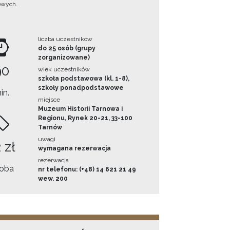
owych.
liczba uczestników
do 25 osób (grupy
zorganizowane)
90
wiek uczestników
szkoła podstawowa (kl. 1-8),
szkoły ponadpodstawowe
in.
miejsce
Muzeum Historii Tarnowa i
Regionu, Rynek 20-21, 33-100
Tarnów
uwagi
 zł
wymagana rezerwacja
rezerwacja
oba
nr telefonu: (+48) 14 621 21 49
wew. 200