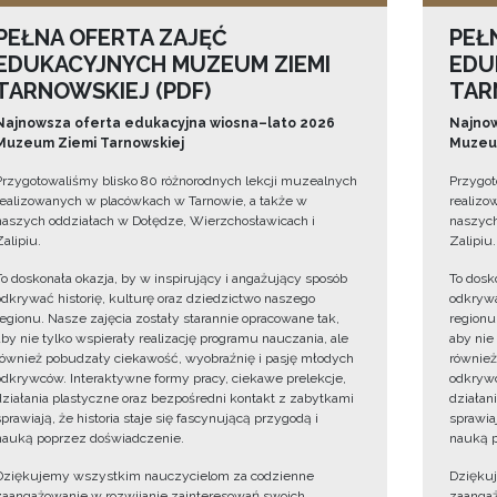
PEŁNA OFERTA ZAJĘĆ
PEŁ
EDUKACYJNYCH MUZEUM ZIEMI
EDU
TARNOWSKIEJ (PDF)
TAR
Najnowsza oferta edukacyjna wiosna–lato 2026
Najnow
Muzeum Ziemi Tarnowskiej
Muzeum
Przygotowaliśmy blisko 80 różnorodnych lekcji muzealnych
Przygot
realizowanych w placówkach w Tarnowie, a także w
realizo
naszych oddziałach w Dołędze, Wierzchosławicach i
naszych
Zalipiu.
Zalipiu.
To doskonała okazja, by w inspirujący i angażujący sposób
To dosk
odkrywać historię, kulturę oraz dziedzictwo naszego
odkrywa
regionu. Nasze zajęcia zostały starannie opracowane tak,
regionu
aby nie tylko wspierały realizację programu nauczania, ale
aby nie
również pobudzały ciekawość, wyobraźnię i pasję młodych
również
odkrywców. Interaktywne formy pracy, ciekawe prelekcje,
odkrywc
działania plastyczne oraz bezpośredni kontakt z zabytkami
działan
sprawiają, że historia staje się fascynującą przygodą i
sprawiaj
nauką poprzez doświadczenie.
nauką p
Dziękujemy wszystkim nauczycielom za codzienne
Dzięku
zaangażowanie w rozwijanie zainteresowań swoich
zaangaż