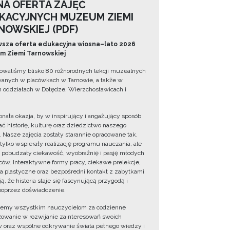
NA OFERTA ZAJĘĆ
KACYJNYCH MUZEUM ZIEMI
NOWSKIEJ (PDF)
sza oferta edukacyjna wiosna–lato 2026
 Ziemi Tarnowskiej
owaliśmy blisko 80 różnorodnych lekcji muzealnych
wanych w placówkach w Tarnowie, a także w
 oddziałach w Dołędze, Wierzchosławicach i
onała okazja, by w inspirujący i angażujący sposób
ć historię, kulturę oraz dziedzictwo naszego
. Nasze zajęcia zostały starannie opracowane tak,
 tylko wspierały realizację programu nauczania, ale
 pobudzały ciekawość, wyobraźnię i pasję młodych
ów. Interaktywne formy pracy, ciekawe prelekcje,
ia plastyczne oraz bezpośredni kontakt z zabytkami
ą, że historia staje się fascynującą przygodą i
oprzez doświadczenie.
jemy wszystkim nauczycielom za codzienne
owanie w rozwijanie zainteresowań swoich
 oraz wspólne odkrywanie świata pełnego wiedzy i