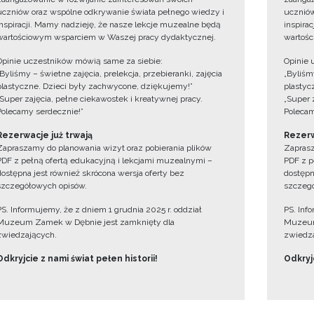
uczniów oraz wspólne odkrywanie świata pełnego wiedzy i
uczniów
inspiracji. Mamy nadzieję, że nasze lekcje muzealne będą
inspira
wartościowym wsparciem w Waszej pracy dydaktycznej.
wartośc
Opinie uczestników mówią same za siebie:
Opinie 
„Byliśmy – świetne zajęcia, prelekcja, przebieranki, zajęcia
„Byliśmy
plastyczne. Dzieci były zachwycone, dziękujemy!”
plastyc
„Super zajęcia, pełne ciekawostek i kreatywnej pracy.
„Super 
Polecamy serdecznie!”
Polecam
Rezerwacje już trwają
Rezerw
Zapraszamy do planowania wizyt oraz pobierania plików
Zaprasz
PDF z pełną ofertą edukacyjną i lekcjami muzealnymi –
PDF z p
dostępna jest również skrócona wersja oferty bez
dostępn
szczegółowych opisów.
szczegó
PS. Informujemy, że z dniem 1 grudnia 2025 r. oddział
PS. Inf
Muzeum Zamek w Dębnie jest zamknięty dla
Muzeum
zwiedzających.
zwiedza
Odkryjcie z nami świat pełen historii!
Odkryjc