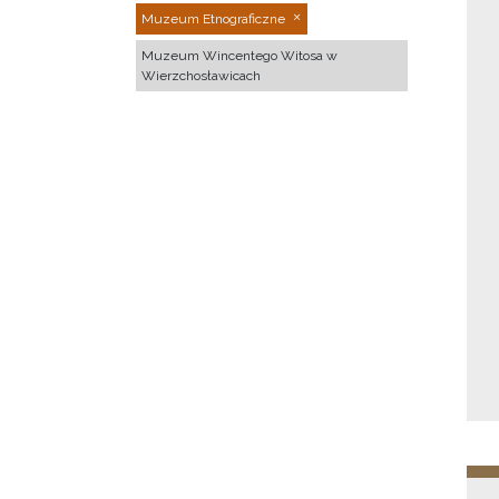
Muzeum Etnograficzne
Muzeum Wincentego Witosa w
Wierzchosławicach