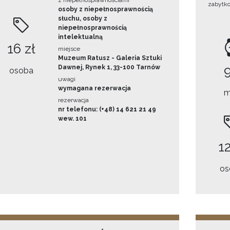
z niepełnosprawnościami
zabytk
osoby z niepełnosprawnością
słuchu, osoby z
niepełnosprawnością
intelektualną
16 zł
miejsce
Muzeum Ratusz - Galeria Sztuki
Dawnej, Rynek 1, 33-100 Tarnów
osoba
uwagi
wymagana rezerwacja
m
rezerwacja
nr telefonu: (+48) 14 621 21 49
wew. 101
12
os