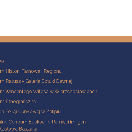
ba
 Historii Tarnowa i Regionu
 Ratusz - Galeria Sztuki Dawnej
m Wincentego Witosa w Wierzchosławicach
m Etnograficzne
a Felicji Curyłowej w Zalipiu
lne Centrum Edukacji o Pamięci im. gen.
dzisława Baszaka