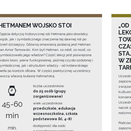
HETMANEM WOJSKO STOI
„OD
LEK
Zajęcia dotyczą historycznej roli Hetmana jako dowódcy
TOW
wojsk, jak i symbolicznego znaczenia tej dawnej roli po
dzień dzisiejszy. Główną omawianą postacią jest Hetman
CZA
Jan Amor Tarnowski. Kim był Hetman, co robił, co nosił, co
STA
symbolizowało jego władze? Część lekcji jest poświęcona
W Z
historii broni, pierw funkcjonalnej, później czysto ozdobnej i
symbolicznej, jak i atrybutom władzy - od królewskiego
TAR
berła po kordzik oficera. W części praktycznej uczestnicy
tworzą własną buławę hetmańską.
Uczestn
zapozna
liczba uczestników
związan
do 25 osób (grupy
kulturo
zorganizowane)
konserwa
45-60
Uczestn
wiek uczestników
nacisk 
przedszkole, edukacja
rodzinn
min
wczesnoszkolna, szkoła
podstawowa (kl. 4-8)
Podczas
dostępność dla osób
min.
zapozna