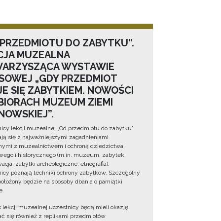
 PRZEDMIOTU DO ZABYTKU”.
CJA MUZEALNA
ARZYSZĄCA WYSTAWIE
SOWEJ „GDY PRZEDMIOT
JE SIĘ ZABYTKIEM. NOWOŚCI
BIORACH MUZEUM ZIEMI
NOWSKIEJ”.
icy lekcji muzealnej „Od przedmiotu do zabytku”
ją się z najważniejszymi zagadnieniami
ymi z muzealnictwem i ochroną dziedzictwa
wego i historycznego (m.in. muzeum, zabytek,
cja, zabytki archeologiczne, etnografia).
icy poznają techniki ochrony zabytków. Szczególny
położony będzie na sposoby dbania o pamiątki
e.
 lekcji muzealnej uczestnicy będą mieli okazję
ć się również z replikami przedmiotów