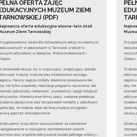
PEŁNA OFERTA ZAJĘĆ
PEŁ
EDUKACYJNYCH MUZEUM ZIEMI
EDU
TARNOWSKIEJ (PDF)
TAR
Najnowsza oferta edukacyjna wiosna–lato 2026
Najnow
Muzeum Ziemi Tarnowskiej
Muzeum
Przygotowaliśmy blisko 80 różnorodnych lekcji muzealnych
Przygot
realizowanych w placówkach w Tarnowie, a także w
realizo
naszych oddziałach w Dołędze, Wierzchosławicach i
naszych
Zalipiu.
Zalipiu.
To doskonała okazja, by w inspirujący i angażujący sposób
To dosk
odkrywać historię, kulturę oraz dziedzictwo naszego
odkrywa
regionu. Nasze zajęcia zostały starannie opracowane tak,
regionu
aby nie tylko wspierały realizację programu nauczania, ale
aby nie
również pobudzały ciekawość, wyobraźnię i pasję młodych
również
odkrywców. Interaktywne formy pracy, ciekawe prelekcje,
odkrywc
działania plastyczne oraz bezpośredni kontakt z zabytkami
działan
sprawiają, że historia staje się fascynującą przygodą i
sprawiaj
nauką poprzez doświadczenie.
nauką p
Dziękujemy wszystkim nauczycielom za codzienne
Dzięku
zaangażowanie w rozwijanie zainteresowań swoich
zaangaż
uczniów oraz wspólne odkrywanie świata pełnego wiedzy i
uczniów