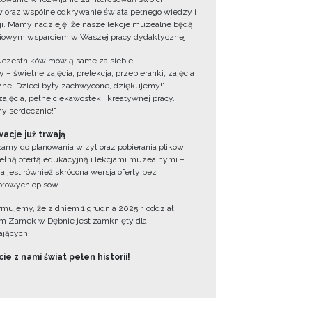
 oraz wspólne odkrywanie świata pełnego wiedzy i
cji. Mamy nadzieję, że nasze lekcje muzealne będą
iowym wsparciem w Waszej pracy dydaktycznej.
uczestników mówią same za siebie:
 – świetne zajęcia, prelekcja, przebieranki, zajęcia
zne. Dzieci były zachwycone, dziękujemy!”
zajęcia, pełne ciekawostek i kreatywnej pracy.
y serdecznie!”
acje już trwają
amy do planowania wizyt oraz pobierania plików
ełną ofertą edukacyjną i lekcjami muzealnymi –
a jest również skrócona wersja oferty bez
łowych opisów.
ormujemy, że z dniem 1 grudnia 2025 r. oddział
 Zamek w Dębnie jest zamknięty dla
jących.
ie z nami świat pełen historii!