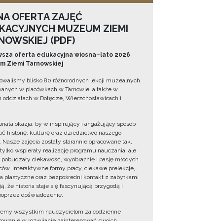
NA OFERTA ZAJĘĆ
KACYJNYCH MUZEUM ZIEMI
NOWSKIEJ (PDF)
sza oferta edukacyjna wiosna–lato 2026
 Ziemi Tarnowskiej
owaliśmy blisko 80 różnorodnych lekcji muzealnych
wanych w placówkach w Tarnowie, a także w
 oddziałach w Dołędze, Wierzchosławicach i
onała okazja, by w inspirujący i angażujący sposób
ć historię, kulturę oraz dziedzictwo naszego
. Nasze zajęcia zostały starannie opracowane tak,
 tylko wspierały realizację programu nauczania, ale
 pobudzały ciekawość, wyobraźnię i pasję młodych
ów. Interaktywne formy pracy, ciekawe prelekcje,
ia plastyczne oraz bezpośredni kontakt z zabytkami
ą, że historia staje się fascynującą przygodą i
oprzez doświadczenie.
jemy wszystkim nauczycielom za codzienne
owanie w rozwijanie zainteresowań swoich