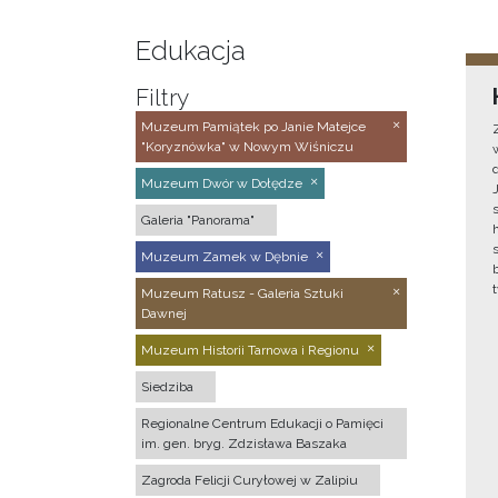
Edukacja
Filtry
Muzeum Pamiątek po Janie Matejce
"Koryznówka" w Nowym Wiśniczu
Muzeum Dwór w Dołędze
Galeria "Panorama"
Muzeum Zamek w Dębnie
Muzeum Ratusz - Galeria Sztuki
Dawnej
Muzeum Historii Tarnowa i Regionu
Siedziba
Regionalne Centrum Edukacji o Pamięci
im. gen. bryg. Zdzisława Baszaka
Zagroda Felicji Curyłowej w Zalipiu