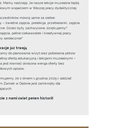
cji. Mamy nadzieję, że nasze lekcje muzealne będą
iowym wsparciem w Waszej pracy dydaktycznej.
uczestników mówią same za siebie:
 – świetne zajęcia, prelekcja, przebieranki, zajęcia
zne. Dzieci były zachwycone, dziękujemy!”
zajęcia, pełne ciekawostek i kreatywnej pracy.
y serdecznie!”
acje już trwają
amy do planowania wizyt oraz pobierania plików
ełną ofertą edukacyjną i lekcjami muzealnymi –
a jest również skrócona wersja oferty bez
łowych opisów.
ormujemy, że z dniem 1 grudnia 2025 r. oddział
 Zamek w Dębnie jest zamknięty dla
jących.
ie z nami świat pełen historii!