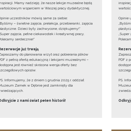
inspiracji. Mamy nadzieję, że nasze lekcje muzealne będą
inspira
wartościowym wsparciem w Waszej pracy dydaktycznej.
wartośc
Opinie uczestników mówią same za siebie:
Opinie 
„Byliśmy – świetne zajęcia, prelekcja, przebieranki, zajęcia
„Byliśmy
plastyczne. Dzieci były zachwycone, dziękujemy!”
plastyc
„Super zajęcia, pełne ciekawostek i kreatywnej pracy.
„Super 
Polecamy serdecznie!”
Polecam
Rezerwacje już trwają
Rezerw
Zapraszamy do planowania wizyt oraz pobierania plików
Zaprasz
PDF z pełną ofertą edukacyjną i lekcjami muzealnymi –
PDF z p
dostępna jest również skrócona wersja oferty bez
dostępn
szczegółowych opisów.
szczegó
PS. Informujemy, że z dniem 1 grudnia 2025 r. oddział
PS. Inf
Muzeum Zamek w Dębnie jest zamknięty dla
Muzeum
zwiedzających.
zwiedza
Odkryjcie z nami świat pełen historii!
Odkryjc