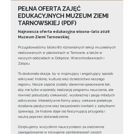
PEŁNA OFERTA ZAJĘĆ
EDUKACYJNYCH MUZEUM ZIEMI
TARNOWSKIEJ (PDF)
Najnowsza oferta edukacyjna wiosna–lato 2026
Muzeum Ziemi Tarnowskiej
Przygotowaliśmy blisko 80 różnorodnych lekcji muzealnych
realizowanych w placówkach w Tarnowie, a także w
naszych oddziałach w Dołędze, Wierzchosławicach i
Zalipiu.
To doskonała okazja, by w inspirujący i angażujący sposób
odkrywać historię, kulturę oraz dziedzictwo naszego
regionu. Nasze zajęcia zostały starannie opracowane tak,
aby nie tylko wspierały realizację programu nauczania, ale
również pobudzały ciekawość, wyobraźnię i pasję młodych
odkrywców. Interaktywne formy pracy, ciekawe prelekcje,
działania plastyczne oraz bezpośredni kontakt z zabytkami
sprawiają, że historia staje się fascynującą przygodą i
nauką poprzez doświadczenie.
Dziękujemy wszystkim nauczycielom za codzienne
zaangażowanie w rozwijanie zainteresowań swoich