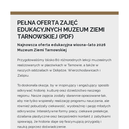
PEŁNA OFERTA ZAJĘĆ
EDUKACYJNYCH MUZEUM ZIEMI
TARNOWSKIEJ (PDF)
Najnowsza oferta edukacyjna wiosna–lato 2026
Muzeum Ziemi Tarnowskiej
Przygotowaliśmy blisko 80 różnorodnych lekcji muzealnych
realizowanych w placówkach w Tarnowie, a także w
naszych oddziałach w Dołędze, Wierzchosławicach i
Zalipiu.
To doskonała okazja, by w inspirujący i angażujący sposób
odkrywać historię, kulturę oraz dziedzictwo naszego
regionu. Nasze zajęcia zostały starannie opracowane tak,
aby nie tylko wspierały realizację programu nauczania, ale
również pobudzały ciekawość, wyobraźnię i pasję młodych
odkrywców. Interaktywne formy pracy, ciekawe prelekcje,
działania plastyczne oraz bezpośredni kontakt z zabytkami
sprawiają, że historia staje się fascynującą przygodą i
nauką poprzez doświadczenie.