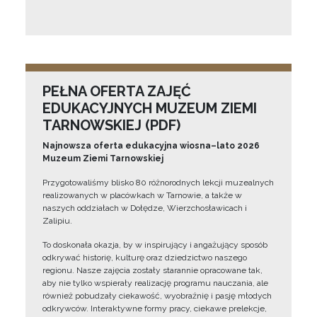
PEŁNA OFERTA ZAJĘĆ
EDUKACYJNYCH MUZEUM ZIEMI
TARNOWSKIEJ (PDF)
Najnowsza oferta edukacyjna wiosna–lato 2026
Muzeum Ziemi Tarnowskiej
Przygotowaliśmy blisko 80 różnorodnych lekcji muzealnych
realizowanych w placówkach w Tarnowie, a także w
naszych oddziałach w Dołędze, Wierzchosławicach i
Zalipiu.
To doskonała okazja, by w inspirujący i angażujący sposób
odkrywać historię, kulturę oraz dziedzictwo naszego
regionu. Nasze zajęcia zostały starannie opracowane tak,
aby nie tylko wspierały realizację programu nauczania, ale
również pobudzały ciekawość, wyobraźnię i pasję młodych
odkrywców. Interaktywne formy pracy, ciekawe prelekcje,