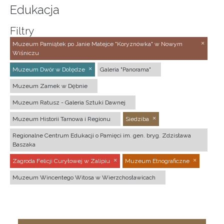
Edukacja
Filtry
Muzeum Pamiątek po Janie Matejce "Koryznówka" w Nowym
Wiśniczu
Muzeum Dwór w Dołędze
Galeria "Panorama"
Muzeum Zamek w Dębnie
Muzeum Ratusz - Galeria Sztuki Dawnej
Muzeum Historii Tarnowa i Regionu
Siedziba
Regionalne Centrum Edukacji o Pamięci im. gen. bryg. Zdzisława
Baszaka
Zagroda Felicji Curyłowej w Zalipiu
Muzeum Etnograficzne
Muzeum Wincentego Witosa w Wierzchosławicach