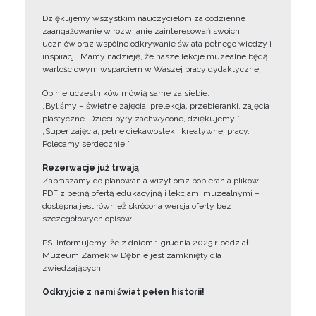
Dziękujemy wszystkim nauczycielom za codzienne
zaangażowanie w rozwijanie zainteresowań swoich
uczniów oraz wspólne odkrywanie świata pełnego wiedzy i
inspiracji. Mamy nadzieję, że nasze lekcje muzealne będą
wartościowym wsparciem w Waszej pracy dydaktycznej.
Opinie uczestników mówią same za siebie:
„Byliśmy – świetne zajęcia, prelekcja, przebieranki, zajęcia
plastyczne. Dzieci były zachwycone, dziękujemy!”
„Super zajęcia, pełne ciekawostek i kreatywnej pracy.
Polecamy serdecznie!”
Rezerwacje już trwają
Zapraszamy do planowania wizyt oraz pobierania plików
PDF z pełną ofertą edukacyjną i lekcjami muzealnymi –
dostępna jest również skrócona wersja oferty bez
szczegółowych opisów.
PS. Informujemy, że z dniem 1 grudnia 2025 r. oddział
Muzeum Zamek w Dębnie jest zamknięty dla
zwiedzających.
Odkryjcie z nami świat pełen historii!