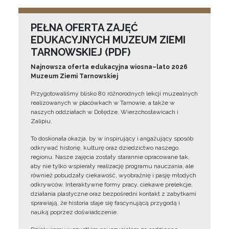
PEŁNA OFERTA ZAJĘĆ
EDUKACYJNYCH MUZEUM ZIEMI
TARNOWSKIEJ (PDF)
Najnowsza oferta edukacyjna wiosna–lato 2026
Muzeum Ziemi Tarnowskiej
Przygotowaliśmy blisko 80 różnorodnych lekcji muzealnych
realizowanych w placówkach w Tarnowie, a także w
naszych oddziałach w Dołędze, Wierzchosławicach i
Zalipiu.
To doskonała okazja, by w inspirujący i angażujący sposób
odkrywać historię, kulturę oraz dziedzictwo naszego
regionu. Nasze zajęcia zostały starannie opracowane tak,
aby nie tylko wspierały realizację programu nauczania, ale
również pobudzały ciekawość, wyobraźnię i pasję młodych
odkrywców. Interaktywne formy pracy, ciekawe prelekcje,
działania plastyczne oraz bezpośredni kontakt z zabytkami
sprawiają, że historia staje się fascynującą przygodą i
nauką poprzez doświadczenie.