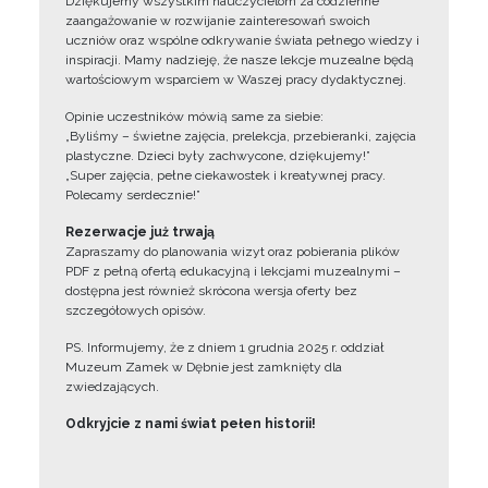
Dziękujemy wszystkim nauczycielom za codzienne
zaangażowanie w rozwijanie zainteresowań swoich
uczniów oraz wspólne odkrywanie świata pełnego wiedzy i
inspiracji. Mamy nadzieję, że nasze lekcje muzealne będą
wartościowym wsparciem w Waszej pracy dydaktycznej.
Opinie uczestników mówią same za siebie:
„Byliśmy – świetne zajęcia, prelekcja, przebieranki, zajęcia
plastyczne. Dzieci były zachwycone, dziękujemy!”
„Super zajęcia, pełne ciekawostek i kreatywnej pracy.
Polecamy serdecznie!”
Rezerwacje już trwają
Zapraszamy do planowania wizyt oraz pobierania plików
PDF z pełną ofertą edukacyjną i lekcjami muzealnymi –
dostępna jest również skrócona wersja oferty bez
szczegółowych opisów.
PS. Informujemy, że z dniem 1 grudnia 2025 r. oddział
Muzeum Zamek w Dębnie jest zamknięty dla
zwiedzających.
Odkryjcie z nami świat pełen historii!