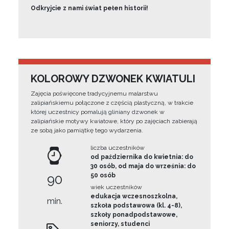
Odkryjcie z nami świat pełen historii!
KOLOROWY DZWONEK KWIATULI
Zajęcia poświęcone tradycyjnemu malarstwu
zalipiańskiemu połączone z częścią plastyczną, w trakcie
której uczestnicy pomalują gliniany dzwonek w
zalipiańskie motywy kwiatowe, który po zajęciach zabierają
ze sobą jako pamiątkę tego wydarzenia.
liczba uczestników
od października do kwietnia: do
30 osób, od maja do września: do
90
50 osób
wiek uczestników
edukacja wczesnoszkolna,
min.
szkoła podstawowa (kl. 4-8),
szkoły ponadpodstawowe,
seniorzy, studenci