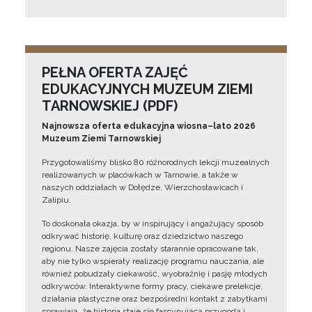
PEŁNA OFERTA ZAJĘĆ
EDUKACYJNYCH MUZEUM ZIEMI
TARNOWSKIEJ (PDF)
Najnowsza oferta edukacyjna wiosna–lato 2026
Muzeum Ziemi Tarnowskiej
Przygotowaliśmy blisko 80 różnorodnych lekcji muzealnych
realizowanych w placówkach w Tarnowie, a także w
naszych oddziałach w Dołędze, Wierzchosławicach i
Zalipiu.
To doskonała okazja, by w inspirujący i angażujący sposób
odkrywać historię, kulturę oraz dziedzictwo naszego
regionu. Nasze zajęcia zostały starannie opracowane tak,
aby nie tylko wspierały realizację programu nauczania, ale
również pobudzały ciekawość, wyobraźnię i pasję młodych
odkrywców. Interaktywne formy pracy, ciekawe prelekcje,
działania plastyczne oraz bezpośredni kontakt z zabytkami
sprawiają, że historia staje się fascynującą przygodą i