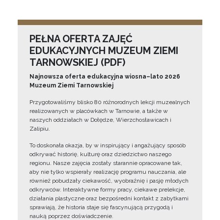
PEŁNA OFERTA ZAJĘĆ
EDUKACYJNYCH MUZEUM ZIEMI
TARNOWSKIEJ (PDF)
Najnowsza oferta edukacyjna wiosna–lato 2026
Muzeum Ziemi Tarnowskiej
Przygotowaliśmy blisko 80 różnorodnych lekcji muzealnych
realizowanych w placówkach w Tarnowie, a także w
naszych oddziałach w Dołędze, Wierzchosławicach i
Zalipiu.
To doskonała okazja, by w inspirujący i angażujący sposób
odkrywać historię, kulturę oraz dziedzictwo naszego
regionu. Nasze zajęcia zostały starannie opracowane tak,
aby nie tylko wspierały realizację programu nauczania, ale
również pobudzały ciekawość, wyobraźnię i pasję młodych
odkrywców. Interaktywne formy pracy, ciekawe prelekcje,
działania plastyczne oraz bezpośredni kontakt z zabytkami
sprawiają, że historia staje się fascynującą przygodą i
nauką poprzez doświadczenie.