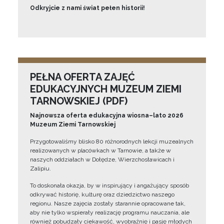
Odkryjcie z nami świat pełen historii!
PEŁNA OFERTA ZAJĘĆ
EDUKACYJNYCH MUZEUM ZIEMI
TARNOWSKIEJ (PDF)
Najnowsza oferta edukacyjna wiosna–lato 2026
Muzeum Ziemi Tarnowskiej
Przygotowaliśmy blisko 80 różnorodnych lekcji muzealnych
realizowanych w placówkach w Tarnowie, a także w
naszych oddziałach w Dołędze, Wierzchosławicach i
Zalipiu.
To doskonała okazja, by w inspirujący i angażujący sposób
odkrywać historię, kulturę oraz dziedzictwo naszego
regionu. Nasze zajęcia zostały starannie opracowane tak,
aby nie tylko wspierały realizację programu nauczania, ale
również pobudzały ciekawość, wyobraźnię i pasję młodych