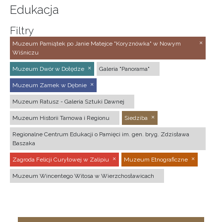
Edukacja
Filtry
Muzeum Pamiątek po Janie Matejce "Koryznówka" w Nowym
Wiśniczu
Muzeum Dwór w Dołędze
Galeria "Panorama"
Muzeum Zamek w Dębnie
Muzeum Ratusz - Galeria Sztuki Dawnej
Muzeum Historii Tarnowa i Regionu
Siedziba
Regionalne Centrum Edukacji o Pamięci im. gen. bryg. Zdzisława
Baszaka
Zagroda Felicji Curyłowej w Zalipiu
Muzeum Etnograficzne
Muzeum Wincentego Witosa w Wierzchosławicach