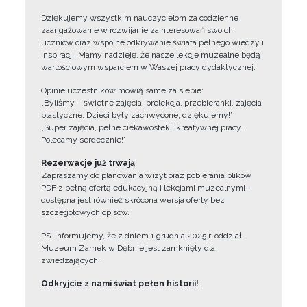
Dziękujemy wszystkim nauczycielom za codzienne
zaangażowanie w rozwijanie zainteresowań swoich
uczniów oraz wspólne odkrywanie świata pełnego wiedzy i
inspiracji. Mamy nadzieję, że nasze lekcje muzealne będą
wartościowym wsparciem w Waszej pracy dydaktycznej.
Opinie uczestników mówią same za siebie:
„Byliśmy – świetne zajęcia, prelekcja, przebieranki, zajęcia
plastyczne. Dzieci były zachwycone, dziękujemy!”
„Super zajęcia, pełne ciekawostek i kreatywnej pracy.
Polecamy serdecznie!”
Rezerwacje już trwają
Zapraszamy do planowania wizyt oraz pobierania plików
PDF z pełną ofertą edukacyjną i lekcjami muzealnymi –
dostępna jest również skrócona wersja oferty bez
szczegółowych opisów.
PS. Informujemy, że z dniem 1 grudnia 2025 r. oddział
Muzeum Zamek w Dębnie jest zamknięty dla
zwiedzających.
Odkryjcie z nami świat pełen historii!