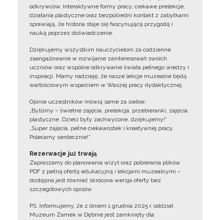
odkrywców. Interaktywne formy pracy, ciekawe prelekcje,
działania plastyczne oraz bezpośredni kontakt z zabytkami
sprawiają, że historia staje się fascynującą przygodą i
nauką poprzez doświadczenie.
Dziękujemy wszystkim nauczycielom za codzienne
zaangażowanie w rozwijanie zainteresowań swoich
uczniów oraz wspólne odkrywanie świata pełnego wiedzy i
inspiracji. Mamy nadzieję, że nasze lekcje muzealne będą
wartościowym wsparciem w Waszej pracy dydaktycznej.
Opinie uczestników mówią same za siebie:
„Byliśmy – świetne zajęcia, prelekcja, przebieranki, zajęcia
plastyczne. Dzieci były zachwycone, dziękujemy!”
„Super zajęcia, pełne ciekawostek i kreatywnej pracy.
Polecamy serdecznie!”
Rezerwacje już trwają
Zapraszamy do planowania wizyt oraz pobierania plików
PDF z pełną ofertą edukacyjną i lekcjami muzealnymi –
dostępna jest również skrócona wersja oferty bez
szczegółowych opisów.
PS. Informujemy, że z dniem 1 grudnia 2025 r. oddział
Muzeum Zamek w Dębnie jest zamknięty dla