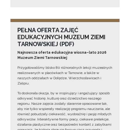
PEŁNA OFERTA ZAJĘĆ
EDUKACYJNYCH MUZEUM ZIEMI
TARNOWSKIEJ (PDF)
Najnowsza oferta edukacyjna wiosna–lato 2026
Muzeum Ziemi Tarnowskiej
Przygotowaliśmy blisko 80 różnorodnych lekcji muzealnych
realizowanych w placówkach w Tarnowie, a także w
naszych oddziałach w Dołędze, Wierzchosławicach i
Zalipiu.
To doskonała okazja, by w inspirujący i angażujący sposób
odkrywać historię, kulturę oraz dziedzictwo naszego
regionu. Nasze zajęcia zostały starannie opracowane tak,
aby nie tylko wspierały realizację programu nauczania, ale
również pobudzały ciekawość, wyobraźnię i pasję młodych
odkrywców. Interaktywne formy pracy, ciekawe prelekcje,
działania plastyczne oraz bezpośredni kontakt z zabytkami
sprawiają, że historia staje się fascynującą przygodą i