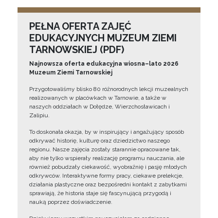
PEŁNA OFERTA ZAJĘĆ
EDUKACYJNYCH MUZEUM ZIEMI
TARNOWSKIEJ (PDF)
Najnowsza oferta edukacyjna wiosna–lato 2026
Muzeum Ziemi Tarnowskiej
Przygotowaliśmy blisko 80 różnorodnych lekcji muzealnych
realizowanych w placówkach w Tarnowie, a także w
naszych oddziałach w Dołędze, Wierzchosławicach i
Zalipiu.
To doskonała okazja, by w inspirujący i angażujący sposób
odkrywać historię, kulturę oraz dziedzictwo naszego
regionu. Nasze zajęcia zostały starannie opracowane tak,
aby nie tylko wspierały realizację programu nauczania, ale
również pobudzały ciekawość, wyobraźnię i pasję młodych
odkrywców. Interaktywne formy pracy, ciekawe prelekcje,
działania plastyczne oraz bezpośredni kontakt z zabytkami
sprawiają, że historia staje się fascynującą przygodą i
nauką poprzez doświadczenie.