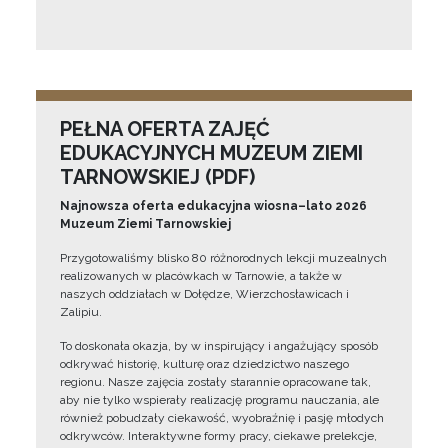
PEŁNA OFERTA ZAJĘĆ
EDUKACYJNYCH MUZEUM ZIEMI
TARNOWSKIEJ (PDF)
Najnowsza oferta edukacyjna wiosna–lato 2026
Muzeum Ziemi Tarnowskiej
Przygotowaliśmy blisko 80 różnorodnych lekcji muzealnych
realizowanych w placówkach w Tarnowie, a także w
naszych oddziałach w Dołędze, Wierzchosławicach i
Zalipiu.
To doskonała okazja, by w inspirujący i angażujący sposób
odkrywać historię, kulturę oraz dziedzictwo naszego
regionu. Nasze zajęcia zostały starannie opracowane tak,
aby nie tylko wspierały realizację programu nauczania, ale
również pobudzały ciekawość, wyobraźnię i pasję młodych
odkrywców. Interaktywne formy pracy, ciekawe prelekcje,