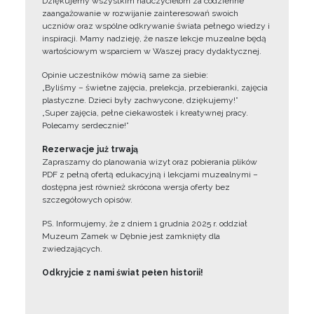
Dziękujemy wszystkim nauczycielom za codzienne
zaangażowanie w rozwijanie zainteresowań swoich
uczniów oraz wspólne odkrywanie świata pełnego wiedzy i
inspiracji. Mamy nadzieję, że nasze lekcje muzealne będą
wartościowym wsparciem w Waszej pracy dydaktycznej.
Opinie uczestników mówią same za siebie:
„Byliśmy – świetne zajęcia, prelekcja, przebieranki, zajęcia
plastyczne. Dzieci były zachwycone, dziękujemy!”
„Super zajęcia, pełne ciekawostek i kreatywnej pracy.
Polecamy serdecznie!”
Rezerwacje już trwają
Zapraszamy do planowania wizyt oraz pobierania plików
PDF z pełną ofertą edukacyjną i lekcjami muzealnymi –
dostępna jest również skrócona wersja oferty bez
szczegółowych opisów.
PS. Informujemy, że z dniem 1 grudnia 2025 r. oddział
Muzeum Zamek w Dębnie jest zamknięty dla
zwiedzających.
Odkryjcie z nami świat pełen historii!