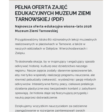
PEŁNA OFERTA ZAJĘĆ
EDUKACYJNYCH MUZEUM ZIEMI
TARNOWSKIEJ (PDF)
Najnowsza oferta edukacyjna wiosna–lato 2026
Muzeum Ziemi Tarnowskiej
Przygotowaliśmy blisko 80 różnorodnych lekcji muzealnych
realizowanych w placówkach w Tarnowie, a także w
naszych oddziałach w Dołędze, Wierzchosławicach i
Zalipiu.
To doskonała okazja, by w inspirujący i angażujący sposób
odkrywać historię, kulturę oraz dziedzictwo naszego
regionu. Nasze zajęcia zostały starannie opracowane tak,
aby nie tylko wspierały realizację programu nauczania, ale
również pobudzały ciekawość, wyobraźnię i pasję młodych
odkrywców. Interaktywne formy pracy, ciekawe prelekcje,
działania plastyczne oraz bezpośredni kontakt z zabytkami
sprawiają, że historia staje się fascynującą przygodą i
nauką poprzez doświadczenie.
Dziękujemy wszystkim nauczycielom za codzienne
zaangażowanie w rozwijanie zainteresowań swoich