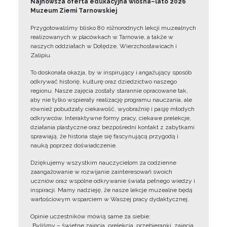
Najnowsza oferta edukacyjna wiosna–lato 2026
Muzeum Ziemi Tarnowskiej
Przygotowaliśmy blisko 80 różnorodnych lekcji muzealnych
realizowanych w placówkach w Tarnowie, a także w
naszych oddziałach w Dołędze, Wierzchosławicach i
Zalipiu.
To doskonała okazja, by w inspirujący i angażujący sposób
odkrywać historię, kulturę oraz dziedzictwo naszego
regionu. Nasze zajęcia zostały starannie opracowane tak,
aby nie tylko wspierały realizację programu nauczania, ale
również pobudzały ciekawość, wyobraźnię i pasję młodych
odkrywców. Interaktywne formy pracy, ciekawe prelekcje,
działania plastyczne oraz bezpośredni kontakt z zabytkami
sprawiają, że historia staje się fascynującą przygodą i
nauką poprzez doświadczenie.
Dziękujemy wszystkim nauczycielom za codzienne
zaangażowanie w rozwijanie zainteresowań swoich
uczniów oraz wspólne odkrywanie świata pełnego wiedzy i
inspiracji. Mamy nadzieję, że nasze lekcje muzealne będą
wartościowym wsparciem w Waszej pracy dydaktycznej.
Opinie uczestników mówią same za siebie:
„Byliśmy – świetne zajęcia, prelekcja, przebieranki, zajęcia