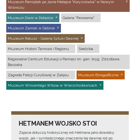
Muzeum Pamiątek po Janie Matejce "Koryznówka" w Nowym
Wiśniczu
Muzeum Dwór w Dołędze
Galeria "Panorama"
Muzeum Zamek w Dębnie
Muzeum Ratusz - Galeria Sztuki Dawnej
Muzeum Historii Tarnowa i Regionu
Siedziba
Regionalne Centrum Edukacji o Pamięci im. gen. bryg. Zdzisława
Baszaka
Zagroda Felicji Curyłowej w Zalipiu
Muzeum Etnograficzne
Muzeum Wincentego Witosa w Wierzchosławicach
HETMANEM WOJSKO STOI
Zajęcia dotyczą historycznej roli Hetmana jako dowódcy
wojsk, jak i symbolicznego znaczenia tej dawnej roli po