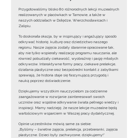
Przygotowaliśmy blisko 80 różnorodnych lekcji muzealnych
realizowanych w placówkach w Tarnowie, a także w
naszych oddziałach w Dołędze, Wierzchosławicach i
Zalipiu.
To doskonała okazja, by w inspirujący i angażujący sposób
odkrywać historię, kulturę oraz dziedzictwo naszego
regionu. Nasze zajęcia zostały starannie opracowane tak,
aby nie tylko wspierały realizację programu nauczania, ale
również pobudzały ciekawość, wyobraźnię i pasję młodych
odkrywców. Interaktywne formy pracy, ciekawe prelekcje,
działania plastyczne oraz bezpośredni kontakt z zabytkami
sprawiają, że historia staje się fascynującą przygodą i
nauką poprzez doświadczenie.
Dziękujemy wszystkim nauczycielom za codzienne
zaangażowanie w rozwijanie zainteresowań swoich
uczniów oraz wspólne odkrywanie świata pełnego wiedzy i
inspiracji. Mamy nadzieję, że nasze lekcje muzealne będą
wartościowym wsparciem w Waszej pracy dydaktycznej.
Opinie uczestników mówią same za siebie:
„Byliśmy – świetne zajęcia, prelekcja, przebieranki, zajęcia
plastyczne. Dzieci były zachwycone, dziękujemy!”