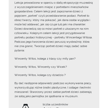
Lekcja prowadzona w oparciu o stałą ekspozycję muzealną
z wyszczególnieniem miejsc z portretami mieszkańców
gospodarstwa. Celem lekcji jest zapoznanie dzieci z
pojęciem „portret” czyli przedstawienie postaci. Portret to
obraz twarzy, który ma pokazać, jak dana osoba wygląda i
może też oddawać, jak się czuje lub jaki ma charakter.
Dzieci dowiedzą się co mówi portret o ukazanym na nim
człowieku. Kolejnym celem lekcji jest przygotowanie
portretu postaci historycznej - portretu Wincentego Witosa.
Podczas jego tworzenia dzieci poruszą wyobraźnię, która
nie zna granic. Tworząc portret dzieci mają zadać sobie
pytania:
Wincenty Witos, kolega z klasy czy miły pan?
Wincenty Witos, Wincenty czy Wicek?
Wincenty Witos, kolega czy dziadzio ?
By dać następnie odpowiedz podczas wykonywania pracy,
wykorzystując różne środki plastyczne, ( collage i techniki
mieszane). Stworzony przez siebie portret dzieci zabierają
ze sobą jako pamiątka ze spotkania w muzeum.
liczba uczestników