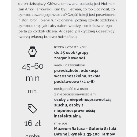
dzień dzisiejszy. Główną omawianą postacią jest Hetman
Jan Amor Tarnowski. Kim był Hetman, co robił, co nosił, co
symbolizowało jego władze? Część lekcji jest poświęcona
historii broni, pierw funkcjonalnej, później czysto ozdobnej i
symbolicznej, jak i atrybutom władzy - od królewskiego
berła po kordzik oficera. W części praktycznej uczestnicy
tworzą własną buławę hetmańską.
liczba uczestników
do 25 osób (grupy
zorganizowane)
45-60
wiek uczestników
przedszkole, edukacja
min
wczesnoszkolna, szkoła
podstawowa (kl. 4-8)
dostępność dla osób
min.
z niepełnosprawnościami
osoby z niepełnosprawnością
słuchu, osoby z
niepełnosprawnością
intelektualną
16 zł
miejsce
Muzeum Ratusz - Galeria Sztuki
Dawnej, Rynek 1, 33-100 Tarnów
osoba