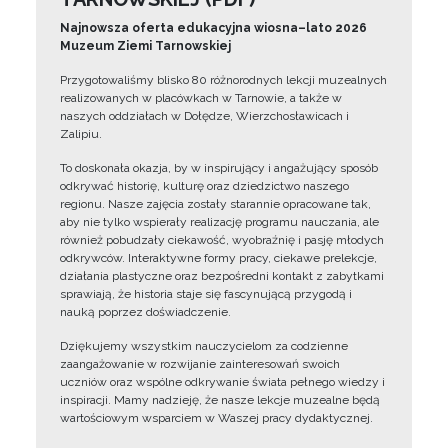
Najnowsza oferta edukacyjna wiosna–lato 2026
Muzeum Ziemi Tarnowskiej
Przygotowaliśmy blisko 80 różnorodnych lekcji muzealnych
realizowanych w placówkach w Tarnowie, a także w
naszych oddziałach w Dołędze, Wierzchosławicach i
Zalipiu.
To doskonała okazja, by w inspirujący i angażujący sposób
odkrywać historię, kulturę oraz dziedzictwo naszego
regionu. Nasze zajęcia zostały starannie opracowane tak,
aby nie tylko wspierały realizację programu nauczania, ale
również pobudzały ciekawość, wyobraźnię i pasję młodych
odkrywców. Interaktywne formy pracy, ciekawe prelekcje,
działania plastyczne oraz bezpośredni kontakt z zabytkami
sprawiają, że historia staje się fascynującą przygodą i
nauką poprzez doświadczenie.
Dziękujemy wszystkim nauczycielom za codzienne
zaangażowanie w rozwijanie zainteresowań swoich
uczniów oraz wspólne odkrywanie świata pełnego wiedzy i
inspiracji. Mamy nadzieję, że nasze lekcje muzealne będą
wartościowym wsparciem w Waszej pracy dydaktycznej.