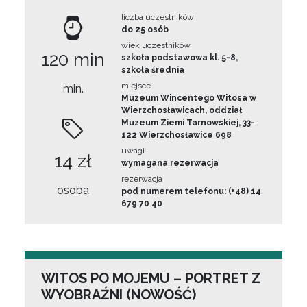
liczba uczestników
do 25 osób
wiek uczestników
120 min
szkoła podstawowa kl. 5-8,
szkoła średnia
miejsce
min.
Muzeum Wincentego Witosa w
Wierzchosławicach, oddział
Muzeum Ziemi Tarnowskiej, 33-
122 Wierzchosławice 698
uwagi
14 zł
wymagana rezerwacja
rezerwacja
osoba
pod numerem telefonu: (+48) 14
679 70 40
WITOS PO MOJEMU – PORTRET Z
WYOBRAŹNI (NOWOŚĆ)