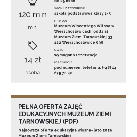
do 25 osób
wiek uczestników
120 min
szkoła podstawowa klasy 1-5
miejsce
Muzeum Wincentego Witosa w
min.
Wierzchosławicach, oddział
Muzeum Ziemi Tarnowskiej, 33-
122 Wierzchosławice 698
uwagi
wymagana rezerwacja
14 zł
rezerwacja
pod numerem telefonu: (+48) 14
osoba
679 70 40
PEŁNA OFERTA ZAJĘĆ
EDUKACYJNYCH MUZEUM ZIEMI
TARNOWSKIEJ (PDF)
Najnowsza oferta edukacyjna wiosna–lato 2026
Muzeum Ziemi Tarnowskiej