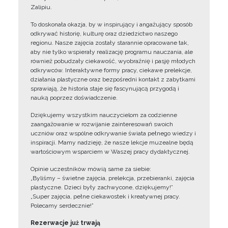
Zalipiu.
To doskonała okazja, by w inspirujący i angażujący sposób
odkrywać historię, kulturę oraz dziedzictwo naszego
regionu. Nasze zajęcia zostały starannie opracowane tak,
aby nie tylko wspierały realizację programu nauczania, ale
również pobudzały ciekawość, wyobraźnię i pasję młodych
odkrywców. Interaktywne formy pracy, ciekawe prelekcje,
działania plastyczne oraz bezpośredni kontakt z zabytkami
sprawiają, że historia staje się fascynującą przygodą i
nauką poprzez doświadczenie.
Dziękujemy wszystkim nauczycielom za codzienne
zaangażowanie w rozwijanie zainteresowań swoich
uczniów oraz wspólne odkrywanie świata pełnego wiedzy i
inspiracji. Mamy nadzieję, że nasze lekcje muzealne będą
wartościowym wsparciem w Waszej pracy dydaktycznej.
Opinie uczestników mówią same za siebie:
„Byliśmy – świetne zajęcia, prelekcja, przebieranki, zajęcia
plastyczne. Dzieci były zachwycone, dziękujemy!”
„Super zajęcia, pełne ciekawostek i kreatywnej pracy.
Polecamy serdecznie!”
Rezerwacje już trwają