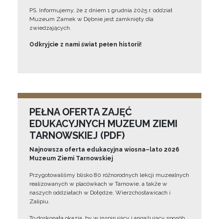
PS. Informujemy, że z dniem 1 grudnia 2025 r. oddział
Muzeum Zamek w Dębnie jest zamknięty dla
zwiedzających.
Odkryjcie z nami świat pełen historii!
PEŁNA OFERTA ZAJĘĆ
EDUKACYJNYCH MUZEUM ZIEMI
TARNOWSKIEJ (PDF)
Najnowsza oferta edukacyjna wiosna–lato 2026
Muzeum Ziemi Tarnowskiej
Przygotowaliśmy blisko 80 różnorodnych lekcji muzealnych
realizowanych w placówkach w Tarnowie, a także w
naszych oddziałach w Dołędze, Wierzchosławicach i
Zalipiu.
To doskonała okazja, by w inspirujący i angażujący sposób