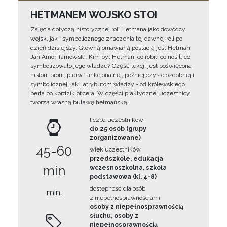
HETMANEM WOJSKO STOI
Zajęcia dotyczą historycznej roli Hetmana jako dowódcy
wojsk, jak i symbolicznego znaczenia tej dawnej roli po
dzień dzisiejszy. Główną omawianą postacią jest Hetman
Jan Amor Tarnowski. Kim był Hetman, co robił, co nosił, co
symbolizowało jego władze? Część lekcji jest poświęcona
historii broni, pierw funkcjonalnej, później czysto ozdobnej i
symbolicznej, jak i atrybutom władzy - od królewskiego
berła po kordzik oficera. W części praktycznej uczestnicy
tworzą własną buławę hetmańską.
liczba uczestników
do 25 osób (grupy
zorganizowane)
45-60
wiek uczestników
przedszkole, edukacja
min
wczesnoszkolna, szkoła
podstawowa (kl. 4-8)
dostępność dla osób
min.
z niepełnosprawnościami
osoby z niepełnosprawnością
słuchu, osoby z
niepełnosprawnością