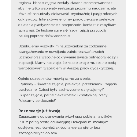
regionu. Nasze zajęcia zostały starannie opracowane tak,
aby nie tylko wspierały realizację programu nauczania, ale
również pobudzały ciekawość, wyobraźnię i pasję młodych
odkrywców. Interaktywne formy pracy, ciekawe prelekcje,
działania plastyczne oraz bezpośredni kontakt z zabytkami
sprawiają, że historia staje się fascynującą przygodą i
nauką poprzez doświadczenie.
Dziękujemy wszystkim nauczycielom za codzienne
zaangażowanie w rozwijanie zainteresowań swoich
uczniów oraz wspólne odkrywanie świata pełnego wiedzy i
inspiracji. Mamy nadzieję, że nasze lekcje muzealne będą
wartościowym wsparciem w Waszej pracy dydaktycznej.
Opinie uczestników mówią same za siebie:
„Byliśmy – świetne zajęcia, prelekcja, przebieranki, zajęcia
plastyczne. Dzieci były zachwycone, dziękujemy!”
„Super zajęcia, pełne ciekawostek i kreatywnej pracy.
Polecamy serdecznie!”
Rezerwacje już trwają
Zapraszamy do planowania wizyt oraz pobierania plików
PDF z pełną ofertą edukacyjną i lekcjami muzealnymi –
dostępna jest również skrócona wersja oferty bez
szczegółowych opisów.