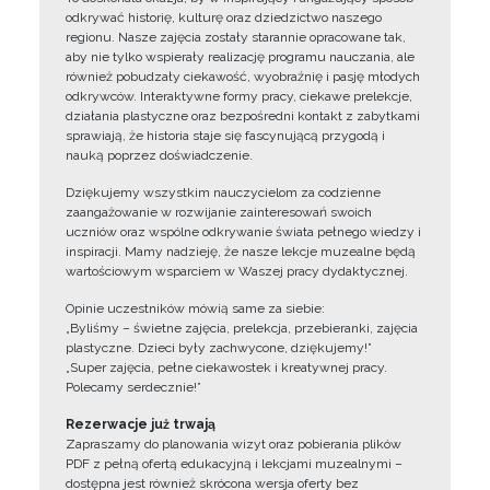
odkrywać historię, kulturę oraz dziedzictwo naszego
regionu. Nasze zajęcia zostały starannie opracowane tak,
aby nie tylko wspierały realizację programu nauczania, ale
również pobudzały ciekawość, wyobraźnię i pasję młodych
odkrywców. Interaktywne formy pracy, ciekawe prelekcje,
działania plastyczne oraz bezpośredni kontakt z zabytkami
sprawiają, że historia staje się fascynującą przygodą i
nauką poprzez doświadczenie.
Dziękujemy wszystkim nauczycielom za codzienne
zaangażowanie w rozwijanie zainteresowań swoich
uczniów oraz wspólne odkrywanie świata pełnego wiedzy i
inspiracji. Mamy nadzieję, że nasze lekcje muzealne będą
wartościowym wsparciem w Waszej pracy dydaktycznej.
Opinie uczestników mówią same za siebie:
„Byliśmy – świetne zajęcia, prelekcja, przebieranki, zajęcia
plastyczne. Dzieci były zachwycone, dziękujemy!”
„Super zajęcia, pełne ciekawostek i kreatywnej pracy.
Polecamy serdecznie!”
Rezerwacje już trwają
Zapraszamy do planowania wizyt oraz pobierania plików
PDF z pełną ofertą edukacyjną i lekcjami muzealnymi –
dostępna jest również skrócona wersja oferty bez