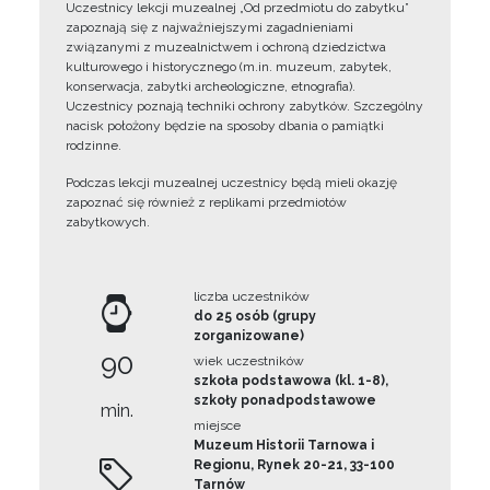
Uczestnicy lekcji muzealnej „Od przedmiotu do zabytku”
zapoznają się z najważniejszymi zagadnieniami
związanymi z muzealnictwem i ochroną dziedzictwa
kulturowego i historycznego (m.in. muzeum, zabytek,
konserwacja, zabytki archeologiczne, etnografia).
Uczestnicy poznają techniki ochrony zabytków. Szczególny
nacisk położony będzie na sposoby dbania o pamiątki
rodzinne.
Podczas lekcji muzealnej uczestnicy będą mieli okazję
zapoznać się również z replikami przedmiotów
zabytkowych.
liczba uczestników
do 25 osób (grupy
zorganizowane)
90
wiek uczestników
szkoła podstawowa (kl. 1-8),
szkoły ponadpodstawowe
min.
miejsce
Muzeum Historii Tarnowa i
Regionu, Rynek 20-21, 33-100
Tarnów