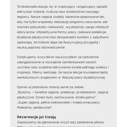
To doskonała okazja, by w inspirujący i angażujący sposób
odkrywać historię, kulturę oraz dziedzictwo naszego
regionu. Nasze zajęcia zostały starannie opracowane tak,
aby nie tylko wspierały realizację programu nauczania, ale
również pobudzały ciekawość, wyobraźnię i pasję młodych
odkrywców. Interaktywne formy pracy, ciekawe prelekcje,
działania plastyczne oraz bezpośredni kontakt z zabytkami
sprawiają, że historia staje się fascynującą przygodą i
nauką poprzez doświadczenie.
Dziękujemy wszystkim nauczycielom za codzienne
zaangażowanie w rozwijanie zainteresowań swoich
uczniów oraz wspólne odkrywanie świata pełnego wiedzy i
inspiracji. Mamy nadzieję, że nasze lekcje muzealne będą
wartościowym wsparciem w Waszej pracy dydaktycznej.
Opinie uczestników mówią same za siebie:
„Byliśmy – świetne zajęcia, prelekcja, przebieranki, zajęcia
plastyczne. Dzieci były zachwycone, dziękujemy!”
„Super zajęcia, pełne ciekawostek i kreatywnej pracy.
Polecamy serdecznie!”
Rezerwacje już trwają
Zapraszamy do planowania wizyt oraz pobierania plików