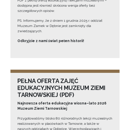
PDF z pełną ofertą edukacyjną i lekcjami muzealnymi –
dostępna jest również skrócona wersja oferty bez
szczegółowych opisów.
PS. Informujemy, że z dniem 1 grudnia 2025 r. oddział
Muzeum Zamek w Dębnie jest zamknięty dla
zwiedzających.
Odkryjcie z nami świat pełen historii!
PEŁNA OFERTA ZAJĘĆ
EDUKACYJNYCH MUZEUM ZIEMI
TARNOWSKIEJ (PDF)
Najnowsza oferta edukacyjna wiosna–lato 2026
Muzeum Ziemi Tarnowskiej
Przygotowaliśmy blisko 80 różnorodnych lekcji muzealnych
realizowanych w placówkach w Tarnowie, a także w
naszych oddziałach w Dołędze, Wierzchosławicach i