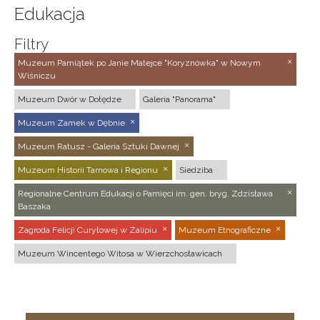
Edukacja
Filtry
Muzeum Pamiątek po Janie Matejce "Koryznówka" w Nowym
Wiśniczu
Muzeum Dwór w Dołędze
Galeria "Panorama"
Muzeum Zamek w Dębnie
Muzeum Ratusz - Galeria Sztuki Dawnej
Muzeum Historii Tarnowa i Regionu
Siedziba
Regionalne Centrum Edukacji o Pamięci im. gen. bryg. Zdzisława
Baszaka
Zagroda Felicji Curyłowej w Zalipiu
Muzeum Etnograficzne
Muzeum Wincentego Witosa w Wierzchosławicach