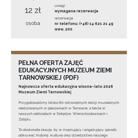
uwagi
12 zł
wymagana rezerwacja
rezerwacja
osoba
nr telefonu: (+48) 14 621 21 49
wew. 200
PEŁNA OFERTA ZAJĘĆ
EDUKACYJNYCH MUZEUM ZIEMI
TARNOWSKIEJ (PDF)
Najnowsza oferta edukacyjna wiosna–lato 2026
Muzeum Ziemi Tarnowskiej
Przygotowaliśmy blisko 80 różnorodnych lekcji muzealnych
realizowanych w placówkach w Tarnowie, a także w
naszych oddziałach w Dołędze, Wierzchosławicach i
Zalipiu.
To doskonała okazja, by w inspirujący i angażujący sposób
odkrywać historię, kulturę oraz dziedzictwo naszego