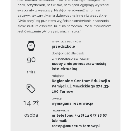
herb, przydomek, nazwisko, pamiątki), oglądają wybrane
eksponaty z wystawy. Następnie, również w formie
zabawy, lektury „Mania dziewczyna inne niż wszystkie” i
„Wścibscy” są punktem wyjścia do omówienia znaczenia
słów: kultura osobista, kultura narodowa. Podsumowaniem
jest ćwiczenie „W przysłowiach nauka”.
wiek uczestników
przedszkole
dostępność dla osób
90
z niepełnosprawnościami
osoby z niepełnosprawnością
intelektualną
min.
miejsce
Regionalne Centrum Edukacji o
Pamięci, ul. Mościckiego 27a, 33-
100 Tarnów
uwagi
14 zł
wymagana rezerwacja
rezerwacja
osoba
nr telefonu: (+48) 14 657 18 67
lub mail:
rceop@muzeum.tarnow.pl