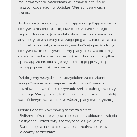
realizowanych w placówkach w Tarnowie, a także w
naszych oddziałach w Dołędze, Wierzchosławicach i
Zalipiu.
To doskonała okazja, by w inspirujący i angażujący sposób
odkrywać historię, kulturę oraz dziedzictwo naszego
regionu. Nasze zajęcia zostały starannie opracowane tak,
aby nie tylko wspierały realizację programu nauczania, ale
również pobudzały ciekawość, wyobraźnię i pasję młodych
odkrywców. Interaktywne formy pracy, ciekawe prelekcje,
działania plastyczne oraz bezpośredni kontakt z zabytkami
sprawiają, że historia staje się fascynującą przygodą i
nauką poprzez doświadczenie.
Dziękujemy wszystkim nauczycielom za codzienne
zaangażowanie w rozwijanie zainteresowań swoich
uczniów oraz wspólne odkrywanie świata pełnego wiedzy i
inspiracji. Mamy nadzieję, że nasze lekcje muzealne będą
wartościowym wsparciem w Waszej pracy dydaktycznej.
Opinie uczestników mówią same za siebie:
„Byliśmy – świetne zajęcia, prelekcja, przebieranki, zajęcia
plastyczne. Dzieci były zachwycone, dziękujemy!”
„Super zajęcia, pełne ciekawostek i kreatywnej pracy.
Polecamy serdecznie!”