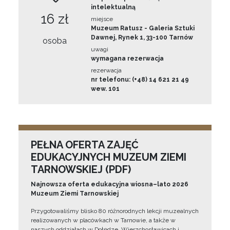
intelektualną
16 zł
miejsce
Muzeum Ratusz - Galeria Sztuki
Dawnej, Rynek 1, 33-100 Tarnów
osoba
uwagi
wymagana rezerwacja
rezerwacja
nr telefonu: (+48) 14 621 21 49
wew. 101
PEŁNA OFERTA ZAJĘĆ
EDUKACYJNYCH MUZEUM ZIEMI
TARNOWSKIEJ (PDF)
Najnowsza oferta edukacyjna wiosna–lato 2026
Muzeum Ziemi Tarnowskiej
Przygotowaliśmy blisko 80 różnorodnych lekcji muzealnych
realizowanych w placówkach w Tarnowie, a także w
naszych oddziałach w Dołędze, Wierzchosławicach i