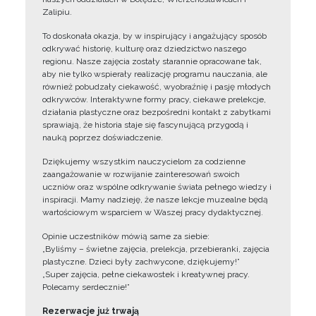
Zalipiu.
To doskonała okazja, by w inspirujący i angażujący sposób
odkrywać historię, kulturę oraz dziedzictwo naszego
regionu. Nasze zajęcia zostały starannie opracowane tak,
aby nie tylko wspierały realizację programu nauczania, ale
również pobudzały ciekawość, wyobraźnię i pasję młodych
odkrywców. Interaktywne formy pracy, ciekawe prelekcje,
działania plastyczne oraz bezpośredni kontakt z zabytkami
sprawiają, że historia staje się fascynującą przygodą i
nauką poprzez doświadczenie.
Dziękujemy wszystkim nauczycielom za codzienne
zaangażowanie w rozwijanie zainteresowań swoich
uczniów oraz wspólne odkrywanie świata pełnego wiedzy i
inspiracji. Mamy nadzieję, że nasze lekcje muzealne będą
wartościowym wsparciem w Waszej pracy dydaktycznej.
Opinie uczestników mówią same za siebie:
„Byliśmy – świetne zajęcia, prelekcja, przebieranki, zajęcia
plastyczne. Dzieci były zachwycone, dziękujemy!”
„Super zajęcia, pełne ciekawostek i kreatywnej pracy.
Polecamy serdecznie!”
Rezerwacje już trwają