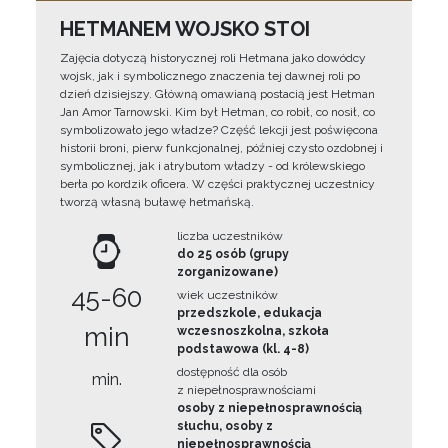
HETMANEM WOJSKO STOI
Zajęcia dotyczą historycznej roli Hetmana jako dowódcy
wojsk, jak i symbolicznego znaczenia tej dawnej roli po
dzień dzisiejszy. Główną omawianą postacią jest Hetman
Jan Amor Tarnowski. Kim był Hetman, co robił, co nosił, co
symbolizowało jego władze? Część lekcji jest poświęcona
historii broni, pierw funkcjonalnej, później czysto ozdobnej i
symbolicznej, jak i atrybutom władzy - od królewskiego
berła po kordzik oficera. W części praktycznej uczestnicy
tworzą własną buławę hetmańską.
liczba uczestników
do 25 osób (grupy
zorganizowane)
45-60
wiek uczestników
przedszkole, edukacja
min
wczesnoszkolna, szkoła
podstawowa (kl. 4-8)
dostępność dla osób
min.
z niepełnosprawnościami
osoby z niepełnosprawnością
słuchu, osoby z
niepełnosprawnością