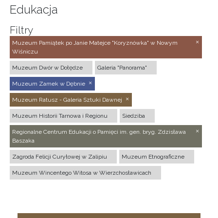
Edukacja
Filtry
Muzeum Pamiątek po Janie Matejce "Koryznówka" w Nowym
Wiśniczu
Muzeum Dwór w Dołędze
Galeria "Panorama"
Muzeum Zamek w Dębnie
Muzeum Ratusz - Galeria Sztuki Dawnej
Muzeum Historii Tarnowa i Regionu
Siedziba
Regionalne Centrum Edukacji o Pamięci im. gen. bryg. Zdzisława
Baszaka
Zagroda Felicji Curyłowej w Zalipiu
Muzeum Etnograficzne
Muzeum Wincentego Witosa w Wierzchosławicach