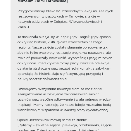
Muzeum Ziemi Tarnowskiej
Przygotowaliśmy blisko 80 różnorodnych lekcji muzealnych
realizowanych w placówkach w Tarnowie, a także w
naszych oddziałach w Dołędze, Wierzchosławicach i
Zalipiu.
To doskonała okazja, by w inspirujący i angażujący sposób
odkrywać historię, kulturę oraz dziedzictwo naszego
regionu. Nasze zajęcia zostały starannie opracowane tak,
aby nie tylko wspierały realizację programu nauczania, ale
również pobudzały ciekawość, wyobraźnię i pasję młodych
odkrywców. Interaktywne formy pracy, ciekawe prelekcje,
działania plastyczne oraz bezpośredni kontakt z zabytkami
sprawiają, że historia staje się fascynującą przygodą i
nauką poprzez doświadczenie.
Dziękujemy wszystkim nauczycielom za codzienne
zaangażowanie w rozwijanie zainteresowań swoich
uczniów oraz wspólne odkrywanie świata pełnego wiedzy i
inspiracji. Mamy nadzieję, że nasze lekcje muzealne będą
wartościowym wsparciem w Waszej pracy dydaktycznej.
Opinie uczestników mówią same za siebie:
„Byliśmy – świetne zajęcia, prelekcja, przebieranki, zajęcia
plastyczne. Dzieci były zachwycone, dziękujemy!”