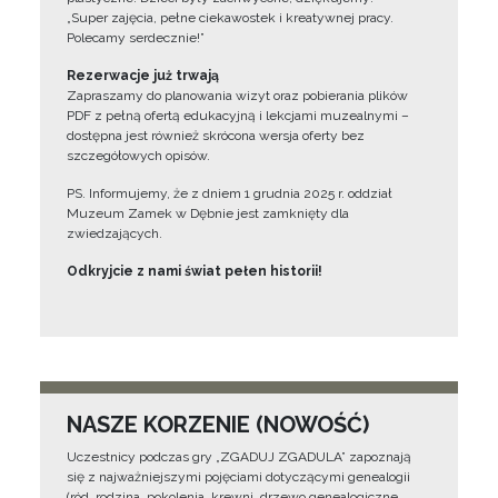
„Super zajęcia, pełne ciekawostek i kreatywnej pracy.
Polecamy serdecznie!”
Rezerwacje już trwają
Zapraszamy do planowania wizyt oraz pobierania plików
PDF z pełną ofertą edukacyjną i lekcjami muzealnymi –
dostępna jest również skrócona wersja oferty bez
szczegółowych opisów.
PS. Informujemy, że z dniem 1 grudnia 2025 r. oddział
Muzeum Zamek w Dębnie jest zamknięty dla
zwiedzających.
Odkryjcie z nami świat pełen historii!
NASZE KORZENIE (NOWOŚĆ)
Uczestnicy podczas gry „ZGADUJ ZGADULA” zapoznają
się z najważniejszymi pojęciami dotyczącymi genealogii
(ród, rodzina, pokolenia, krewni, drzewo genealogiczne,