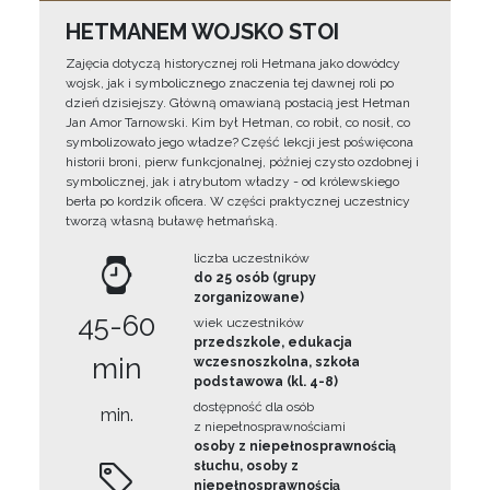
HETMANEM WOJSKO STOI
Zajęcia dotyczą historycznej roli Hetmana jako dowódcy
wojsk, jak i symbolicznego znaczenia tej dawnej roli po
dzień dzisiejszy. Główną omawianą postacią jest Hetman
Jan Amor Tarnowski. Kim był Hetman, co robił, co nosił, co
symbolizowało jego władze? Część lekcji jest poświęcona
historii broni, pierw funkcjonalnej, później czysto ozdobnej i
symbolicznej, jak i atrybutom władzy - od królewskiego
berła po kordzik oficera. W części praktycznej uczestnicy
tworzą własną buławę hetmańską.
liczba uczestników
do 25 osób (grupy
zorganizowane)
45-60
wiek uczestników
przedszkole, edukacja
min
wczesnoszkolna, szkoła
podstawowa (kl. 4-8)
dostępność dla osób
min.
z niepełnosprawnościami
osoby z niepełnosprawnością
słuchu, osoby z
niepełnosprawnością