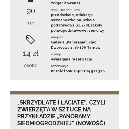
zorganizowane)
90
wiek uczestników
przedszkole, edukacja
wczesnoszkolna, szkoła
min.
podstawowa (kl. 4-8), szkoły
ponadpodstawowe, seniorzy
miejsce
Galeria „Panorama”, Plac
Dworcowy 4, 33-100 Tarnów
14 zł
uwagi
wymagana rezerwacja
osoba
rezerwacja
nr telefonu: (+48) 784 912 326
„SKRZYDLATE I ŁACIATE”, CZYLI
ZWIERZĘTA W SZTUCE NA
PRZYKŁADZIE „PANORAMY
SIEDMIOGRODZKIEJ” (NOWOŚĆ)