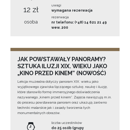
uwagi
12 zł
wymagana rezerwacja
rezerwacja
osoba
nr telefonu: (+48) 14 621 21 49
wew. 200
JAK POWSTAWAŁY PANORAMY?
SZTUKA ILUZJI XIX. WIEKU JAKO
„KINO PRZED KINEM” (NOWOŚĆ)
Lekcja muzealna dotyczy panoram XIX. wieku jako
wyjątkowego zjawiska łączącego sztukę, naukę i iluzję,
które stanowiło formę immersyjnego doświadczenia
nazywanego „kinem przed kinem”. Zajęcia nawiązują m.in.
do procesu powstawania panoram oraz ukazują zarówno
techniki malarskie jak i zasady tworzenia tych
monumentalnych obrazów.
liczba uczestników
do 25 osób (grupy