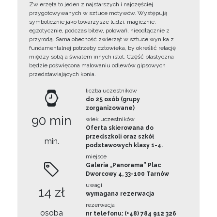
Zwierzęta to jeden z najstarszych i najczęściej
przygotowywanych w sztuce motywów. Występują
symbolicznie jako towarzysze ludzi, magicznie,
egzotycznie, podczas bitew, polowań, nieodłącznie z
przyrodą. Sama obecność zwierząt w sztuce wynika z
fundamentalnej potrzeby człowieka, by określić relację
między sobą a światem innych istot. Część plastyczna
będzie poświęcona malowaniu odlewów gipsowych
przedstawiających konia.
liczba uczestników
do 25 osób (grupy
zorganizowane)
90 min
wiek uczestników
Oferta skierowana do
przedszkoli oraz szkół
min.
podstawowych klasy 1-4.
miejsce
Galeria „Panorama” Plac
Dworcowy 4, 33-100 Tarnów
uwagi
14 zł
wymagana rezerwacja
rezerwacja
osoba
nr telefonu: (+48) 784 912 326