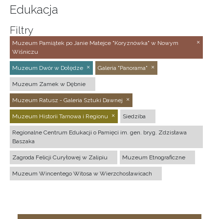
Edukacja
Filtry
Muzeum Pamiątek po Janie Matejce "Koryznówka" w Nowym
Wiśniczu
Muzeum Dwór w Dołędze
Galeria "Panorama"
Muzeum Zamek w Dębnie
Muzeum Ratusz - Galeria Sztuki Dawnej
Muzeum Historii Tarnowa i Regionu
Siedziba
Regionalne Centrum Edukacji o Pamięci im. gen. bryg. Zdzisława
Baszaka
Zagroda Felicji Curyłowej w Zalipiu
Muzeum Etnograficzne
Muzeum Wincentego Witosa w Wierzchosławicach