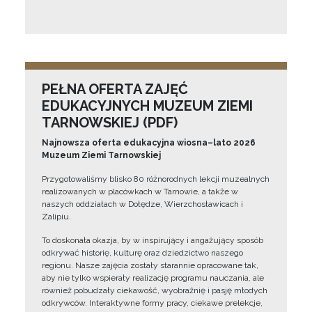
PEŁNA OFERTA ZAJĘĆ
EDUKACYJNYCH MUZEUM ZIEMI
TARNOWSKIEJ (PDF)
Najnowsza oferta edukacyjna wiosna–lato 2026
Muzeum Ziemi Tarnowskiej
Przygotowaliśmy blisko 80 różnorodnych lekcji muzealnych
realizowanych w placówkach w Tarnowie, a także w
naszych oddziałach w Dołędze, Wierzchosławicach i
Zalipiu.
To doskonała okazja, by w inspirujący i angażujący sposób
odkrywać historię, kulturę oraz dziedzictwo naszego
regionu. Nasze zajęcia zostały starannie opracowane tak,
aby nie tylko wspierały realizację programu nauczania, ale
również pobudzały ciekawość, wyobraźnię i pasję młodych
odkrywców. Interaktywne formy pracy, ciekawe prelekcje,