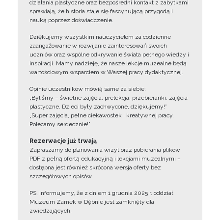
działania plastyczne oraz bezpośredni kontakt z zabytkami
sprawiają, że historia staje się fascynującą przygodą i
nauką poprzez doświadczenie.
Dziękujemy wszystkim nauczycielom za codzienne
zaangażowanie w rozwijanie zainteresowań swoich
uczniów oraz wspólne odkrywanie świata pełnego wiedzy i
inspiracji. Mamy nadzieję, że nasze lekcje muzealne będą
wartościowym wsparciem w Waszej pracy dydaktycznej.
Opinie uczestników mówią same za siebie:
„Byliśmy – świetne zajęcia, prelekcja, przebieranki, zajęcia
plastyczne. Dzieci były zachwycone, dziękujemy!”
„Super zajęcia, pełne ciekawostek i kreatywnej pracy.
Polecamy serdecznie!”
Rezerwacje już trwają
Zapraszamy do planowania wizyt oraz pobierania plików
PDF z pełną ofertą edukacyjną i lekcjami muzealnymi –
dostępna jest również skrócona wersja oferty bez
szczegółowych opisów.
PS. Informujemy, że z dniem 1 grudnia 2025 r. oddział
Muzeum Zamek w Dębnie jest zamknięty dla
zwiedzających.