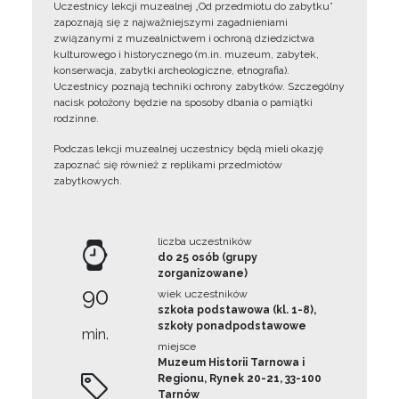
Uczestnicy lekcji muzealnej „Od przedmiotu do zabytku”
zapoznają się z najważniejszymi zagadnieniami
związanymi z muzealnictwem i ochroną dziedzictwa
kulturowego i historycznego (m.in. muzeum, zabytek,
konserwacja, zabytki archeologiczne, etnografia).
Uczestnicy poznają techniki ochrony zabytków. Szczególny
nacisk położony będzie na sposoby dbania o pamiątki
rodzinne.
Podczas lekcji muzealnej uczestnicy będą mieli okazję
zapoznać się również z replikami przedmiotów
zabytkowych.
liczba uczestników
do 25 osób (grupy
zorganizowane)
90
wiek uczestników
szkoła podstawowa (kl. 1-8),
szkoły ponadpodstawowe
min.
miejsce
Muzeum Historii Tarnowa i
Regionu, Rynek 20-21, 33-100
Tarnów