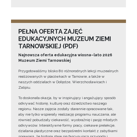
PEŁNA OFERTA ZAJĘĆ
EDUKACYJNYCH MUZEUM ZIEMI
TARNOWSKIEJ (PDF)
Najnowsza oferta edukacyjna wiosna–lato 2026
Muzeum Ziemi Tarnowskiej
Przygotowaliśmy blisko 80 różnorodnych lekcji muzealnych
realizowanych w placówkach w Tarnowie, a także w
naszych oddziałach w Dołędze, Wierzchosławicach i
Zalipiu.
To doskonała okazja, by w inspirujący i angażujący sposób
odkrywać historię, kulturę oraz dziedzictwo naszego
regionu. Nasze zajęcia zostały starannie opracowane tak,
aby nie tylko wspierały realizację programu nauczania, ale
również pobudzały ciekawość, wyobraźnię i pasję młodych
odkrywców. Interaktywne formy pracy, ciekawe prelekcje,
działania plastyczne oraz bezpośredni kontakt z zabytkami
sprawiają, że historia staje się fascynującą przygodą i