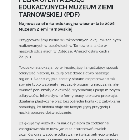
EDUKACYJNYCH MUZEUM ZIEMI
TARNOWSKIEJ (PDF)
Najnowsza oferta edukacyjna wiosna–lato 2026
Muzeum Ziemi Tarnowskiej
Przygotowaliśmy blisko 80 różnorodnych lekcji muzealnych
realizowanych w placówkach w Tarnowie, a także w
naszych oddziałach w Dołędze, Wierzchosławicach i
Zalipiu.
To doskonała okazja, by w inspirujący i angażujący sposób
odkrywać historię, kulturę oraz dziedzictwo naszego
regionu. Nasze zajęcia zostały starannie opracowane tak,
aby nie tylko wspierały realizację programu nauczania, ale
również pobudzały ciekawość, wyobraźnię i pasję młodych
odkrywców. Interaktywne formy pracy, ciekawe prelekcje,
działania plastyczne oraz bezpośredni kontakt z zabytkami
sprawiają, że historia staje się fascynującą przygodą i
nauką poprzez doświadczenie.
Dziękujemy wszystkim nauczycielom za codzienne
zaangażowanie w rozwijanie zainteresowań swoich
uczniów oraz wspólne odkrywanie świata pełnego wiedzy i