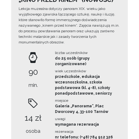
Lekcja muzealna dotyczy panoram XIX. wieku jako
wyjątkowego zjawiska łączącego sztukę, naukę i iluzję,
które stanowiło formę immersyjnego doświadczenia
nazywanego „kinem przed kinem”. Zajęcia nawiązują m.in.
do procesu powstawania panoram oraz ukazują zarówno
techniki malarskie jak i zasady tworzenia tych
monumentalnych obrazów.
liczba uczestników
do 25 osób (grupy
zorganizowane)
90
wiek uczestników
przedszkole, edukacja
wczesnoszkolna, szkoła
min.
podstawowa (kl. 4-8), szkoły
ponadpodstawowe, seniorzy
miejsce
Galeria „Panorama”, Plac
Dworcowy 4, 33-100 Tarnów
14 zł
uwagi
wymagana rezerwacja
osoba
rezerwacja
nr telefonu: (+48) 784 912 326