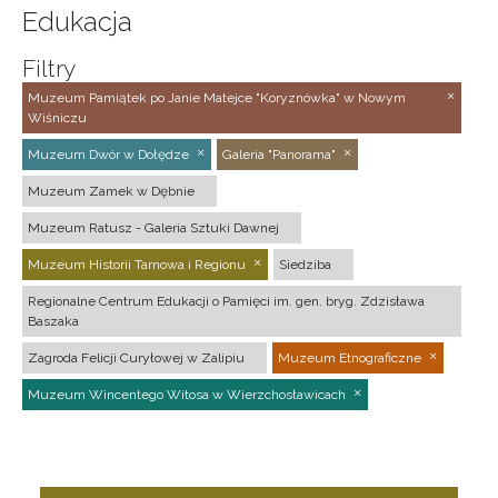
Edukacja
Filtry
Muzeum Pamiątek po Janie Matejce "Koryznówka" w Nowym
Wiśniczu
Muzeum Dwór w Dołędze
Galeria "Panorama"
Muzeum Zamek w Dębnie
Muzeum Ratusz - Galeria Sztuki Dawnej
Muzeum Historii Tarnowa i Regionu
Siedziba
Regionalne Centrum Edukacji o Pamięci im. gen. bryg. Zdzisława
Baszaka
Zagroda Felicji Curyłowej w Zalipiu
Muzeum Etnograficzne
Muzeum Wincentego Witosa w Wierzchosławicach