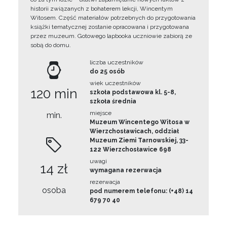
historii związanych z bohaterem lekcji, Wincentym
Witosem. Część materiałów potrzebnych do przygotowania
książki tematycznej zostanie opracowana i przygotowana
przez muzeum. Gotowego lapbooka uczniowie zabiorą ze
sobą do domu.
liczba uczestników
do 25 osób
wiek uczestników
120 min
szkoła podstawowa kl. 5-8,
szkoła średnia
miejsce
min.
Muzeum Wincentego Witosa w
Wierzchosławicach, oddział
Muzeum Ziemi Tarnowskiej, 33-
122 Wierzchosławice 698
uwagi
14 zł
wymagana rezerwacja
rezerwacja
osoba
pod numerem telefonu: (+48) 14
679 70 40