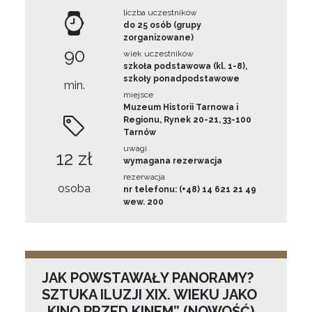
liczba uczestników
do 25 osób (grupy
zorganizowane)
90
wiek uczestników
szkoła podstawowa (kl. 1-8),
szkoły ponadpodstawowe
min.
miejsce
Muzeum Historii Tarnowa i
Regionu, Rynek 20-21, 33-100
Tarnów
uwagi
12 zł
wymagana rezerwacja
rezerwacja
osoba
nr telefonu: (+48) 14 621 21 49
wew. 200
JAK POWSTAWAŁY PANORAMY?
SZTUKA ILUZJI XIX. WIEKU JAKO
„KINO PRZED KINEM” (NOWOŚĆ)