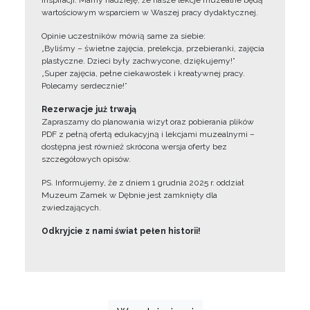
inspiracji. Mamy nadzieję, że nasze lekcje muzealne będą
wartościowym wsparciem w Waszej pracy dydaktycznej.
Opinie uczestników mówią same za siebie:
„Byliśmy – świetne zajęcia, prelekcja, przebieranki, zajęcia
plastyczne. Dzieci były zachwycone, dziękujemy!”
„Super zajęcia, pełne ciekawostek i kreatywnej pracy.
Polecamy serdecznie!”
Rezerwacje już trwają
Zapraszamy do planowania wizyt oraz pobierania plików
PDF z pełną ofertą edukacyjną i lekcjami muzealnymi –
dostępna jest również skrócona wersja oferty bez
szczegółowych opisów.
PS. Informujemy, że z dniem 1 grudnia 2025 r. oddział
Muzeum Zamek w Dębnie jest zamknięty dla
zwiedzających.
Odkryjcie z nami świat pełen historii!