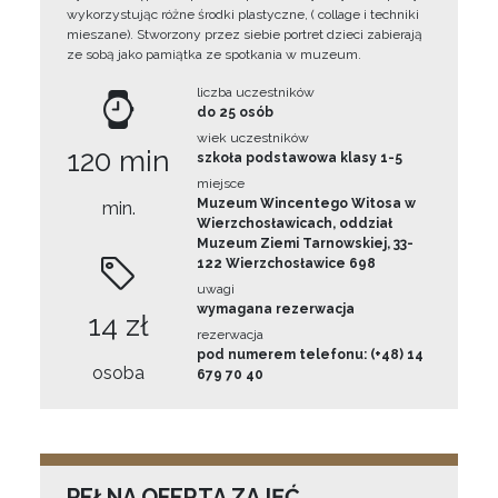
wykorzystując różne środki plastyczne, ( collage i techniki
mieszane). Stworzony przez siebie portret dzieci zabierają
ze sobą jako pamiątka ze spotkania w muzeum.
liczba uczestników
do 25 osób
wiek uczestników
120 min
szkoła podstawowa klasy 1-5
miejsce
Muzeum Wincentego Witosa w
min.
Wierzchosławicach, oddział
Muzeum Ziemi Tarnowskiej, 33-
122 Wierzchosławice 698
uwagi
wymagana rezerwacja
14 zł
rezerwacja
pod numerem telefonu: (+48) 14
osoba
679 70 40
PEŁNA OFERTA ZAJĘĆ