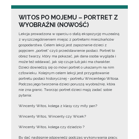
WITOS PO MOJEMU – PORTRET Z
WYOBRAŹNI (NOWOŚĆ)
Lekcja prowadzona w oparciu o stałą ekspozycję muzealną
z wyszczególnieniem miejsc z portretami mieszkańców
gospodarstwa. Celem lekcji jest zapoznanie dzieci z
pojęciem „portret” czyli przedstawienie postaci. Portret to
obraz twarzy, który ma pokazać, jak dana osoba wygląda i
może też oddawać, jak się czuje lub jaki ma charakter.
Dzieci dowiedzą się co mówi portret o ukazanym na nim
człowieku. Kolejnym celem lekcji jest przygotowanie
portretu postaci historycznej - portretu Wincentego Witosa.
Podczas jego tworzenia dzieci poruszą wyobraźnię, która
nie zna granic. Tworząc portret dzieci mają zadać sobie
pytania:
Wincenty Witos, kolega z klasy czy miły pan?
Wincenty Witos, Wincenty czy Wicek?
Wincenty Witos, kolega czy dziadzio ?
By dać następnie odpowiedz podczas wykonywania pracy,