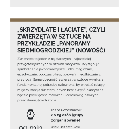
„SKRZYDLATE I ŁACIATE”, CZYLI
ZWIERZĘTA W SZTUCE NA
PRZYKŁADZIE „PANORAMY
SIEDMIOGRODZKIEJ” (NOWOŚĆ)
Zwierzęta to jeden z najstarszych i najczęściej
przygotowywanych w sztuce motywów. Występują
symbolicznie jako towarzysze ludzi, magicznie,
egzotycznie, podczas bitew, polowań, nieodłącznie z
przyrodą. Sama obecność zwierząt w sztuce wynika z
fundamentalnej potrzeby człowieka, by określić relację
między sobą a światem innych istot. Część plastyczna
będzie poświęcona malowaniu odlewów gipsowych
przedstawiających konia.
liczba uczestników
do 25 osób (grupy
zorganizowane)
90 min
wiek uczestników