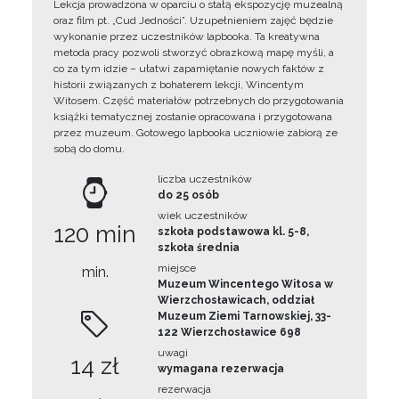
Lekcja prowadzona w oparciu o stałą ekspozycję muzealną
oraz film pt. „Cud Jedności”. Uzupełnieniem zajęć będzie
wykonanie przez uczestników lapbooka. Ta kreatywna
metoda pracy pozwoli stworzyć obrazkową mapę myśli, a
co za tym idzie – ułatwi zapamiętanie nowych faktów z
historii związanych z bohaterem lekcji, Wincentym
Witosem. Część materiałów potrzebnych do przygotowania
książki tematycznej zostanie opracowana i przygotowana
przez muzeum. Gotowego lapbooka uczniowie zabiorą ze
sobą do domu.
liczba uczestników
do 25 osób
wiek uczestników
120 min
szkoła podstawowa kl. 5-8,
szkoła średnia
miejsce
min.
Muzeum Wincentego Witosa w
Wierzchosławicach, oddział
Muzeum Ziemi Tarnowskiej, 33-
122 Wierzchosławice 698
uwagi
14 zł
wymagana rezerwacja
rezerwacja