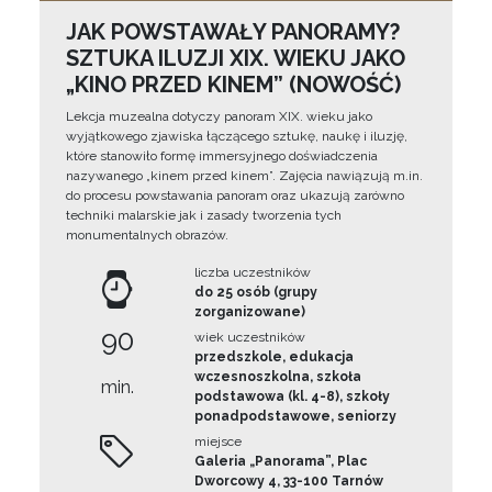
JAK POWSTAWAŁY PANORAMY?
SZTUKA ILUZJI XIX. WIEKU JAKO
„KINO PRZED KINEM” (NOWOŚĆ)
Lekcja muzealna dotyczy panoram XIX. wieku jako
wyjątkowego zjawiska łączącego sztukę, naukę i iluzję,
które stanowiło formę immersyjnego doświadczenia
nazywanego „kinem przed kinem”. Zajęcia nawiązują m.in.
do procesu powstawania panoram oraz ukazują zarówno
techniki malarskie jak i zasady tworzenia tych
monumentalnych obrazów.
liczba uczestników
do 25 osób (grupy
zorganizowane)
90
wiek uczestników
przedszkole, edukacja
wczesnoszkolna, szkoła
min.
podstawowa (kl. 4-8), szkoły
ponadpodstawowe, seniorzy
miejsce
Galeria „Panorama”, Plac
Dworcowy 4, 33-100 Tarnów