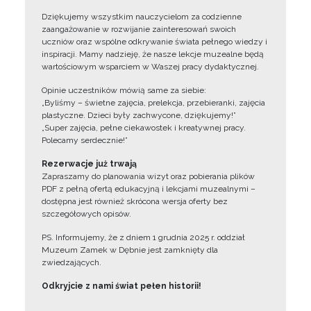
Dziękujemy wszystkim nauczycielom za codzienne
zaangażowanie w rozwijanie zainteresowań swoich
uczniów oraz wspólne odkrywanie świata pełnego wiedzy i
inspiracji. Mamy nadzieję, że nasze lekcje muzealne będą
wartościowym wsparciem w Waszej pracy dydaktycznej.
Opinie uczestników mówią same za siebie:
„Byliśmy – świetne zajęcia, prelekcja, przebieranki, zajęcia
plastyczne. Dzieci były zachwycone, dziękujemy!”
„Super zajęcia, pełne ciekawostek i kreatywnej pracy.
Polecamy serdecznie!”
Rezerwacje już trwają
Zapraszamy do planowania wizyt oraz pobierania plików
PDF z pełną ofertą edukacyjną i lekcjami muzealnymi –
dostępna jest również skrócona wersja oferty bez
szczegółowych opisów.
PS. Informujemy, że z dniem 1 grudnia 2025 r. oddział
Muzeum Zamek w Dębnie jest zamknięty dla
zwiedzających.
Odkryjcie z nami świat pełen historii!