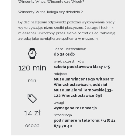
Wincenty Witos, Wincenty czy Wicek?
Wincenty Witos, kolega czy dziadzio ?
By dać następnie odpowiedz podczas wykonywania pracy,
wykorzystując różne środki plastyczne, ( collage i techniki
mieszane). Stworzony przez siebie portret dzieci zabierają
ze sobą jako pamiątka ze spotkania w muzeum.
liczba uczestników
do 25 osób
wiek uczestników
120 min
szkoła podstawowa klasy 1-5
miejsce
Muzeum Wincentego Witosa w
min.
Wierzchosławicach, oddział
Muzeum Ziemi Tarnowskiej, 33-
122 Wierzchosławice 698
uwagi
wymagana rezerwacja
14 zł
rezerwacja
pod numerem telefonu: (+48) 14
osoba
679 70 40