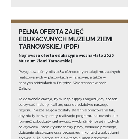
PEŁNA OFERTA ZAJĘĆ
EDUKACYJNYCH MUZEUM ZIEMI
TARNOWSKIEJ (PDF)
Najnowsza oferta edukacyjna wiosna–lato 2026
Muzeum Ziemi Tarnowskiej
Przygotowaliśmy blisko 80 różnorodnych lekcji muzealnych
realizowanych w placówkach w Tarnowie, a także w
naszych oddziałach w Dołędze, Wierzchosławicach i
Zalipiu.
To doskonała okazja, by w inspirujący i angażujący sposób
odkrywać historię, kulturę oraz dziedzictwo naszego
regionu. Nasze zajęcia zostały starannie opracowane tak,
aby nie tylko wspierały realizację programu nauczania, ale
również pobudzały ciekawość, wyobraźnię i pasję młodych
odkrywców. Interaktywne formy pracy, ciekawe prelekcje,
działania plastyczne oraz bezpośredni kontakt z zabytkami
sprawiają, że historia staje się fascynującą przygodą i