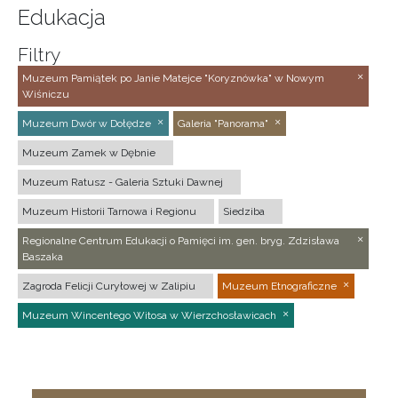
Edukacja
Filtry
Muzeum Pamiątek po Janie Matejce "Koryznówka" w Nowym
Wiśniczu
Muzeum Dwór w Dołędze
Galeria "Panorama"
Muzeum Zamek w Dębnie
Muzeum Ratusz - Galeria Sztuki Dawnej
Muzeum Historii Tarnowa i Regionu
Siedziba
Regionalne Centrum Edukacji o Pamięci im. gen. bryg. Zdzisława
Baszaka
Zagroda Felicji Curyłowej w Zalipiu
Muzeum Etnograficzne
Muzeum Wincentego Witosa w Wierzchosławicach