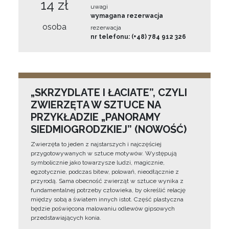
14 zł
uwagi
wymagana rezerwacja
osoba
rezerwacja
nr telefonu: (+48) 784 912 326
„SKRZYDLATE I ŁACIATE”, CZYLI
ZWIERZĘTA W SZTUCE NA
PRZYKŁADZIE „PANORAMY
SIEDMIOGRODZKIEJ” (NOWOŚĆ)
Zwierzęta to jeden z najstarszych i najczęściej
przygotowywanych w sztuce motywów. Występują
symbolicznie jako towarzysze ludzi, magicznie,
egzotycznie, podczas bitew, polowań, nieodłącznie z
przyrodą. Sama obecność zwierząt w sztuce wynika z
fundamentalnej potrzeby człowieka, by określić relację
między sobą a światem innych istot. Część plastyczna
będzie poświęcona malowaniu odlewów gipsowych
przedstawiających konia.