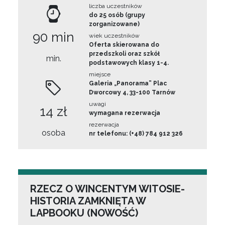
liczba uczestników
do 25 osób (grupy
zorganizowane)
90 min
wiek uczestników
Oferta skierowana do
przedszkoli oraz szkół
min.
podstawowych klasy 1-4.
miejsce
Galeria „Panorama” Plac
Dworcowy 4, 33-100 Tarnów
uwagi
14 zł
wymagana rezerwacja
rezerwacja
osoba
nr telefonu: (+48) 784 912 326
RZECZ O WINCENTYM WITOSIE-
HISTORIA ZAMKNIĘTA W
LAPBOOKU (NOWOŚĆ)