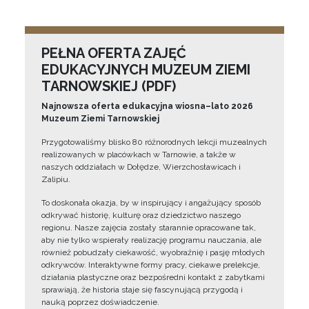
PEŁNA OFERTA ZAJĘĆ
EDUKACYJNYCH MUZEUM ZIEMI
TARNOWSKIEJ (PDF)
Najnowsza oferta edukacyjna wiosna–lato 2026
Muzeum Ziemi Tarnowskiej
Przygotowaliśmy blisko 80 różnorodnych lekcji muzealnych
realizowanych w placówkach w Tarnowie, a także w
naszych oddziałach w Dołędze, Wierzchosławicach i
Zalipiu.
To doskonała okazja, by w inspirujący i angażujący sposób
odkrywać historię, kulturę oraz dziedzictwo naszego
regionu. Nasze zajęcia zostały starannie opracowane tak,
aby nie tylko wspierały realizację programu nauczania, ale
również pobudzały ciekawość, wyobraźnię i pasję młodych
odkrywców. Interaktywne formy pracy, ciekawe prelekcje,
działania plastyczne oraz bezpośredni kontakt z zabytkami
sprawiają, że historia staje się fascynującą przygodą i
nauką poprzez doświadczenie.