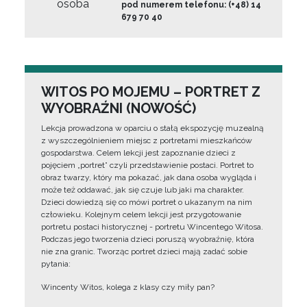
osoba
pod numerem telefonu: (+48) 14
679 70 40
WITOS PO MOJEMU – PORTRET Z
WYOBRAŹNI (NOWOŚĆ)
Lekcja prowadzona w oparciu o stałą ekspozycję muzealną
z wyszczególnieniem miejsc z portretami mieszkańców
gospodarstwa. Celem lekcji jest zapoznanie dzieci z
pojęciem „portret” czyli przedstawienie postaci. Portret to
obraz twarzy, który ma pokazać, jak dana osoba wygląda i
może też oddawać, jak się czuje lub jaki ma charakter.
Dzieci dowiedzą się co mówi portret o ukazanym na nim
człowieku. Kolejnym celem lekcji jest przygotowanie
portretu postaci historycznej - portretu Wincentego Witosa.
Podczas jego tworzenia dzieci poruszą wyobraźnię, która
nie zna granic. Tworząc portret dzieci mają zadać sobie
pytania:
Wincenty Witos, kolega z klasy czy miły pan?