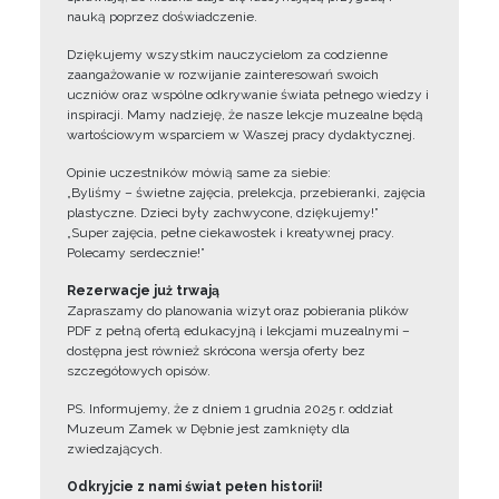
nauką poprzez doświadczenie.
Dziękujemy wszystkim nauczycielom za codzienne
zaangażowanie w rozwijanie zainteresowań swoich
uczniów oraz wspólne odkrywanie świata pełnego wiedzy i
inspiracji. Mamy nadzieję, że nasze lekcje muzealne będą
wartościowym wsparciem w Waszej pracy dydaktycznej.
Opinie uczestników mówią same za siebie:
„Byliśmy – świetne zajęcia, prelekcja, przebieranki, zajęcia
plastyczne. Dzieci były zachwycone, dziękujemy!”
„Super zajęcia, pełne ciekawostek i kreatywnej pracy.
Polecamy serdecznie!”
Rezerwacje już trwają
Zapraszamy do planowania wizyt oraz pobierania plików
PDF z pełną ofertą edukacyjną i lekcjami muzealnymi –
dostępna jest również skrócona wersja oferty bez
szczegółowych opisów.
PS. Informujemy, że z dniem 1 grudnia 2025 r. oddział
Muzeum Zamek w Dębnie jest zamknięty dla
zwiedzających.
Odkryjcie z nami świat pełen historii!