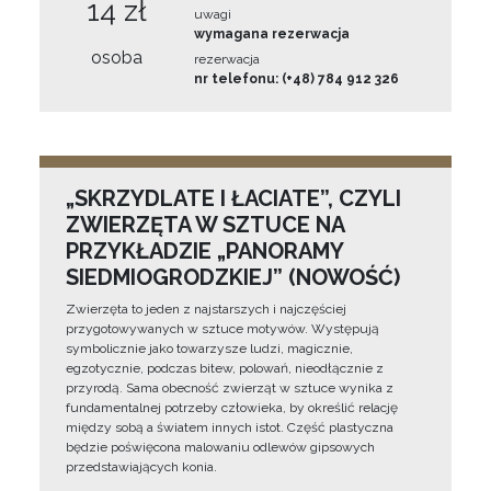
14 zł
uwagi
wymagana rezerwacja
osoba
rezerwacja
nr telefonu: (+48) 784 912 326
„SKRZYDLATE I ŁACIATE”, CZYLI
ZWIERZĘTA W SZTUCE NA
PRZYKŁADZIE „PANORAMY
SIEDMIOGRODZKIEJ” (NOWOŚĆ)
Zwierzęta to jeden z najstarszych i najczęściej
przygotowywanych w sztuce motywów. Występują
symbolicznie jako towarzysze ludzi, magicznie,
egzotycznie, podczas bitew, polowań, nieodłącznie z
przyrodą. Sama obecność zwierząt w sztuce wynika z
fundamentalnej potrzeby człowieka, by określić relację
między sobą a światem innych istot. Część plastyczna
będzie poświęcona malowaniu odlewów gipsowych
przedstawiających konia.