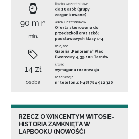
liczba uczestników
do 25 osób (grupy
zorganizowane)
90 min
wiek uczestników
Oferta skierowana do
przedszkoli oraz szkół
min.
podstawowych klasy 1-4.
miejsce
Galeria „Panorama” Plac
Dworcowy 4, 33-100 Tarnów
uwagi
14 zł
wymagana rezerwacja
rezerwacja
osoba
nr telefonu: (+48) 784 912 326
RZECZ O WINCENTYM WITOSIE-
HISTORIA ZAMKNIĘTA W
LAPBOOKU (NOWOŚĆ)