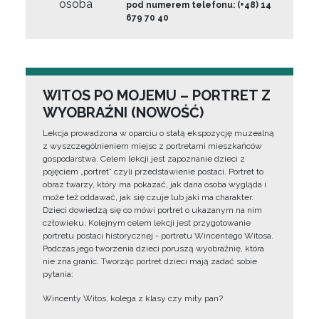
osoba
pod numerem telefonu: (+48) 14
679 70 40
WITOS PO MOJEMU – PORTRET Z
WYOBRAŹNI (NOWOŚĆ)
Lekcja prowadzona w oparciu o stałą ekspozycję muzealną
z wyszczególnieniem miejsc z portretami mieszkańców
gospodarstwa. Celem lekcji jest zapoznanie dzieci z
pojęciem „portret” czyli przedstawienie postaci. Portret to
obraz twarzy, który ma pokazać, jak dana osoba wygląda i
może też oddawać, jak się czuje lub jaki ma charakter.
Dzieci dowiedzą się co mówi portret o ukazanym na nim
człowieku. Kolejnym celem lekcji jest przygotowanie
portretu postaci historycznej - portretu Wincentego Witosa.
Podczas jego tworzenia dzieci poruszą wyobraźnię, która
nie zna granic. Tworząc portret dzieci mają zadać sobie
pytania:
Wincenty Witos, kolega z klasy czy miły pan?