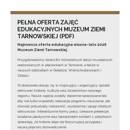
PEŁNA OFERTA ZAJĘĆ
EDUKACYJNYCH MUZEUM ZIEMI
TARNOWSKIEJ (PDF)
Najnowsza oferta edukacyjna wiosna–lato 2026
Muzeum Ziemi Tarnowskiej
Przygotowaliśmy blisko 80 różnorodnych lekcji muzealnych
realizowanych w placówkach w Tarnowie, a także w
naszych oddziałach w Dołędze, Wierzchosławicach i
Zalipiu.
To doskonała okazja, by w inspirujący i angażujący sposób
odkrywać historię, kulturę oraz dziedzictwo naszego
regionu. Nasze zajęcia zostały starannie opracowane tak,
aby nie tylko wspierały realizację programu nauczania, ale
również pobudzały ciekawość, wyobraźnię i pasję młodych
odkrywców. Interaktywne formy pracy, ciekawe prelekcje,
działania plastyczne oraz bezpośredni kontakt z zabytkami
sprawiają, że historia staje się fascynującą przygodą i
nauką poprzez doświadczenie.