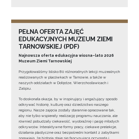
PEŁNA OFERTA ZAJĘĆ
EDUKACYJNYCH MUZEUM ZIEMI
TARNOWSKIEJ (PDF)
Najnowsza oferta edukacyjna wiosna–lato 2026
Muzeum Ziemi Tarnowskiej
Przygotowaliśmy blisko 80 różnorodnych lekcji muzealnych
realizowanych w placówkach w Tarnowie, a także w
naszych oddziałach w Dołędze, Wierzchosławicach i
Zalipiu.
To doskonała okazja, by w inspirujący i angażujący sposób
odkrywać historię, kulturę oraz dziedzictwo naszego
regionu. Nasze zajęcia zostały starannie opracowane tak,
aby nie tylko wspierały realizację programu nauczania, ale
również pobudzały ciekawość, wyobraźnię i pasję młodych
odkrywców. Interaktywne formy pracy, ciekawe prelekcje,
działania plastyczne oraz bezpośredni kontakt z zabytkami
sprawiają, że historia staje się fascynującą przygodą i