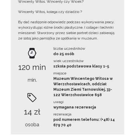
Wincenty Witos, Wincenty czy Wicek?
Wincenty Witos, kolega czy dziadzio ?
By dać następnie odpowiedz podczas wykonywania pracy,
wykorzystując różne środki plastyczne, ( collage i techniki
mieszane). Stworzony przez siebie portret dzieci zabierają
ze sobą jako pamiątka ze spotkania w muzeum.
liczba uczestników
do 25 osób
wiek uczestników
120 min
szkoła podstawowa klasy 1-5
miejsce
Muzeum Wincentego Witosa w
min.
Wierzchosławicach, oddział
Muzeum Ziemi Tarnowskiej, 33-
122 Wierzchosławice 698
uwagi
wymagana rezerwacja
14 zł
rezerwacja
pod numerem telefonu: (+48) 14
osoba
679 70 40