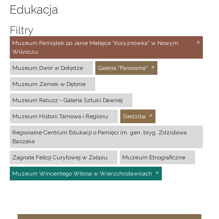
Edukacja
Filtry
Muzeum Pamiątek po Janie Matejce "Koryznówka" w Nowym
Wiśniczu
Muzeum Dwór w Dołędze
Galeria "Panorama"
Muzeum Zamek w Dębnie
Muzeum Ratusz - Galeria Sztuki Dawnej
Muzeum Historii Tarnowa i Regionu
Siedziba
Regionalne Centrum Edukacji o Pamięci im. gen. bryg. Zdzisława
Baszaka
Zagroda Felicji Curyłowej w Zalipiu
Muzeum Etnograficzne
Muzeum Wincentego Witosa w Wierzchosławicach