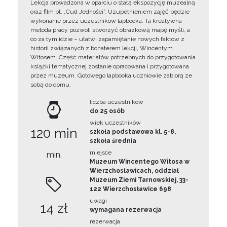
Lekcja prowadzona w oparciu o stałą ekspozycję muzealną
oraz film pt. „Cud Jedności”. Uzupełnieniem zajęć będzie
wykonanie przez uczestników lapbooka. Ta kreatywna
metoda pracy pozwoli stworzyć obrazkową mapę myśli, a
co za tym idzie – ułatwi zapamiętanie nowych faktów z
historii związanych z bohaterem lekcji, Wincentym
Witosem. Część materiałów potrzebnych do przygotowania
książki tematycznej zostanie opracowana i przygotowana
przez muzeum. Gotowego lapbooka uczniowie zabiorą ze
sobą do domu.
liczba uczestników
do 25 osób
wiek uczestników
120 min
szkoła podstawowa kl. 5-8,
szkoła średnia
miejsce
min.
Muzeum Wincentego Witosa w
Wierzchosławicach, oddział
Muzeum Ziemi Tarnowskiej, 33-
122 Wierzchosławice 698
uwagi
14 zł
wymagana rezerwacja
rezerwacja