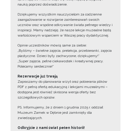
nauką poprzez doświadczenie.
Dziękujemy wszystkim nauczycielom za codzienne
zaangażowanie w rozwijanie zainteresowań swoich
uczniów oraz wspólne odkrywanie świata pełnego wiedzy i
inspiracji. Mamy nadzieję, że nasze lekcje muzealne będą
wartościowym wsparciem w Waszej pracy dydaktycznej.
Opinie uczestników mówią same za siebie:
„Byliśmy – świetne zajęcia, prelekcja, przebieranki, zajęcia
plastyczne. Dzieci były zachwycone, dziękujemy!”
„Super zajęcia, pełne ciekawostek i kreatywnej pracy.
Polecamy serdecznie!”
Rezerwacje już trwają
Zapraszamy do planowania wizyt oraz pobierania plików
PDF z pełną ofertą edukacyjną i lekcjami muzealnymi –
dostępna jest również skrócona wersja oferty bez
szczegółowych opisów.
PS. Informujemy, że z dniem 1 grudnia 2025 r. oddział
Muzeum Zamek w Dębnie jest zamknięty dla
zwiedzających.
Odkryjcie z nami świat pełen historii!