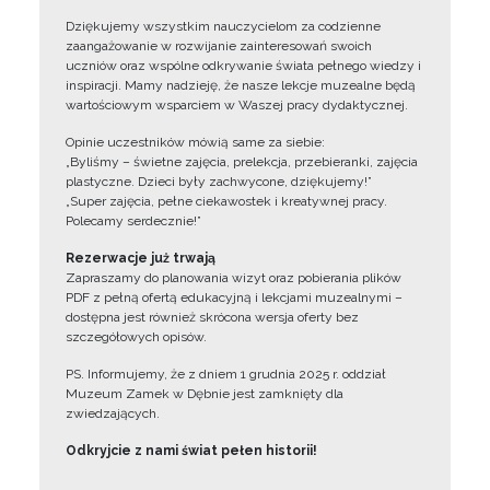
Dziękujemy wszystkim nauczycielom za codzienne
zaangażowanie w rozwijanie zainteresowań swoich
uczniów oraz wspólne odkrywanie świata pełnego wiedzy i
inspiracji. Mamy nadzieję, że nasze lekcje muzealne będą
wartościowym wsparciem w Waszej pracy dydaktycznej.
Opinie uczestników mówią same za siebie:
„Byliśmy – świetne zajęcia, prelekcja, przebieranki, zajęcia
plastyczne. Dzieci były zachwycone, dziękujemy!”
„Super zajęcia, pełne ciekawostek i kreatywnej pracy.
Polecamy serdecznie!”
Rezerwacje już trwają
Zapraszamy do planowania wizyt oraz pobierania plików
PDF z pełną ofertą edukacyjną i lekcjami muzealnymi –
dostępna jest również skrócona wersja oferty bez
szczegółowych opisów.
PS. Informujemy, że z dniem 1 grudnia 2025 r. oddział
Muzeum Zamek w Dębnie jest zamknięty dla
zwiedzających.
Odkryjcie z nami świat pełen historii!