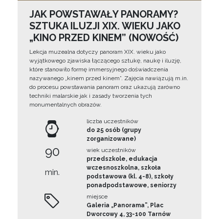
JAK POWSTAWAŁY PANORAMY?
SZTUKA ILUZJI XIX. WIEKU JAKO
„KINO PRZED KINEM” (NOWOŚĆ)
Lekcja muzealna dotyczy panoram XIX. wieku jako
wyjątkowego zjawiska łączącego sztukę, naukę i iluzję,
które stanowiło formę immersyjnego doświadczenia
nazywanego „kinem przed kinem”. Zajęcia nawiązują m.in.
do procesu powstawania panoram oraz ukazują zarówno
techniki malarskie jak i zasady tworzenia tych
monumentalnych obrazów.
liczba uczestników
do 25 osób (grupy
zorganizowane)
90
wiek uczestników
przedszkole, edukacja
wczesnoszkolna, szkoła
min.
podstawowa (kl. 4-8), szkoły
ponadpodstawowe, seniorzy
miejsce
Galeria „Panorama”, Plac
Dworcowy 4, 33-100 Tarnów