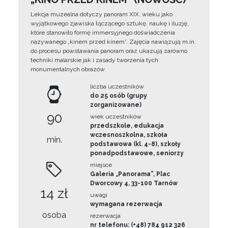
Lekcja muzealna dotyczy panoram XIX. wieku jako
wyjątkowego zjawiska łączącego sztukę, naukę i iluzję,
które stanowiło formę immersyjnego doświadczenia
nazywanego „kinem przed kinem”. Zajęcia nawiązują m.in.
do procesu powstawania panoram oraz ukazują zarówno
techniki malarskie jak i zasady tworzenia tych
monumentalnych obrazów.
liczba uczestników
do 25 osób (grupy
zorganizowane)
90
wiek uczestników
przedszkole, edukacja
wczesnoszkolna, szkoła
min.
podstawowa (kl. 4-8), szkoły
ponadpodstawowe, seniorzy
miejsce
Galeria „Panorama”, Plac
Dworcowy 4, 33-100 Tarnów
14 zł
uwagi
wymagana rezerwacja
osoba
rezerwacja
nr telefonu: (+48) 784 912 326