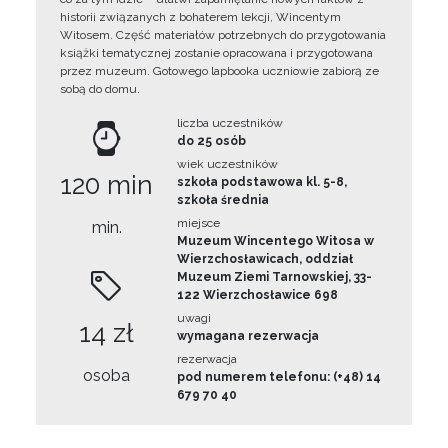
historii związanych z bohaterem lekcji, Wincentym
Witosem. Część materiałów potrzebnych do przygotowania
książki tematycznej zostanie opracowana i przygotowana
przez muzeum. Gotowego lapbooka uczniowie zabiorą ze
sobą do domu.
liczba uczestników
do 25 osób
wiek uczestników
120 min
szkoła podstawowa kl. 5-8,
szkoła średnia
miejsce
min.
Muzeum Wincentego Witosa w
Wierzchosławicach, oddział
Muzeum Ziemi Tarnowskiej, 33-
122 Wierzchosławice 698
uwagi
14 zł
wymagana rezerwacja
rezerwacja
osoba
pod numerem telefonu: (+48) 14
679 70 40