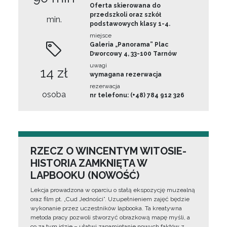
Oferta skierowana do
przedszkoli oraz szkół
min.
podstawowych klasy 1-4.
miejsce
Galeria „Panorama” Plac
Dworcowy 4, 33-100 Tarnów
uwagi
14 zł
wymagana rezerwacja
rezerwacja
osoba
nr telefonu: (+48) 784 912 326
RZECZ O WINCENTYM WITOSIE-
HISTORIA ZAMKNIĘTA W
LAPBOOKU (NOWOŚĆ)
Lekcja prowadzona w oparciu o stałą ekspozycję muzealną
oraz film pt. „Cud Jedności”. Uzupełnieniem zajęć będzie
wykonanie przez uczestników lapbooka. Ta kreatywna
metoda pracy pozwoli stworzyć obrazkową mapę myśli, a
co za tym idzie – ułatwi zapamiętanie nowych faktów z