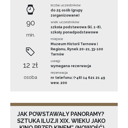
liczba uczestników
do 25 osób (grupy
zorganizowane)
90
wiek uczestników
szkoła podstawowa (kl. 1-8),
szkoły ponadpodstawowe
min.
miejsce
Muzeum Historii Tarnowa i
Regionu, Rynek 20-21, 33-100
Tarnów
uwagi
12 zł
wymagana rezerwacja
rezerwacja
osoba
nr telefonu: (+48) 14 621 21 49
wew. 200
JAK POWSTAWAŁY PANORAMY?
SZTUKA ILUZJI XIX. WIEKU JAKO
„KINO PRZED KINEM” (NOWOŚĆ)