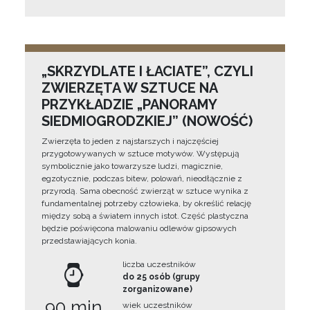
„SKRZYDLATE I ŁACIATE”, CZYLI
ZWIERZĘTA W SZTUCE NA
PRZYKŁADZIE „PANORAMY
SIEDMIOGRODZKIEJ” (NOWOŚĆ)
Zwierzęta to jeden z najstarszych i najczęściej
przygotowywanych w sztuce motywów. Występują
symbolicznie jako towarzysze ludzi, magicznie,
egzotycznie, podczas bitew, polowań, nieodłącznie z
przyrodą. Sama obecność zwierząt w sztuce wynika z
fundamentalnej potrzeby człowieka, by określić relację
między sobą a światem innych istot. Część plastyczna
będzie poświęcona malowaniu odlewów gipsowych
przedstawiających konia.
liczba uczestników
do 25 osób (grupy
zorganizowane)
90 min
wiek uczestników