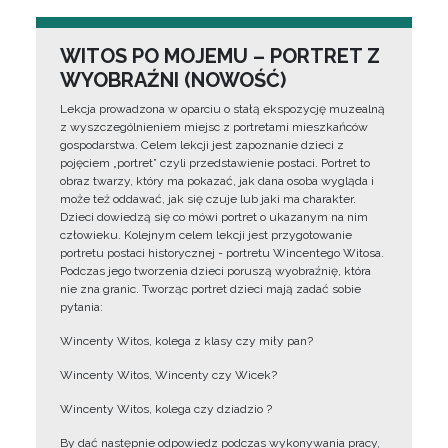
WITOS PO MOJEMU – PORTRET Z
WYOBRAŹNI (NOWOŚĆ)
Lekcja prowadzona w oparciu o stałą ekspozycję muzealną
z wyszczególnieniem miejsc z portretami mieszkańców
gospodarstwa. Celem lekcji jest zapoznanie dzieci z
pojęciem „portret” czyli przedstawienie postaci. Portret to
obraz twarzy, który ma pokazać, jak dana osoba wygląda i
może też oddawać, jak się czuje lub jaki ma charakter.
Dzieci dowiedzą się co mówi portret o ukazanym na nim
człowieku. Kolejnym celem lekcji jest przygotowanie
portretu postaci historycznej - portretu Wincentego Witosa.
Podczas jego tworzenia dzieci poruszą wyobraźnię, która
nie zna granic. Tworząc portret dzieci mają zadać sobie
pytania:
Wincenty Witos, kolega z klasy czy miły pan?
Wincenty Witos, Wincenty czy Wicek?
Wincenty Witos, kolega czy dziadzio ?
By dać następnie odpowiedz podczas wykonywania pracy,