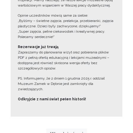
inspiracji. Mamy nadzieję, że nasze lekcje muzealne będą
wartościowym wsparciem w Waszej pracy dydaktycznej.
Opinie uczestników mówią same za siebie:
„Byliśmy – świetne zajęcia, prelekcja, przebieranki, zajęcia
plastyczne. Dzieci były zachwycone, dziękujemy!”
„Super zajęcia, pełne ciekawostek i kreatywnej pracy.
Polecamy serdecznie!”
Rezerwacje już trwają
Zapraszamy do planowania wizyt oraz pobierania plików
PDF z pełną ofertą edukacyjną i lekcjami muzealnymi –
dostępna jest również skrócona wersja oferty bez
szczegółowych opisów.
PS. Informujemy, że z dniem 1 grudnia 2025 r. oddział
Muzeum Zamek w Dębnie jest zamknięty dla
zwiedzających.
Odkryjcie z nami świat pełen historii!