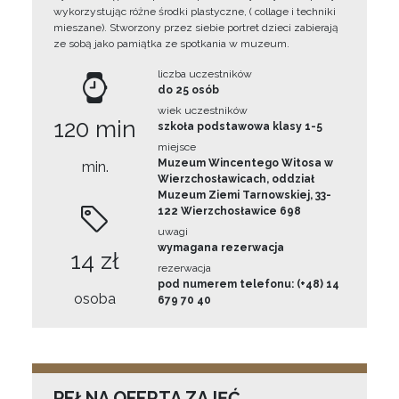
wykorzystując różne środki plastyczne, ( collage i techniki
mieszane). Stworzony przez siebie portret dzieci zabierają
ze sobą jako pamiątka ze spotkania w muzeum.
liczba uczestników
do 25 osób
wiek uczestników
120 min
szkoła podstawowa klasy 1-5
miejsce
Muzeum Wincentego Witosa w
min.
Wierzchosławicach, oddział
Muzeum Ziemi Tarnowskiej, 33-
122 Wierzchosławice 698
uwagi
wymagana rezerwacja
14 zł
rezerwacja
pod numerem telefonu: (+48) 14
osoba
679 70 40
PEŁNA OFERTA ZAJĘĆ