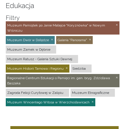
Edukacja
Filtry
Muzeum Pamiątek po Janie Matejce "Koryznówka" w Nowym
Wiśniczu
Muzeum Dwór w Dołędze
Galeria "Panorama"
Muzeum Zamek w Dębnie
Muzeum Ratusz - Galeria Sztuki Dawnej
Muzeum Historii Tarnowa i Regionu
Siedziba
Regionalne Centrum Edukacji o Pamięci im. gen. bryg. Zdzisława
Baszaka
Zagroda Felicji Curyłowej w Zalipiu
Muzeum Etnograficzne
Muzeum Wincentego Witosa w Wierzchosławicach