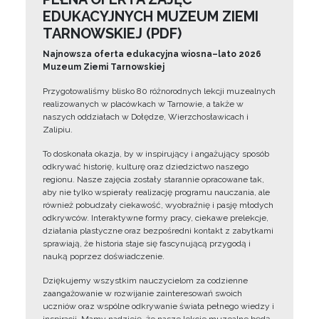
EDUKACYJNYCH MUZEUM ZIEMI
TARNOWSKIEJ (PDF)
Najnowsza oferta edukacyjna wiosna–lato 2026
Muzeum Ziemi Tarnowskiej
Przygotowaliśmy blisko 80 różnorodnych lekcji muzealnych
realizowanych w placówkach w Tarnowie, a także w
naszych oddziałach w Dołędze, Wierzchosławicach i
Zalipiu.
To doskonała okazja, by w inspirujący i angażujący sposób
odkrywać historię, kulturę oraz dziedzictwo naszego
regionu. Nasze zajęcia zostały starannie opracowane tak,
aby nie tylko wspierały realizację programu nauczania, ale
również pobudzały ciekawość, wyobraźnię i pasję młodych
odkrywców. Interaktywne formy pracy, ciekawe prelekcje,
działania plastyczne oraz bezpośredni kontakt z zabytkami
sprawiają, że historia staje się fascynującą przygodą i
nauką poprzez doświadczenie.
Dziękujemy wszystkim nauczycielom za codzienne
zaangażowanie w rozwijanie zainteresowań swoich
uczniów oraz wspólne odkrywanie świata pełnego wiedzy i