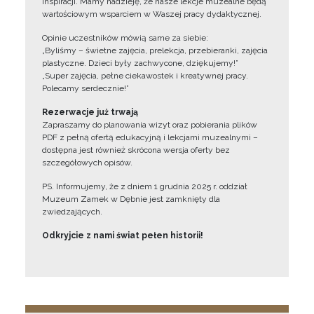
inspiracji. Mamy nadzieję, że nasze lekcje muzealne będą
wartościowym wsparciem w Waszej pracy dydaktycznej.
Opinie uczestników mówią same za siebie:
„Byliśmy – świetne zajęcia, prelekcja, przebieranki, zajęcia
plastyczne. Dzieci były zachwycone, dziękujemy!”
„Super zajęcia, pełne ciekawostek i kreatywnej pracy.
Polecamy serdecznie!”
Rezerwacje już trwają
Zapraszamy do planowania wizyt oraz pobierania plików
PDF z pełną ofertą edukacyjną i lekcjami muzealnymi –
dostępna jest również skrócona wersja oferty bez
szczegółowych opisów.
PS. Informujemy, że z dniem 1 grudnia 2025 r. oddział
Muzeum Zamek w Dębnie jest zamknięty dla
zwiedzających.
Odkryjcie z nami świat pełen historii!