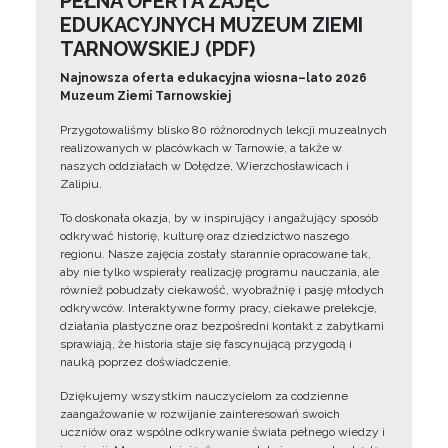
PEŁNA OFERTA ZAJĘĆ
EDUKACYJNYCH MUZEUM ZIEMI
TARNOWSKIEJ (PDF)
Najnowsza oferta edukacyjna wiosna–lato 2026
Muzeum Ziemi Tarnowskiej
Przygotowaliśmy blisko 80 różnorodnych lekcji muzealnych
realizowanych w placówkach w Tarnowie, a także w
naszych oddziałach w Dołędze, Wierzchosławicach i
Zalipiu.
To doskonała okazja, by w inspirujący i angażujący sposób
odkrywać historię, kulturę oraz dziedzictwo naszego
regionu. Nasze zajęcia zostały starannie opracowane tak,
aby nie tylko wspierały realizację programu nauczania, ale
również pobudzały ciekawość, wyobraźnię i pasję młodych
odkrywców. Interaktywne formy pracy, ciekawe prelekcje,
działania plastyczne oraz bezpośredni kontakt z zabytkami
sprawiają, że historia staje się fascynującą przygodą i
nauką poprzez doświadczenie.
Dziękujemy wszystkim nauczycielom za codzienne
zaangażowanie w rozwijanie zainteresowań swoich
uczniów oraz wspólne odkrywanie świata pełnego wiedzy i