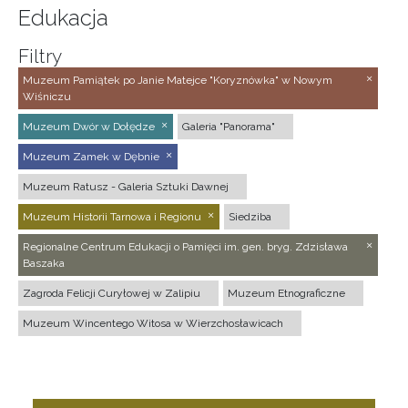
Edukacja
Filtry
Muzeum Pamiątek po Janie Matejce "Koryznówka" w Nowym
Wiśniczu
Muzeum Dwór w Dołędze
Galeria "Panorama"
Muzeum Zamek w Dębnie
Muzeum Ratusz - Galeria Sztuki Dawnej
Muzeum Historii Tarnowa i Regionu
Siedziba
Regionalne Centrum Edukacji o Pamięci im. gen. bryg. Zdzisława
Baszaka
Zagroda Felicji Curyłowej w Zalipiu
Muzeum Etnograficzne
Muzeum Wincentego Witosa w Wierzchosławicach