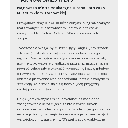
Najnowsza oferta edukacyjna wiosna–lato 2026
Muzeum Ziemi Tarnowskiej
Przygotowaliśmy blisko 80 różnorodnych lekcji muzealnych
realizowanych w placówkach w Tarnowie, a także w
naszych oddziałach w Dołędze, Wierzchosławicach i
Zalipiu.
To doskonała okazja, by w inspirujący i angażujący sposób
odkrywać historię, kulturę oraz dziedzictwo naszego
regionu. Nasze zajęcia zostały starannie opracowane tak,
aby nie tylko wspierały realizację programu nauczania, ale
również pobudzały ciekawość, wyobraźnię i pasję młodych
odkrywców. Interaktywne formy pracy, ciekawe prelekcje,
działania plastyczne oraz bezpośredni kontakt z zabytkami
sprawiają, że historia staje się fascynującą przygodą i
nauką poprzez doświadczenie.
Dziękujemy wszystkim nauczycielom za codzienne
zaangażowanie w rozwijanie zainteresowań swoich
uczniów oraz wspólne odkrywanie świata pełnego wiedzy i
inspiracji. Mamy nadzieję, że nasze lekcje muzealne będą
wartościowym wsparciem w Waszej pracy dydaktycznej.