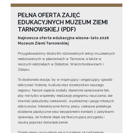
PEŁNA OFERTA ZAJĘĆ
EDUKACYJNYCH MUZEUM ZIEMI
TARNOWSKIEJ (PDF)
Najnowsza oferta edukacyjna wiosna–lato 2026
Muzeum Ziemi Tarnowskiej
Przygotowaliśmy blisko 80 różnorodnych lekcji muzealnych
realizowanych w placówkach w Tarnowie, a także w
naszych oddziałach w Dołędze, Wierzchosławicach i
Zalipiu.
To doskonała okazja, by w inspirujący i angażujący sposób
odkrywać historię, kulturę oraz dziedzictwo naszego
regionu. Nasze zajęcia zostały starannie opracowane tak,
aby nie tylko wspierały realizację programu nauczania, ale
również pobudzały ciekawość, wyobraźnię i pasję młodych
odkrywców. Interaktywne formy pracy, ciekawe prelekcje,
działania plastyczne oraz bezpośredni kontakt z zabytkami
sprawiają, że historia staje się fascynującą przygodą i
nauką poprzez doświadczenie.
Dziękujemy wszystkim nauczycielom za codzienne