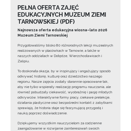
PEŁNA OFERTA ZAJĘĆ
EDUKACYJNYCH MUZEUM ZIEMI
TARNOWSKIEJ (PDF)
Najnowsza oferta edukacyjna wiosna–lato 2026
Muzeum Ziemi Tarnowskiej
Przygotowaliśmy blisko 80 różnorodnych lekcji muzealnych
realizowanych w placówkach w Tarnowie, a także w
naszych oddziałach w Dołędze, Wierzchosławicach i
Zalipiu.
To doskonała okazja, by w inspirujący i angażujący sposób
odkrywać historię, kulturę oraz dziedzictwo naszego
regionu. Nasze zajęcia zostały starannie opracowane tak,
aby nie tylko wspierały realizację programu nauczania, ale
również pobudzały ciekawość, wyobraźnię i pasję młodych
odkrywców. Interaktywne formy pracy, ciekawe prelekcje,
działania plastyczne oraz bezpośredni kontakt z zabytkami
sprawiają, że historia staje się fascynującą przygodą i
nauką poprzez doświadczenie.
Dziękujemy wszystkim nauczycielom za codzienne
zaangażowanie w rozwijanie zainteresowań swoich