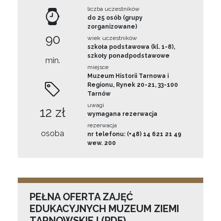
liczba uczestników
do 25 osób (grupy
zorganizowane)
90
wiek uczestników
szkoła podstawowa (kl. 1-8),
szkoły ponadpodstawowe
min.
miejsce
Muzeum Historii Tarnowa i
Regionu, Rynek 20-21, 33-100
Tarnów
uwagi
12 zł
wymagana rezerwacja
rezerwacja
osoba
nr telefonu: (+48) 14 621 21 49
wew. 200
PEŁNA OFERTA ZAJĘĆ
EDUKACYJNYCH MUZEUM ZIEMI
TARNOWSKIEJ (PDF)