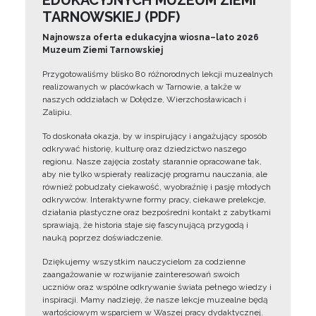
EDUKACYJNYCH MUZEUM ZIEMI
TARNOWSKIEJ (PDF)
Najnowsza oferta edukacyjna wiosna–lato 2026
Muzeum Ziemi Tarnowskiej
Przygotowaliśmy blisko 80 różnorodnych lekcji muzealnych
realizowanych w placówkach w Tarnowie, a także w
naszych oddziałach w Dołędze, Wierzchosławicach i
Zalipiu.
To doskonała okazja, by w inspirujący i angażujący sposób
odkrywać historię, kulturę oraz dziedzictwo naszego
regionu. Nasze zajęcia zostały starannie opracowane tak,
aby nie tylko wspierały realizację programu nauczania, ale
również pobudzały ciekawość, wyobraźnię i pasję młodych
odkrywców. Interaktywne formy pracy, ciekawe prelekcje,
działania plastyczne oraz bezpośredni kontakt z zabytkami
sprawiają, że historia staje się fascynującą przygodą i
nauką poprzez doświadczenie.
Dziękujemy wszystkim nauczycielom za codzienne
zaangażowanie w rozwijanie zainteresowań swoich
uczniów oraz wspólne odkrywanie świata pełnego wiedzy i
inspiracji. Mamy nadzieję, że nasze lekcje muzealne będą
wartościowym wsparciem w Waszej pracy dydaktycznej.