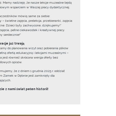
cji. Mamy nadzieję, że nasze lekcje muzealne będą
iowym wsparciem w Waszej pracy dydaktycznej.
uczestników mówią same za siebie:
 – świetne zajęcia, prelekcja, przebieranki, zajęcia
zne. Dzieci były zachwycone, dziękujemy!”
zajęcia, pełne ciekawostek i kreatywnej pracy.
y serdecznie!”
acje już trwają
amy do planowania wizyt oraz pobierania plików
ełną ofertą edukacyjną i lekcjami muzealnymi –
a jest również skrócona wersja oferty bez
łowych opisów.
ormujemy, że z dniem 1 grudnia 2025 r. oddział
 Zamek w Dębnie jest zamknięty dla
jących.
ie z nami świat pełen historii!