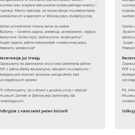
uczniów oraz wspólne odkrywanie świata pełnego wiedzy i
uczniów
inspiracji. Mamy nadzieję, że nasze lekcje muzealne będą
inspira
wartościowym wsparciem w Waszej pracy dydaktycznej.
wartośc
Opinie uczestników mówią same za siebie:
Opinie 
„Byliśmy – świetne zajęcia, prelekcja, przebieranki, zajęcia
„Byliśmy
plastyczne. Dzieci były zachwycone, dziękujemy!”
plastyc
„Super zajęcia, pełne ciekawostek i kreatywnej pracy.
„Super 
Polecamy serdecznie!”
Polecam
Rezerwacje już trwają
Rezerw
Zapraszamy do planowania wizyt oraz pobierania plików
Zaprasz
PDF z pełną ofertą edukacyjną i lekcjami muzealnymi –
PDF z p
dostępna jest również skrócona wersja oferty bez
dostępn
szczegółowych opisów.
szczegó
PS. Informujemy, że z dniem 1 grudnia 2025 r. oddział
PS. Inf
Muzeum Zamek w Dębnie jest zamknięty dla
Muzeum
zwiedzających.
zwiedza
Odkryjcie z nami świat pełen historii!
Odkryjc