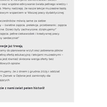
 oraz wspólne odkrywanie świata pełnego wiedzy i
cji. Mamy nadzieję, że nasze lekcje muzealne będą
iowym wsparciem w Waszej pracy dydaktycznej.
uczestników mówią same za siebie:
 – świetne zajęcia, prelekcja, przebieranki, zajęcia
zne. Dzieci były zachwycone, dziękujemy!”
zajęcia, pełne ciekawostek i kreatywnej pracy.
y serdecznie!”
acje już trwają
amy do planowania wizyt oraz pobierania plików
ełną ofertą edukacyjną i lekcjami muzealnymi –
a jest również skrócona wersja oferty bez
łowych opisów.
ormujemy, że z dniem 1 grudnia 2025 r. oddział
 Zamek w Dębnie jest zamknięty dla
jących.
ie z nami świat pełen historii!