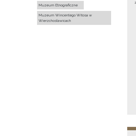
Muzeum Etnograficzne
Muzeum Wincentego Witosa w
Wierzchosławicach