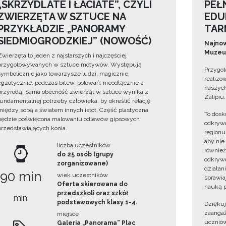
„SKRZYDLATE I ŁACIATE”, CZYLI
PEŁ
ZWIERZĘTA W SZTUCE NA
EDU
PRZYKŁADZIE „PANORAMY
TAR
SIEDMIOGRODZKIEJ” (NOWOŚĆ)
Najnow
Muzeum
Zwierzęta to jeden z najstarszych i najczęściej
przygotowywanych w sztuce motywów. Występują
Przygot
symbolicznie jako towarzysze ludzi, magicznie,
realizo
egzotycznie, podczas bitew, polowań, nieodłącznie z
naszych
przyrodą. Sama obecność zwierząt w sztuce wynika z
Zalipiu.
fundamentalnej potrzeby człowieka, by określić relację
między sobą a światem innych istot. Część plastyczna
To dosk
będzie poświęcona malowaniu odlewów gipsowych
odkrywa
przedstawiających konia.
regionu
aby nie
liczba uczestników
również
do 25 osób (grupy
odkrywc
zorganizowane)
działan
90 min
wiek uczestników
sprawiaj
Oferta skierowana do
nauką p
przedszkoli oraz szkół
min.
podstawowych klasy 1-4.
Dzięku
zaangaż
miejsce
uczniów
Galeria „Panorama” Plac