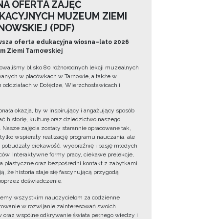
NA OFERTA ZAJĘĆ
KACYJNYCH MUZEUM ZIEMI
NOWSKIEJ (PDF)
sza oferta edukacyjna wiosna–lato 2026
 Ziemi Tarnowskiej
owaliśmy blisko 80 różnorodnych lekcji muzealnych
wanych w placówkach w Tarnowie, a także w
 oddziałach w Dołędze, Wierzchosławicach i
onała okazja, by w inspirujący i angażujący sposób
ć historię, kulturę oraz dziedzictwo naszego
. Nasze zajęcia zostały starannie opracowane tak,
 tylko wspierały realizację programu nauczania, ale
 pobudzały ciekawość, wyobraźnię i pasję młodych
ów. Interaktywne formy pracy, ciekawe prelekcje,
ia plastyczne oraz bezpośredni kontakt z zabytkami
ą, że historia staje się fascynującą przygodą i
oprzez doświadczenie.
jemy wszystkim nauczycielom za codzienne
owanie w rozwijanie zainteresowań swoich
 oraz wspólne odkrywanie świata pełnego wiedzy i