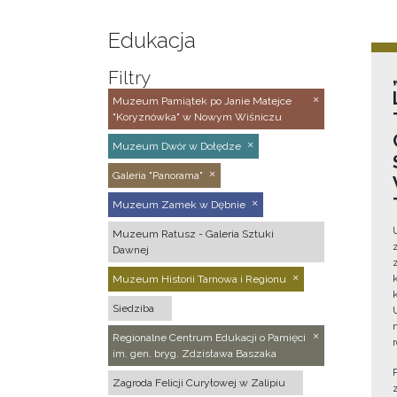
Edukacja
Filtry
Muzeum Pamiątek po Janie Matejce
"Koryznówka" w Nowym Wiśniczu
Muzeum Dwór w Dołędze
Galeria "Panorama"
Muzeum Zamek w Dębnie
Muzeum Ratusz - Galeria Sztuki
Dawnej
Muzeum Historii Tarnowa i Regionu
Siedziba
Regionalne Centrum Edukacji o Pamięci
im. gen. bryg. Zdzisława Baszaka
Zagroda Felicji Curyłowej w Zalipiu