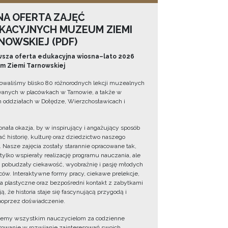
NA OFERTA ZAJĘĆ
KACYJNYCH MUZEUM ZIEMI
NOWSKIEJ (PDF)
sza oferta edukacyjna wiosna–lato 2026
 Ziemi Tarnowskiej
owaliśmy blisko 80 różnorodnych lekcji muzealnych
wanych w placówkach w Tarnowie, a także w
 oddziałach w Dołędze, Wierzchosławicach i
onała okazja, by w inspirujący i angażujący sposób
ć historię, kulturę oraz dziedzictwo naszego
. Nasze zajęcia zostały starannie opracowane tak,
 tylko wspierały realizację programu nauczania, ale
 pobudzały ciekawość, wyobraźnię i pasję młodych
ów. Interaktywne formy pracy, ciekawe prelekcje,
ia plastyczne oraz bezpośredni kontakt z zabytkami
ą, że historia staje się fascynującą przygodą i
oprzez doświadczenie.
jemy wszystkim nauczycielom za codzienne
owanie w rozwijanie zainteresowań swoich