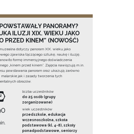
 POWSTAWAŁY PANORAMY?
KA ILUZJI XIX. WIEKU JAKO
NO PRZED KINEM” (NOWOŚĆ)
muzealna dotyczy panoram XIX. wieku jako
wego zjawiska łączącego sztukę, naukę i iluzję,
tanowiło formę immersyjnego doświadczenia
ego „kinem przed kinem”. Zajęcia nawiązują m.in.
esu powstawania panoram oraz ukazują zarówno
i malarskie jak i zasady tworzenia tych
ntalnych obrazów.
liczba uczestników
do 25 osób (grupy
zorganizowane)
90
wiek uczestników
przedszkole, edukacja
wczesnoszkolna, szkoła
in.
podstawowa (kl. 4-8), szkoły
ponadpodstawowe, seniorzy