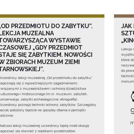
„OD PRZEDMIOTU DO ZABYTKU”.
JAK
LEKCJA MUZEALNA
SZTU
TOWARZYSZĄCA WYSTAWIE
„KI
CZASOWEJ „GDY PRZEDMIOT
Lekcja 
STAJE SIĘ ZABYTKIEM. NOWOŚCI
wyjątko
które s
W ZBIORACH MUZEUM ZIEMI
nazywan
TARNOWSKIEJ”.
do proc
technik
Uczestnicy lekcji muzealnej „Od przedmiotu do zabytku”
monume
zapoznają się z najważniejszymi zagadnieniami
związanymi z muzealnictwem i ochroną dziedzictwa
kulturowego i historycznego (m.in. muzeum, zabytek,
konserwacja, zabytki archeologiczne, etnografia).
Uczestnicy poznają techniki ochrony zabytków. Szczególny
nacisk położony będzie na sposoby dbania o pamiątki
rodzinne.
m
Podczas lekcji muzealnej uczestnicy będą mieli okazję
zapoznać się również z replikami przedmiotów