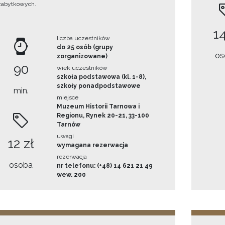
zabytkowych.
14
liczba uczestników
do 25 osób (grupy
os
zorganizowane)
90
wiek uczestników
szkoła podstawowa (kl. 1-8),
szkoły ponadpodstawowe
min.
miejsce
Muzeum Historii Tarnowa i
Regionu, Rynek 20-21, 33-100
Tarnów
uwagi
12 zł
wymagana rezerwacja
rezerwacja
osoba
nr telefonu: (+48) 14 621 21 49
wew. 200