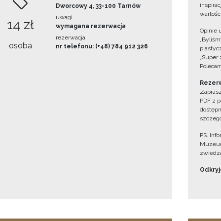
inspira
Dworcowy 4, 33-100 Tarnów
wartośc
uwagi
14 zł
wymagana rezerwacja
Opinie 
rezerwacja
„Byliśmy
osoba
nr telefonu: (+48) 784 912 326
plastyc
„Super 
Polecam
Rezerw
Zaprasz
PDF z p
dostępn
szczegó
PS. Inf
Muzeum
zwiedza
Odkryjc