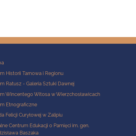
ba
 Historii Tarnowa i Regionu
 Ratusz - Galeria Sztuki Dawnej
m Wincentego Witosa w Wierzchosławicach
m Etnograficzne
a Felicji Curyłowej w Zalipiu
lne Centrum Edukacji o Pamięci im. gen.
dzisława Baszaka