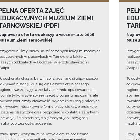
PEŁNA OFERTA ZAJĘĆ
PEŁ
EDUKACYJNYCH MUZEUM ZIEMI
EDU
TARNOWSKIEJ (PDF)
TAR
Najnowsza oferta edukacyjna wiosna–lato 2026
Najnow
Muzeum Ziemi Tarnowskiej
Muzeum
Przygotowaliśmy blisko 80 różnorodnych lekcji muzealnych
Przygot
realizowanych w placówkach w Tarnowie, a także w
realizo
naszych oddziałach w Dołędze, Wierzchosławicach i
naszych
Zalipiu.
Zalipiu.
To doskonała okazja, by w inspirujący i angażujący sposób
To dosk
odkrywać historię, kulturę oraz dziedzictwo naszego
odkrywa
regionu. Nasze zajęcia zostały starannie opracowane tak,
regionu
aby nie tylko wspierały realizację programu nauczania, ale
aby nie
również pobudzały ciekawość, wyobraźnię i pasję młodych
również
odkrywców. Interaktywne formy pracy, ciekawe prelekcje,
odkrywc
działania plastyczne oraz bezpośredni kontakt z zabytkami
działan
sprawiają, że historia staje się fascynującą przygodą i
sprawiaj
nauką poprzez doświadczenie.
nauką p
Dziękujemy wszystkim nauczycielom za codzienne
Dzięku
zaangażowanie w rozwijanie zainteresowań swoich
zaangaż