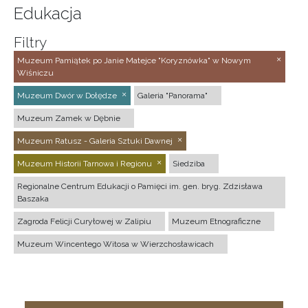
Edukacja
Filtry
Muzeum Pamiątek po Janie Matejce "Koryznówka" w Nowym
Wiśniczu
Muzeum Dwór w Dołędze
Galeria "Panorama"
Muzeum Zamek w Dębnie
Muzeum Ratusz - Galeria Sztuki Dawnej
Muzeum Historii Tarnowa i Regionu
Siedziba
Regionalne Centrum Edukacji o Pamięci im. gen. bryg. Zdzisława
Baszaka
Zagroda Felicji Curyłowej w Zalipiu
Muzeum Etnograficzne
Muzeum Wincentego Witosa w Wierzchosławicach