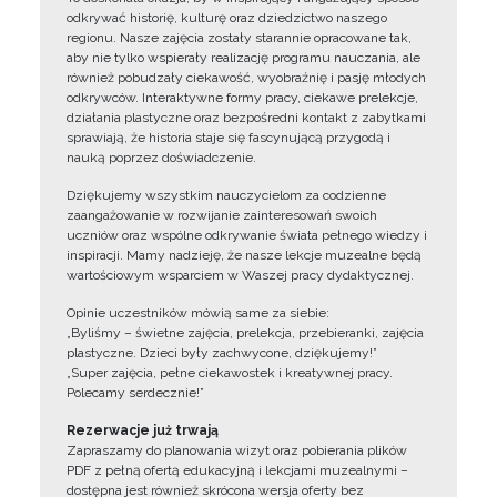
odkrywać historię, kulturę oraz dziedzictwo naszego
regionu. Nasze zajęcia zostały starannie opracowane tak,
aby nie tylko wspierały realizację programu nauczania, ale
również pobudzały ciekawość, wyobraźnię i pasję młodych
odkrywców. Interaktywne formy pracy, ciekawe prelekcje,
działania plastyczne oraz bezpośredni kontakt z zabytkami
sprawiają, że historia staje się fascynującą przygodą i
nauką poprzez doświadczenie.
Dziękujemy wszystkim nauczycielom za codzienne
zaangażowanie w rozwijanie zainteresowań swoich
uczniów oraz wspólne odkrywanie świata pełnego wiedzy i
inspiracji. Mamy nadzieję, że nasze lekcje muzealne będą
wartościowym wsparciem w Waszej pracy dydaktycznej.
Opinie uczestników mówią same za siebie:
„Byliśmy – świetne zajęcia, prelekcja, przebieranki, zajęcia
plastyczne. Dzieci były zachwycone, dziękujemy!”
„Super zajęcia, pełne ciekawostek i kreatywnej pracy.
Polecamy serdecznie!”
Rezerwacje już trwają
Zapraszamy do planowania wizyt oraz pobierania plików
PDF z pełną ofertą edukacyjną i lekcjami muzealnymi –
dostępna jest również skrócona wersja oferty bez