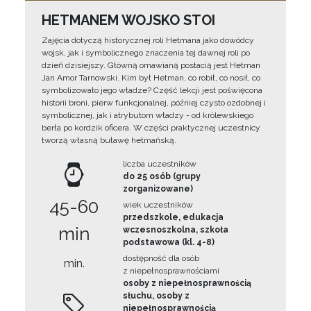
HETMANEM WOJSKO STOI
Zajęcia dotyczą historycznej roli Hetmana jako dowódcy
wojsk, jak i symbolicznego znaczenia tej dawnej roli po
dzień dzisiejszy. Główną omawianą postacią jest Hetman
Jan Amor Tarnowski. Kim był Hetman, co robił, co nosił, co
symbolizowało jego władze? Część lekcji jest poświęcona
historii broni, pierw funkcjonalnej, później czysto ozdobnej i
symbolicznej, jak i atrybutom władzy - od królewskiego
berła po kordzik oficera. W części praktycznej uczestnicy
tworzą własną buławę hetmańską.
liczba uczestników
do 25 osób (grupy
zorganizowane)
45-60
wiek uczestników
przedszkole, edukacja
min
wczesnoszkolna, szkoła
podstawowa (kl. 4-8)
dostępność dla osób
min.
z niepełnosprawnościami
osoby z niepełnosprawnością
słuchu, osoby z
niepełnosprawnością