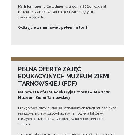
PS. Informujemy, że z dniem 1 grudnia 2025 r. oddział
Muzeum Zamek w Dębnie jest zamknięty dla
zwiedzających.
Odkryjcie z nami świat pełen historii!
PEŁNA OFERTA ZAJĘĆ
EDUKACYJNYCH MUZEUM ZIEMI
TARNOWSKIEJ (PDF)
Najnowsza oferta edukacyjna wiosna–lato 2026
Muzeum Ziemi Tarnowskiej
Przygotowaliśmy blisko 80 różnorodnych lekcji muzealnych
realizowanych w placówkach w Tarnowie, a także w
naszych oddziałach w Dołędze, Wierzchosławicach i
Zalipiu.
To doskonała okazja, by w inspirujący i angażujący sposób