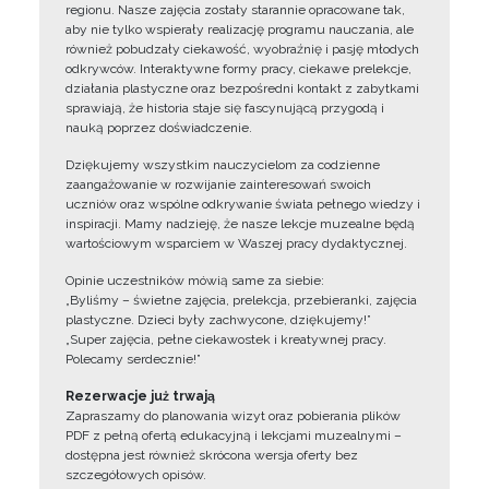
regionu. Nasze zajęcia zostały starannie opracowane tak,
aby nie tylko wspierały realizację programu nauczania, ale
również pobudzały ciekawość, wyobraźnię i pasję młodych
odkrywców. Interaktywne formy pracy, ciekawe prelekcje,
działania plastyczne oraz bezpośredni kontakt z zabytkami
sprawiają, że historia staje się fascynującą przygodą i
nauką poprzez doświadczenie.
Dziękujemy wszystkim nauczycielom za codzienne
zaangażowanie w rozwijanie zainteresowań swoich
uczniów oraz wspólne odkrywanie świata pełnego wiedzy i
inspiracji. Mamy nadzieję, że nasze lekcje muzealne będą
wartościowym wsparciem w Waszej pracy dydaktycznej.
Opinie uczestników mówią same za siebie:
„Byliśmy – świetne zajęcia, prelekcja, przebieranki, zajęcia
plastyczne. Dzieci były zachwycone, dziękujemy!”
„Super zajęcia, pełne ciekawostek i kreatywnej pracy.
Polecamy serdecznie!”
Rezerwacje już trwają
Zapraszamy do planowania wizyt oraz pobierania plików
PDF z pełną ofertą edukacyjną i lekcjami muzealnymi –
dostępna jest również skrócona wersja oferty bez
szczegółowych opisów.