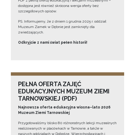
PDF z pełną ofertą edukacyjną i lekcjami muzealnymi –
dostępna jest również skrócona wersja oferty bez
szczegółowych opisów.
PS. Informujemy, że z dniem 1 grudnia 2025 r. oddział
Muzeum Zamek w Dębnie jest zamknięty dla
zwiedzających.
Odkryjcie z nami świat pełen historii!
PEŁNA OFERTA ZAJĘĆ
EDUKACYJNYCH MUZEUM ZIEMI
TARNOWSKIEJ (PDF)
Najnowsza oferta edukacyjna wiosna–lato 2026
Muzeum Ziemi Tarnowskiej
Przygotowaliśmy blisko 80 różnorodnych lekcji muzealnych
realizowanych w placówkach w Tarnowie, a także w
naszych oddziałach w Dołędze, Wierzchosławicach i