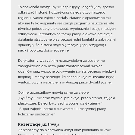
To doskonała okazja, by w inspirujący i angażujący sposób
odkrywać historię, kulturę oraz dziedzictwo naszego
regionu. Nasze zajęcia zostały starannie opracowane tak,
aby nie tylko wspierały realizację programu nauczania, ale
również pobudzały ciekawość, wyobraźnię i pasję młodych
odkrywców. Interaktywne formy pracy, ciekawe prelekcje,
działania plastyczne oraz bezpośredni kontakt z zabytkami
sprawiają, że historia staje się fascynującą przygodą i
nauką poprzez doświadczenie.
Dziękujemy wszystkim nauczycielom za codzienne
zaangażowanie w rozwijanie zainteresowań swoich
uczniów oraz wspólne odkrywanie świata pełnego wiedzy i
inspiracji. Mamy nadzieję, że nasze lekcje muzealne będą
wartościowym wsparciem w Waszej pracy dydaktycznej.
Opinie uczestników mówią same za siebie:
„Byliśmy – świetne zajęcia, prelekcja, przebieranki, zajęcia
plastyczne. Dzieci były zachwycone, dziękujemy!”
„Super zajęcia, pełne ciekawostek i kreatywnej pracy.
Polecamy serdecznie!”
Rezerwacje już trwają
Zapraszamy do planowania wizyt oraz pobierania plików