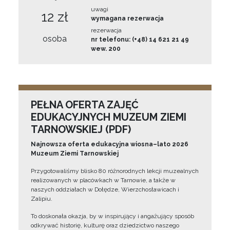
uwagi
12 zł
wymagana rezerwacja
rezerwacja
osoba
nr telefonu: (+48) 14 621 21 49
wew. 200
PEŁNA OFERTA ZAJĘĆ
EDUKACYJNYCH MUZEUM ZIEMI
TARNOWSKIEJ (PDF)
Najnowsza oferta edukacyjna wiosna–lato 2026
Muzeum Ziemi Tarnowskiej
Przygotowaliśmy blisko 80 różnorodnych lekcji muzealnych
realizowanych w placówkach w Tarnowie, a także w
naszych oddziałach w Dołędze, Wierzchosławicach i
Zalipiu.
To doskonała okazja, by w inspirujący i angażujący sposób
odkrywać historię, kulturę oraz dziedzictwo naszego