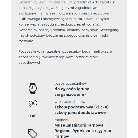
Uczestnicy lekcji muzealnej „Od przedmiotu do zabytku”
zapoznają się z najważniejszymi zagadnieniami
związanymi z muzealnictwem i ochroną dziedzictwa
kulturowego i historycznego (m.in. muzeum, zabytek,
konserwacja, zabytki archeologiczne, etnografia).
Uczestnicy poznają techniki ochrony zabytków. Szczególny
nacisk położony będzie na sposoby dbania o pamiątki
rodzinne.
Podczas lekcji muzealnej uczestnicy będą mieli okazję
zapoznać się również z replikami przedmiotów
zabytkowych.
liczba uczestników
do 25 osób (grupy
zorganizowane)
90
wiek uczestników
szkoła podstawowa (kl. 1-8),
szkoły ponadpodstawowe
min.
miejsce
Muzeum Historii Tarnowa i
Regionu, Rynek 20-21, 33-100
Tarnów