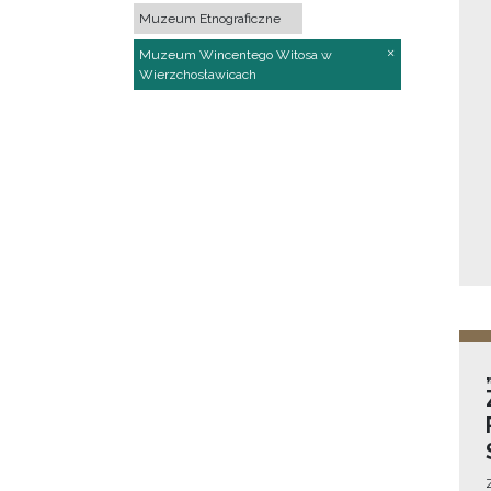
Muzeum Etnograficzne
Muzeum Wincentego Witosa w
Wierzchosławicach