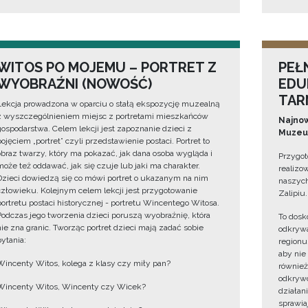
WITOS PO MOJEMU – PORTRET Z
PEŁ
WYOBRAŹNI (NOWOŚĆ)
EDU
TAR
Lekcja prowadzona w oparciu o stałą ekspozycję muzealną
z wyszczególnieniem miejsc z portretami mieszkańców
Najnow
gospodarstwa. Celem lekcji jest zapoznanie dzieci z
Muzeum
pojęciem „portret” czyli przedstawienie postaci. Portret to
obraz twarzy, który ma pokazać, jak dana osoba wygląda i
Przygot
może też oddawać, jak się czuje lub jaki ma charakter.
realizo
Dzieci dowiedzą się co mówi portret o ukazanym na nim
naszych
człowieku. Kolejnym celem lekcji jest przygotowanie
Zalipiu.
portretu postaci historycznej - portretu Wincentego Witosa.
Podczas jego tworzenia dzieci poruszą wyobraźnię, która
To dosk
nie zna granic. Tworząc portret dzieci mają zadać sobie
odkrywa
pytania:
regionu
aby nie
Wincenty Witos, kolega z klasy czy miły pan?
również
odkrywc
Wincenty Witos, Wincenty czy Wicek?
działan
sprawiaj