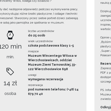
Wincenty Witos, kolega czy dziadzio ?
nauką p
By dać następnie odpowiedz podczas wykonywania pracy,
Dzięku
wykorzystując różne środki plastyczne, ( collage i techniki
zaangaż
mieszane). Stworzony przez siebie portret dzieci zabierają
uczniów
ze sobą jako pamiątka ze spotkania w muzeum.
inspira
wartośc
liczba uczestników
do 25 osób
Opinie 
wiek uczestników
„Byliśmy
120 min
szkoła podstawowa klasy 1-5
plastyc
„Super 
miejsce
Polecam
Muzeum Wincentego Witosa w
min.
Wierzchosławicach, oddział
Rezerw
Muzeum Ziemi Tarnowskiej, 33-
Zaprasz
122 Wierzchosławice 698
PDF z p
uwagi
dostępn
wymagana rezerwacja
14 zł
szczegó
rezerwacja
pod numerem telefonu: (+48) 14
PS. Inf
osoba
679 70 40
Muzeum
zwiedza
Odkryjc