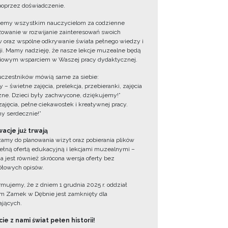
oprzez doświadczenie.
jemy wszystkim nauczycielom za codzienne
owanie w rozwijanie zainteresowań swoich
 oraz wspólne odkrywanie świata pełnego wiedzy i
cji. Mamy nadzieję, że nasze lekcje muzealne będą
iowym wsparciem w Waszej pracy dydaktycznej.
uczestników mówią same za siebie:
 – świetne zajęcia, prelekcja, przebieranki, zajęcia
zne. Dzieci były zachwycone, dziękujemy!”
zajęcia, pełne ciekawostek i kreatywnej pracy.
y serdecznie!”
acje już trwają
amy do planowania wizyt oraz pobierania plików
ełną ofertą edukacyjną i lekcjami muzealnymi –
a jest również skrócona wersja oferty bez
łowych opisów.
ormujemy, że z dniem 1 grudnia 2025 r. oddział
 Zamek w Dębnie jest zamknięty dla
jących.
ie z nami świat pełen historii!