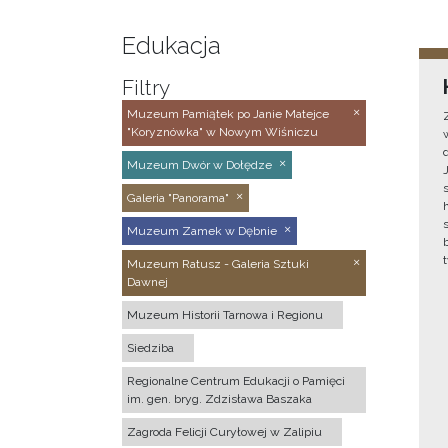
Edukacja
Filtry
Muzeum Pamiątek po Janie Matejce
"Koryznówka" w Nowym Wiśniczu
Muzeum Dwór w Dołędze
Galeria "Panorama"
Muzeum Zamek w Dębnie
Muzeum Ratusz - Galeria Sztuki
Dawnej
Muzeum Historii Tarnowa i Regionu
Siedziba
Regionalne Centrum Edukacji o Pamięci
im. gen. bryg. Zdzisława Baszaka
Zagroda Felicji Curyłowej w Zalipiu