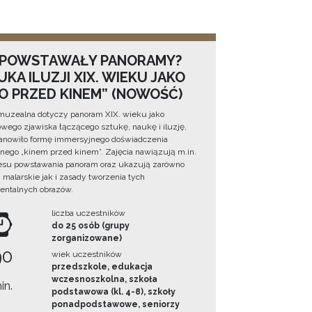
 POWSTAWAŁY PANORAMY?
KA ILUZJI XIX. WIEKU JAKO
NO PRZED KINEM” (NOWOŚĆ)
muzealna dotyczy panoram XIX. wieku jako
wego zjawiska łączącego sztukę, naukę i iluzję,
tanowiło formę immersyjnego doświadczenia
ego „kinem przed kinem”. Zajęcia nawiązują m.in.
esu powstawania panoram oraz ukazują zarówno
i malarskie jak i zasady tworzenia tych
ntalnych obrazów.
liczba uczestników
do 25 osób (grupy
zorganizowane)
90
wiek uczestników
przedszkole, edukacja
wczesnoszkolna, szkoła
in.
podstawowa (kl. 4-8), szkoły
ponadpodstawowe, seniorzy