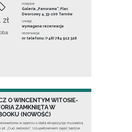
miejsce
Galeria „Panorama”, Plac
Dworcowy 4, 33-100 Tarnów
 zł
uwagi
wymagana rezerwacja
oba
rezerwacja
nr telefonu: (+48) 784 912 326
CZ O WINCENTYM WITOSIE-
TORIA ZAMKNIĘTA W
BOOKU (NOWOŚĆ)
prowadzona w oparciu o stałą ekspozycję muzealną
lm pt. „Cud Jedności”. Uzupełnieniem zajęć będzie