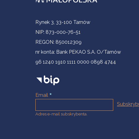
Informacje kontaktowe
Rynek 3, 33-100 Tarnów
NIP: 873-000-76-51
REGON: 850012309
nr konta: Bank PEKAO S.A. O/Tarnów
96 1240 1910 1111 0000 0898 4744
Email
Adres e-mail subskrybenta.