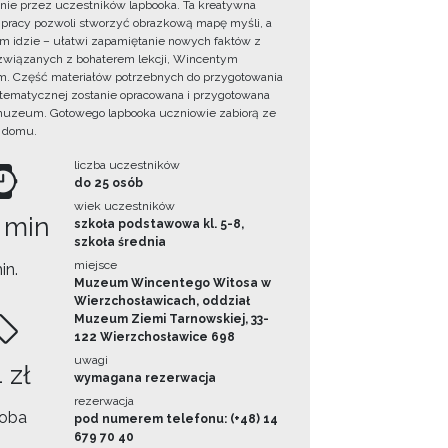
ie przez uczestników lapbooka. Ta kreatywna
pracy pozwoli stworzyć obrazkową mapę myśli, a
ym idzie – ułatwi zapamiętanie nowych faktów z
i związanych z bohaterem lekcji, Wincentym
. Część materiałów potrzebnych do przygotowania
 tematycznej zostanie opracowana i przygotowana
uzeum. Gotowego lapbooka uczniowie zabiorą ze
 domu.
liczba uczestników
do 25 osób
wiek uczestników
 min
szkoła podstawowa kl. 5-8,
szkoła średnia
miejsce
in.
Muzeum Wincentego Witosa w
Wierzchosławicach, oddział
Muzeum Ziemi Tarnowskiej, 33-
122 Wierzchosławice 698
uwagi
 zł
wymagana rezerwacja
rezerwacja
oba
pod numerem telefonu: (+48) 14
679 70 40