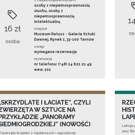
z niepełnosprawnościami
osoby z niepełnosprawnością
słuchu, osoby z
niepełnosprawnością
14
intelektualną
16 zł
miejsce
os
Muzeum Ratusz - Galeria Sztuki
Dawnej, Rynek 1, 33-100 Tarnów
osoba
uwagi
wymagana rezerwacja
rezerwacja
nr telefonu: (+48) 14 621 21 49
wew. 101
„SKRZYDLATE I ŁACIATE”, CZYLI
RZE
ZWIERZĘTA W SZTUCE NA
HIS
PRZYKŁADZIE „PANORAMY
LAP
SIEDMIOGRODZKIEJ” (NOWOŚĆ)
Lekcja 
oraz fi
Zwierzęta to jeden z najstarszych i najczęściej