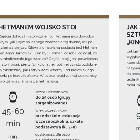
HETMANEM WOJSKO STOI
JAK
SZTU
Zajęcia dotyczą historycznej roli Hetmana jako dowódcy
„KI
wojsk, jak i symbolicznego znaczenia tej dawnej roli po
dzień dzisiejszy. Główną omawianą postacią jest Hetman
Lekcja 
Jan Amor Tarnowski. Kim był Hetman, co robił, co nosił, co
wyjątko
symbolizowało jego władze? Część lekcji jest poświęcona
które s
historii broni, pierw funkcjonalnej, później czysto ozdobnej i
nazywan
symbolicznej, jak i atrybutom władzy - od królewskiego
do proc
berła po kordzik oficera. W części praktycznej uczestnicy
technik
tworzą własną buławę hetmańską.
monume
liczba uczestników
do 25 osób (grupy
zorganizowane)
45-60
wiek uczestników
przedszkole, edukacja
min
wczesnoszkolna, szkoła
podstawowa (kl. 4-8)
m
dostępność dla osób
min.