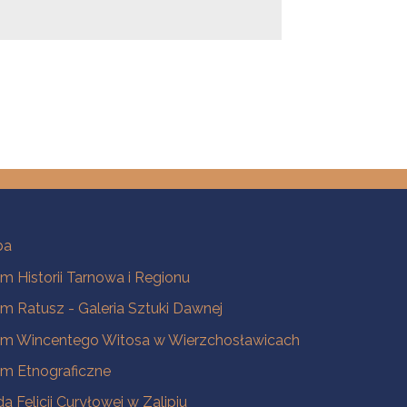
ba
 Historii Tarnowa i Regionu
 Ratusz - Galeria Sztuki Dawnej
m Wincentego Witosa w Wierzchosławicach
m Etnograficzne
a Felicji Curyłowej w Zalipiu