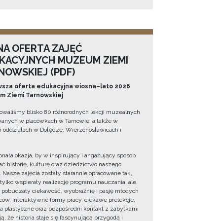
NA OFERTA ZAJĘĆ
KACYJNYCH MUZEUM ZIEMI
NOWSKIEJ (PDF)
sza oferta edukacyjna wiosna–lato 2026
 Ziemi Tarnowskiej
owaliśmy blisko 80 różnorodnych lekcji muzealnych
wanych w placówkach w Tarnowie, a także w
 oddziałach w Dołędze, Wierzchosławicach i
onała okazja, by w inspirujący i angażujący sposób
ć historię, kulturę oraz dziedzictwo naszego
. Nasze zajęcia zostały starannie opracowane tak,
 tylko wspierały realizację programu nauczania, ale
 pobudzały ciekawość, wyobraźnię i pasję młodych
ów. Interaktywne formy pracy, ciekawe prelekcje,
ia plastyczne oraz bezpośredni kontakt z zabytkami
ą, że historia staje się fascynującą przygodą i