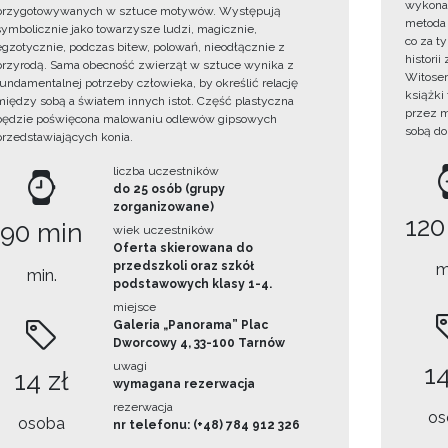
wykonan
przygotowywanych w sztuce motywów. Występują
metoda 
symbolicznie jako towarzysze ludzi, magicznie,
co za t
egzotycznie, podczas bitew, polowań, nieodłącznie z
histori
przyrodą. Sama obecność zwierząt w sztuce wynika z
Witosem
fundamentalnej potrzeby człowieka, by określić relację
książki
między sobą a światem innych istot. Część plastyczna
przez m
będzie poświęcona malowaniu odlewów gipsowych
sobą do
przedstawiających konia.
liczba uczestników
do 25 osób (grupy
zorganizowane)
120
90 min
wiek uczestników
Oferta skierowana do
przedszkoli oraz szkół
m
min.
podstawowych klasy 1-4.
miejsce
Galeria „Panorama” Plac
Dworcowy 4, 33-100 Tarnów
uwagi
14
14 zł
wymagana rezerwacja
rezerwacja
os
osoba
nr telefonu: (+48) 784 912 326