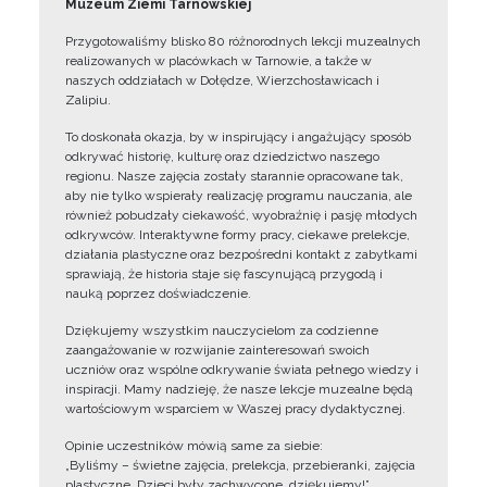
Muzeum Ziemi Tarnowskiej
Przygotowaliśmy blisko 80 różnorodnych lekcji muzealnych
realizowanych w placówkach w Tarnowie, a także w
naszych oddziałach w Dołędze, Wierzchosławicach i
Zalipiu.
To doskonała okazja, by w inspirujący i angażujący sposób
odkrywać historię, kulturę oraz dziedzictwo naszego
regionu. Nasze zajęcia zostały starannie opracowane tak,
aby nie tylko wspierały realizację programu nauczania, ale
również pobudzały ciekawość, wyobraźnię i pasję młodych
odkrywców. Interaktywne formy pracy, ciekawe prelekcje,
działania plastyczne oraz bezpośredni kontakt z zabytkami
sprawiają, że historia staje się fascynującą przygodą i
nauką poprzez doświadczenie.
Dziękujemy wszystkim nauczycielom za codzienne
zaangażowanie w rozwijanie zainteresowań swoich
uczniów oraz wspólne odkrywanie świata pełnego wiedzy i
inspiracji. Mamy nadzieję, że nasze lekcje muzealne będą
wartościowym wsparciem w Waszej pracy dydaktycznej.
Opinie uczestników mówią same za siebie:
„Byliśmy – świetne zajęcia, prelekcja, przebieranki, zajęcia
plastyczne. Dzieci były zachwycone, dziękujemy!”