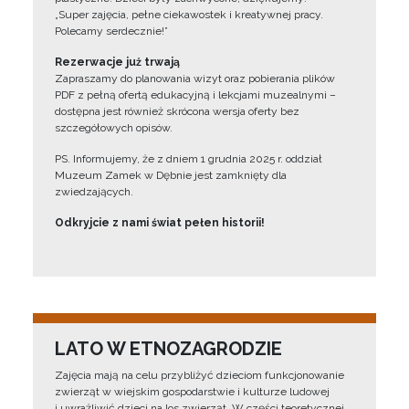
„Super zajęcia, pełne ciekawostek i kreatywnej pracy.
Polecamy serdecznie!”
Rezerwacje już trwają
Zapraszamy do planowania wizyt oraz pobierania plików
PDF z pełną ofertą edukacyjną i lekcjami muzealnymi –
dostępna jest również skrócona wersja oferty bez
szczegółowych opisów.
PS. Informujemy, że z dniem 1 grudnia 2025 r. oddział
Muzeum Zamek w Dębnie jest zamknięty dla
zwiedzających.
Odkryjcie z nami świat pełen historii!
LATO W ETNOZAGRODZIE
Zajęcia mają na celu przybliżyć dzieciom funkcjonowanie
zwierząt w wiejskim gospodarstwie i kulturze ludowej
i uwrażliwić dzieci na los zwierząt. W części teoretycznej