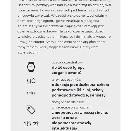
uczestnicy poznają warunki życia zwierząt na dawnej wsi
i porozmawiają o współczesnych problemach związanych
z hodowlą zwierząt. W części praktycznej wychodzimy
do muzealnego ogrodu, gdzie znajduje się zagroda
ze sztucznymi zwierzętami. Największą atrakcją jest
dojenie sztucznej krowy. Na zakończenie zajęć dzieci
w wieku przedszkolnym i klasy od I do III malują wspólnie
krowę ze sklejki. Starsi uczniowie ozdabiają płócienne
torby farbami korzystając z szablonów z motywami
zwierzęcymi.
liczba uczestników
do 25 osób (grupy
zorganizowane)
90
wiek uczestników
edukacja przedszkolna, szkoła
podstawowa (kl. 1-8), szkoły
min.
ponadpodstawowe, seniorzy
dostępność dla osób
z niepełnosprawnościami
z niepełnosprawnością słuchu,
wzroku oraz z
16 zł
niepełnosprawnością
intelektualną