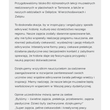
Przygotowaliśmy blisko 80 różnorodnych lekcji muzealnych
realizowanych w placówkach w Tarnowie, a także w
naszych oddziałach w Dołędze, Wierzchosławicach i
Zalipiu.
To doskonała okazja, by w inspirujący i angażujący sposób
odkrywać historię, kulturę oraz dziedzictwo naszego
regionu. Nasze zajęcia zostały starannie opracowane tak,
aby nie tylko wspierały realizację programu nauczania, ale
również pobudzały ciekawość, wyobraźnię i pasję młodych
odkrywców. Interaktywne formy pracy, ciekawe prelekcje,
działania plastyczne oraz bezpośredni kontakt z zabytkami
sprawiają, że historia staje się fascynującą przygodą i
nauką poprzez doświadczenie.
Dziękujemy wszystkim nauczycielom za codzienne
zaangażowanie w rozwijanie zainteresowań swoich
uczniów oraz wspólne odkrywanie świata pełnego wiedzy i
inspiracji. Mamy nadzieję, że nasze lekcje muzealne będą
wartościowym wsparciem w Waszej pracy dydaktycznej.
Opinie uczestników mówią same za siebie:
„Byliśmy – świetne zajęcia, prelekcja, przebieranki, zajęcia
plastyczne. Dzieci były zachwycone, dziękujemy!”
„Super zajęcia, pełne ciekawostek i kreatywnej pracy.