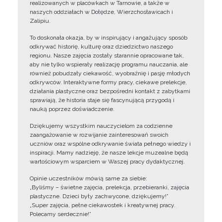
realizowanych w placówkach w Tarnowie, a także w
naszych oddziałach w Dołędze, Wierzchosławicach i
Zalipiu.
To doskonała okazja, by w inspirujący i angażujący sposób
odkrywać historię, kulturę oraz dziedzictwo naszego
regionu. Nasze zajęcia zostały starannie opracowane tak,
aby nie tylko wspierały realizację programu nauczania, ale
również pobudzały ciekawość, wyobraźnię i pasję młodych
odkrywców. Interaktywne formy pracy, ciekawe prelekcje,
działania plastyczne oraz bezpośredni kontakt z zabytkami
sprawiają, że historia staje się fascynującą przygodą i
nauką poprzez doświadczenie.
Dziękujemy wszystkim nauczycielom za codzienne
zaangażowanie w rozwijanie zainteresowań swoich
uczniów oraz wspólne odkrywanie świata pełnego wiedzy i
inspiracji. Mamy nadzieję, że nasze lekcje muzealne będą
wartościowym wsparciem w Waszej pracy dydaktycznej.
Opinie uczestników mówią same za siebie:
„Byliśmy – świetne zajęcia, prelekcja, przebieranki, zajęcia
plastyczne. Dzieci były zachwycone, dziękujemy!”
„Super zajęcia, pełne ciekawostek i kreatywnej pracy.
Polecamy serdecznie!”