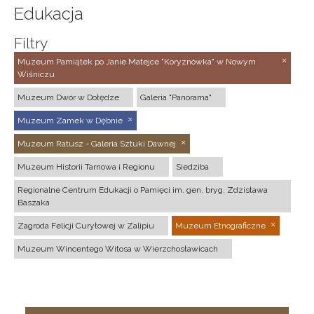
Edukacja
Filtry
Muzeum Pamiątek po Janie Matejce "Koryznówka" w Nowym
Wiśniczu
Muzeum Dwór w Dołędze
Galeria "Panorama"
Muzeum Zamek w Dębnie
Muzeum Ratusz - Galeria Sztuki Dawnej
Muzeum Historii Tarnowa i Regionu
Siedziba
Regionalne Centrum Edukacji o Pamięci im. gen. bryg. Zdzisława
Baszaka
Zagroda Felicji Curyłowej w Zalipiu
Muzeum Etnograficzne
Muzeum Wincentego Witosa w Wierzchosławicach