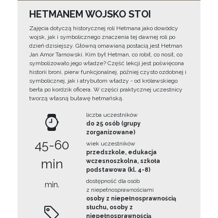
HETMANEM WOJSKO STOI
Zajęcia dotyczą historycznej roli Hetmana jako dowódcy
wojsk, jak i symbolicznego znaczenia tej dawnej roli po
dzień dzisiejszy. Główną omawianą postacią jest Hetman
Jan Amor Tarnowski. Kim był Hetman, co robił, co nosił, co
symbolizowało jego władze? Część lekcji jest poświęcona
historii broni, pierw funkcjonalnej, później czysto ozdobnej i
symbolicznej, jak i atrybutom władzy - od królewskiego
berła po kordzik oficera. W części praktycznej uczestnicy
tworzą własną buławę hetmańską.
liczba uczestników
do 25 osób (grupy
zorganizowane)
45-60
wiek uczestników
przedszkole, edukacja
min
wczesnoszkolna, szkoła
podstawowa (kl. 4-8)
dostępność dla osób
min.
z niepełnosprawnościami
osoby z niepełnosprawnością
słuchu, osoby z
niepełnosprawnością