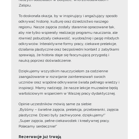
Zalipiu.
To doskonała okazja, by w inspirujący i angażujący sposób
odkrywać historię, kulturę oraz dziedzictwo naszego
regionu. Nasze zajęcia zostały starannie opracowane tak,
aby nie tylko wspierały realizację programu nauczania, ale
również pobudzały ciekawość, wyobraźnię i pasję młodych
odkrywców. Interaktywne formy pracy, ciekawe prelekcje,
działania plastyczne oraz bezpośredni kontakt z zabytkami
sprawiają, że historia staje się fascynującą przygodą i
nauką poprzez doświadczenie.
Dziękujemy wszystkim nauczycielom za codzienne
zaangażowanie w rozwijanie zainteresowań swoich
uczniów oraz wspólne odkrywanie świata pełnego wiedzy i
inspiracji. Mamy nadzieję, że nasze lekcje muzealne będą
wartościowym wsparciem w Waszej pracy dydaktycznej.
Opinie uczestników mówią same za siebie:
„Byliśmy – świetne zajęcia, prelekcja, przebieranki, zajęcia
plastyczne. Dzieci były zachwycone, dziękujemy!”
„Super zajęcia, pełne ciekawostek i kreatywnej pracy.
Polecamy serdecznie!”
Rezerwacje już trwają