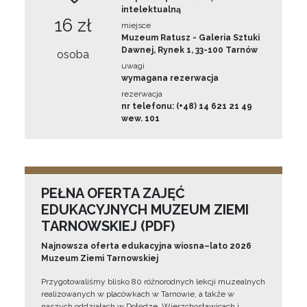
intelektualną
16 zł
miejsce
Muzeum Ratusz - Galeria Sztuki
Dawnej, Rynek 1, 33-100 Tarnów
osoba
uwagi
wymagana rezerwacja
rezerwacja
nr telefonu: (+48) 14 621 21 49
wew. 101
PEŁNA OFERTA ZAJĘĆ
EDUKACYJNYCH MUZEUM ZIEMI
TARNOWSKIEJ (PDF)
Najnowsza oferta edukacyjna wiosna–lato 2026
Muzeum Ziemi Tarnowskiej
Przygotowaliśmy blisko 80 różnorodnych lekcji muzealnych
realizowanych w placówkach w Tarnowie, a także w
naszych oddziałach w Dołędze, Wierzchosławicach i