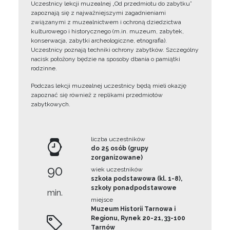
Uczestnicy lekcji muzealnej „Od przedmiotu do zabytku”
zapoznają się z najważniejszymi zagadnieniami
związanymi z muzealnictwem i ochroną dziedzictwa
kulturowego i historycznego (m.in. muzeum, zabytek,
konserwacja, zabytki archeologiczne, etnografia).
Uczestnicy poznają techniki ochrony zabytków. Szczególny
nacisk położony będzie na sposoby dbania o pamiątki
rodzinne.
Podczas lekcji muzealnej uczestnicy będą mieli okazję
zapoznać się również z replikami przedmiotów
zabytkowych.
liczba uczestników
do 25 osób (grupy
zorganizowane)
90
wiek uczestników
szkoła podstawowa (kl. 1-8),
szkoły ponadpodstawowe
min.
miejsce
Muzeum Historii Tarnowa i
Regionu, Rynek 20-21, 33-100
Tarnów