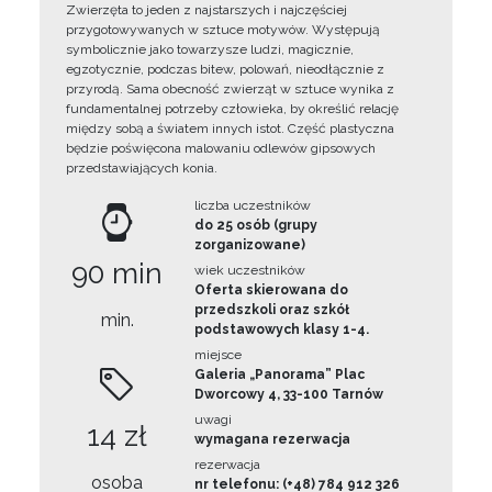
Zwierzęta to jeden z najstarszych i najczęściej
przygotowywanych w sztuce motywów. Występują
symbolicznie jako towarzysze ludzi, magicznie,
egzotycznie, podczas bitew, polowań, nieodłącznie z
przyrodą. Sama obecność zwierząt w sztuce wynika z
fundamentalnej potrzeby człowieka, by określić relację
między sobą a światem innych istot. Część plastyczna
będzie poświęcona malowaniu odlewów gipsowych
przedstawiających konia.
liczba uczestników
do 25 osób (grupy
zorganizowane)
90 min
wiek uczestników
Oferta skierowana do
przedszkoli oraz szkół
min.
podstawowych klasy 1-4.
miejsce
Galeria „Panorama” Plac
Dworcowy 4, 33-100 Tarnów
uwagi
14 zł
wymagana rezerwacja
rezerwacja
osoba
nr telefonu: (+48) 784 912 326