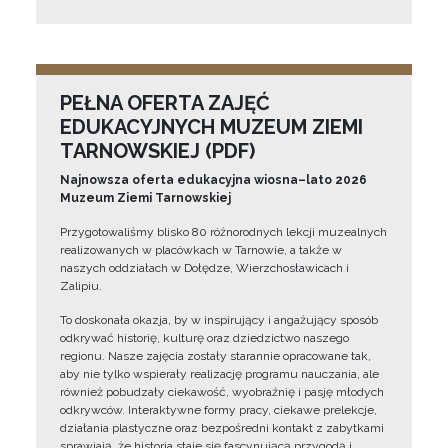
PEŁNA OFERTA ZAJĘĆ
EDUKACYJNYCH MUZEUM ZIEMI
TARNOWSKIEJ (PDF)
Najnowsza oferta edukacyjna wiosna–lato 2026
Muzeum Ziemi Tarnowskiej
Przygotowaliśmy blisko 80 różnorodnych lekcji muzealnych
realizowanych w placówkach w Tarnowie, a także w
naszych oddziałach w Dołędze, Wierzchosławicach i
Zalipiu.
To doskonała okazja, by w inspirujący i angażujący sposób
odkrywać historię, kulturę oraz dziedzictwo naszego
regionu. Nasze zajęcia zostały starannie opracowane tak,
aby nie tylko wspierały realizację programu nauczania, ale
również pobudzały ciekawość, wyobraźnię i pasję młodych
odkrywców. Interaktywne formy pracy, ciekawe prelekcje,
działania plastyczne oraz bezpośredni kontakt z zabytkami
sprawiają, że historia staje się fascynującą przygodą i