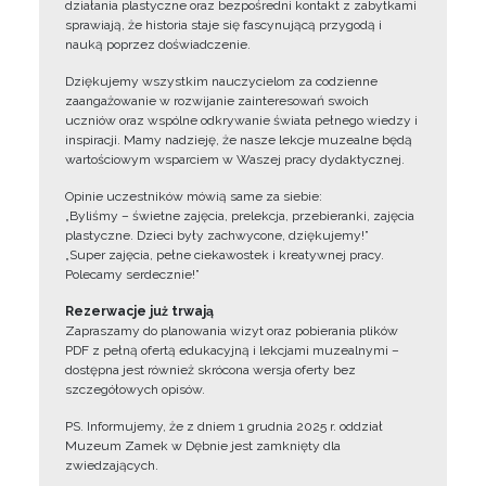
działania plastyczne oraz bezpośredni kontakt z zabytkami
sprawiają, że historia staje się fascynującą przygodą i
nauką poprzez doświadczenie.
Dziękujemy wszystkim nauczycielom za codzienne
zaangażowanie w rozwijanie zainteresowań swoich
uczniów oraz wspólne odkrywanie świata pełnego wiedzy i
inspiracji. Mamy nadzieję, że nasze lekcje muzealne będą
wartościowym wsparciem w Waszej pracy dydaktycznej.
Opinie uczestników mówią same za siebie:
„Byliśmy – świetne zajęcia, prelekcja, przebieranki, zajęcia
plastyczne. Dzieci były zachwycone, dziękujemy!”
„Super zajęcia, pełne ciekawostek i kreatywnej pracy.
Polecamy serdecznie!”
Rezerwacje już trwają
Zapraszamy do planowania wizyt oraz pobierania plików
PDF z pełną ofertą edukacyjną i lekcjami muzealnymi –
dostępna jest również skrócona wersja oferty bez
szczegółowych opisów.
PS. Informujemy, że z dniem 1 grudnia 2025 r. oddział
Muzeum Zamek w Dębnie jest zamknięty dla
zwiedzających.