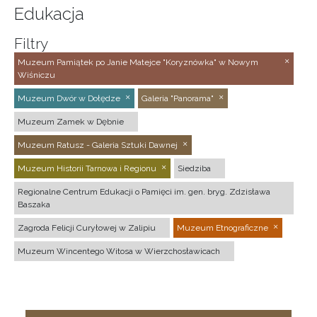
Edukacja
Filtry
Muzeum Pamiątek po Janie Matejce "Koryznówka" w Nowym
Wiśniczu
Muzeum Dwór w Dołędze
Galeria "Panorama"
Muzeum Zamek w Dębnie
Muzeum Ratusz - Galeria Sztuki Dawnej
Muzeum Historii Tarnowa i Regionu
Siedziba
Regionalne Centrum Edukacji o Pamięci im. gen. bryg. Zdzisława
Baszaka
Zagroda Felicji Curyłowej w Zalipiu
Muzeum Etnograficzne
Muzeum Wincentego Witosa w Wierzchosławicach