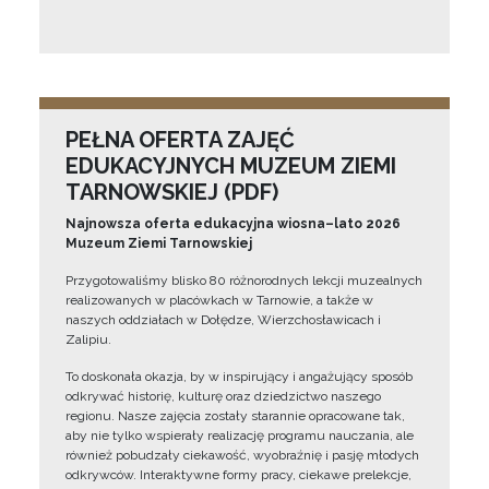
PEŁNA OFERTA ZAJĘĆ
EDUKACYJNYCH MUZEUM ZIEMI
TARNOWSKIEJ (PDF)
Najnowsza oferta edukacyjna wiosna–lato 2026
Muzeum Ziemi Tarnowskiej
Przygotowaliśmy blisko 80 różnorodnych lekcji muzealnych
realizowanych w placówkach w Tarnowie, a także w
naszych oddziałach w Dołędze, Wierzchosławicach i
Zalipiu.
To doskonała okazja, by w inspirujący i angażujący sposób
odkrywać historię, kulturę oraz dziedzictwo naszego
regionu. Nasze zajęcia zostały starannie opracowane tak,
aby nie tylko wspierały realizację programu nauczania, ale
również pobudzały ciekawość, wyobraźnię i pasję młodych
odkrywców. Interaktywne formy pracy, ciekawe prelekcje,