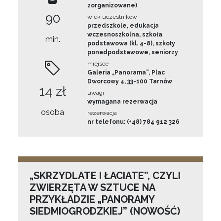
zorganizowane)
90
wiek uczestników
przedszkole, edukacja
wczesnoszkolna, szkoła
min.
podstawowa (kl. 4-8), szkoły
ponadpodstawowe, seniorzy
miejsce
Galeria „Panorama”, Plac
Dworcowy 4, 33-100 Tarnów
14 zł
uwagi
wymagana rezerwacja
osoba
rezerwacja
nr telefonu: (+48) 784 912 326
„SKRZYDLATE I ŁACIATE”, CZYLI
ZWIERZĘTA W SZTUCE NA
PRZYKŁADZIE „PANORAMY
SIEDMIOGRODZKIEJ” (NOWOŚĆ)