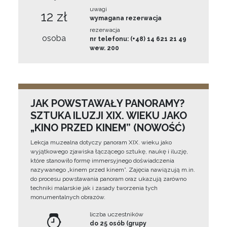
uwagi
12 zł
wymagana rezerwacja
rezerwacja
osoba
nr telefonu: (+48) 14 621 21 49
wew. 200
JAK POWSTAWAŁY PANORAMY?
SZTUKA ILUZJI XIX. WIEKU JAKO
„KINO PRZED KINEM” (NOWOŚĆ)
Lekcja muzealna dotyczy panoram XIX. wieku jako
wyjątkowego zjawiska łączącego sztukę, naukę i iluzję,
które stanowiło formę immersyjnego doświadczenia
nazywanego „kinem przed kinem”. Zajęcia nawiązują m.in.
do procesu powstawania panoram oraz ukazują zarówno
techniki malarskie jak i zasady tworzenia tych
monumentalnych obrazów.
liczba uczestników
do 25 osób (grupy