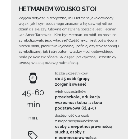
HETMANEM WOJSKO STOI
Zajęcia dotyczą historycznej roli Hetmana jako dowódcy
wojsk, jak i symbolicznego znaczenia tej dawnej roli po
dzień dzisiejszy. Główną omawianą postacią jest Hetman
Jan Amor Tarnowski. Kim był Hetman, co robił, co nosił, co
symbolizowało jego władze? Część lekcji jest poświęcona
historii broni, pierw funkcjonalnej, później czysto ozdobnej i
symbolicznej, jak i atrybutom władzy - od królewskiego
berła po kordzik oficera. W części praktycznej uczestnicy
tworzą własną buławę hetmańską.
liczba uczestników
do 25 osób (grupy
zorganizowane)
45-60
wiek uczestników
przedszkole, edukacja
min
wczesnoszkolna, szkoła
podstawowa (kl. 4-8)
dostępność dla osób
min.
z niepełnosprawnościami
osoby z niepełnosprawnością
słuchu, osoby z
niepełnosprawnością