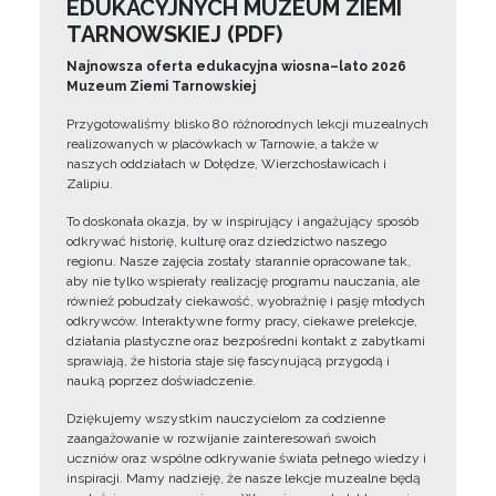
EDUKACYJNYCH MUZEUM ZIEMI
TARNOWSKIEJ (PDF)
Najnowsza oferta edukacyjna wiosna–lato 2026
Muzeum Ziemi Tarnowskiej
Przygotowaliśmy blisko 80 różnorodnych lekcji muzealnych
realizowanych w placówkach w Tarnowie, a także w
naszych oddziałach w Dołędze, Wierzchosławicach i
Zalipiu.
To doskonała okazja, by w inspirujący i angażujący sposób
odkrywać historię, kulturę oraz dziedzictwo naszego
regionu. Nasze zajęcia zostały starannie opracowane tak,
aby nie tylko wspierały realizację programu nauczania, ale
również pobudzały ciekawość, wyobraźnię i pasję młodych
odkrywców. Interaktywne formy pracy, ciekawe prelekcje,
działania plastyczne oraz bezpośredni kontakt z zabytkami
sprawiają, że historia staje się fascynującą przygodą i
nauką poprzez doświadczenie.
Dziękujemy wszystkim nauczycielom za codzienne
zaangażowanie w rozwijanie zainteresowań swoich
uczniów oraz wspólne odkrywanie świata pełnego wiedzy i
inspiracji. Mamy nadzieję, że nasze lekcje muzealne będą