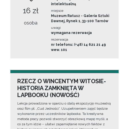
intelektualną
16 zł
miejsce
Muzeum Ratusz - Galeria Sztuki
Dawnej, Rynek 1, 33-100 Tarnów
osoba
uwagi
wymagana rezerwacja
rezerwacja
nr telefonu: (+48) 14 621 21 49
wew. 101
RZECZ O WINCENTYM WITOSIE-
HISTORIA ZAMKNIĘTA W
LAPBOOKU (NOWOŚĆ)
Lekcja prowadzona w oparciu o stałą ekspozycję muzealną
oraz film pt. „Cud Jedności”. Uzupełnieniem zajęć będzie
wykonanie przez uczestników lapbooka. Ta kreatywna
metoda pracy pozwoli stworzyć obrazkową mapę myśli, a
co za tym idzie – ułatwi zapamiętanie nowych faktów z