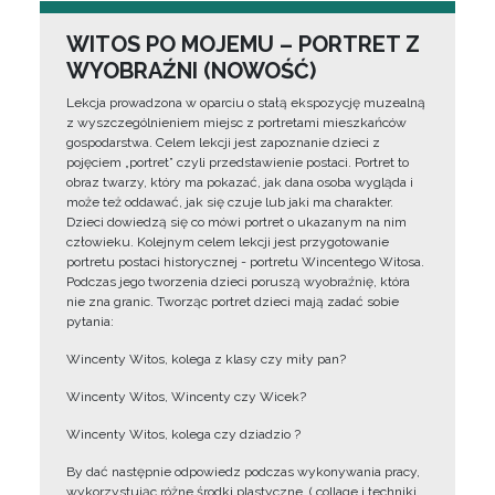
WITOS PO MOJEMU – PORTRET Z
WYOBRAŹNI (NOWOŚĆ)
Lekcja prowadzona w oparciu o stałą ekspozycję muzealną
z wyszczególnieniem miejsc z portretami mieszkańców
gospodarstwa. Celem lekcji jest zapoznanie dzieci z
pojęciem „portret” czyli przedstawienie postaci. Portret to
obraz twarzy, który ma pokazać, jak dana osoba wygląda i
może też oddawać, jak się czuje lub jaki ma charakter.
Dzieci dowiedzą się co mówi portret o ukazanym na nim
człowieku. Kolejnym celem lekcji jest przygotowanie
portretu postaci historycznej - portretu Wincentego Witosa.
Podczas jego tworzenia dzieci poruszą wyobraźnię, która
nie zna granic. Tworząc portret dzieci mają zadać sobie
pytania:
Wincenty Witos, kolega z klasy czy miły pan?
Wincenty Witos, Wincenty czy Wicek?
Wincenty Witos, kolega czy dziadzio ?
By dać następnie odpowiedz podczas wykonywania pracy,
wykorzystując różne środki plastyczne, ( collage i techniki