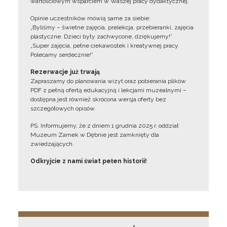
wartościowym wsparciem w Waszej pracy dydaktycznej.
Opinie uczestników mówią same za siebie:
„Byliśmy – świetne zajęcia, prelekcja, przebieranki, zajęcia
plastyczne. Dzieci były zachwycone, dziękujemy!”
„Super zajęcia, pełne ciekawostek i kreatywnej pracy.
Polecamy serdecznie!”
Rezerwacje już trwają
Zapraszamy do planowania wizyt oraz pobierania plików
PDF z pełną ofertą edukacyjną i lekcjami muzealnymi –
dostępna jest również skrócona wersja oferty bez
szczegółowych opisów.
PS. Informujemy, że z dniem 1 grudnia 2025 r. oddział
Muzeum Zamek w Dębnie jest zamknięty dla
zwiedzających.
Odkryjcie z nami świat pełen historii!