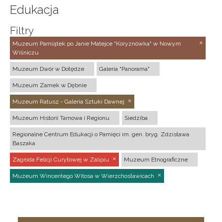
Edukacja
Filtry
Muzeum Pamiątek po Janie Matejce "Koryznówka" w Nowym
Wiśniczu
Muzeum Dwór w Dołędze
Galeria "Panorama"
Muzeum Zamek w Dębnie
Muzeum Ratusz - Galeria Sztuki Dawnej
Muzeum Historii Tarnowa i Regionu
Siedziba
Regionalne Centrum Edukacji o Pamięci im. gen. bryg. Zdzisława
Baszaka
Zagroda Felicji Curyłowej w Zalipiu
Muzeum Etnograficzne
Muzeum Wincentego Witosa w Wierzchosławicach