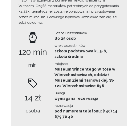
historii związanych z bohaterem lekcji, Wincentym
Witosem. Część materiałów potrzebnych do przygotowania
książki tematycznej zostanie opracowana i przygotowana
przez muzeum. Gotowego lapbooka uczniowie zabiorą ze
sobą do domu.
liczba uczestników
do 25 osób
wiek uczestników
120 min
szkoła podstawowa kl. 5-8,
szkoła średnia
miejsce
min.
Muzeum Wincentego Witosa w
Wierzchosławicach, oddział
Muzeum Ziemi Tarnowskiej, 33-
122 Wierzchosławice 698
uwagi
14 zł
wymagana rezerwacja
rezerwacja
osoba
pod numerem telefonu: (+48) 14
679 70 40