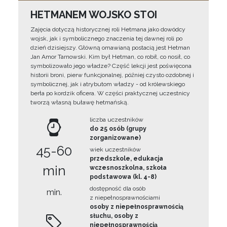
HETMANEM WOJSKO STOI
Zajęcia dotyczą historycznej roli Hetmana jako dowódcy
wojsk, jak i symbolicznego znaczenia tej dawnej roli po
dzień dzisiejszy. Główną omawianą postacią jest Hetman
Jan Amor Tarnowski. Kim był Hetman, co robił, co nosił, co
symbolizowało jego władze? Część lekcji jest poświęcona
historii broni, pierw funkcjonalnej, później czysto ozdobnej i
symbolicznej, jak i atrybutom władzy - od królewskiego
berła po kordzik oficera. W części praktycznej uczestnicy
tworzą własną buławę hetmańską.
liczba uczestników
do 25 osób (grupy
zorganizowane)
45-60
wiek uczestników
przedszkole, edukacja
min
wczesnoszkolna, szkoła
podstawowa (kl. 4-8)
dostępność dla osób
min.
z niepełnosprawnościami
osoby z niepełnosprawnością
słuchu, osoby z
niepełnosprawnością