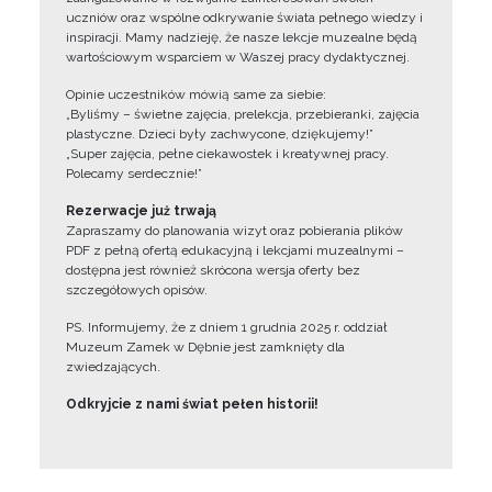
uczniów oraz wspólne odkrywanie świata pełnego wiedzy i
inspiracji. Mamy nadzieję, że nasze lekcje muzealne będą
wartościowym wsparciem w Waszej pracy dydaktycznej.
Opinie uczestników mówią same za siebie:
„Byliśmy – świetne zajęcia, prelekcja, przebieranki, zajęcia
plastyczne. Dzieci były zachwycone, dziękujemy!”
„Super zajęcia, pełne ciekawostek i kreatywnej pracy.
Polecamy serdecznie!”
Rezerwacje już trwają
Zapraszamy do planowania wizyt oraz pobierania plików
PDF z pełną ofertą edukacyjną i lekcjami muzealnymi –
dostępna jest również skrócona wersja oferty bez
szczegółowych opisów.
PS. Informujemy, że z dniem 1 grudnia 2025 r. oddział
Muzeum Zamek w Dębnie jest zamknięty dla
zwiedzających.
Odkryjcie z nami świat pełen historii!