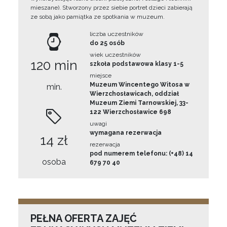
mieszane). Stworzony przez siebie portret dzieci zabierają
ze sobą jako pamiątka ze spotkania w muzeum.
liczba uczestników
do 25 osób
wiek uczestników
120 min
szkoła podstawowa klasy 1-5
miejsce
Muzeum Wincentego Witosa w
min.
Wierzchosławicach, oddział
Muzeum Ziemi Tarnowskiej, 33-
122 Wierzchosławice 698
uwagi
wymagana rezerwacja
14 zł
rezerwacja
pod numerem telefonu: (+48) 14
osoba
679 70 40
PEŁNA OFERTA ZAJĘĆ