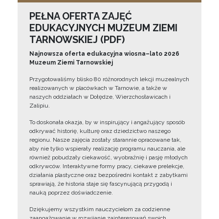
PEŁNA OFERTA ZAJĘĆ
EDUKACYJNYCH MUZEUM ZIEMI
TARNOWSKIEJ (PDF)
Najnowsza oferta edukacyjna wiosna–lato 2026
Muzeum Ziemi Tarnowskiej
Przygotowaliśmy blisko 80 różnorodnych lekcji muzealnych
realizowanych w placówkach w Tarnowie, a także w
naszych oddziałach w Dołędze, Wierzchosławicach i
Zalipiu.
To doskonała okazja, by w inspirujący i angażujący sposób
odkrywać historię, kulturę oraz dziedzictwo naszego
regionu. Nasze zajęcia zostały starannie opracowane tak,
aby nie tylko wspierały realizację programu nauczania, ale
również pobudzały ciekawość, wyobraźnię i pasję młodych
odkrywców. Interaktywne formy pracy, ciekawe prelekcje,
działania plastyczne oraz bezpośredni kontakt z zabytkami
sprawiają, że historia staje się fascynującą przygodą i
nauką poprzez doświadczenie.
Dziękujemy wszystkim nauczycielom za codzienne
zaangażowanie w rozwijanie zainteresowań swoich