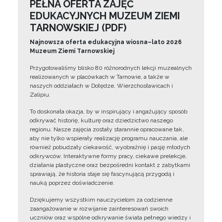
PEŁNA OFERTA ZAJĘĆ
EDUKACYJNYCH MUZEUM ZIEMI
TARNOWSKIEJ (PDF)
Najnowsza oferta edukacyjna wiosna–lato 2026
Muzeum Ziemi Tarnowskiej
Przygotowaliśmy blisko 80 różnorodnych lekcji muzealnych
realizowanych w placówkach w Tarnowie, a także w
naszych oddziałach w Dołędze, Wierzchosławicach i
Zalipiu.
To doskonała okazja, by w inspirujący i angażujący sposób
odkrywać historię, kulturę oraz dziedzictwo naszego
regionu. Nasze zajęcia zostały starannie opracowane tak,
aby nie tylko wspierały realizację programu nauczania, ale
również pobudzały ciekawość, wyobraźnię i pasję młodych
odkrywców. Interaktywne formy pracy, ciekawe prelekcje,
działania plastyczne oraz bezpośredni kontakt z zabytkami
sprawiają, że historia staje się fascynującą przygodą i
nauką poprzez doświadczenie.
Dziękujemy wszystkim nauczycielom za codzienne
zaangażowanie w rozwijanie zainteresowań swoich
uczniów oraz wspólne odkrywanie świata pełnego wiedzy i