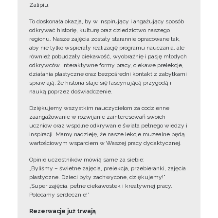
Zalipiu.
To doskonała okazja, by w inspirujący i angażujący sposób
odkrywać historię, kulturę oraz dziedzictwo naszego
regionu. Nasze zajęcia zostały starannie opracowane tak,
aby nie tylko wspierały realizację programu nauczania, ale
również pobudzały ciekawość, wyobraźnię i pasję młodych
odkrywców. Interaktywne formy pracy, ciekawe prelekcje,
działania plastyczne oraz bezpośredni kontakt z zabytkami
sprawiają, że historia staje się fascynującą przygodą i
nauką poprzez doświadczenie.
Dziękujemy wszystkim nauczycielom za codzienne
zaangażowanie w rozwijanie zainteresowań swoich
uczniów oraz wspólne odkrywanie świata pełnego wiedzy i
inspiracji. Mamy nadzieję, że nasze lekcje muzealne będą
wartościowym wsparciem w Waszej pracy dydaktycznej.
Opinie uczestników mówią same za siebie:
„Byliśmy – świetne zajęcia, prelekcja, przebieranki, zajęcia
plastyczne. Dzieci były zachwycone, dziękujemy!”
„Super zajęcia, pełne ciekawostek i kreatywnej pracy.
Polecamy serdecznie!”
Rezerwacje już trwają