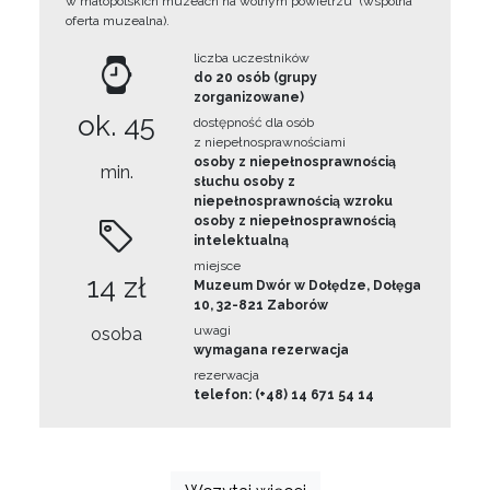
w małopolskich muzeach na wolnym powietrzu” (wspólna
oferta muzealna).
liczba uczestników
do 20 osób (grupy
zorganizowane)
ok. 45
dostępność dla osób
z niepełnosprawnościami
osoby z niepełnosprawnością
min.
słuchu osoby z
niepełnosprawnością wzroku
osoby z niepełnosprawnością
intelektualną
miejsce
14 zł
Muzeum Dwór w Dołędze, Dołęga
10, 32-821 Zaborów
uwagi
osoba
wymagana rezerwacja
rezerwacja
telefon: (+48) 14 671 54 14