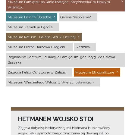
Muzeum Pamiątek po Janie Matejce "Koryznówka" w Nowym
Wiśniczu
Muzeum Dwór w Dołędze
Galeria "Panorama"
Muzeum Zamek w Dębnie
Muzeum Ratusz - Galeria Sztuki Dawnej
Muzeum Historii Tarnowa i Regionu
Siedziba
Regionalne Centrum Edukacji o Pamięci im. gen. bryg. Zdzisława
Baszaka
Zagroda Felicji Curyłowej w Zalipiu
Muzeum Etnograficzne
Muzeum Wincentego Witosa w Wierzchosławicach
HETMANEM WOJSKO STOI
Zajęcia dotyczą historycznej roli Hetmana jako dowódcy
wojsk, jak i symbolicznego znaczenia tej dawnej roli po