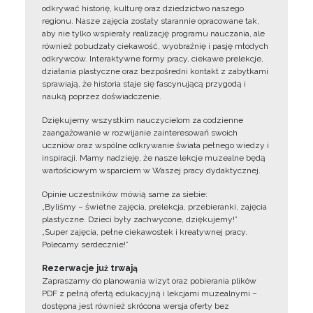
odkrywać historię, kulturę oraz dziedzictwo naszego
regionu. Nasze zajęcia zostały starannie opracowane tak,
aby nie tylko wspierały realizację programu nauczania, ale
również pobudzały ciekawość, wyobraźnię i pasję młodych
odkrywców. Interaktywne formy pracy, ciekawe prelekcje,
działania plastyczne oraz bezpośredni kontakt z zabytkami
sprawiają, że historia staje się fascynującą przygodą i
nauką poprzez doświadczenie.
Dziękujemy wszystkim nauczycielom za codzienne
zaangażowanie w rozwijanie zainteresowań swoich
uczniów oraz wspólne odkrywanie świata pełnego wiedzy i
inspiracji. Mamy nadzieję, że nasze lekcje muzealne będą
wartościowym wsparciem w Waszej pracy dydaktycznej.
Opinie uczestników mówią same za siebie:
„Byliśmy – świetne zajęcia, prelekcja, przebieranki, zajęcia
plastyczne. Dzieci były zachwycone, dziękujemy!”
„Super zajęcia, pełne ciekawostek i kreatywnej pracy.
Polecamy serdecznie!”
Rezerwacje już trwają
Zapraszamy do planowania wizyt oraz pobierania plików
PDF z pełną ofertą edukacyjną i lekcjami muzealnymi –
dostępna jest również skrócona wersja oferty bez