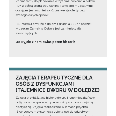
Zapraszamy do planowania wizyt oraz pobierania plików
PDF z pełną ofertą edukacyjną i lekcjami muzealnymi –
dostępna jest również skrócona wersja oferty bez
szczegółowych opisów.
PS. Informujemy, że z dniem 1 grudnia 2025 r. oddział
Muzeum Zamek w Dębnie jest zamknięty dla
zwiedzających.
Odkryjcie z nami świat pełen historii!
ZAJĘCIA TERAPEUTYCZNE DLA
OSÓB Z DYSFUNKCJAMI
(TAJEMNICE DWORU W DOŁĘDZE)
Zajęcia przybliżająca historię dworu i jego mieszkańców
połączone ze spacerem po dworski parku oraz częścią
plastyczną. Zajęcia realizowane w ramach projektu
„Skansenova – systemowa opieka nad dziedzictwem