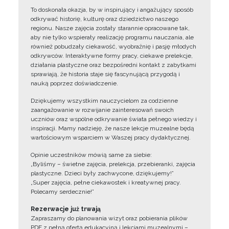
To doskonała okazja, by w inspirujący i angażujący sposób
odkrywać historię, kulturę oraz dziedzictwo naszego
regionu. Nasze zajęcia zostały starannie opracowane tak,
aby nie tylko wspierały realizację programu nauczania, ale
również pobudzały ciekawość, wyobraźnię i pasję młodych
odkrywców. Interaktywne formy pracy, ciekawe prelekcje,
działania plastyczne oraz bezpośredni kontakt z zabytkami
sprawiają, że historia staje się fascynującą przygodą i
nauką poprzez doświadczenie.
Dziękujemy wszystkim nauczycielom za codzienne
zaangażowanie w rozwijanie zainteresowań swoich
uczniów oraz wspólne odkrywanie świata pełnego wiedzy i
inspiracji. Mamy nadzieję, że nasze lekcje muzealne będą
wartościowym wsparciem w Waszej pracy dydaktycznej.
Opinie uczestników mówią same za siebie:
„Byliśmy – świetne zajęcia, prelekcja, przebieranki, zajęcia
plastyczne. Dzieci były zachwycone, dziękujemy!”
„Super zajęcia, pełne ciekawostek i kreatywnej pracy.
Polecamy serdecznie!”
Rezerwacje już trwają
Zapraszamy do planowania wizyt oraz pobierania plików
PDF z pełną ofertą edukacyjną i lekcjami muzealnymi –