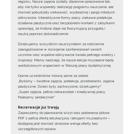
regionu. Nasze zajęcia zostały starannie opracowane tak,
aby nie tylko wspierały realizację programu nauczania, ale
również pobudzały ciekawość, wyobraźnię i pasję młodych
odkrywców. Interaktywne formy pracy, ciekawe prelekcje,
działania plastyczne oraz bezpośredni kontakt z zabytkami
sprawiają, że historia staje się fascynującą przygodą i
nauką poprzez doświadczenie.
Dziękujemy wszystkim nauczycielom za codzienne
zaangażowanie w rozwijanie zainteresowań swoich
uczniów oraz wspólne odkrywanie świata pełnego wiedzy i
inspiracji. Mamy nadzieję, że nasze lekcje muzealne będą
wartościowym wsparciem w Waszej pracy dydaktycznej.
Opinie uczestników mówią same za siebie:
„Byliśmy – świetne zajęcia, prelekcja, przebieranki, zajęcia
plastyczne. Dzieci były zachwycone, dziękujemy!”
„Super zajęcia, pełne ciekawostek i kreatywnej pracy.
Polecamy serdecznie!”
Rezerwacje już trwają
Zapraszamy do planowania wizyt oraz pobierania plików
PDF z pełną ofertą edukacyjną i lekcjami muzealnymi –
dostępna jest również skrócona wersja oferty bez
szczegółowych opisów.