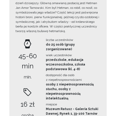
dzień dzisiejszy. Główną omawianą postacią jest Hetman
Jan Amor Tarnowski. Kim był Hetman, co robił, co nosił, co
symbolizowało jego władze? Część lekcji jest poświęcona
historii broni, pierw funkcjonalnej, później czysto ozdobnej i
symbolicznej, jak i atrybutom władzy - od królewskiego
berła po kordzik oficera. W części praktycznej uczestnicy
tworzą własną buławę hetmańską.
liczba uczestników
do 25 osób (grupy
zorganizowane)
45-60
wiek uczestników
przedszkole, edukacja
min
wczesnoszkolna, szkoła
podstawowa (kl. 4-8)
dostępność dla osób
min.
z niepełnosprawnościami
osoby z niepełnosprawnością
słuchu, osoby z
niepełnosprawnością
intelektualną
16 zł
miejsce
Muzeum Ratusz - Galeria Sztuki
Dawnej, Rynek 1, 33-100 Tarnów
osoba