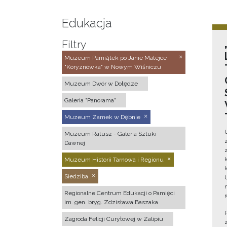
Edukacja
Filtry
Muzeum Pamiątek po Janie Matejce
"Koryznówka" w Nowym Wiśniczu
Muzeum Dwór w Dołędze
Galeria "Panorama"
Muzeum Zamek w Dębnie
Muzeum Ratusz - Galeria Sztuki
Dawnej
Muzeum Historii Tarnowa i Regionu
Siedziba
Regionalne Centrum Edukacji o Pamięci
im. gen. bryg. Zdzisława Baszaka
Zagroda Felicji Curyłowej w Zalipiu