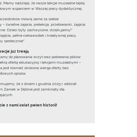
cji. Mamy nadzieję, że nasze lekcje muzealne będą
iowym wsparciem w Waszej pracy dydaktycznej.
uczestników mówią same za siebie:
 – świetne zajęcia, prelekcja, przebieranki, zajęcia
zne. Dzieci były zachwycone, dziękujemy!”
zajęcia, pełne ciekawostek i kreatywnej pracy.
y serdecznie!”
acje już trwają
amy do planowania wizyt oraz pobierania plików
ełną ofertą edukacyjną i lekcjami muzealnymi –
a jest również skrócona wersja oferty bez
łowych opisów.
ormujemy, że z dniem 1 grudnia 2025 r. oddział
 Zamek w Dębnie jest zamknięty dla
jących.
ie z nami świat pełen historii!