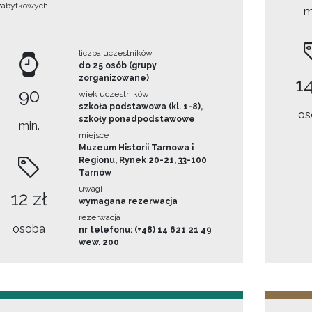
zabytkowych.
m
liczba uczestników
do 25 osób (grupy
zorganizowane)
14
90
wiek uczestników
szkoła podstawowa (kl. 1-8),
os
szkoły ponadpodstawowe
min.
miejsce
Muzeum Historii Tarnowa i
Regionu, Rynek 20-21, 33-100
Tarnów
uwagi
12 zł
wymagana rezerwacja
rezerwacja
osoba
nr telefonu: (+48) 14 621 21 49
wew. 200