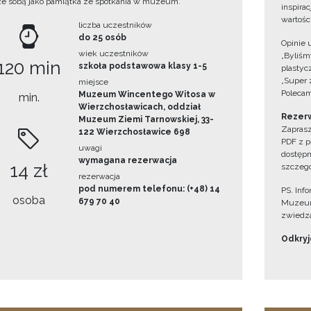
ze sobą jako pamiątka ze spotkania w muzeum.
inspira
wartośc
liczba uczestników
do 25 osób
Opinie 
wiek uczestników
„Byliśmy
120 min
szkoła podstawowa klasy 1-5
plastyc
„Super 
miejsce
Polecam
Muzeum Wincentego Witosa w
min.
Wierzchosławicach, oddział
Rezerw
Muzeum Ziemi Tarnowskiej, 33-
Zaprasz
122 Wierzchosławice 698
PDF z p
uwagi
dostępn
wymagana rezerwacja
14 zł
szczegó
rezerwacja
pod numerem telefonu: (+48) 14
PS. Inf
osoba
679 70 40
Muzeum
zwiedza
Odkryjc