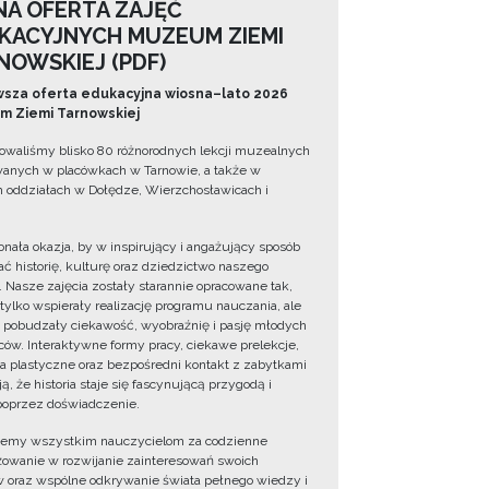
NA OFERTA ZAJĘĆ
KACYJNYCH MUZEUM ZIEMI
NOWSKIEJ (PDF)
sza oferta edukacyjna wiosna–lato 2026
 Ziemi Tarnowskiej
owaliśmy blisko 80 różnorodnych lekcji muzealnych
wanych w placówkach w Tarnowie, a także w
 oddziałach w Dołędze, Wierzchosławicach i
onała okazja, by w inspirujący i angażujący sposób
ć historię, kulturę oraz dziedzictwo naszego
. Nasze zajęcia zostały starannie opracowane tak,
 tylko wspierały realizację programu nauczania, ale
 pobudzały ciekawość, wyobraźnię i pasję młodych
ów. Interaktywne formy pracy, ciekawe prelekcje,
ia plastyczne oraz bezpośredni kontakt z zabytkami
ą, że historia staje się fascynującą przygodą i
oprzez doświadczenie.
jemy wszystkim nauczycielom za codzienne
owanie w rozwijanie zainteresowań swoich
 oraz wspólne odkrywanie świata pełnego wiedzy i