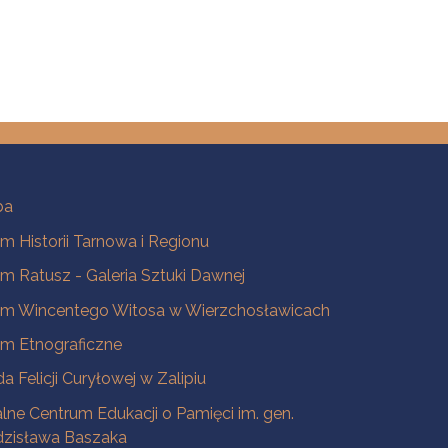
ba
 Historii Tarnowa i Regionu
 Ratusz - Galeria Sztuki Dawnej
m Wincentego Witosa w Wierzchosławicach
m Etnograficzne
a Felicji Curyłowej w Zalipiu
lne Centrum Edukacji o Pamięci im. gen.
dzisława Baszaka