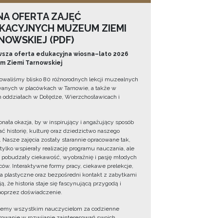
NA OFERTA ZAJĘĆ
KACYJNYCH MUZEUM ZIEMI
NOWSKIEJ (PDF)
sza oferta edukacyjna wiosna–lato 2026
 Ziemi Tarnowskiej
owaliśmy blisko 80 różnorodnych lekcji muzealnych
wanych w placówkach w Tarnowie, a także w
 oddziałach w Dołędze, Wierzchosławicach i
onała okazja, by w inspirujący i angażujący sposób
ć historię, kulturę oraz dziedzictwo naszego
. Nasze zajęcia zostały starannie opracowane tak,
 tylko wspierały realizację programu nauczania, ale
 pobudzały ciekawość, wyobraźnię i pasję młodych
ów. Interaktywne formy pracy, ciekawe prelekcje,
ia plastyczne oraz bezpośredni kontakt z zabytkami
ą, że historia staje się fascynującą przygodą i
oprzez doświadczenie.
jemy wszystkim nauczycielom za codzienne
owanie w rozwijanie zainteresowań swoich