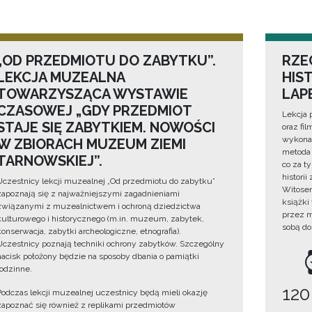
„OD PRZEDMIOTU DO ZABYTKU”.
RZE
LEKCJA MUZEALNA
HIS
TOWARZYSZĄCA WYSTAWIE
LAP
CZASOWEJ „GDY PRZEDMIOT
Lekcja 
STAJE SIĘ ZABYTKIEM. NOWOŚCI
oraz fi
wykonan
W ZBIORACH MUZEUM ZIEMI
metoda 
TARNOWSKIEJ”.
co za t
histori
Uczestnicy lekcji muzealnej „Od przedmiotu do zabytku”
Witosem
zapoznają się z najważniejszymi zagadnieniami
książki
związanymi z muzealnictwem i ochroną dziedzictwa
przez m
kulturowego i historycznego (m.in. muzeum, zabytek,
sobą do
konserwacja, zabytki archeologiczne, etnografia).
Uczestnicy poznają techniki ochrony zabytków. Szczególny
nacisk położony będzie na sposoby dbania o pamiątki
rodzinne.
120
Podczas lekcji muzealnej uczestnicy będą mieli okazję
zapoznać się również z replikami przedmiotów