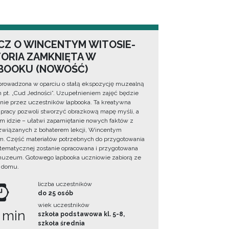
CZ O WINCENTYM WITOSIE-
TORIA ZAMKNIĘTA W
BOOKU (NOWOŚĆ)
prowadzona w oparciu o stałą ekspozycję muzealną
lm pt. „Cud Jedności”. Uzupełnieniem zajęć będzie
ie przez uczestników lapbooka. Ta kreatywna
pracy pozwoli stworzyć obrazkową mapę myśli, a
ym idzie – ułatwi zapamiętanie nowych faktów z
i związanych z bohaterem lekcji, Wincentym
. Część materiałów potrzebnych do przygotowania
 tematycznej zostanie opracowana i przygotowana
uzeum. Gotowego lapbooka uczniowie zabiorą ze
 domu.
liczba uczestników
do 25 osób
wiek uczestników
 min
szkoła podstawowa kl. 5-8,
szkoła średnia