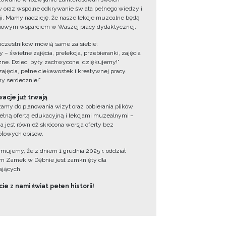
 oraz wspólne odkrywanie świata pełnego wiedzy i
cji. Mamy nadzieję, że nasze lekcje muzealne będą
iowym wsparciem w Waszej pracy dydaktycznej.
uczestników mówią same za siebie:
 – świetne zajęcia, prelekcja, przebieranki, zajęcia
zne. Dzieci były zachwycone, dziękujemy!”
zajęcia, pełne ciekawostek i kreatywnej pracy.
y serdecznie!”
acje już trwają
amy do planowania wizyt oraz pobierania plików
ełną ofertą edukacyjną i lekcjami muzealnymi –
a jest również skrócona wersja oferty bez
łowych opisów.
ormujemy, że z dniem 1 grudnia 2025 r. oddział
 Zamek w Dębnie jest zamknięty dla
jących.
ie z nami świat pełen historii!