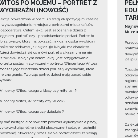
WITOS PO MOJEMU – PORTRET Z
PEŁ
WYOBRAŹNI (NOWOŚĆ)
EDU
TAR
Lekcja prowadzona w oparciu o stałą ekspozycję muzealną
z wyszczególnieniem miejsc z portretami mieszkańców
Najnow
gospodarstwa. Celem lekcji jest zapoznanie dzieci z
Muzeum
pojęciem „portret” czyli przedstawienie postaci. Portret to
obraz twarzy, który ma pokazać, jak dana osoba wygląda i
Przygot
może też oddawać, jak się czuje lub jaki ma charakter.
realizo
Dzieci dowiedzą się co mówi portret o ukazanym na nim
naszych
człowieku. Kolejnym celem lekcji jest przygotowanie
Zalipiu.
portretu postaci historycznej - portretu Wincentego Witosa.
Podczas jego tworzenia dzieci poruszą wyobraźnię, która
To dosk
nie zna granic. Tworząc portret dzieci mają zadać sobie
odkrywa
pytania:
regionu
aby nie
Wincenty Witos, kolega z klasy czy miły pan?
również
odkrywc
Wincenty Witos, Wincenty czy Wicek?
działan
sprawiaj
Wincenty Witos, kolega czy dziadzio ?
nauką p
By dać następnie odpowiedz podczas wykonywania pracy,
Dzięku
wykorzystując różne środki plastyczne, ( collage i techniki
zaangaż
mieszane). Stworzony przez siebie portret dzieci zabierają
uczniów