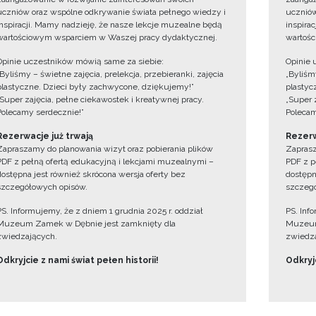
uczniów oraz wspólne odkrywanie świata pełnego wiedzy i
uczniów
inspiracji. Mamy nadzieję, że nasze lekcje muzealne będą
inspira
wartościowym wsparciem w Waszej pracy dydaktycznej.
wartośc
Opinie uczestników mówią same za siebie:
Opinie 
„Byliśmy – świetne zajęcia, prelekcja, przebieranki, zajęcia
„Byliśmy
plastyczne. Dzieci były zachwycone, dziękujemy!”
plastyc
„Super zajęcia, pełne ciekawostek i kreatywnej pracy.
„Super 
Polecamy serdecznie!”
Polecam
Rezerwacje już trwają
Rezerw
Zapraszamy do planowania wizyt oraz pobierania plików
Zaprasz
PDF z pełną ofertą edukacyjną i lekcjami muzealnymi –
PDF z p
dostępna jest również skrócona wersja oferty bez
dostępn
szczegółowych opisów.
szczegó
PS. Informujemy, że z dniem 1 grudnia 2025 r. oddział
PS. Inf
Muzeum Zamek w Dębnie jest zamknięty dla
Muzeum
zwiedzających.
zwiedza
Odkryjcie z nami świat pełen historii!
Odkryjc