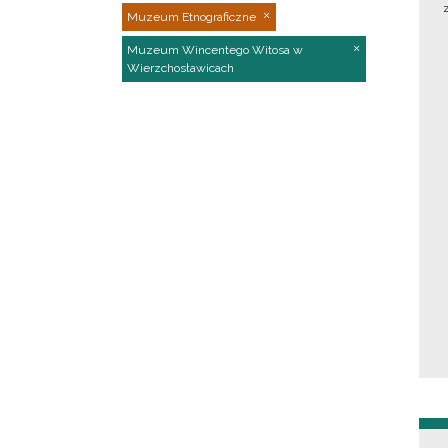
Muzeum Etnograficzne
Muzeum Wincentego Witosa w
Wierzchosławicach