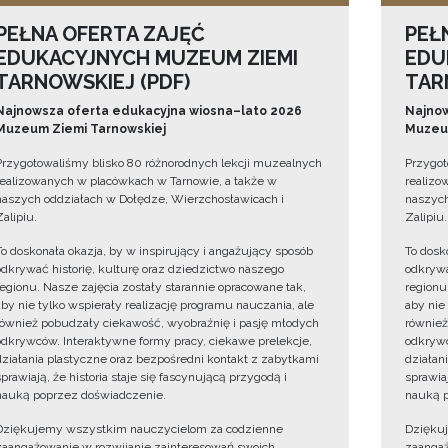
PEŁNA OFERTA ZAJĘĆ
PEŁ
EDUKACYJNYCH MUZEUM ZIEMI
EDU
TARNOWSKIEJ (PDF)
TAR
Najnowsza oferta edukacyjna wiosna–lato 2026
Najnow
Muzeum Ziemi Tarnowskiej
Muzeum
Przygotowaliśmy blisko 80 różnorodnych lekcji muzealnych
Przygot
realizowanych w placówkach w Tarnowie, a także w
realizo
naszych oddziałach w Dołędze, Wierzchosławicach i
naszych
Zalipiu.
Zalipiu.
To doskonała okazja, by w inspirujący i angażujący sposób
To dosk
odkrywać historię, kulturę oraz dziedzictwo naszego
odkrywa
regionu. Nasze zajęcia zostały starannie opracowane tak,
regionu
aby nie tylko wspierały realizację programu nauczania, ale
aby nie
również pobudzały ciekawość, wyobraźnię i pasję młodych
również
odkrywców. Interaktywne formy pracy, ciekawe prelekcje,
odkrywc
działania plastyczne oraz bezpośredni kontakt z zabytkami
działan
sprawiają, że historia staje się fascynującą przygodą i
sprawiaj
nauką poprzez doświadczenie.
nauką p
Dziękujemy wszystkim nauczycielom za codzienne
Dzięku
zaangażowanie w rozwijanie zainteresowań swoich
zaangaż