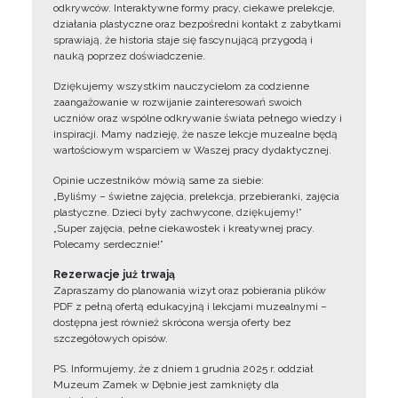
odkrywców. Interaktywne formy pracy, ciekawe prelekcje,
działania plastyczne oraz bezpośredni kontakt z zabytkami
sprawiają, że historia staje się fascynującą przygodą i
nauką poprzez doświadczenie.
Dziękujemy wszystkim nauczycielom za codzienne
zaangażowanie w rozwijanie zainteresowań swoich
uczniów oraz wspólne odkrywanie świata pełnego wiedzy i
inspiracji. Mamy nadzieję, że nasze lekcje muzealne będą
wartościowym wsparciem w Waszej pracy dydaktycznej.
Opinie uczestników mówią same za siebie:
„Byliśmy – świetne zajęcia, prelekcja, przebieranki, zajęcia
plastyczne. Dzieci były zachwycone, dziękujemy!”
„Super zajęcia, pełne ciekawostek i kreatywnej pracy.
Polecamy serdecznie!”
Rezerwacje już trwają
Zapraszamy do planowania wizyt oraz pobierania plików
PDF z pełną ofertą edukacyjną i lekcjami muzealnymi –
dostępna jest również skrócona wersja oferty bez
szczegółowych opisów.
PS. Informujemy, że z dniem 1 grudnia 2025 r. oddział
Muzeum Zamek w Dębnie jest zamknięty dla