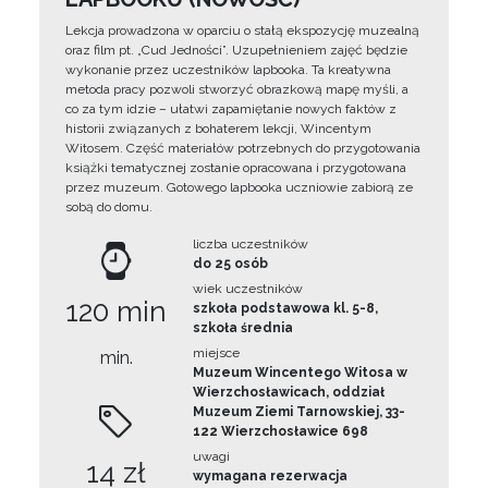
Lekcja prowadzona w oparciu o stałą ekspozycję muzealną
oraz film pt. „Cud Jedności”. Uzupełnieniem zajęć będzie
wykonanie przez uczestników lapbooka. Ta kreatywna
metoda pracy pozwoli stworzyć obrazkową mapę myśli, a
co za tym idzie – ułatwi zapamiętanie nowych faktów z
historii związanych z bohaterem lekcji, Wincentym
Witosem. Część materiałów potrzebnych do przygotowania
książki tematycznej zostanie opracowana i przygotowana
przez muzeum. Gotowego lapbooka uczniowie zabiorą ze
sobą do domu.
liczba uczestników
do 25 osób
wiek uczestników
120 min
szkoła podstawowa kl. 5-8,
szkoła średnia
miejsce
min.
Muzeum Wincentego Witosa w
Wierzchosławicach, oddział
Muzeum Ziemi Tarnowskiej, 33-
122 Wierzchosławice 698
uwagi
14 zł
wymagana rezerwacja