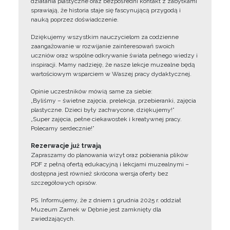
działania plastyczne oraz bezpośredni kontakt z zabytkami
sprawiają, że historia staje się fascynującą przygodą i
nauką poprzez doświadczenie.
Dziękujemy wszystkim nauczycielom za codzienne
zaangażowanie w rozwijanie zainteresowań swoich
uczniów oraz wspólne odkrywanie świata pełnego wiedzy i
inspiracji. Mamy nadzieję, że nasze lekcje muzealne będą
wartościowym wsparciem w Waszej pracy dydaktycznej.
Opinie uczestników mówią same za siebie:
„Byliśmy – świetne zajęcia, prelekcja, przebieranki, zajęcia
plastyczne. Dzieci były zachwycone, dziękujemy!”
„Super zajęcia, pełne ciekawostek i kreatywnej pracy.
Polecamy serdecznie!”
Rezerwacje już trwają
Zapraszamy do planowania wizyt oraz pobierania plików
PDF z pełną ofertą edukacyjną i lekcjami muzealnymi –
dostępna jest również skrócona wersja oferty bez
szczegółowych opisów.
PS. Informujemy, że z dniem 1 grudnia 2025 r. oddział
Muzeum Zamek w Dębnie jest zamknięty dla
zwiedzających.