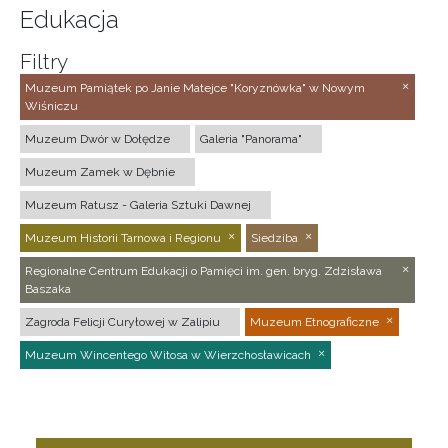
Edukacja
Filtry
Muzeum Pamiątek po Janie Matejce "Koryznówka" w Nowym
Wiśniczu
Muzeum Dwór w Dołędze
Galeria "Panorama"
Muzeum Zamek w Dębnie
Muzeum Ratusz - Galeria Sztuki Dawnej
Muzeum Historii Tarnowa i Regionu
Siedziba
Regionalne Centrum Edukacji o Pamięci im. gen. bryg. Zdzisława
Baszaka
Zagroda Felicji Curyłowej w Zalipiu
Muzeum Etnograficzne
Muzeum Wincentego Witosa w Wierzchosławicach