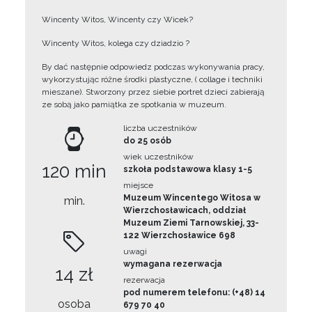
Wincenty Witos, Wincenty czy Wicek?
Wincenty Witos, kolega czy dziadzio ?
By dać następnie odpowiedz podczas wykonywania pracy,
wykorzystując różne środki plastyczne, ( collage i techniki
mieszane). Stworzony przez siebie portret dzieci zabierają
ze sobą jako pamiątka ze spotkania w muzeum.
liczba uczestników
do 25 osób
wiek uczestników
120 min
szkoła podstawowa klasy 1-5
miejsce
Muzeum Wincentego Witosa w
min.
Wierzchosławicach, oddział
Muzeum Ziemi Tarnowskiej, 33-
122 Wierzchosławice 698
uwagi
wymagana rezerwacja
14 zł
rezerwacja
pod numerem telefonu: (+48) 14
osoba
679 70 40