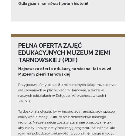
Odkryjcie z nami świat pełen historii!
PEŁNA OFERTA ZAJĘĆ
EDUKACYJNYCH MUZEUM ZIEMI
TARNOWSKIEJ (PDF)
Najnowsza oferta edukacyjna wiosna–lato 2026
Muzeum Ziemi Tarnowskiej
Przygotowaliśmy blisko 80 różnorodnych lekcji muzealnych
realizowanych w placówkach w Tarnowie, a także w
naszych oddziałach w Dołędze, Wierzchosławicach i
Zalipiu.
To doskonała okazja, by w inspirujący i angażujący sposób
odkrywać historię, kulturę oraz dziedzictwo naszego
regionu. Nasze zajęcia zostały starannie opracowane tak,
aby nie tylko wspierały realizację programu nauczania, ale
również pobudzały ciekawość, wyobraźnię i pasję młodych