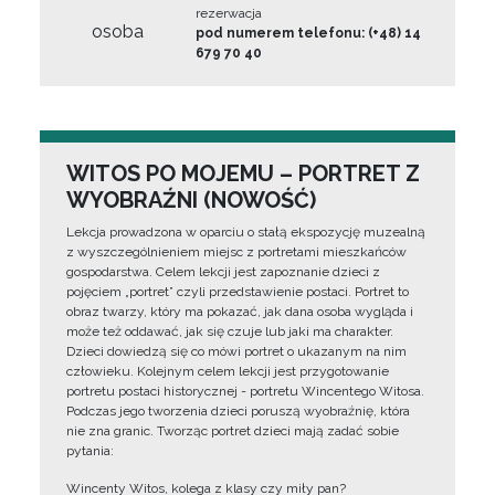
rezerwacja
osoba
pod numerem telefonu: (+48) 14
679 70 40
WITOS PO MOJEMU – PORTRET Z
WYOBRAŹNI (NOWOŚĆ)
Lekcja prowadzona w oparciu o stałą ekspozycję muzealną
z wyszczególnieniem miejsc z portretami mieszkańców
gospodarstwa. Celem lekcji jest zapoznanie dzieci z
pojęciem „portret” czyli przedstawienie postaci. Portret to
obraz twarzy, który ma pokazać, jak dana osoba wygląda i
może też oddawać, jak się czuje lub jaki ma charakter.
Dzieci dowiedzą się co mówi portret o ukazanym na nim
człowieku. Kolejnym celem lekcji jest przygotowanie
portretu postaci historycznej - portretu Wincentego Witosa.
Podczas jego tworzenia dzieci poruszą wyobraźnię, która
nie zna granic. Tworząc portret dzieci mają zadać sobie
pytania:
Wincenty Witos, kolega z klasy czy miły pan?