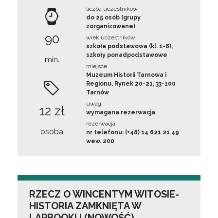
liczba uczestników
do 25 osób (grupy
zorganizowane)
90
wiek uczestników
szkoła podstawowa (kl. 1-8),
szkoły ponadpodstawowe
min.
miejsce
Muzeum Historii Tarnowa i
Regionu, Rynek 20-21, 33-100
Tarnów
uwagi
12 zł
wymagana rezerwacja
rezerwacja
osoba
nr telefonu: (+48) 14 621 21 49
wew. 200
RZECZ O WINCENTYM WITOSIE-
HISTORIA ZAMKNIĘTA W
LAPBOOKU (NOWOŚĆ)