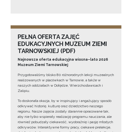
PEŁNA OFERTA ZAJĘĆ
EDUKACYJNYCH MUZEUM ZIEMI
TARNOWSKIEJ (PDF)
Najnowsza oferta edukacyjna wiosna–lato 2026
Muzeum Ziemi Tarnowskiej
Przygotowaliśmy blisko 80 różnorodnych lekcji muzealnych
realizowanych w placówkach w Tarnowie, a także w
naszych oddziałach w Dołędze, Wierzchosławicach i
Zalipiu.
To doskonała okazja, by w inspirujący i angażujący sposób
odkrywać historię, kulturę oraz dziedzictwo naszego
regionu. Nasze zajęcia zostały starannie opracowane tak,
aby nie tylko wspierały realizację programu nauczania, ale
również pobudzały ciekawość, wyobraźnię i pasję młodych
odkrywców. Interaktywne formy pracy, ciekawe prelekcje,