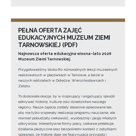
PEŁNA OFERTA ZAJĘĆ
EDUKACYJNYCH MUZEUM ZIEMI
TARNOWSKIEJ (PDF)
Najnowsza oferta edukacyjna wiosna–lato 2026
Muzeum Ziemi Tarnowskiej
Przygotowaliśmy blisko 80 różnorodnych lekcji muzealnych
realizowanych w placówkach w Tarnowie, a także w
naszych oddziałach w Dołędze, Wierzchosławicach i
Zalipiu.
To doskonała okazja, by w inspirujący i angażujący sposób
odkrywać historię, kulturę oraz dziedzictwo naszego
regionu. Nasze zajęcia zostały starannie opracowane tak,
aby nie tylko wspierały realizację programu nauczania, ale
również pobudzały ciekawość, wyobraźnię i pasję młodych
odkrywców. Interaktywne formy pracy, ciekawe prelekcje,
działania plastyczne oraz bezpośredni kontakt z zabytkami
sprawiają, że historia staje się fascynującą przygodą i