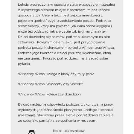
Lekcja prowadzona w oparciu o stałą ekspozycję muzealną
z wyszczególnieniem miejsc z portretami mieszkańców
gospodarstwa. Celem lekcji jest zapoznanie dzieci z
pojęciem „portret” czyli przedstawienie postaci. Portret to
obraz twarzy, który ma pokazać, jak dana osoba wygląda i
może też oddawać, jak się czuje lub jaki ma charakter.
Dzieci dowiedzą się co mówi portret o ukazanym na nim
człowieku. Kolejnym celem lekcji jest przygotowanie
portretu postaci historycznej - portretu Wincentego Witosa.
Podczas jego tworzenia dzieci poruszą wyobraźnię, która
nie zna granic. Tworząc portret dzieci mają zadać sobie
pytania:
Wincenty Witos, kolega z klasy czy miły pan?
Wincenty Witos, Wincenty czy Wicek?
Wincenty Witos, kolega czy dziadzio ?
By dać następnie odpowiedz podczas wykonywania pracy,
wykorzystując różne środki plastyczne, ( collage i techniki
mieszane). Stworzony przez siebie portret dzieci zabierają
ze sobą jako pamiątka ze spotkania w muzeum.
liczba uczestników