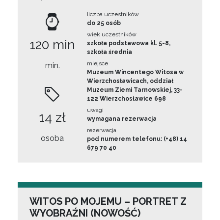
liczba uczestników
do 25 osób
wiek uczestników
120 min
szkoła podstawowa kl. 5-8,
szkoła średnia
miejsce
min.
Muzeum Wincentego Witosa w
Wierzchosławicach, oddział
Muzeum Ziemi Tarnowskiej, 33-
122 Wierzchosławice 698
uwagi
14 zł
wymagana rezerwacja
rezerwacja
osoba
pod numerem telefonu: (+48) 14
679 70 40
WITOS PO MOJEMU – PORTRET Z
WYOBRAŹNI (NOWOŚĆ)