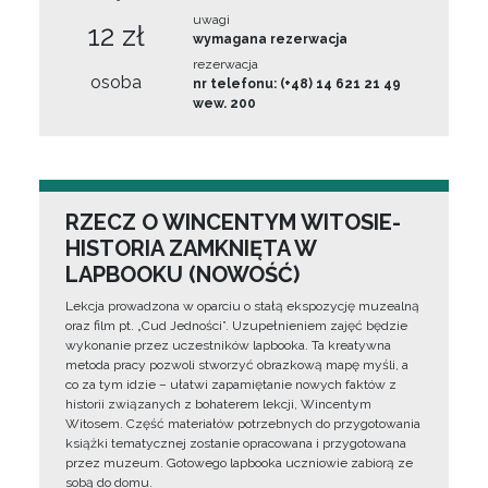
uwagi
12 zł
wymagana rezerwacja
rezerwacja
osoba
nr telefonu: (+48) 14 621 21 49
wew. 200
RZECZ O WINCENTYM WITOSIE-
HISTORIA ZAMKNIĘTA W
LAPBOOKU (NOWOŚĆ)
Lekcja prowadzona w oparciu o stałą ekspozycję muzealną
oraz film pt. „Cud Jedności”. Uzupełnieniem zajęć będzie
wykonanie przez uczestników lapbooka. Ta kreatywna
metoda pracy pozwoli stworzyć obrazkową mapę myśli, a
co za tym idzie – ułatwi zapamiętanie nowych faktów z
historii związanych z bohaterem lekcji, Wincentym
Witosem. Część materiałów potrzebnych do przygotowania
książki tematycznej zostanie opracowana i przygotowana
przez muzeum. Gotowego lapbooka uczniowie zabiorą ze
sobą do domu.