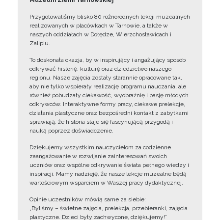
Muzeum Ziemi Tarnowskiej
Przygotowaliśmy blisko 80 różnorodnych lekcji muzealnych
realizowanych w placówkach w Tarnowie, a także w
naszych oddziałach w Dołędze, Wierzchosławicach i
Zalipiu.
To doskonała okazja, by w inspirujący i angażujący sposób
odkrywać historię, kulturę oraz dziedzictwo naszego
regionu. Nasze zajęcia zostały starannie opracowane tak,
aby nie tylko wspierały realizację programu nauczania, ale
również pobudzały ciekawość, wyobraźnię i pasję młodych
odkrywców. Interaktywne formy pracy, ciekawe prelekcje,
działania plastyczne oraz bezpośredni kontakt z zabytkami
sprawiają, że historia staje się fascynującą przygodą i
nauką poprzez doświadczenie.
Dziękujemy wszystkim nauczycielom za codzienne
zaangażowanie w rozwijanie zainteresowań swoich
uczniów oraz wspólne odkrywanie świata pełnego wiedzy i
inspiracji. Mamy nadzieję, że nasze lekcje muzealne będą
wartościowym wsparciem w Waszej pracy dydaktycznej.
Opinie uczestników mówią same za siebie:
„Byliśmy – świetne zajęcia, prelekcja, przebieranki, zajęcia
plastyczne. Dzieci były zachwycone, dziękujemy!”