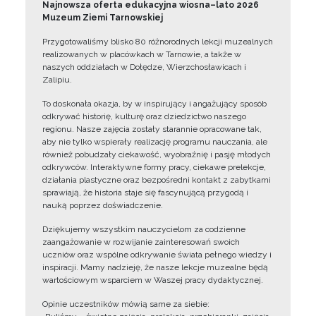
Najnowsza oferta edukacyjna wiosna–lato 2026
Muzeum Ziemi Tarnowskiej
Przygotowaliśmy blisko 80 różnorodnych lekcji muzealnych
realizowanych w placówkach w Tarnowie, a także w
naszych oddziałach w Dołędze, Wierzchosławicach i
Zalipiu.
To doskonała okazja, by w inspirujący i angażujący sposób
odkrywać historię, kulturę oraz dziedzictwo naszego
regionu. Nasze zajęcia zostały starannie opracowane tak,
aby nie tylko wspierały realizację programu nauczania, ale
również pobudzały ciekawość, wyobraźnię i pasję młodych
odkrywców. Interaktywne formy pracy, ciekawe prelekcje,
działania plastyczne oraz bezpośredni kontakt z zabytkami
sprawiają, że historia staje się fascynującą przygodą i
nauką poprzez doświadczenie.
Dziękujemy wszystkim nauczycielom za codzienne
zaangażowanie w rozwijanie zainteresowań swoich
uczniów oraz wspólne odkrywanie świata pełnego wiedzy i
inspiracji. Mamy nadzieję, że nasze lekcje muzealne będą
wartościowym wsparciem w Waszej pracy dydaktycznej.
Opinie uczestników mówią same za siebie: