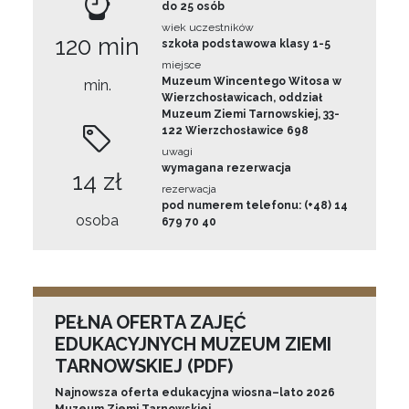
do 25 osób
wiek uczestników
120 min
szkoła podstawowa klasy 1-5
miejsce
Muzeum Wincentego Witosa w
min.
Wierzchosławicach, oddział
Muzeum Ziemi Tarnowskiej, 33-
122 Wierzchosławice 698
uwagi
wymagana rezerwacja
14 zł
rezerwacja
pod numerem telefonu: (+48) 14
osoba
679 70 40
PEŁNA OFERTA ZAJĘĆ
EDUKACYJNYCH MUZEUM ZIEMI
TARNOWSKIEJ (PDF)
Najnowsza oferta edukacyjna wiosna–lato 2026