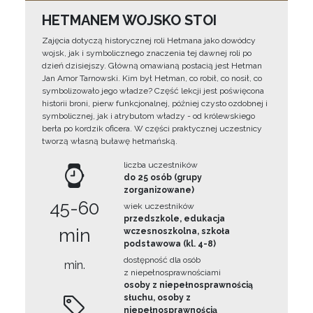
HETMANEM WOJSKO STOI
Zajęcia dotyczą historycznej roli Hetmana jako dowódcy
wojsk, jak i symbolicznego znaczenia tej dawnej roli po
dzień dzisiejszy. Główną omawianą postacią jest Hetman
Jan Amor Tarnowski. Kim był Hetman, co robił, co nosił, co
symbolizowało jego władze? Część lekcji jest poświęcona
historii broni, pierw funkcjonalnej, później czysto ozdobnej i
symbolicznej, jak i atrybutom władzy - od królewskiego
berła po kordzik oficera. W części praktycznej uczestnicy
tworzą własną buławę hetmańską.
liczba uczestników
do 25 osób (grupy
zorganizowane)
45-60
wiek uczestników
przedszkole, edukacja
min
wczesnoszkolna, szkoła
podstawowa (kl. 4-8)
dostępność dla osób
min.
z niepełnosprawnościami
osoby z niepełnosprawnością
słuchu, osoby z
niepełnosprawnością