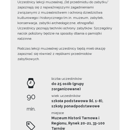
Uczestnicy lekcji muzealnej „Od przedmiotu do zabytku”
zapoznają się z najważniejszymi zagadnieniami
związanymi z muzealnictwem i ochroną dziedzictwa
kulturowego i historycznego (m.in. muzeum, zabytek,
konserwacja, zabytki archeologiczne, etnografia).
Uczestnicy poznają techniki ochrony zabytków. Szczególny
nacisk położony będzie na sposoby dbania o pamiątki
rodzinne.
Podczas lekcji muzealnej uczestnicy będą mieli okazję
zapoznać się również z replikami przedmiotów
zabytkowych.
liczba uczestników
do 25 osób (grupy
zorganizowane)
90
wiek uczestników
szkoła podstawowa (kl. 1-8),
szkoły ponadpodstawowe
min.
miejsce
Muzeum Historii Tarnowa i
Regionu, Rynek 20-21, 33-100
Tarnów