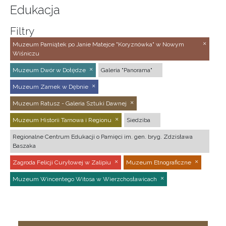
Edukacja
Filtry
Muzeum Pamiątek po Janie Matejce "Koryznówka" w Nowym
Wiśniczu
Muzeum Dwór w Dołędze
Galeria "Panorama"
Muzeum Zamek w Dębnie
Muzeum Ratusz - Galeria Sztuki Dawnej
Muzeum Historii Tarnowa i Regionu
Siedziba
Regionalne Centrum Edukacji o Pamięci im. gen. bryg. Zdzisława
Baszaka
Zagroda Felicji Curyłowej w Zalipiu
Muzeum Etnograficzne
Muzeum Wincentego Witosa w Wierzchosławicach