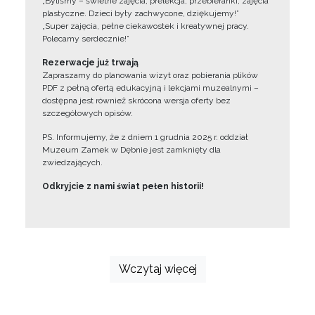
„Byliśmy – świetne zajęcia, prelekcja, przebieranki, zajęcia
plastyczne. Dzieci były zachwycone, dziękujemy!”
„Super zajęcia, pełne ciekawostek i kreatywnej pracy.
Polecamy serdecznie!”
Rezerwacje już trwają
Zapraszamy do planowania wizyt oraz pobierania plików
PDF z pełną ofertą edukacyjną i lekcjami muzealnymi –
dostępna jest również skrócona wersja oferty bez
szczegółowych opisów.
PS. Informujemy, że z dniem 1 grudnia 2025 r. oddział
Muzeum Zamek w Dębnie jest zamknięty dla
zwiedzających.
Odkryjcie z nami świat pełen historii!
Wczytaj więcej