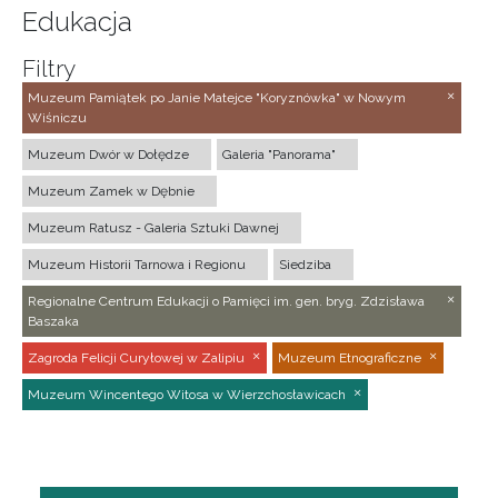
Edukacja
Filtry
Muzeum Pamiątek po Janie Matejce "Koryznówka" w Nowym
Wiśniczu
Muzeum Dwór w Dołędze
Galeria "Panorama"
Muzeum Zamek w Dębnie
Muzeum Ratusz - Galeria Sztuki Dawnej
Muzeum Historii Tarnowa i Regionu
Siedziba
Regionalne Centrum Edukacji o Pamięci im. gen. bryg. Zdzisława
Baszaka
Zagroda Felicji Curyłowej w Zalipiu
Muzeum Etnograficzne
Muzeum Wincentego Witosa w Wierzchosławicach