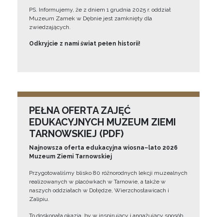
PS. Informujemy, że z dniem 1 grudnia 2025 r. oddział
Muzeum Zamek w Dębnie jest zamknięty dla
zwiedzających.
Odkryjcie z nami świat pełen historii!
PEŁNA OFERTA ZAJĘĆ
EDUKACYJNYCH MUZEUM ZIEMI
TARNOWSKIEJ (PDF)
Najnowsza oferta edukacyjna wiosna–lato 2026
Muzeum Ziemi Tarnowskiej
Przygotowaliśmy blisko 80 różnorodnych lekcji muzealnych
realizowanych w placówkach w Tarnowie, a także w
naszych oddziałach w Dołędze, Wierzchosławicach i
Zalipiu.
To doskonała okazja, by w inspirujący i angażujący sposób