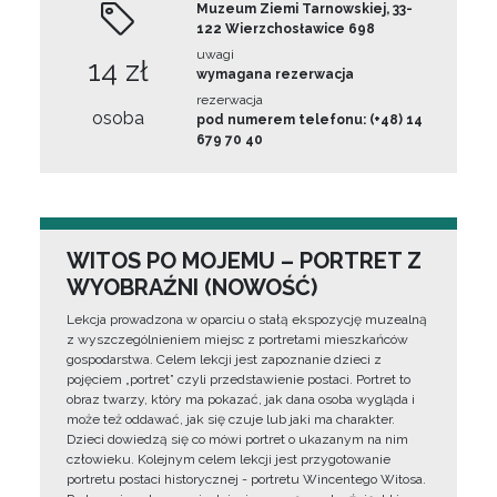
Muzeum Ziemi Tarnowskiej, 33-
122 Wierzchosławice 698
uwagi
14 zł
wymagana rezerwacja
rezerwacja
osoba
pod numerem telefonu: (+48) 14
679 70 40
WITOS PO MOJEMU – PORTRET Z
WYOBRAŹNI (NOWOŚĆ)
Lekcja prowadzona w oparciu o stałą ekspozycję muzealną
z wyszczególnieniem miejsc z portretami mieszkańców
gospodarstwa. Celem lekcji jest zapoznanie dzieci z
pojęciem „portret” czyli przedstawienie postaci. Portret to
obraz twarzy, który ma pokazać, jak dana osoba wygląda i
może też oddawać, jak się czuje lub jaki ma charakter.
Dzieci dowiedzą się co mówi portret o ukazanym na nim
człowieku. Kolejnym celem lekcji jest przygotowanie
portretu postaci historycznej - portretu Wincentego Witosa.