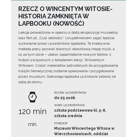
RZECZ O WINCENTYM WITOSIE-
HISTORIA ZAMKNIĘTA W
LAPBOOKU (NOWOŚĆ)
Lekcja prowadzona w oparciu o stałą ekspozycję muzealną
oraz film pt. „Cud Jedności”. Uzupełnieniem zajęć będzie
wykonanie przez uczestników lapbooka. Ta kreatywna
metoda pracy pozwoli stworzyć obrazkową mapę myśli, a
co za tym idzie – ułatwi zapamiętanie nowych faktów z
historii związanych z bohaterem lekcji, Wincentym
Witosem. Część materiałów potrzebnych do przygotowania
książki tematycznej zostanie opracowana i przygotowana
przez muzeum. Gotowego lapbooka uczniowie zabiorą ze
sobą do domu.
liczba uczestników
do 25 osób
wiek uczestników
120 min
szkoła podstawowa kl. 5-8,
szkoła średnia
miejsce
min.
Muzeum Wincentego Witosa w
Wierzchosławicach, oddział