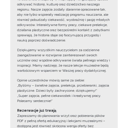
odkrywać historię, kulturę oraz dziedzictwo naszego
regionu. Nasze zajęcia zostały starannie opracowane tak,
aby nie tylko wspierały realizację programu nauczania, ale
również pobudzały ciekawość, wyobraźnię i pasję młodych
odkrywców. Interaktywne formy pracy, ciekawe prelekcje,
działania plastyczne oraz bezpośredni kontakt z zabytkami
sprawiają, że historia staje się fascynującą przygodą i
nauką poprzez doświadczenie.
Dziękujemy wszystkim nauczycielom za codzienne
zaangażowanie w rozwijanie zainteresowań swoich
uczniów oraz wspólne odkrywanie świata pełnego wiedzy i
inspiracji. Mamy nadzieję, że nasze lekcje muzealne będą
wartościowym wsparciem w Waszej pracy dydaktycznej.
Opinie uczestników mówią same za siebie:
„Byliśmy – świetne zajęcia, prelekcja, przebieranki, zajęcia
plastyczne. Dzieci były zachwycone, dziękujemy!”
„Super zajęcia, pełne ciekawostek i kreatywnej pracy.
Polecamy serdecznie!”
Rezerwacje już trwają
Zapraszamy do planowania wizyt oraz pobierania plików
PDF z pełną ofertą edukacyjną i lekcjami muzealnymi –
dostępna jest również skrócona wersja oferty bez