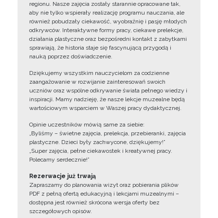
regionu. Nasze zajęcia zostały starannie opracowane tak,
aby nie tylko wspierały realizację programu nauczania, ale
również pobudzały ciekawość, wyobraźnię i pasję młodych
odkrywców. Interaktywne formy pracy, ciekawe prelekcje,
działania plastyczne oraz bezpośredni kontakt z zabytkami
sprawiają, że historia staje się fascynującą przygodą i
nauką poprzez doświadczenie.
Dziękujemy wszystkim nauczycielom za codzienne
zaangażowanie w rozwijanie zainteresowań swoich
uczniów oraz wspólne odkrywanie świata pełnego wiedzy i
inspiracji. Mamy nadzieję, że nasze lekcje muzealne będą
wartościowym wsparciem w Waszej pracy dydaktycznej.
Opinie uczestników mówią same za siebie:
„Byliśmy – świetne zajęcia, prelekcja, przebieranki, zajęcia
plastyczne. Dzieci były zachwycone, dziękujemy!”
„Super zajęcia, pełne ciekawostek i kreatywnej pracy.
Polecamy serdecznie!”
Rezerwacje już trwają
Zapraszamy do planowania wizyt oraz pobierania plików
PDF z pełną ofertą edukacyjną i lekcjami muzealnymi –
dostępna jest również skrócona wersja oferty bez
szczegółowych opisów.