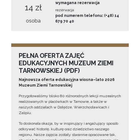
wymagana rezerwacja
14 zł
rezerwacja
pod numerem telefonu: (+48) 14
osoba
679 70 40
PEŁNA OFERTA ZAJĘĆ
EDUKACYJNYCH MUZEUM ZIEMI
TARNOWSKIEJ (PDF)
Najnowsza oferta edukacyjna wiosna–lato 2026
Muzeum Ziemi Tarnowskiej
Przygotowaliśmy blisko 80 różnorodnych lekcji muzealnych
realizowanych w placówkach w Tarnowie, a także w
naszych oddziałach w Dołędze, Wierzchosławicach i
Zalipiu.
To doskonała okazja, by w inspirujący i angażujący sposób
odkrywać historię, kulturę oraz dziedzictwo naszego
regionu. Nasze zajęcia zostały starannie opracowane tak,