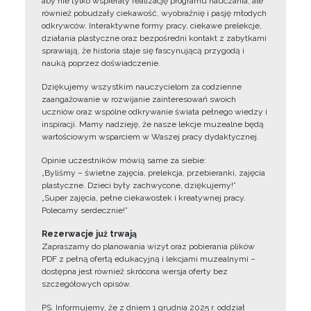
aby nie tylko wspierały realizację programu nauczania, ale
również pobudzały ciekawość, wyobraźnię i pasję młodych
odkrywców. Interaktywne formy pracy, ciekawe prelekcje,
działania plastyczne oraz bezpośredni kontakt z zabytkami
sprawiają, że historia staje się fascynującą przygodą i
nauką poprzez doświadczenie.
Dziękujemy wszystkim nauczycielom za codzienne
zaangażowanie w rozwijanie zainteresowań swoich
uczniów oraz wspólne odkrywanie świata pełnego wiedzy i
inspiracji. Mamy nadzieję, że nasze lekcje muzealne będą
wartościowym wsparciem w Waszej pracy dydaktycznej.
Opinie uczestników mówią same za siebie:
„Byliśmy – świetne zajęcia, prelekcja, przebieranki, zajęcia
plastyczne. Dzieci były zachwycone, dziękujemy!”
„Super zajęcia, pełne ciekawostek i kreatywnej pracy.
Polecamy serdecznie!”
Rezerwacje już trwają
Zapraszamy do planowania wizyt oraz pobierania plików
PDF z pełną ofertą edukacyjną i lekcjami muzealnymi –
dostępna jest również skrócona wersja oferty bez
szczegółowych opisów.
PS. Informujemy, że z dniem 1 grudnia 2025 r. oddział