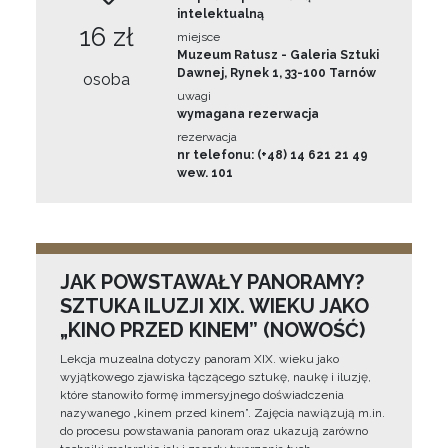
intelektualną
16 zł
miejsce
Muzeum Ratusz - Galeria Sztuki
Dawnej, Rynek 1, 33-100 Tarnów
osoba
uwagi
wymagana rezerwacja
rezerwacja
nr telefonu: (+48) 14 621 21 49
wew. 101
JAK POWSTAWAŁY PANORAMY?
SZTUKA ILUZJI XIX. WIEKU JAKO
„KINO PRZED KINEM” (NOWOŚĆ)
Lekcja muzealna dotyczy panoram XIX. wieku jako
wyjątkowego zjawiska łączącego sztukę, naukę i iluzję,
które stanowiło formę immersyjnego doświadczenia
nazywanego „kinem przed kinem”. Zajęcia nawiązują m.in.
do procesu powstawania panoram oraz ukazują zarówno