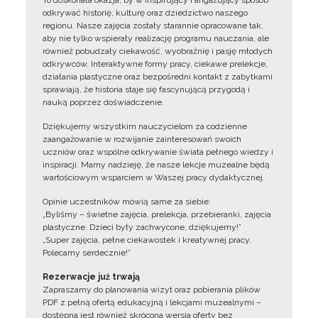
To doskonała okazja, by w inspirujący i angażujący sposób
odkrywać historię, kulturę oraz dziedzictwo naszego
regionu. Nasze zajęcia zostały starannie opracowane tak,
aby nie tylko wspierały realizację programu nauczania, ale
również pobudzały ciekawość, wyobraźnię i pasję młodych
odkrywców. Interaktywne formy pracy, ciekawe prelekcje,
działania plastyczne oraz bezpośredni kontakt z zabytkami
sprawiają, że historia staje się fascynującą przygodą i
nauką poprzez doświadczenie.
Dziękujemy wszystkim nauczycielom za codzienne
zaangażowanie w rozwijanie zainteresowań swoich
uczniów oraz wspólne odkrywanie świata pełnego wiedzy i
inspiracji. Mamy nadzieję, że nasze lekcje muzealne będą
wartościowym wsparciem w Waszej pracy dydaktycznej.
Opinie uczestników mówią same za siebie:
„Byliśmy – świetne zajęcia, prelekcja, przebieranki, zajęcia
plastyczne. Dzieci były zachwycone, dziękujemy!”
„Super zajęcia, pełne ciekawostek i kreatywnej pracy.
Polecamy serdecznie!”
Rezerwacje już trwają
Zapraszamy do planowania wizyt oraz pobierania plików
PDF z pełną ofertą edukacyjną i lekcjami muzealnymi –
dostępna jest również skrócona wersja oferty bez