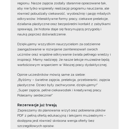
regionu. Nasze zajęcia zostały starannie opracowane tak,
aby nie tylko wspierały realizację programu nauczania, ale
również pobudzały ciekawość, wyobraźnię i pasję młodych
odkrywców. Interaktywne formy pracy, ciekawe prelekcje,
działania plastyczne oraz bezpośredni kontakt z zabytkami
sprawiają, że historia staje się fascynującą przygodą i
nauką poprzez doświadczenie.
Dziękujemy wszystkim nauczycielom za codzienne
zaangażowanie w rozwijanie zainteresowań swoich
uczniów oraz wspólne odkrywanie świata pełnego wiedzy i
inspiracji. Mamy nadzieję, że nasze lekcje muzealne będą
wartościowym wsparciem w Waszej pracy dydaktycznej.
Opinie uczestników mówią same za siebie:
„Byliśmy – świetne zajęcia, prelekcja, przebieranki, zajęcia
plastyczne. Dzieci były zachwycone, dziękujemy!”
„Super zajęcia, pełne ciekawostek i kreatywnej pracy.
Polecamy serdecznie!”
Rezerwacje już trwają
Zapraszamy do planowania wizyt oraz pobierania plików
PDF z pełną ofertą edukacyjną i lekcjami muzealnymi –
dostępna jest również skrócona wersja oferty bez
szczegółowych opisów.