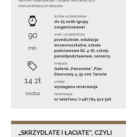
techniki malarskie jak i zasady tworzenia tych
monumentalnych obrazów.
liczba uczestników
do 25 osób (grupy
zorganizowane)
90
wiek uczestników
przedszkole, edukacja
wczesnoszkolna, szkoła
min.
podstawowa (kl. 4-8), szkoły
ponadpodstawowe, seniorzy
miejsce
Galeria „Panorama”, Plac
Dworcowy 4, 33-100 Tarnów
14 zł
uwagi
wymagana rezerwacja
osoba
rezerwacja
nr telefonu: (+48) 784 912 326
„SKRZYDLATE I ŁACIATE”, CZYLI