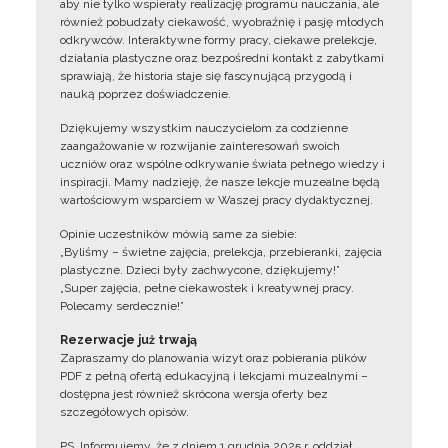
aby nie tylko wspierały realizację programu nauczania, ale
również pobudzały ciekawość, wyobraźnię i pasję młodych
odkrywców. Interaktywne formy pracy, ciekawe prelekcje,
działania plastyczne oraz bezpośredni kontakt z zabytkami
sprawiają, że historia staje się fascynującą przygodą i
nauką poprzez doświadczenie.
Dziękujemy wszystkim nauczycielom za codzienne
zaangażowanie w rozwijanie zainteresowań swoich
uczniów oraz wspólne odkrywanie świata pełnego wiedzy i
inspiracji. Mamy nadzieję, że nasze lekcje muzealne będą
wartościowym wsparciem w Waszej pracy dydaktycznej.
Opinie uczestników mówią same za siebie:
„Byliśmy – świetne zajęcia, prelekcja, przebieranki, zajęcia
plastyczne. Dzieci były zachwycone, dziękujemy!”
„Super zajęcia, pełne ciekawostek i kreatywnej pracy.
Polecamy serdecznie!”
Rezerwacje już trwają
Zapraszamy do planowania wizyt oraz pobierania plików
PDF z pełną ofertą edukacyjną i lekcjami muzealnymi –
dostępna jest również skrócona wersja oferty bez
szczegółowych opisów.
PS. Informujemy, że z dniem 1 grudnia 2025 r. oddział