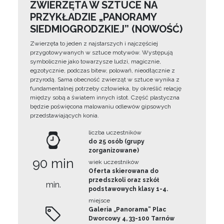
ZWIERZĘTA W SZTUCE NA
PRZYKŁADZIE „PANORAMY
SIEDMIOGRODZKIEJ” (NOWOŚĆ)
Zwierzęta to jeden z najstarszych i najczęściej
przygotowywanych w sztuce motywów. Występują
symbolicznie jako towarzysze ludzi, magicznie,
egzotycznie, podczas bitew, polowań, nieodłącznie z
przyrodą. Sama obecność zwierząt w sztuce wynika z
fundamentalnej potrzeby człowieka, by określić relację
między sobą a światem innych istot. Część plastyczna
będzie poświęcona malowaniu odlewów gipsowych
przedstawiających konia.
liczba uczestników
do 25 osób (grupy
zorganizowane)
90 min
wiek uczestników
Oferta skierowana do
przedszkoli oraz szkół
min.
podstawowych klasy 1-4.
miejsce
Galeria „Panorama” Plac
Dworcowy 4, 33-100 Tarnów