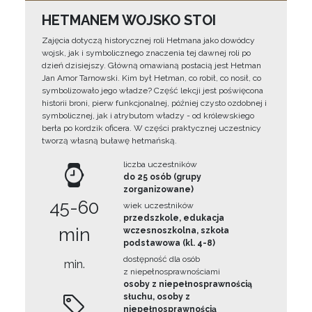
HETMANEM WOJSKO STOI
Zajęcia dotyczą historycznej roli Hetmana jako dowódcy
wojsk, jak i symbolicznego znaczenia tej dawnej roli po
dzień dzisiejszy. Główną omawianą postacią jest Hetman
Jan Amor Tarnowski. Kim był Hetman, co robił, co nosił, co
symbolizowało jego władze? Część lekcji jest poświęcona
historii broni, pierw funkcjonalnej, później czysto ozdobnej i
symbolicznej, jak i atrybutom władzy - od królewskiego
berła po kordzik oficera. W części praktycznej uczestnicy
tworzą własną buławę hetmańską.
liczba uczestników
do 25 osób (grupy
zorganizowane)
45-60
wiek uczestników
przedszkole, edukacja
min
wczesnoszkolna, szkoła
podstawowa (kl. 4-8)
dostępność dla osób
min.
z niepełnosprawnościami
osoby z niepełnosprawnością
słuchu, osoby z
niepełnosprawnością