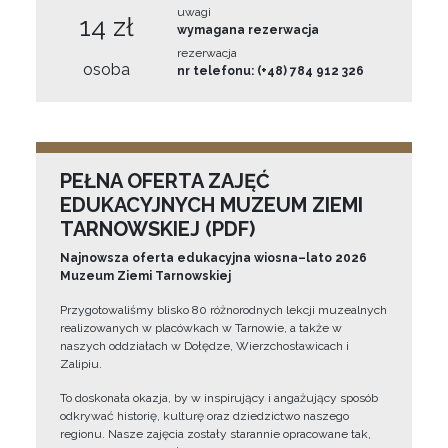
uwagi
14 zł
wymagana rezerwacja
rezerwacja
osoba
nr telefonu: (+48) 784 912 326
PEŁNA OFERTA ZAJĘĆ
EDUKACYJNYCH MUZEUM ZIEMI
TARNOWSKIEJ (PDF)
Najnowsza oferta edukacyjna wiosna–lato 2026
Muzeum Ziemi Tarnowskiej
Przygotowaliśmy blisko 80 różnorodnych lekcji muzealnych
realizowanych w placówkach w Tarnowie, a także w
naszych oddziałach w Dołędze, Wierzchosławicach i
Zalipiu.
To doskonała okazja, by w inspirujący i angażujący sposób
odkrywać historię, kulturę oraz dziedzictwo naszego
regionu. Nasze zajęcia zostały starannie opracowane tak,