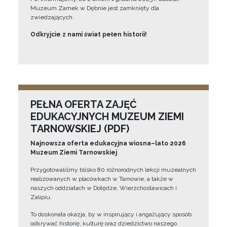
Muzeum Zamek w Dębnie jest zamknięty dla
zwiedzających.
Odkryjcie z nami świat pełen historii!
PEŁNA OFERTA ZAJĘĆ
EDUKACYJNYCH MUZEUM ZIEMI
TARNOWSKIEJ (PDF)
Najnowsza oferta edukacyjna wiosna–lato 2026
Muzeum Ziemi Tarnowskiej
Przygotowaliśmy blisko 80 różnorodnych lekcji muzealnych
realizowanych w placówkach w Tarnowie, a także w
naszych oddziałach w Dołędze, Wierzchosławicach i
Zalipiu.
To doskonała okazja, by w inspirujący i angażujący sposób
odkrywać historię, kulturę oraz dziedzictwo naszego