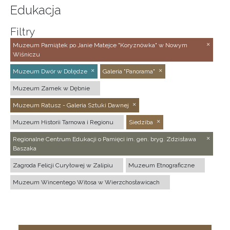
Edukacja
Filtry
Muzeum Pamiątek po Janie Matejce "Koryznówka" w Nowym
Wiśniczu
Muzeum Dwór w Dołędze
Galeria "Panorama"
Muzeum Zamek w Dębnie
Muzeum Ratusz - Galeria Sztuki Dawnej
Muzeum Historii Tarnowa i Regionu
Siedziba
Regionalne Centrum Edukacji o Pamięci im. gen. bryg. Zdzisława
Baszaka
Zagroda Felicji Curyłowej w Zalipiu
Muzeum Etnograficzne
Muzeum Wincentego Witosa w Wierzchosławicach