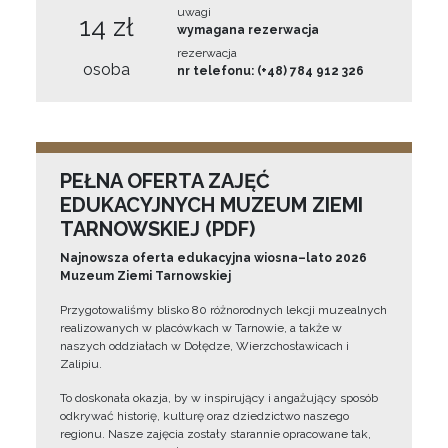
uwagi
14 zł
wymagana rezerwacja
rezerwacja
osoba
nr telefonu: (+48) 784 912 326
PEŁNA OFERTA ZAJĘĆ
EDUKACYJNYCH MUZEUM ZIEMI
TARNOWSKIEJ (PDF)
Najnowsza oferta edukacyjna wiosna–lato 2026
Muzeum Ziemi Tarnowskiej
Przygotowaliśmy blisko 80 różnorodnych lekcji muzealnych
realizowanych w placówkach w Tarnowie, a także w
naszych oddziałach w Dołędze, Wierzchosławicach i
Zalipiu.
To doskonała okazja, by w inspirujący i angażujący sposób
odkrywać historię, kulturę oraz dziedzictwo naszego
regionu. Nasze zajęcia zostały starannie opracowane tak,