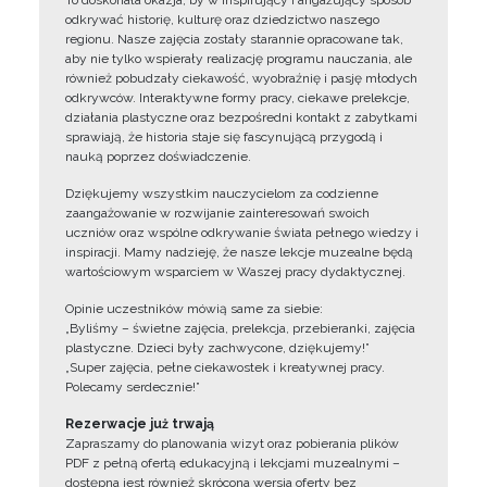
To doskonała okazja, by w inspirujący i angażujący sposób
odkrywać historię, kulturę oraz dziedzictwo naszego
regionu. Nasze zajęcia zostały starannie opracowane tak,
aby nie tylko wspierały realizację programu nauczania, ale
również pobudzały ciekawość, wyobraźnię i pasję młodych
odkrywców. Interaktywne formy pracy, ciekawe prelekcje,
działania plastyczne oraz bezpośredni kontakt z zabytkami
sprawiają, że historia staje się fascynującą przygodą i
nauką poprzez doświadczenie.
Dziękujemy wszystkim nauczycielom za codzienne
zaangażowanie w rozwijanie zainteresowań swoich
uczniów oraz wspólne odkrywanie świata pełnego wiedzy i
inspiracji. Mamy nadzieję, że nasze lekcje muzealne będą
wartościowym wsparciem w Waszej pracy dydaktycznej.
Opinie uczestników mówią same za siebie:
„Byliśmy – świetne zajęcia, prelekcja, przebieranki, zajęcia
plastyczne. Dzieci były zachwycone, dziękujemy!”
„Super zajęcia, pełne ciekawostek i kreatywnej pracy.
Polecamy serdecznie!”
Rezerwacje już trwają
Zapraszamy do planowania wizyt oraz pobierania plików
PDF z pełną ofertą edukacyjną i lekcjami muzealnymi –
dostępna jest również skrócona wersja oferty bez