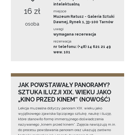
intelektualną
16 zł
miejsce
Muzeum Ratusz - Galeria Sztuki
Dawnej, Rynek 1, 33-100 Tarnów
osoba
uwagi
wymagana rezerwacja
rezerwacja
nr telefonu: (+48) 14 621 21 49
wew. 101
JAK POWSTAWAŁY PANORAMY?
SZTUKA ILUZJI XIX. WIEKU JAKO
„KINO PRZED KINEM” (NOWOŚĆ)
Lekcja muzealna dotyczy panoram XIX. wieku jako
wyjątkowego zjawiska łączącego sztukę, naukę i iluzję,
które stanowiło formę immersyjnego doświadczenia
nazywanego „kinem przed kinem”. Zajęcia nawiązują m.in.
do procesu powstawania panoram oraz ukazują zarówno