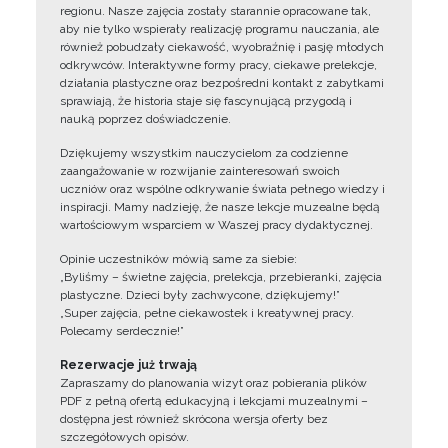
regionu. Nasze zajęcia zostały starannie opracowane tak,
aby nie tylko wspierały realizację programu nauczania, ale
również pobudzały ciekawość, wyobraźnię i pasję młodych
odkrywców. Interaktywne formy pracy, ciekawe prelekcje,
działania plastyczne oraz bezpośredni kontakt z zabytkami
sprawiają, że historia staje się fascynującą przygodą i
nauką poprzez doświadczenie.
Dziękujemy wszystkim nauczycielom za codzienne
zaangażowanie w rozwijanie zainteresowań swoich
uczniów oraz wspólne odkrywanie świata pełnego wiedzy i
inspiracji. Mamy nadzieję, że nasze lekcje muzealne będą
wartościowym wsparciem w Waszej pracy dydaktycznej.
Opinie uczestników mówią same za siebie:
„Byliśmy – świetne zajęcia, prelekcja, przebieranki, zajęcia
plastyczne. Dzieci były zachwycone, dziękujemy!”
„Super zajęcia, pełne ciekawostek i kreatywnej pracy.
Polecamy serdecznie!”
Rezerwacje już trwają
Zapraszamy do planowania wizyt oraz pobierania plików
PDF z pełną ofertą edukacyjną i lekcjami muzealnymi –
dostępna jest również skrócona wersja oferty bez
szczegółowych opisów.