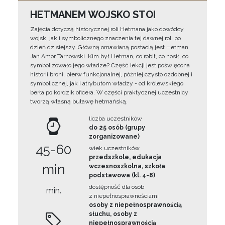
HETMANEM WOJSKO STOI
Zajęcia dotyczą historycznej roli Hetmana jako dowódcy
wojsk, jak i symbolicznego znaczenia tej dawnej roli po
dzień dzisiejszy. Główną omawianą postacią jest Hetman
Jan Amor Tarnowski. Kim był Hetman, co robił, co nosił, co
symbolizowało jego władze? Część lekcji jest poświęcona
historii broni, pierw funkcjonalnej, później czysto ozdobnej i
symbolicznej, jak i atrybutom władzy - od królewskiego
berła po kordzik oficera. W części praktycznej uczestnicy
tworzą własną buławę hetmańską.
liczba uczestników
do 25 osób (grupy
zorganizowane)
45-60
wiek uczestników
przedszkole, edukacja
min
wczesnoszkolna, szkoła
podstawowa (kl. 4-8)
dostępność dla osób
min.
z niepełnosprawnościami
osoby z niepełnosprawnością
słuchu, osoby z
niepełnosprawnością