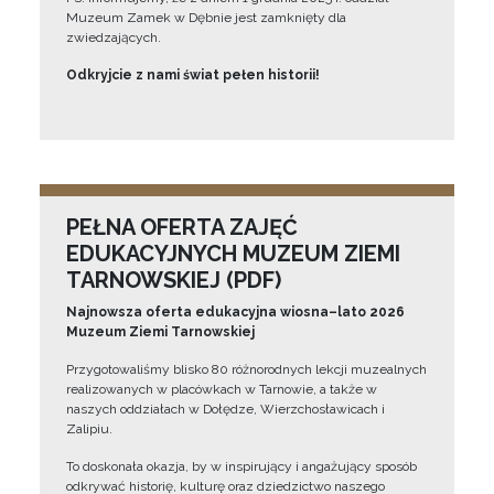
Muzeum Zamek w Dębnie jest zamknięty dla
zwiedzających.
Odkryjcie z nami świat pełen historii!
PEŁNA OFERTA ZAJĘĆ
EDUKACYJNYCH MUZEUM ZIEMI
TARNOWSKIEJ (PDF)
Najnowsza oferta edukacyjna wiosna–lato 2026
Muzeum Ziemi Tarnowskiej
Przygotowaliśmy blisko 80 różnorodnych lekcji muzealnych
realizowanych w placówkach w Tarnowie, a także w
naszych oddziałach w Dołędze, Wierzchosławicach i
Zalipiu.
To doskonała okazja, by w inspirujący i angażujący sposób
odkrywać historię, kulturę oraz dziedzictwo naszego