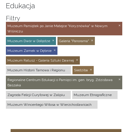
Edukacja
Filtry
Muzeum Pamiątek po Janie Matejce "Koryznówka" w Nowym
Wiśniczu
Muzeum Dwór w Dołędze
Galeria "Panorama"
Muzeum Zamek w Dębnie
Muzeum Ratusz - Galeria Sztuki Dawnej
Muzeum Historii Tarnowa i Regionu
Siedziba
Regionalne Centrum Edukacji o Pamięci im. gen. bryg. Zdzisława
Baszaka
Zagroda Felicji Curyłowej w Zalipiu
Muzeum Etnograficzne
Muzeum Wincentego Witosa w Wierzchosławicach