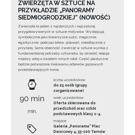
ZWIERZĘTA W SZTUCE NA
PRZYKŁADZIE „PANORAMY
SIEDMIOGRODZKIEJ” (NOWOŚĆ)
Zwierzęta to jeden z najstarszych i najczęściej
przygotowywanych w sztuce motywów. Występują
symbolicznie jako towarzysze ludzi, magicznie,
egzotycznie, podczas bitew, polowań, nieodłącznie z
przyrodą. Sama obecność zwierząt w sztuce wynika z
fundamentalnej potrzeby człowieka, by określić relację
między sobą a światem innych istot. Część plastyczna
będzie poświęcona malowaniu odlewów gipsowych
przedstawiających konia.
liczba uczestników
do 25 osób (grupy
zorganizowane)
90 min
wiek uczestników
Oferta skierowana do
przedszkoli oraz szkół
min.
podstawowych klasy 1-4.
miejsce
Galeria „Panorama” Plac
Dworcowy 4, 33-100 Tarnów