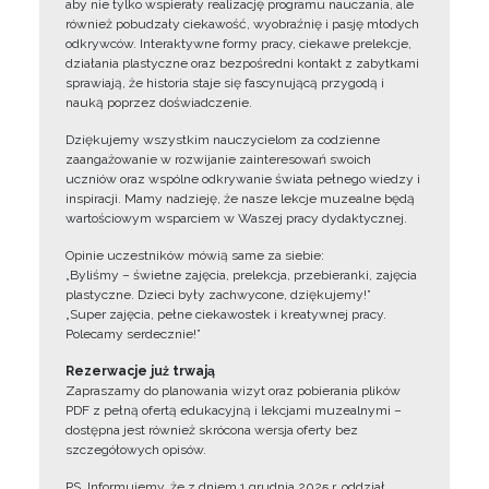
aby nie tylko wspierały realizację programu nauczania, ale
również pobudzały ciekawość, wyobraźnię i pasję młodych
odkrywców. Interaktywne formy pracy, ciekawe prelekcje,
działania plastyczne oraz bezpośredni kontakt z zabytkami
sprawiają, że historia staje się fascynującą przygodą i
nauką poprzez doświadczenie.
Dziękujemy wszystkim nauczycielom za codzienne
zaangażowanie w rozwijanie zainteresowań swoich
uczniów oraz wspólne odkrywanie świata pełnego wiedzy i
inspiracji. Mamy nadzieję, że nasze lekcje muzealne będą
wartościowym wsparciem w Waszej pracy dydaktycznej.
Opinie uczestników mówią same za siebie:
„Byliśmy – świetne zajęcia, prelekcja, przebieranki, zajęcia
plastyczne. Dzieci były zachwycone, dziękujemy!”
„Super zajęcia, pełne ciekawostek i kreatywnej pracy.
Polecamy serdecznie!”
Rezerwacje już trwają
Zapraszamy do planowania wizyt oraz pobierania plików
PDF z pełną ofertą edukacyjną i lekcjami muzealnymi –
dostępna jest również skrócona wersja oferty bez
szczegółowych opisów.
PS. Informujemy, że z dniem 1 grudnia 2025 r. oddział