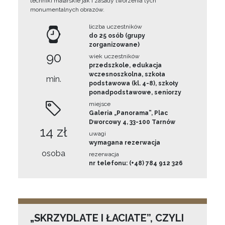
techniki malarskie jak i zasady tworzenia tych
monumentalnych obrazów.
liczba uczestników
do 25 osób (grupy
zorganizowane)
90
wiek uczestników
przedszkole, edukacja
wczesnoszkolna, szkoła
min.
podstawowa (kl. 4-8), szkoły
ponadpodstawowe, seniorzy
miejsce
Galeria „Panorama”, Plac
Dworcowy 4, 33-100 Tarnów
14 zł
uwagi
wymagana rezerwacja
osoba
rezerwacja
nr telefonu: (+48) 784 912 326
„SKRZYDLATE I ŁACIATE”, CZYLI