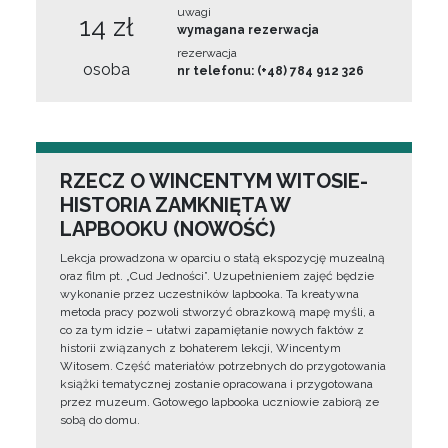
uwagi
14 zł
wymagana rezerwacja
rezerwacja
osoba
nr telefonu: (+48) 784 912 326
RZECZ O WINCENTYM WITOSIE-
HISTORIA ZAMKNIĘTA W
LAPBOOKU (NOWOŚĆ)
Lekcja prowadzona w oparciu o stałą ekspozycję muzealną
oraz film pt. „Cud Jedności”. Uzupełnieniem zajęć będzie
wykonanie przez uczestników lapbooka. Ta kreatywna
metoda pracy pozwoli stworzyć obrazkową mapę myśli, a
co za tym idzie – ułatwi zapamiętanie nowych faktów z
historii związanych z bohaterem lekcji, Wincentym
Witosem. Część materiałów potrzebnych do przygotowania
książki tematycznej zostanie opracowana i przygotowana
przez muzeum. Gotowego lapbooka uczniowie zabiorą ze
sobą do domu.