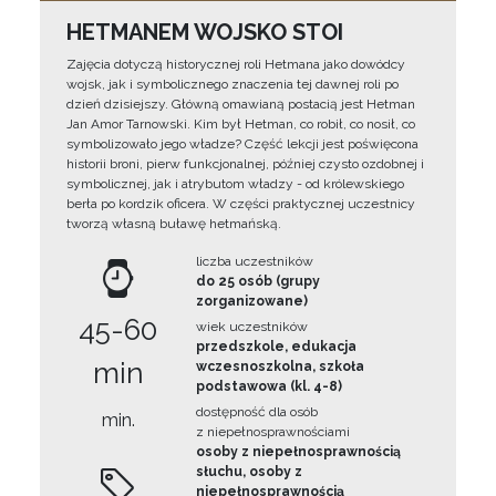
HETMANEM WOJSKO STOI
Zajęcia dotyczą historycznej roli Hetmana jako dowódcy
wojsk, jak i symbolicznego znaczenia tej dawnej roli po
dzień dzisiejszy. Główną omawianą postacią jest Hetman
Jan Amor Tarnowski. Kim był Hetman, co robił, co nosił, co
symbolizowało jego władze? Część lekcji jest poświęcona
historii broni, pierw funkcjonalnej, później czysto ozdobnej i
symbolicznej, jak i atrybutom władzy - od królewskiego
berła po kordzik oficera. W części praktycznej uczestnicy
tworzą własną buławę hetmańską.
liczba uczestników
do 25 osób (grupy
zorganizowane)
45-60
wiek uczestników
przedszkole, edukacja
min
wczesnoszkolna, szkoła
podstawowa (kl. 4-8)
dostępność dla osób
min.
z niepełnosprawnościami
osoby z niepełnosprawnością
słuchu, osoby z
niepełnosprawnością