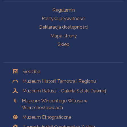
Na skróty
Regulamin
Polityka prywatności
Deklaracja dostępności
Mapa strony
Sklep
Oddziały
Siedziba
Muzeum Historii Tarnowa i Regionu
Muzeum Ratusz - Galeria Sztuki Dawnej
Muzeum Wincentego Witosa w
Wierzchosławicach
Muzeum Etnograficzne
Zagroda Felicji Curyłowej w Zalipiu