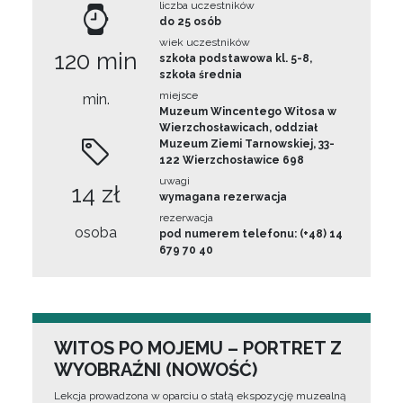
liczba uczestników
do 25 osób
wiek uczestników
120 min
szkoła podstawowa kl. 5-8,
szkoła średnia
miejsce
min.
Muzeum Wincentego Witosa w
Wierzchosławicach, oddział
Muzeum Ziemi Tarnowskiej, 33-
122 Wierzchosławice 698
uwagi
14 zł
wymagana rezerwacja
rezerwacja
osoba
pod numerem telefonu: (+48) 14
679 70 40
WITOS PO MOJEMU – PORTRET Z
WYOBRAŹNI (NOWOŚĆ)
Lekcja prowadzona w oparciu o stałą ekspozycję muzealną