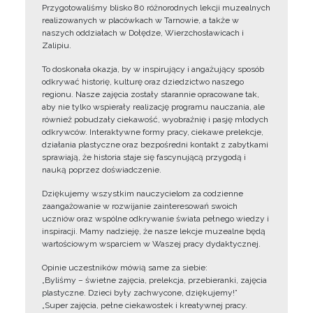
Przygotowaliśmy blisko 80 różnorodnych lekcji muzealnych
realizowanych w placówkach w Tarnowie, a także w
naszych oddziałach w Dołędze, Wierzchosławicach i
Zalipiu.
To doskonała okazja, by w inspirujący i angażujący sposób
odkrywać historię, kulturę oraz dziedzictwo naszego
regionu. Nasze zajęcia zostały starannie opracowane tak,
aby nie tylko wspierały realizację programu nauczania, ale
również pobudzały ciekawość, wyobraźnię i pasję młodych
odkrywców. Interaktywne formy pracy, ciekawe prelekcje,
działania plastyczne oraz bezpośredni kontakt z zabytkami
sprawiają, że historia staje się fascynującą przygodą i
nauką poprzez doświadczenie.
Dziękujemy wszystkim nauczycielom za codzienne
zaangażowanie w rozwijanie zainteresowań swoich
uczniów oraz wspólne odkrywanie świata pełnego wiedzy i
inspiracji. Mamy nadzieję, że nasze lekcje muzealne będą
wartościowym wsparciem w Waszej pracy dydaktycznej.
Opinie uczestników mówią same za siebie:
„Byliśmy – świetne zajęcia, prelekcja, przebieranki, zajęcia
plastyczne. Dzieci były zachwycone, dziękujemy!”
„Super zajęcia, pełne ciekawostek i kreatywnej pracy.