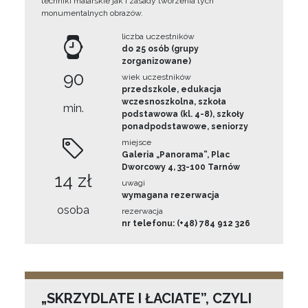
techniki malarskie jak i zasady tworzenia tych
monumentalnych obrazów.
liczba uczestników
do 25 osób (grupy
zorganizowane)
90
wiek uczestników
przedszkole, edukacja
wczesnoszkolna, szkoła
min.
podstawowa (kl. 4-8), szkoły
ponadpodstawowe, seniorzy
miejsce
Galeria „Panorama”, Plac
Dworcowy 4, 33-100 Tarnów
14 zł
uwagi
wymagana rezerwacja
osoba
rezerwacja
nr telefonu: (+48) 784 912 326
„SKRZYDLATE I ŁACIATE”, CZYLI