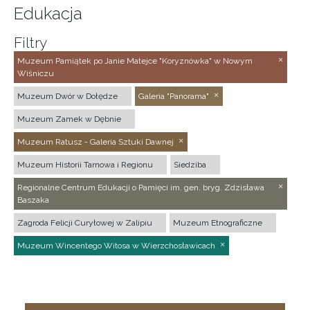
Edukacja
Filtry
Muzeum Pamiątek po Janie Matejce "Koryznówka" w Nowym
Wiśniczu
Muzeum Dwór w Dołędze
Galeria "Panorama"
Muzeum Zamek w Dębnie
Muzeum Ratusz - Galeria Sztuki Dawnej
Muzeum Historii Tarnowa i Regionu
Siedziba
Regionalne Centrum Edukacji o Pamięci im. gen. bryg. Zdzisława
Baszaka
Zagroda Felicji Curyłowej w Zalipiu
Muzeum Etnograficzne
Muzeum Wincentego Witosa w Wierzchosławicach