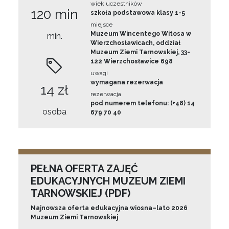
wiek uczestników
120 min
szkoła podstawowa klasy 1-5
miejsce
Muzeum Wincentego Witosa w
min.
Wierzchosławicach, oddział
Muzeum Ziemi Tarnowskiej, 33-
122 Wierzchosławice 698
uwagi
wymagana rezerwacja
14 zł
rezerwacja
pod numerem telefonu: (+48) 14
osoba
679 70 40
PEŁNA OFERTA ZAJĘĆ
EDUKACYJNYCH MUZEUM ZIEMI
TARNOWSKIEJ (PDF)
Najnowsza oferta edukacyjna wiosna–lato 2026
Muzeum Ziemi Tarnowskiej