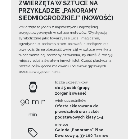
ZWIERZĘTA W SZTUCE NA
PRZYKŁADZIE „PANORAMY
SIEDMIOGRODZKIEJ” (NOWOŚĆ)
Zwierzęta to jeden z najstarszych i najczęściej
przygotowywanych w sztuce motywów. Występują
symbolicznie jako towarzysze ludzi, magicznie,
egzotycznie, podczas bitew, polowań, nieodłącznie z
przyrodą. Sama obecność zwierząt w sztuce wynika z
fundamentalnej potrzeby człowieka, by określić relację
między sobą a światem innych istot. Część plastyczna
będzie poświęcona malowaniu odlewów gipsowych
przedstawiających konia.
liczba uczestników
do 25 osób (grupy
zorganizowane)
90 min
wiek uczestników
Oferta skierowana do
przedszkoli oraz szkół
min.
podstawowych klasy 1-4.
miejsce
Galeria „Panorama” Plac
Dworcowy 4, 33-100 Tarnów