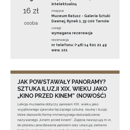
intelektualną
16 zł
miejsce
Muzeum Ratusz - Galeria Sztuki
Dawnej, Rynek 1, 33-100 Tarnów
osoba
uwagi
wymagana rezerwacja
rezerwacja
nr telefonu: (+48) 14 621 21 49
wew. 101
JAK POWSTAWAŁY PANORAMY?
SZTUKA ILUZJI XIX. WIEKU JAKO
„KINO PRZED KINEM” (NOWOŚĆ)
Lekcja muzealna dotyczy panoram XIX. wieku jako
wyjątkowego zjawiska łączącego sztukę, naukę i iluzję,
które stanowiło formę immersyjnego doświadczenia
nazywanego „kinem przed kinem”. Zajęcia nawiązują m.in.
do procesu powstawania panoram oraz ukazują zarówno