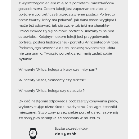
z wyszczególnieniem miejsc z portretami mieszkańców
gospodarstwa. Celem lekcji jest zapoznanie dzieci z
pojęciem „portret” czyli przedstawienie postaci. Portret to
obraz twarzy, który ma pokazać, jak dana osoba wygląda i
może też oddawać, jak się czuje lub jaki ma charakter.
Dzieci dowiedzą się co mówi portret o ukazanym na nim
człowieku. Kolejnym celem lekcji jest przygotowanie
portretu postaci historycznej - portretu Wincentego Witosa.
Podczas jego tworzenia dzieci poruszą wyobraźnię, która
nie zna granic. Tworząc portret dzieci mają zadać sobie
pytania:
Wincenty Witos, kolega z klasy czy miły pan?
Wincenty Witos, Wincenty czy Wicek?
Wincenty Witos, kolega czy dziadzio ?
By dać następnie odpowiedz podczas wykonywania pracy,
wykorzystując różne środki plastyczne, ( collage i techniki
mieszane). Stworzony przez siebie portret dzieci zabierają
ze sobą jako pamiątka ze spotkania w muzeum.
liczba uczestników
do 25 osób