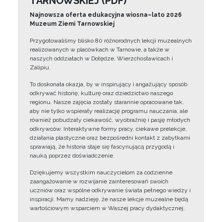
TARNOWSKIEJ (PDF)
Najnowsza oferta edukacyjna wiosna–lato 2026
Muzeum Ziemi Tarnowskiej
Przygotowaliśmy blisko 80 różnorodnych lekcji muzealnych
realizowanych w placówkach w Tarnowie, a także w
naszych oddziałach w Dołędze, Wierzchosławicach i
Zalipiu.
To doskonała okazja, by w inspirujący i angażujący sposób
odkrywać historię, kulturę oraz dziedzictwo naszego
regionu. Nasze zajęcia zostały starannie opracowane tak,
aby nie tylko wspierały realizację programu nauczania, ale
również pobudzały ciekawość, wyobraźnię i pasję młodych
odkrywców. Interaktywne formy pracy, ciekawe prelekcje,
działania plastyczne oraz bezpośredni kontakt z zabytkami
sprawiają, że historia staje się fascynującą przygodą i
nauką poprzez doświadczenie.
Dziękujemy wszystkim nauczycielom za codzienne
zaangażowanie w rozwijanie zainteresowań swoich
uczniów oraz wspólne odkrywanie świata pełnego wiedzy i
inspiracji. Mamy nadzieję, że nasze lekcje muzealne będą
wartościowym wsparciem w Waszej pracy dydaktycznej.