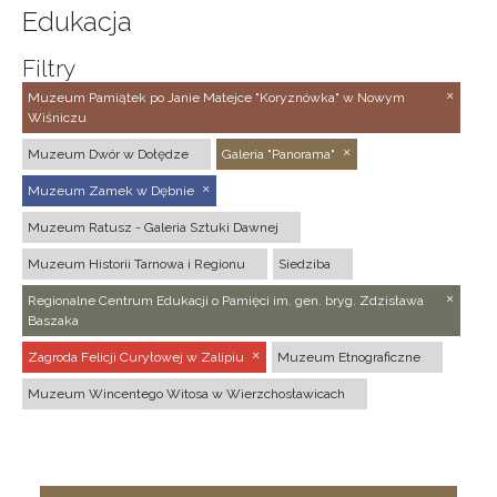
Edukacja
Filtry
Muzeum Pamiątek po Janie Matejce "Koryznówka" w Nowym
Wiśniczu
Muzeum Dwór w Dołędze
Galeria "Panorama"
Muzeum Zamek w Dębnie
Muzeum Ratusz - Galeria Sztuki Dawnej
Muzeum Historii Tarnowa i Regionu
Siedziba
Regionalne Centrum Edukacji o Pamięci im. gen. bryg. Zdzisława
Baszaka
Zagroda Felicji Curyłowej w Zalipiu
Muzeum Etnograficzne
Muzeum Wincentego Witosa w Wierzchosławicach