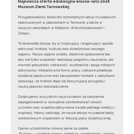
Najnowsza oferta edukacyjna wiosna–lato 2026
Muzeum Ziemi Tarnowskiej
Przygotowaliśmy blisko 80 różnorodnych lekcji muzealnych
realizowanych w placówkach w Tarnowie, a także w
naszych oddziałach w Dołędze, Wierzchosławicach i
Zalipiu.
To doskonała okazja, by w inspirujący i angażujący sposób
odkrywać historię, kulturę oraz dziedzictwo naszego
regionu. Nasze zajęcia zostały starannie opracowane tak,
aby nie tylko wspierały realizację programu nauczania, ale
również pobudzały ciekawość, wyobraźnię i pasję młodych
odkrywców. Interaktywne formy pracy, ciekawe prelekcje,
działania plastyczne oraz bezpośredni kontakt z zabytkami
sprawiają, że historia staje się fascynującą przygodą i
nauką poprzez doświadczenie.
Dziękujemy wszystkim nauczycielom za codzienne
zaangażowanie w rozwijanie zainteresowań swoich
uczniów oraz wspólne odkrywanie świata pełnego wiedzy i
inspiracji. Mamy nadzieję, że nasze lekcje muzealne będą
wartościowym wsparciem w Waszej pracy dydaktycznej.
Opinie uczestników mówią same za siebie:
„Byliśmy – świetne zajęcia, prelekcja, przebieranki, zajęcia