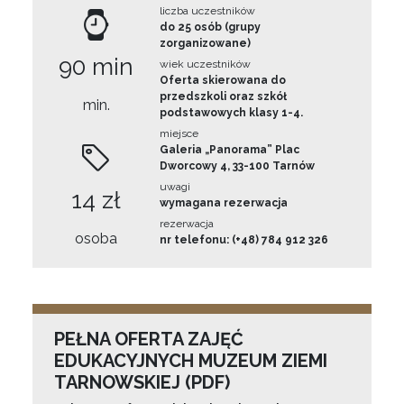
liczba uczestników
do 25 osób (grupy
zorganizowane)
90 min
wiek uczestników
Oferta skierowana do
przedszkoli oraz szkół
min.
podstawowych klasy 1-4.
miejsce
Galeria „Panorama” Plac
Dworcowy 4, 33-100 Tarnów
uwagi
14 zł
wymagana rezerwacja
rezerwacja
osoba
nr telefonu: (+48) 784 912 326
PEŁNA OFERTA ZAJĘĆ
EDUKACYJNYCH MUZEUM ZIEMI
TARNOWSKIEJ (PDF)