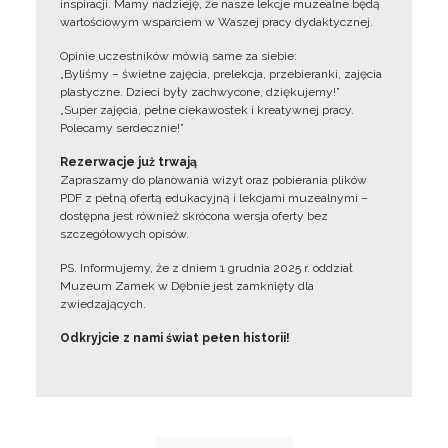
inspiracji. Mamy nadzieję, że nasze lekcje muzealne będą
wartościowym wsparciem w Waszej pracy dydaktycznej.
Opinie uczestników mówią same za siebie:
„Byliśmy – świetne zajęcia, prelekcja, przebieranki, zajęcia
plastyczne. Dzieci były zachwycone, dziękujemy!”
„Super zajęcia, pełne ciekawostek i kreatywnej pracy.
Polecamy serdecznie!”
Rezerwacje już trwają
Zapraszamy do planowania wizyt oraz pobierania plików
PDF z pełną ofertą edukacyjną i lekcjami muzealnymi –
dostępna jest również skrócona wersja oferty bez
szczegółowych opisów.
PS. Informujemy, że z dniem 1 grudnia 2025 r. oddział
Muzeum Zamek w Dębnie jest zamknięty dla
zwiedzających.
Odkryjcie z nami świat pełen historii!