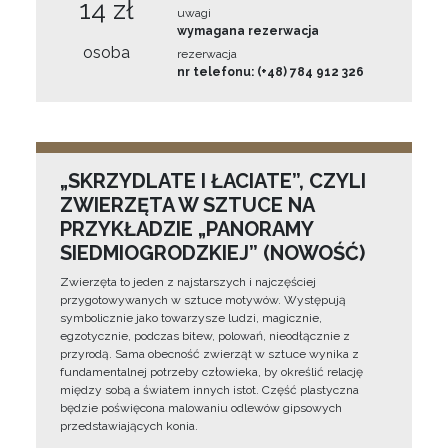
14 zł
uwagi
wymagana rezerwacja
osoba
rezerwacja
nr telefonu: (+48) 784 912 326
„SKRZYDLATE I ŁACIATE”, CZYLI
ZWIERZĘTA W SZTUCE NA
PRZYKŁADZIE „PANORAMY
SIEDMIOGRODZKIEJ” (NOWOŚĆ)
Zwierzęta to jeden z najstarszych i najczęściej
przygotowywanych w sztuce motywów. Występują
symbolicznie jako towarzysze ludzi, magicznie,
egzotycznie, podczas bitew, polowań, nieodłącznie z
przyrodą. Sama obecność zwierząt w sztuce wynika z
fundamentalnej potrzeby człowieka, by określić relację
między sobą a światem innych istot. Część plastyczna
będzie poświęcona malowaniu odlewów gipsowych
przedstawiających konia.