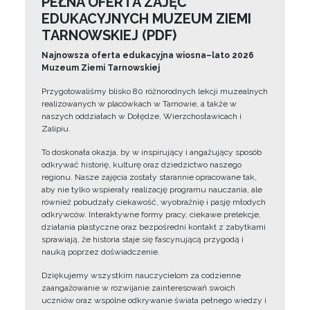
PEŁNA OFERTA ZAJĘĆ
EDUKACYJNYCH MUZEUM ZIEMI
TARNOWSKIEJ (PDF)
Najnowsza oferta edukacyjna wiosna–lato 2026
Muzeum Ziemi Tarnowskiej
Przygotowaliśmy blisko 80 różnorodnych lekcji muzealnych
realizowanych w placówkach w Tarnowie, a także w
naszych oddziałach w Dołędze, Wierzchosławicach i
Zalipiu.
To doskonała okazja, by w inspirujący i angażujący sposób
odkrywać historię, kulturę oraz dziedzictwo naszego
regionu. Nasze zajęcia zostały starannie opracowane tak,
aby nie tylko wspierały realizację programu nauczania, ale
również pobudzały ciekawość, wyobraźnię i pasję młodych
odkrywców. Interaktywne formy pracy, ciekawe prelekcje,
działania plastyczne oraz bezpośredni kontakt z zabytkami
sprawiają, że historia staje się fascynującą przygodą i
nauką poprzez doświadczenie.
Dziękujemy wszystkim nauczycielom za codzienne
zaangażowanie w rozwijanie zainteresowań swoich
uczniów oraz wspólne odkrywanie świata pełnego wiedzy i