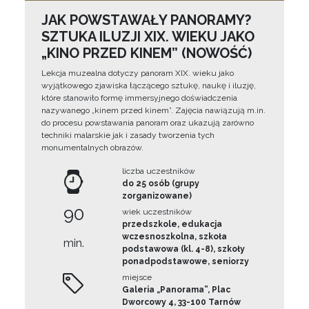
JAK POWSTAWAŁY PANORAMY?
SZTUKA ILUZJI XIX. WIEKU JAKO
„KINO PRZED KINEM” (NOWOŚĆ)
Lekcja muzealna dotyczy panoram XIX. wieku jako
wyjątkowego zjawiska łączącego sztukę, naukę i iluzję,
które stanowiło formę immersyjnego doświadczenia
nazywanego „kinem przed kinem”. Zajęcia nawiązują m.in.
do procesu powstawania panoram oraz ukazują zarówno
techniki malarskie jak i zasady tworzenia tych
monumentalnych obrazów.
liczba uczestników
do 25 osób (grupy
zorganizowane)
90
wiek uczestników
przedszkole, edukacja
wczesnoszkolna, szkoła
min.
podstawowa (kl. 4-8), szkoły
ponadpodstawowe, seniorzy
miejsce
Galeria „Panorama”, Plac
Dworcowy 4, 33-100 Tarnów