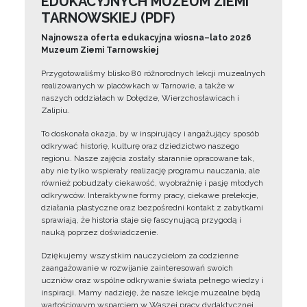
EDUKACYJNYCH MUZEUM ZIEMI
TARNOWSKIEJ (PDF)
Najnowsza oferta edukacyjna wiosna–lato 2026
Muzeum Ziemi Tarnowskiej
Przygotowaliśmy blisko 80 różnorodnych lekcji muzealnych
realizowanych w placówkach w Tarnowie, a także w
naszych oddziałach w Dołędze, Wierzchosławicach i
Zalipiu.
To doskonała okazja, by w inspirujący i angażujący sposób
odkrywać historię, kulturę oraz dziedzictwo naszego
regionu. Nasze zajęcia zostały starannie opracowane tak,
aby nie tylko wspierały realizację programu nauczania, ale
również pobudzały ciekawość, wyobraźnię i pasję młodych
odkrywców. Interaktywne formy pracy, ciekawe prelekcje,
działania plastyczne oraz bezpośredni kontakt z zabytkami
sprawiają, że historia staje się fascynującą przygodą i
nauką poprzez doświadczenie.
Dziękujemy wszystkim nauczycielom za codzienne
zaangażowanie w rozwijanie zainteresowań swoich
uczniów oraz wspólne odkrywanie świata pełnego wiedzy i
inspiracji. Mamy nadzieję, że nasze lekcje muzealne będą
wartościowym wsparciem w Waszej pracy dydaktycznej.