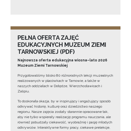
PEŁNA OFERTA ZAJĘĆ
EDUKACYJNYCH MUZEUM ZIEMI
TARNOWSKIEJ (PDF)
Najnowsza oferta edukacyjna wiosna–lato 2026
Muzeum Ziemi Tarnowskiej
Przygotowaliśmy blisko 80 różnorodnych lekcji muzealnych
realizowanych w placówkach w Tarnowie, a także w
naszych oddziałach w Dołędze, Wierzchosławicach i
Zalipiu.
To doskonała okazja, by w inspirujący i angażujący sposób
odkrywać historię, kulturę oraz dziedzictwo naszego
regionu. Nasze zajęcia zostały starannie opracowane tak,
aby nie tylko wspierały realizację programu nauczania, ale
również pobudzały ciekawość, wyobraźnię i pasję młodych
odkrywców. Interaktywne formy pracy, ciekawe prelekcje,