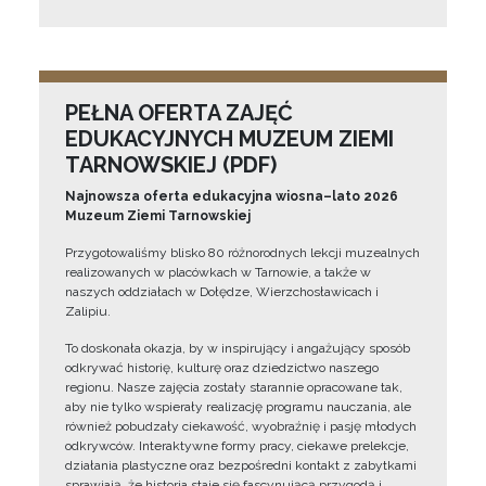
PEŁNA OFERTA ZAJĘĆ
EDUKACYJNYCH MUZEUM ZIEMI
TARNOWSKIEJ (PDF)
Najnowsza oferta edukacyjna wiosna–lato 2026
Muzeum Ziemi Tarnowskiej
Przygotowaliśmy blisko 80 różnorodnych lekcji muzealnych
realizowanych w placówkach w Tarnowie, a także w
naszych oddziałach w Dołędze, Wierzchosławicach i
Zalipiu.
To doskonała okazja, by w inspirujący i angażujący sposób
odkrywać historię, kulturę oraz dziedzictwo naszego
regionu. Nasze zajęcia zostały starannie opracowane tak,
aby nie tylko wspierały realizację programu nauczania, ale
również pobudzały ciekawość, wyobraźnię i pasję młodych
odkrywców. Interaktywne formy pracy, ciekawe prelekcje,
działania plastyczne oraz bezpośredni kontakt z zabytkami
sprawiają, że historia staje się fascynującą przygodą i