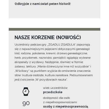
Odkryjcie z nami świat pełen historii!
NASZE KORZENIE (NOWOŚĆ)
Uczestnicy podczas gry „ZGADUJ ZGADULA” zapoznają
się z najważniejszymi pojęciami dotyczącymi genealogii
(ród, rodzina, pokolenia, krewni, drzewo genealogiczne,
herb, przydomek, nazwisko, pamiątki), oglądają wybrane
eksponaty z wystawy. Następnie, również w formie
zabawy, lektury „Mania dziewczyna inne niż wszystkie” i
„Wścibscy” są punktem wyjścia do omówienia znaczenia
słów: kultura osobista, kultura narodowa. Podsumowaniem
jest ćwiczenie „W przysłowiach nauka”.
wiek uczestników
przedszkole
dostępność dla osób
90
z niepełnosprawnościami
osoby z niepełnosprawnością