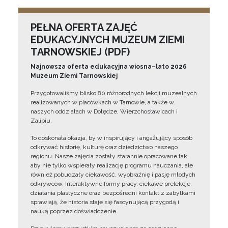
PEŁNA OFERTA ZAJĘĆ
EDUKACYJNYCH MUZEUM ZIEMI
TARNOWSKIEJ (PDF)
Najnowsza oferta edukacyjna wiosna–lato 2026
Muzeum Ziemi Tarnowskiej
Przygotowaliśmy blisko 80 różnorodnych lekcji muzealnych
realizowanych w placówkach w Tarnowie, a także w
naszych oddziałach w Dołędze, Wierzchosławicach i
Zalipiu.
To doskonała okazja, by w inspirujący i angażujący sposób
odkrywać historię, kulturę oraz dziedzictwo naszego
regionu. Nasze zajęcia zostały starannie opracowane tak,
aby nie tylko wspierały realizację programu nauczania, ale
również pobudzały ciekawość, wyobraźnię i pasję młodych
odkrywców. Interaktywne formy pracy, ciekawe prelekcje,
działania plastyczne oraz bezpośredni kontakt z zabytkami
sprawiają, że historia staje się fascynującą przygodą i
nauką poprzez doświadczenie.