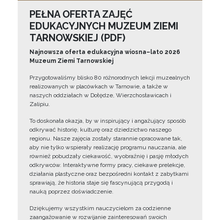
PEŁNA OFERTA ZAJĘĆ
EDUKACYJNYCH MUZEUM ZIEMI
TARNOWSKIEJ (PDF)
Najnowsza oferta edukacyjna wiosna–lato 2026
Muzeum Ziemi Tarnowskiej
Przygotowaliśmy blisko 80 różnorodnych lekcji muzealnych
realizowanych w placówkach w Tarnowie, a także w
naszych oddziałach w Dołędze, Wierzchosławicach i
Zalipiu.
To doskonała okazja, by w inspirujący i angażujący sposób
odkrywać historię, kulturę oraz dziedzictwo naszego
regionu. Nasze zajęcia zostały starannie opracowane tak,
aby nie tylko wspierały realizację programu nauczania, ale
również pobudzały ciekawość, wyobraźnię i pasję młodych
odkrywców. Interaktywne formy pracy, ciekawe prelekcje,
działania plastyczne oraz bezpośredni kontakt z zabytkami
sprawiają, że historia staje się fascynującą przygodą i
nauką poprzez doświadczenie.
Dziękujemy wszystkim nauczycielom za codzienne
zaangażowanie w rozwijanie zainteresowań swoich