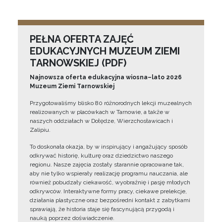
PEŁNA OFERTA ZAJĘĆ
EDUKACYJNYCH MUZEUM ZIEMI
TARNOWSKIEJ (PDF)
Najnowsza oferta edukacyjna wiosna–lato 2026
Muzeum Ziemi Tarnowskiej
Przygotowaliśmy blisko 80 różnorodnych lekcji muzealnych
realizowanych w placówkach w Tarnowie, a także w
naszych oddziałach w Dołędze, Wierzchosławicach i
Zalipiu.
To doskonała okazja, by w inspirujący i angażujący sposób
odkrywać historię, kulturę oraz dziedzictwo naszego
regionu. Nasze zajęcia zostały starannie opracowane tak,
aby nie tylko wspierały realizację programu nauczania, ale
również pobudzały ciekawość, wyobraźnię i pasję młodych
odkrywców. Interaktywne formy pracy, ciekawe prelekcje,
działania plastyczne oraz bezpośredni kontakt z zabytkami
sprawiają, że historia staje się fascynującą przygodą i
nauką poprzez doświadczenie.