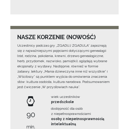
NASZE KORZENIE (NOWOŚĆ)
Uczestnicy podczas gry „ZGADUJ ZGADULA” zapoznają
się z najważniejszymi pojęciami dotyczącymi genealogii
(ród, rodzina, pokolenia, krewni, drzewo genealogiczne,
herb, przydomek, nazwisko, pamiątki), oglądają wybrane
eksponaty z wystawy. Następnie, również w formie
zabawy, lektury „Mania dziewczyna inne niż wszystkie” i
„Wścibscy” są punktem wyjścia do omówienia znaczenia
słów: kultura osobista, kultura narodowa. Podsumowaniem
jest ćwiczenie „W przysłowiach nauka”.
wiek uczestników
przedszkole
dostępność dla osób
90
z niepełnosprawnościami
osoby z niepełnosprawnością
intelektualną
min.