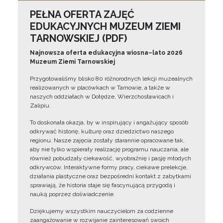
PEŁNA OFERTA ZAJĘĆ
EDUKACYJNYCH MUZEUM ZIEMI
TARNOWSKIEJ (PDF)
Najnowsza oferta edukacyjna wiosna–lato 2026
Muzeum Ziemi Tarnowskiej
Przygotowaliśmy blisko 80 różnorodnych lekcji muzealnych
realizowanych w placówkach w Tarnowie, a także w
naszych oddziałach w Dołędze, Wierzchosławicach i
Zalipiu.
To doskonała okazja, by w inspirujący i angażujący sposób
odkrywać historię, kulturę oraz dziedzictwo naszego
regionu. Nasze zajęcia zostały starannie opracowane tak,
aby nie tylko wspierały realizację programu nauczania, ale
również pobudzały ciekawość, wyobraźnię i pasję młodych
odkrywców. Interaktywne formy pracy, ciekawe prelekcje,
działania plastyczne oraz bezpośredni kontakt z zabytkami
sprawiają, że historia staje się fascynującą przygodą i
nauką poprzez doświadczenie.
Dziękujemy wszystkim nauczycielom za codzienne
zaangażowanie w rozwijanie zainteresowań swoich