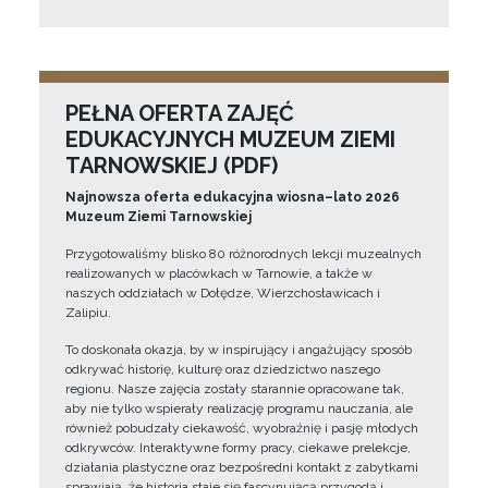
PEŁNA OFERTA ZAJĘĆ
EDUKACYJNYCH MUZEUM ZIEMI
TARNOWSKIEJ (PDF)
Najnowsza oferta edukacyjna wiosna–lato 2026
Muzeum Ziemi Tarnowskiej
Przygotowaliśmy blisko 80 różnorodnych lekcji muzealnych
realizowanych w placówkach w Tarnowie, a także w
naszych oddziałach w Dołędze, Wierzchosławicach i
Zalipiu.
To doskonała okazja, by w inspirujący i angażujący sposób
odkrywać historię, kulturę oraz dziedzictwo naszego
regionu. Nasze zajęcia zostały starannie opracowane tak,
aby nie tylko wspierały realizację programu nauczania, ale
również pobudzały ciekawość, wyobraźnię i pasję młodych
odkrywców. Interaktywne formy pracy, ciekawe prelekcje,
działania plastyczne oraz bezpośredni kontakt z zabytkami
sprawiają, że historia staje się fascynującą przygodą i