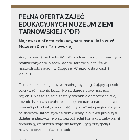
PEŁNA OFERTA ZAJĘĆ
EDUKACYJNYCH MUZEUM ZIEMI
TARNOWSKIEJ (PDF)
Najnowsza oferta edukacyjna wiosna–lato 2026
Muzeum Ziemi Tarnowskiej
Przygotowaliśmy blisko 80 różnorodnych lekcji muzealnych
realizowanych w placówkach w Tarnowie, a także w
naszych oddziałach w Dołędze, Wierzchosławicach i
Zalipiu.
To doskonała okazja, by w inspirujący i angażujący sposób
odkrywać historię, kulturę oraz dziedzictwo naszego
regionu. Nasze zajęcia zostały starannie opracowane tak,
aby nie tylko wspierały realizację programu nauczania, ale
również pobudzały ciekawość, wyobraźnię i pasję młodych
odkrywców. Interaktywne formy pracy, ciekawe prelekcje,
działania plastyczne oraz bezpośredni kontakt z zabytkami
sprawiają, że historia staje się fascynującą przygodą i
nauką poprzez doświadczenie.