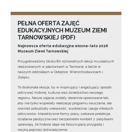
PEŁNA OFERTA ZAJĘĆ
EDUKACYJNYCH MUZEUM ZIEMI
TARNOWSKIEJ (PDF)
Najnowsza oferta edukacyjna wiosna–lato 2026
Muzeum Ziemi Tarnowskiej
Przygotowaliśmy blisko 80 różnorodnych lekcji muzealnych
realizowanych w placówkach w Tarnowie, a także w
naszych oddziałach w Dołędze, Wierzchosławicach i
Zalipiu.
To doskonała okazja, by w inspirujący i angażujący sposób
odkrywać historię, kulturę oraz dziedzictwo naszego
regionu. Nasze zajęcia zostały starannie opracowane tak,
aby nie tylko wspierały realizację programu nauczania, ale
również pobudzały ciekawość, wyobraźnię i pasję młodych
odkrywców. Interaktywne formy pracy, ciekawe prelekcje,
działania plastyczne oraz bezpośredni kontakt z zabytkami
sprawiają, że historia staje się fascynującą przygodą i
nauką poprzez doświadczenie.