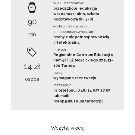
wiek uczestników
przedszkole, edukacja
wczesnoszkolna, szkoła
90
podstawowa (kl. 4-8)
dostępność dla osób
z niepełnosprawnościami
min.
osoby z niepełnosprawnością
intelektualną
miejsce
Regionalne Centrum Edukacji o
Pamięci, ul. Mościckiego 27a, 33-
14 zł
100 Tarnów
uwagi
wymagana rezerwacja
osoba
rezerwacja
nr telefonu: (+48) 14 657 18 67
lub mail:
rceop@muzeum.tarnow.pl
Wczytaj więcej