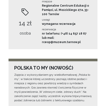
miejsce
Regionalne Centrum Edukacji o
Pamięci, ul. Mościckiego 27a, 33-
100 Tarnów
uwagi
14 zł
wymagana rezerwacja
rezerwacja
osoba
nr telefonu: (+48) 14 657 18 67
lub mail:
rceop@muzeum.tarnow.pl
POLSKA TO MY (NOWOŚĆ)
Zajęcia z wykorzystaniem gry wielkoformatowej „Polska to
my”, w trakcie której uczestnicy poznają istotne postaci i
miejsca z regionu oraz powtórzą wiedzę o symbolach
narodowych. Gra zawiera również ćwiczenia fizyczne w
myśl powiedzenia „W zdrowym ciele, zdrowy duch”. Na
zakończenie zajęć każdy uczestnik wykona trójwymiarową
postać żołnierza lub żołnierki z tekturowego szablonu.