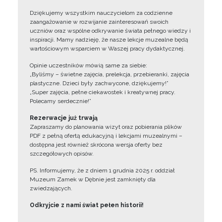
Dziękujemy wszystkim nauczycielom za codzienne
zaangażowanie w rozwijanie zainteresowań swoich
uczniów oraz wspólne odkrywanie świata pełnego wiedzy i
inspiracji. Mamy nadzieję, że nasze lekcje muzealne będą
wartościowym wsparciem w Waszej pracy dydaktycznej.
Opinie uczestników mówią same za siebie:
„Byliśmy – świetne zajęcia, prelekcja, przebieranki, zajęcia
plastyczne. Dzieci były zachwycone, dziękujemy!”
„Super zajęcia, pełne ciekawostek i kreatywnej pracy.
Polecamy serdecznie!”
Rezerwacje już trwają
Zapraszamy do planowania wizyt oraz pobierania plików
PDF z pełną ofertą edukacyjną i lekcjami muzealnymi –
dostępna jest również skrócona wersja oferty bez
szczegółowych opisów.
PS. Informujemy, że z dniem 1 grudnia 2025 r. oddział
Muzeum Zamek w Dębnie jest zamknięty dla
zwiedzających.
Odkryjcie z nami świat pełen historii!