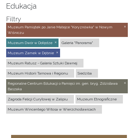
Edukacja
Filtry
Muzeum Pamiątek po Janie Matejce "Koryznówka" w Nowym
Wiśniczu
Muzeum Dwór w Dołędze
Galeria "Panorama"
Muzeum Zamek w Dębnie
Muzeum Ratusz - Galeria Sztuki Dawnej
Muzeum Historii Tarnowa i Regionu
Siedziba
Regionalne Centrum Edukacji o Pamięci im. gen. bryg. Zdzisława
Baszaka
Zagroda Felicji Curyłowej w Zalipiu
Muzeum Etnograficzne
Muzeum Wincentego Witosa w Wierzchosławicach