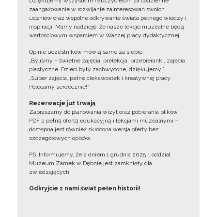
Dziękujemy wszystkim nauczycielom za codzienne
zaangażowanie w rozwijanie zainteresowań swoich
uczniów oraz wspólne odkrywanie świata pełnego wiedzy i
inspiracji. Mamy nadzieję, że nasze lekcje muzealne będą
wartościowym wsparciem w Waszej pracy dydaktycznej.
Opinie uczestników mówią same za siebie:
„Byliśmy – świetne zajęcia, prelekcja, przebieranki, zajęcia
plastyczne. Dzieci były zachwycone, dziękujemy!”
„Super zajęcia, pełne ciekawostek i kreatywnej pracy.
Polecamy serdecznie!”
Rezerwacje już trwają
Zapraszamy do planowania wizyt oraz pobierania plików
PDF z pełną ofertą edukacyjną i lekcjami muzealnymi –
dostępna jest również skrócona wersja oferty bez
szczegółowych opisów.
PS. Informujemy, że z dniem 1 grudnia 2025 r. oddział
Muzeum Zamek w Dębnie jest zamknięty dla
zwiedzających.
Odkryjcie z nami świat pełen historii!