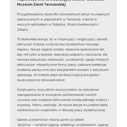
Muzeum Ziemi Tarnowskiej
Przygotowaliśmy blisko 80 różnorodnych lekcji muzealnych
realizowanych w placówkach w Tarnowie, a także w
naszych oddziałach w Dołędze, Wierzchosławicach i
Zalipiu.
To doskonała okazja, by w inspirujący i angażujący sposób
odkrywać historię, kulturę oraz dziedzictwo naszego
regionu. Nasze zajęcia zostały starannie opracowane tak,
aby nie tylko wspierały realizację programu nauczania, ale
również pobudzały ciekawość, wyobraźnię i pasję młodych
odkrywców. Interaktywne formy pracy, ciekawe prelekcje,
działania plastyczne oraz bezpośredni kontakt z zabytkami
sprawiają, że historia staje się fascynującą przygodą i
nauką poprzez doświadczenie.
Dziękujemy wszystkim nauczycielom za codzienne
zaangażowanie w rozwijanie zainteresowań swoich
uczniów oraz wspólne odkrywanie świata pełnego wiedzy i
inspiracji. Mamy nadzieję, że nasze lekcje muzealne będą
wartościowym wsparciem w Waszej pracy dydaktycznej.
Opinie uczestników mówią same za siebie:
„Byliśmy – świetne zajęcia, prelekcja, przebieranki, zajęcia