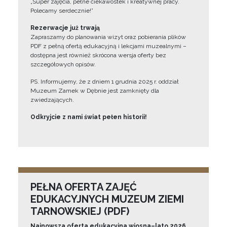
„Super zajęcia, pełne ciekawostek i kreatywnej pracy.
Polecamy serdecznie!”
Rezerwacje już trwają
Zapraszamy do planowania wizyt oraz pobierania plików
PDF z pełną ofertą edukacyjną i lekcjami muzealnymi –
dostępna jest również skrócona wersja oferty bez
szczegółowych opisów.
PS. Informujemy, że z dniem 1 grudnia 2025 r. oddział
Muzeum Zamek w Dębnie jest zamknięty dla
zwiedzających.
Odkryjcie z nami świat pełen historii!
PEŁNA OFERTA ZAJĘĆ
EDUKACYJNYCH MUZEUM ZIEMI
TARNOWSKIEJ (PDF)
Najnowsza oferta edukacyjna wiosna–lato 2026