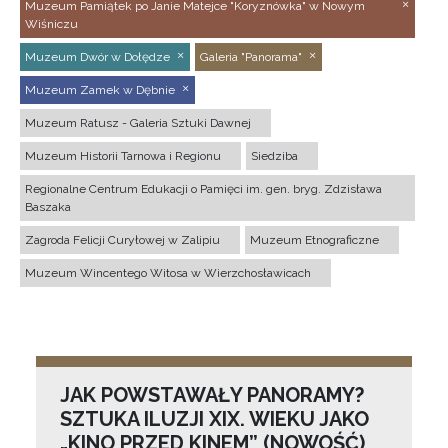
Muzeum Pamiątek po Janie Matejce "Koryznówka" w Nowym
Wiśniczu
Muzeum Dwór w Dołędze
Galeria "Panorama"
Muzeum Zamek w Dębnie
Muzeum Ratusz - Galeria Sztuki Dawnej
Muzeum Historii Tarnowa i Regionu
Siedziba
Regionalne Centrum Edukacji o Pamięci im. gen. bryg. Zdzisława
Baszaka
Zagroda Felicji Curyłowej w Zalipiu
Muzeum Etnograficzne
Muzeum Wincentego Witosa w Wierzchosławicach
JAK POWSTAWAŁY PANORAMY?
SZTUKA ILUZJI XIX. WIEKU JAKO
„KINO PRZED KINEM” (NOWOŚĆ)