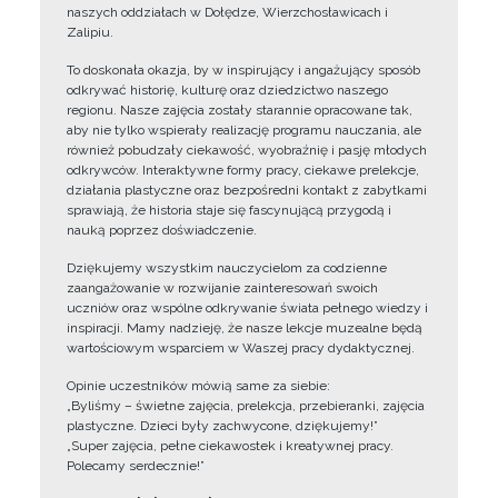
naszych oddziałach w Dołędze, Wierzchosławicach i
Zalipiu.
To doskonała okazja, by w inspirujący i angażujący sposób
odkrywać historię, kulturę oraz dziedzictwo naszego
regionu. Nasze zajęcia zostały starannie opracowane tak,
aby nie tylko wspierały realizację programu nauczania, ale
również pobudzały ciekawość, wyobraźnię i pasję młodych
odkrywców. Interaktywne formy pracy, ciekawe prelekcje,
działania plastyczne oraz bezpośredni kontakt z zabytkami
sprawiają, że historia staje się fascynującą przygodą i
nauką poprzez doświadczenie.
Dziękujemy wszystkim nauczycielom za codzienne
zaangażowanie w rozwijanie zainteresowań swoich
uczniów oraz wspólne odkrywanie świata pełnego wiedzy i
inspiracji. Mamy nadzieję, że nasze lekcje muzealne będą
wartościowym wsparciem w Waszej pracy dydaktycznej.
Opinie uczestników mówią same za siebie:
„Byliśmy – świetne zajęcia, prelekcja, przebieranki, zajęcia
plastyczne. Dzieci były zachwycone, dziękujemy!”
„Super zajęcia, pełne ciekawostek i kreatywnej pracy.
Polecamy serdecznie!”