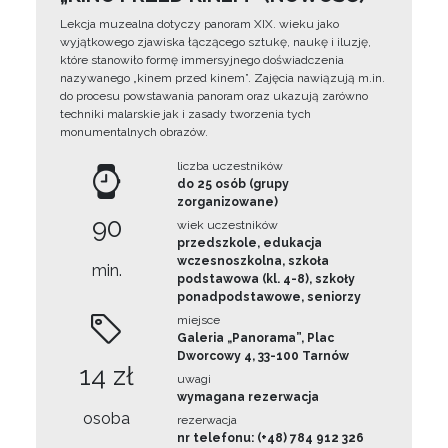
Lekcja muzealna dotyczy panoram XIX. wieku jako
wyjątkowego zjawiska łączącego sztukę, naukę i iluzję,
które stanowiło formę immersyjnego doświadczenia
nazywanego „kinem przed kinem”. Zajęcia nawiązują m.in.
do procesu powstawania panoram oraz ukazują zarówno
techniki malarskie jak i zasady tworzenia tych
monumentalnych obrazów.
liczba uczestników
do 25 osób (grupy
zorganizowane)
90
wiek uczestników
przedszkole, edukacja
wczesnoszkolna, szkoła
min.
podstawowa (kl. 4-8), szkoły
ponadpodstawowe, seniorzy
miejsce
Galeria „Panorama”, Plac
Dworcowy 4, 33-100 Tarnów
14 zł
uwagi
wymagana rezerwacja
osoba
rezerwacja
nr telefonu: (+48) 784 912 326