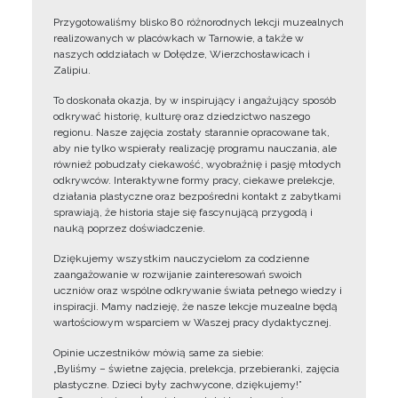
Przygotowaliśmy blisko 80 różnorodnych lekcji muzealnych
realizowanych w placówkach w Tarnowie, a także w
naszych oddziałach w Dołędze, Wierzchosławicach i
Zalipiu.
To doskonała okazja, by w inspirujący i angażujący sposób
odkrywać historię, kulturę oraz dziedzictwo naszego
regionu. Nasze zajęcia zostały starannie opracowane tak,
aby nie tylko wspierały realizację programu nauczania, ale
również pobudzały ciekawość, wyobraźnię i pasję młodych
odkrywców. Interaktywne formy pracy, ciekawe prelekcje,
działania plastyczne oraz bezpośredni kontakt z zabytkami
sprawiają, że historia staje się fascynującą przygodą i
nauką poprzez doświadczenie.
Dziękujemy wszystkim nauczycielom za codzienne
zaangażowanie w rozwijanie zainteresowań swoich
uczniów oraz wspólne odkrywanie świata pełnego wiedzy i
inspiracji. Mamy nadzieję, że nasze lekcje muzealne będą
wartościowym wsparciem w Waszej pracy dydaktycznej.
Opinie uczestników mówią same za siebie:
„Byliśmy – świetne zajęcia, prelekcja, przebieranki, zajęcia
plastyczne. Dzieci były zachwycone, dziękujemy!”