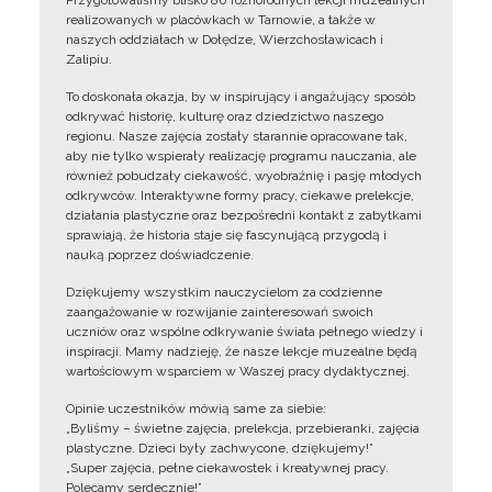
Przygotowaliśmy blisko 80 różnorodnych lekcji muzealnych
realizowanych w placówkach w Tarnowie, a także w
naszych oddziałach w Dołędze, Wierzchosławicach i
Zalipiu.
To doskonała okazja, by w inspirujący i angażujący sposób
odkrywać historię, kulturę oraz dziedzictwo naszego
regionu. Nasze zajęcia zostały starannie opracowane tak,
aby nie tylko wspierały realizację programu nauczania, ale
również pobudzały ciekawość, wyobraźnię i pasję młodych
odkrywców. Interaktywne formy pracy, ciekawe prelekcje,
działania plastyczne oraz bezpośredni kontakt z zabytkami
sprawiają, że historia staje się fascynującą przygodą i
nauką poprzez doświadczenie.
Dziękujemy wszystkim nauczycielom za codzienne
zaangażowanie w rozwijanie zainteresowań swoich
uczniów oraz wspólne odkrywanie świata pełnego wiedzy i
inspiracji. Mamy nadzieję, że nasze lekcje muzealne będą
wartościowym wsparciem w Waszej pracy dydaktycznej.
Opinie uczestników mówią same za siebie:
„Byliśmy – świetne zajęcia, prelekcja, przebieranki, zajęcia
plastyczne. Dzieci były zachwycone, dziękujemy!”
„Super zajęcia, pełne ciekawostek i kreatywnej pracy.
Polecamy serdecznie!”