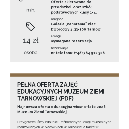
Oferta skierowana do
przedszkoli oraz szkół
min.
podstawowych klasy 1-4.
miejsce
Galeria „Panorama” Plac
Dworcowy 4, 33-100 Tarnów
uwagi
14 zł
wymagana rezerwacja
rezerwacja
osoba
nr telefonu: (+48) 784 912 326
PEŁNA OFERTA ZAJĘĆ
EDUKACYJNYCH MUZEUM ZIEMI
TARNOWSKIEJ (PDF)
Najnowsza oferta edukacyjna wiosna–lato 2026
Muzeum Ziemi Tarnowskiej
Przygotowaliśmy blisko 80 różnorodnych lekcji muzealnych
realizowanych w placówkach w Tarnowie, a także w