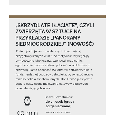
„SKRZYDLATE I ŁACIATE”, CZYLI
ZWIERZĘTA W SZTUCE NA
PRZYKŁADZIE „PANORAMY
SIEDMIOGRODZKIEJ” (NOWOŚĆ)
Zwierzęta to jeden z najstarszych i najczęściej
przygotowywanych w sztuce motywów. Występują
symbolicznie jako towarzysze ludzi, magicznie,
egzotycznie, podczas bitew, polowań, nieodłącznie z
przyrodą. Sama obecność zwierząt w sztuce wynika z
fundamentalnej potrzeby człowieka, by określić relację
między sobą a światem innych istot. Część plastyczna
będzie poświęcona malowaniu odlewów gipsowych
przedstawiających konia.
liczba uczestników
do 25 osób (grupy
zorganizowane)
90 min
wiek uczestników