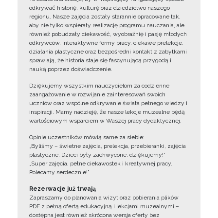
odkrywać historię, kulturę oraz dziedzictwo naszego
regionu. Nasze zajęcia zostały starannie opracowane tak,
aby nie tylko wspierały realizację programu nauczania, ale
również pobudzały ciekawość, wyobraźnię i pasję młodych
odkrywców. Interaktywne formy pracy, ciekawe prelekcje,
działania plastyczne oraz bezpośredni kontakt z zabytkami
sprawiają, że historia staje się fascynującą przygodą i
nauką poprzez doświadczenie.
Dziękujemy wszystkim nauczycielom za codzienne
zaangażowanie w rozwijanie zainteresowań swoich
uczniów oraz wspólne odkrywanie świata pełnego wiedzy i
inspiracji. Mamy nadzieję, że nasze lekcje muzealne będą
wartościowym wsparciem w Waszej pracy dydaktycznej.
Opinie uczestników mówią same za siebie:
„Byliśmy – świetne zajęcia, prelekcja, przebieranki, zajęcia
plastyczne. Dzieci były zachwycone, dziękujemy!”
„Super zajęcia, pełne ciekawostek i kreatywnej pracy.
Polecamy serdecznie!”
Rezerwacje już trwają
Zapraszamy do planowania wizyt oraz pobierania plików
PDF z pełną ofertą edukacyjną i lekcjami muzealnymi –
dostępna jest również skrócona wersja oferty bez