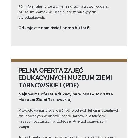
PS. Informujemy, że z dniem 1 grudnia 2025 r. oddział
Muzeum Zamek w Dębnie jest zamknięty dla
zwiedzających.
Odkryjcie z nami świat pełen historii!
PEŁNA OFERTA ZAJĘĆ
EDUKACYJNYCH MUZEUM ZIEMI
TARNOWSKIEJ (PDF)
Najnowsza oferta edukacyjna wiosna–lato 2026
Muzeum Ziemi Tarnowskiej
Przygotowaliśmy blisko 80 różnorodnych lekcji muzealnych
realizowanych w placówkach w Tarnowie, a także w
naszych oddziałach w Dołędze, Wierzchosławicach i
Zalipiu.
To doskonała okazja, by w inspirujący i angażujący sposób