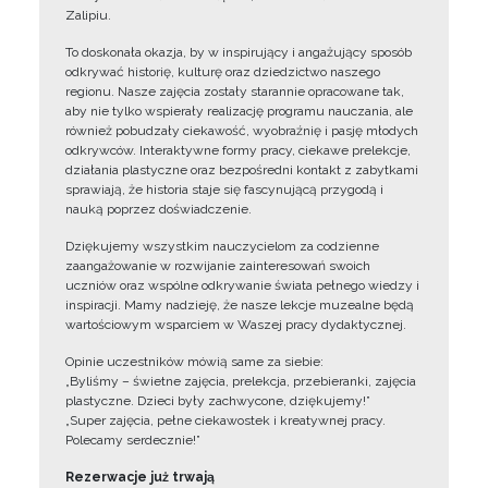
Zalipiu.
To doskonała okazja, by w inspirujący i angażujący sposób
odkrywać historię, kulturę oraz dziedzictwo naszego
regionu. Nasze zajęcia zostały starannie opracowane tak,
aby nie tylko wspierały realizację programu nauczania, ale
również pobudzały ciekawość, wyobraźnię i pasję młodych
odkrywców. Interaktywne formy pracy, ciekawe prelekcje,
działania plastyczne oraz bezpośredni kontakt z zabytkami
sprawiają, że historia staje się fascynującą przygodą i
nauką poprzez doświadczenie.
Dziękujemy wszystkim nauczycielom za codzienne
zaangażowanie w rozwijanie zainteresowań swoich
uczniów oraz wspólne odkrywanie świata pełnego wiedzy i
inspiracji. Mamy nadzieję, że nasze lekcje muzealne będą
wartościowym wsparciem w Waszej pracy dydaktycznej.
Opinie uczestników mówią same za siebie:
„Byliśmy – świetne zajęcia, prelekcja, przebieranki, zajęcia
plastyczne. Dzieci były zachwycone, dziękujemy!”
„Super zajęcia, pełne ciekawostek i kreatywnej pracy.
Polecamy serdecznie!”
Rezerwacje już trwają