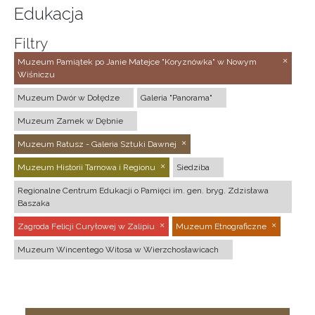
Edukacja
Filtry
Muzeum Pamiątek po Janie Matejce "Koryznówka" w Nowym
Wiśniczu
Muzeum Dwór w Dołędze
Galeria "Panorama"
Muzeum Zamek w Dębnie
Muzeum Ratusz - Galeria Sztuki Dawnej
Muzeum Historii Tarnowa i Regionu
Siedziba
Regionalne Centrum Edukacji o Pamięci im. gen. bryg. Zdzisława
Baszaka
Zagroda Felicji Curyłowej w Zalipiu
Muzeum Etnograficzne
Muzeum Wincentego Witosa w Wierzchosławicach