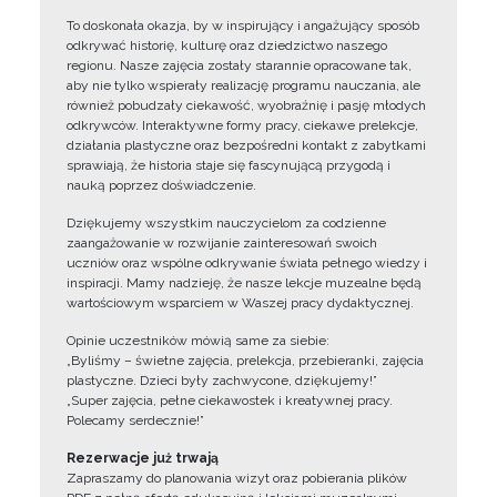
To doskonała okazja, by w inspirujący i angażujący sposób
odkrywać historię, kulturę oraz dziedzictwo naszego
regionu. Nasze zajęcia zostały starannie opracowane tak,
aby nie tylko wspierały realizację programu nauczania, ale
również pobudzały ciekawość, wyobraźnię i pasję młodych
odkrywców. Interaktywne formy pracy, ciekawe prelekcje,
działania plastyczne oraz bezpośredni kontakt z zabytkami
sprawiają, że historia staje się fascynującą przygodą i
nauką poprzez doświadczenie.
Dziękujemy wszystkim nauczycielom za codzienne
zaangażowanie w rozwijanie zainteresowań swoich
uczniów oraz wspólne odkrywanie świata pełnego wiedzy i
inspiracji. Mamy nadzieję, że nasze lekcje muzealne będą
wartościowym wsparciem w Waszej pracy dydaktycznej.
Opinie uczestników mówią same za siebie:
„Byliśmy – świetne zajęcia, prelekcja, przebieranki, zajęcia
plastyczne. Dzieci były zachwycone, dziękujemy!”
„Super zajęcia, pełne ciekawostek i kreatywnej pracy.
Polecamy serdecznie!”
Rezerwacje już trwają
Zapraszamy do planowania wizyt oraz pobierania plików