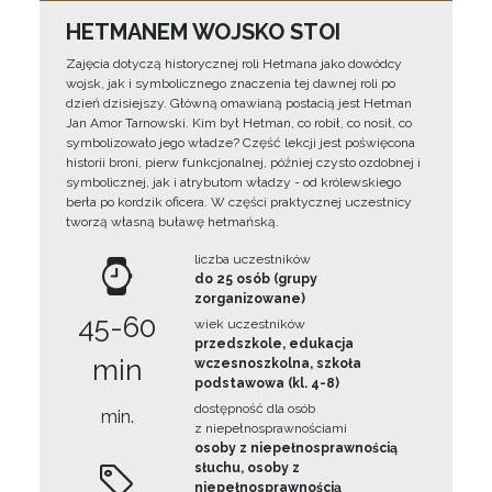
HETMANEM WOJSKO STOI
Zajęcia dotyczą historycznej roli Hetmana jako dowódcy
wojsk, jak i symbolicznego znaczenia tej dawnej roli po
dzień dzisiejszy. Główną omawianą postacią jest Hetman
Jan Amor Tarnowski. Kim był Hetman, co robił, co nosił, co
symbolizowało jego władze? Część lekcji jest poświęcona
historii broni, pierw funkcjonalnej, później czysto ozdobnej i
symbolicznej, jak i atrybutom władzy - od królewskiego
berła po kordzik oficera. W części praktycznej uczestnicy
tworzą własną buławę hetmańską.
liczba uczestników
do 25 osób (grupy
zorganizowane)
45-60
wiek uczestników
przedszkole, edukacja
min
wczesnoszkolna, szkoła
podstawowa (kl. 4-8)
dostępność dla osób
min.
z niepełnosprawnościami
osoby z niepełnosprawnością
słuchu, osoby z
niepełnosprawnością