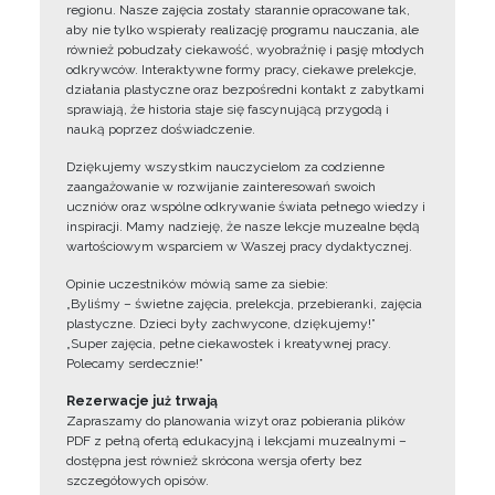
regionu. Nasze zajęcia zostały starannie opracowane tak,
aby nie tylko wspierały realizację programu nauczania, ale
również pobudzały ciekawość, wyobraźnię i pasję młodych
odkrywców. Interaktywne formy pracy, ciekawe prelekcje,
działania plastyczne oraz bezpośredni kontakt z zabytkami
sprawiają, że historia staje się fascynującą przygodą i
nauką poprzez doświadczenie.
Dziękujemy wszystkim nauczycielom za codzienne
zaangażowanie w rozwijanie zainteresowań swoich
uczniów oraz wspólne odkrywanie świata pełnego wiedzy i
inspiracji. Mamy nadzieję, że nasze lekcje muzealne będą
wartościowym wsparciem w Waszej pracy dydaktycznej.
Opinie uczestników mówią same za siebie:
„Byliśmy – świetne zajęcia, prelekcja, przebieranki, zajęcia
plastyczne. Dzieci były zachwycone, dziękujemy!”
„Super zajęcia, pełne ciekawostek i kreatywnej pracy.
Polecamy serdecznie!”
Rezerwacje już trwają
Zapraszamy do planowania wizyt oraz pobierania plików
PDF z pełną ofertą edukacyjną i lekcjami muzealnymi –
dostępna jest również skrócona wersja oferty bez
szczegółowych opisów.