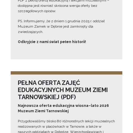
PDF z pełną ofertą edukacyjną i lekcjami muzealnymi –
dostępna jest również skrócona wersja oferty bez
szczegółowych opisów.
PS. Informujemy, że z dniem 1 grudnia 2025 r. oddział
Muzeum Zamek w Dębnie jest zamknięty dla
zwiedzających.
Odkryjcie z nami świat pełen historii!
PEŁNA OFERTA ZAJĘĆ
EDUKACYJNYCH MUZEUM ZIEMI
TARNOWSKIEJ (PDF)
Najnowsza oferta edukacyjna wiosna–lato 2026
Muzeum Ziemi Tarnowskiej
Przygotowaliśmy blisko 80 różnorodnych lekcji muzealnych
realizowanych w placówkach w Tarnowie, a także w
naszych oddziałach w Dołędze, Wierzchosławicach i