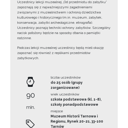
Uczestnicy lekcji muzealnej „Od przedmiotu do zabytku”
zapoznają się z najważniejszymi zagadnieniami
związanymi z muzealnictwem i ochroną dziedzictwa
kulturowego i historycznego (m.in. muzeum, zabytek,
konserwacja, zabytki archeologiczne, etnografia).
Uczestnicy poznają techniki ochrony zabytków. Szczególny
nacisk położony będzie na sposoby dbania o pamiątki
rodzinne.
Podczas lekcji muzealnej uczestnicy będą mieli okazję
zapoznać się również z replikami przedmiotów
zabytkowych.
liczba uczestników
do 25 osób (grupy
zorganizowane)
90
wiek uczestników
szkoła podstawowa (kl. 1-8),
szkoły ponadpodstawowe
min.
miejsce
Muzeum Historii Tarnowa i
Regionu, Rynek 20-21, 33-100
Tarnów