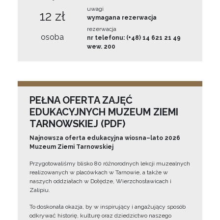
uwagi
12 zł
wymagana rezerwacja
rezerwacja
osoba
nr telefonu: (+48) 14 621 21 49
wew. 200
PEŁNA OFERTA ZAJĘĆ
EDUKACYJNYCH MUZEUM ZIEMI
TARNOWSKIEJ (PDF)
Najnowsza oferta edukacyjna wiosna–lato 2026
Muzeum Ziemi Tarnowskiej
Przygotowaliśmy blisko 80 różnorodnych lekcji muzealnych
realizowanych w placówkach w Tarnowie, a także w
naszych oddziałach w Dołędze, Wierzchosławicach i
Zalipiu.
To doskonała okazja, by w inspirujący i angażujący sposób
odkrywać historię, kulturę oraz dziedzictwo naszego