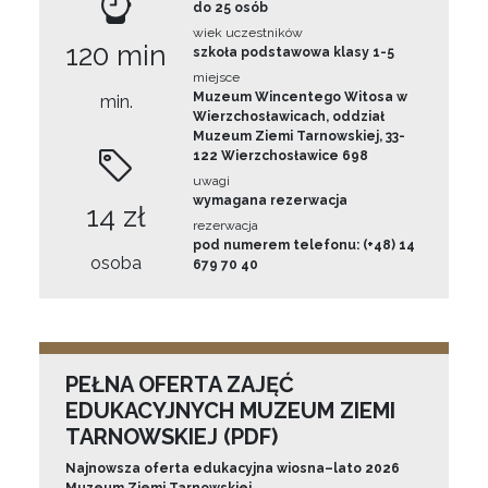
do 25 osób
wiek uczestników
120 min
szkoła podstawowa klasy 1-5
miejsce
Muzeum Wincentego Witosa w
min.
Wierzchosławicach, oddział
Muzeum Ziemi Tarnowskiej, 33-
122 Wierzchosławice 698
uwagi
wymagana rezerwacja
14 zł
rezerwacja
pod numerem telefonu: (+48) 14
osoba
679 70 40
PEŁNA OFERTA ZAJĘĆ
EDUKACYJNYCH MUZEUM ZIEMI
TARNOWSKIEJ (PDF)
Najnowsza oferta edukacyjna wiosna–lato 2026