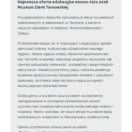
Najnowsza oferta edukacyjna wiosna–lato 2026
Muzeum Ziemi Tarnowskiej
Przygotowaliśmy blisko 80 różnorodnych lekcji muzealnych
realizowanych w placówkach w Tarnowie, a także w
naszych oddziałach w Dołędze, Wierzchosławicach i
Zalipiu.
To doskonała okazja, by w inspirujący i angażujący sposób
odkrywać historię, kulturę oraz dziedzictwo naszego
regionu. Nasze zajęcia zostały starannie opracowane tak,
aby nie tylko wspierały realizację programu nauczania, ale
również pobudzały ciekawość, wyobraźnię i pasję młodych
odkrywców. Interaktywne formy pracy, ciekawe prelekcje,
działania plastyczne oraz bezpośredni kontakt z zabytkami
sprawiają, że historia staje się fascynującą przygodą i
nauką poprzez doświadczenie.
Dziękujemy wszystkim nauczycielom za codzienne
zaangażowanie w rozwijanie zainteresowań swoich
uczniów oraz wspólne odkrywanie świata pełnego wiedzy i
inspiracji. Mamy nadzieję, że nasze lekcje muzealne będą
wartościowym wsparciem w Waszej pracy dydaktycznej.
Opinie uczestników mówią same za siebie: