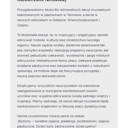
Muzeum Ziemi Tarnowskiej
Przygotowaliśmy blisko 80 różnorodnych lekcji muzealnych
realizowanych w placówkach w Tarnowie, a także w
naszych oddziałach w Dołędze, Wierzchosławicach i
Zalipiu.
To doskonała okazja, by w inspirujący i angażujący sposób
odkrywać historię, kulturę oraz dziedzictwo naszego
regionu. Nasze zajęcia zostały starannie opracowane tak,
aby nie tylko wspierały realizację programu nauczania, ale
również pobudzały ciekawość, wyobraźnię i pasję młodych
odkrywców. Interaktywne formy pracy, ciekawe prelekcje,
działania plastyczne oraz bezpośredni kontakt z zabytkami
sprawiają, że historia staje się fascynującą przygodą i
nauką poprzez doświadczenie.
Dziękujemy wszystkim nauczycielom za codzienne
zaangażowanie w rozwijanie zainteresowań swoich
uczniów oraz wspólne odkrywanie świata pełnego wiedzy i
inspiracji. Mamy nadzieję, że nasze lekcje muzealne będą
wartościowym wsparciem w Waszej pracy dydaktycznej.
Opinie uczestników mówią same za siebie:
„Byliśmy – świetne zajęcia, prelekcja, przebieranki, zajęcia
plastyczne. Dzieci były zachwycone, dziękujemy!”