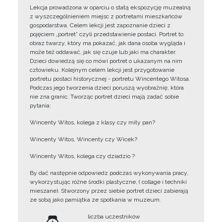
Lekcja prowadzona w oparciu o stałą ekspozycję muzealną
z wyszczególnieniem miejsc z portretami mieszkańców
gospodarstwa. Celem lekcji jest zapoznanie dzieci z
pojęciem „portret” czyli przedstawienie postaci. Portret to
obraz twarzy, który ma pokazać, jak dana osoba wygląda i
może też oddawać, jak się czuje lub jaki ma charakter.
Dzieci dowiedzą się co mówi portret o ukazanym na nim
człowieku. Kolejnym celem lekcji jest przygotowanie
portretu postaci historycznej - portretu Wincentego Witosa.
Podczas jego tworzenia dzieci poruszą wyobraźnię, która
nie zna granic. Tworząc portret dzieci mają zadać sobie
pytania:
Wincenty Witos, kolega z klasy czy miły pan?
Wincenty Witos, Wincenty czy Wicek?
Wincenty Witos, kolega czy dziadzio ?
By dać następnie odpowiedz podczas wykonywania pracy,
wykorzystując różne środki plastyczne, ( collage i techniki
mieszane). Stworzony przez siebie portret dzieci zabierają
ze sobą jako pamiątka ze spotkania w muzeum.
liczba uczestników