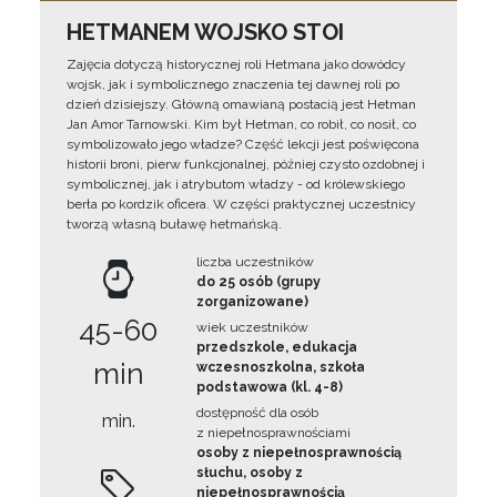
HETMANEM WOJSKO STOI
Zajęcia dotyczą historycznej roli Hetmana jako dowódcy
wojsk, jak i symbolicznego znaczenia tej dawnej roli po
dzień dzisiejszy. Główną omawianą postacią jest Hetman
Jan Amor Tarnowski. Kim był Hetman, co robił, co nosił, co
symbolizowało jego władze? Część lekcji jest poświęcona
historii broni, pierw funkcjonalnej, później czysto ozdobnej i
symbolicznej, jak i atrybutom władzy - od królewskiego
berła po kordzik oficera. W części praktycznej uczestnicy
tworzą własną buławę hetmańską.
liczba uczestników
do 25 osób (grupy
zorganizowane)
45-60
wiek uczestników
przedszkole, edukacja
min
wczesnoszkolna, szkoła
podstawowa (kl. 4-8)
dostępność dla osób
min.
z niepełnosprawnościami
osoby z niepełnosprawnością
słuchu, osoby z
niepełnosprawnością