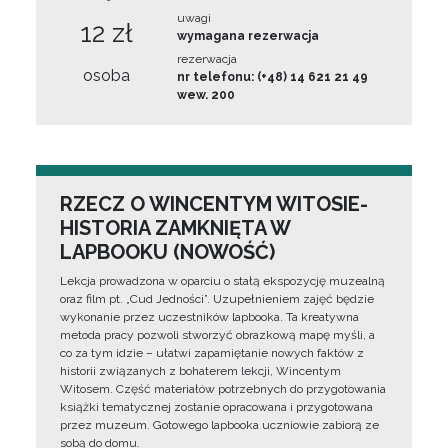
uwagi
12 zł
wymagana rezerwacja
rezerwacja
osoba
nr telefonu: (+48) 14 621 21 49
wew. 200
RZECZ O WINCENTYM WITOSIE-
HISTORIA ZAMKNIĘTA W
LAPBOOKU (NOWOŚĆ)
Lekcja prowadzona w oparciu o stałą ekspozycję muzealną
oraz film pt. „Cud Jedności”. Uzupełnieniem zajęć będzie
wykonanie przez uczestników lapbooka. Ta kreatywna
metoda pracy pozwoli stworzyć obrazkową mapę myśli, a
co za tym idzie – ułatwi zapamiętanie nowych faktów z
historii związanych z bohaterem lekcji, Wincentym
Witosem. Część materiałów potrzebnych do przygotowania
książki tematycznej zostanie opracowana i przygotowana
przez muzeum. Gotowego lapbooka uczniowie zabiorą ze
sobą do domu.