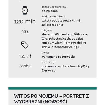
liczba uczestników
do 25 osób
wiek uczestników
120 min
szkoła podstawowa kl. 5-8,
szkoła średnia
miejsce
min.
Muzeum Wincentego Witosa w
Wierzchosławicach, oddział
Muzeum Ziemi Tarnowskiej, 33-
122 Wierzchosławice 698
uwagi
14 zł
wymagana rezerwacja
rezerwacja
osoba
pod numerem telefonu: (+48) 14
679 70 40
WITOS PO MOJEMU – PORTRET Z
WYOBRAŹNI (NOWOŚĆ)