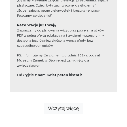
„Byliśmy – świetne zajęcia, prelekcja, przebieranki, zajęcia
plastyczne. Dzieci były zachwycone, dziękujemy!”
„Super zajęcia, pełne ciekawostek i kreatywnej pracy.
Polecamy serdecznie!”
Rezerwacje już trwają
Zapraszamy do planowania wizyt oraz pobierania plików
PDF z pełną ofertą edukacyjną i lekcjami muzealnymi –
dostępna jest również skrócona wersja oferty bez
szczegółowych opisów.
PS. Informujemy, że z dniem 1 grudnia 2025 r. oddział
Muzeum Zamek w Dębnie jest zamknięty dla
zwiedzających.
Odkryjcie z nami świat pełen historii!
Wczytaj więcej