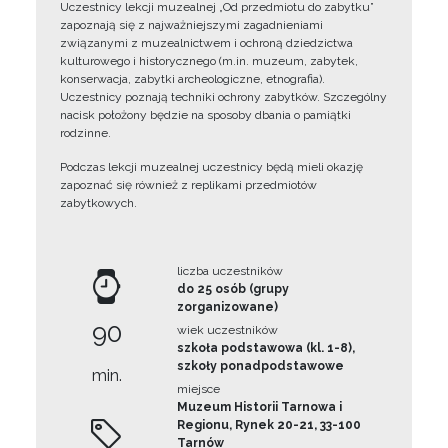
Uczestnicy lekcji muzealnej „Od przedmiotu do zabytku”
zapoznają się z najważniejszymi zagadnieniami
związanymi z muzealnictwem i ochroną dziedzictwa
kulturowego i historycznego (m.in. muzeum, zabytek,
konserwacja, zabytki archeologiczne, etnografia).
Uczestnicy poznają techniki ochrony zabytków. Szczególny
nacisk położony będzie na sposoby dbania o pamiątki
rodzinne.
Podczas lekcji muzealnej uczestnicy będą mieli okazję
zapoznać się również z replikami przedmiotów
zabytkowych.
liczba uczestników
do 25 osób (grupy
zorganizowane)
90
wiek uczestników
szkoła podstawowa (kl. 1-8),
szkoły ponadpodstawowe
min.
miejsce
Muzeum Historii Tarnowa i
Regionu, Rynek 20-21, 33-100
Tarnów