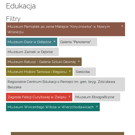
Edukacja
Filtry
Muzeum Pamiątek po Janie Matejce "Koryznówka" w Nowym
Wiśniczu
Muzeum Dwór w Dołędze
Galeria "Panorama"
Muzeum Zamek w Dębnie
Muzeum Ratusz - Galeria Sztuki Dawnej
Muzeum Historii Tarnowa i Regionu
Siedziba
Regionalne Centrum Edukacji o Pamięci im. gen. bryg. Zdzisława
Baszaka
Zagroda Felicji Curyłowej w Zalipiu
Muzeum Etnograficzne
Muzeum Wincentego Witosa w Wierzchosławicach