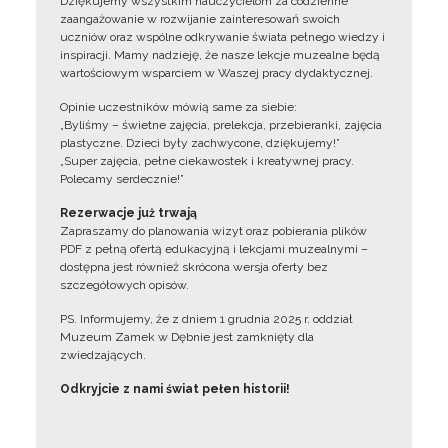
Dziękujemy wszystkim nauczycielom za codzienne
zaangażowanie w rozwijanie zainteresowań swoich
uczniów oraz wspólne odkrywanie świata pełnego wiedzy i
inspiracji. Mamy nadzieję, że nasze lekcje muzealne będą
wartościowym wsparciem w Waszej pracy dydaktycznej.
Opinie uczestników mówią same za siebie:
„Byliśmy – świetne zajęcia, prelekcja, przebieranki, zajęcia
plastyczne. Dzieci były zachwycone, dziękujemy!”
„Super zajęcia, pełne ciekawostek i kreatywnej pracy.
Polecamy serdecznie!”
Rezerwacje już trwają
Zapraszamy do planowania wizyt oraz pobierania plików
PDF z pełną ofertą edukacyjną i lekcjami muzealnymi –
dostępna jest również skrócona wersja oferty bez
szczegółowych opisów.
PS. Informujemy, że z dniem 1 grudnia 2025 r. oddział
Muzeum Zamek w Dębnie jest zamknięty dla
zwiedzających.
Odkryjcie z nami świat pełen historii!