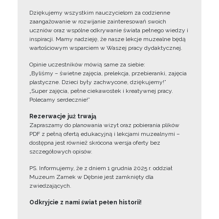
Dziękujemy wszystkim nauczycielom za codzienne
zaangażowanie w rozwijanie zainteresowań swoich
uczniów oraz wspólne odkrywanie świata pełnego wiedzy i
inspiracji. Mamy nadzieję, że nasze lekcje muzealne będą
wartościowym wsparciem w Waszej pracy dydaktycznej.
Opinie uczestników mówią same za siebie:
„Byliśmy – świetne zajęcia, prelekcja, przebieranki, zajęcia
plastyczne. Dzieci były zachwycone, dziękujemy!”
„Super zajęcia, pełne ciekawostek i kreatywnej pracy.
Polecamy serdecznie!”
Rezerwacje już trwają
Zapraszamy do planowania wizyt oraz pobierania plików
PDF z pełną ofertą edukacyjną i lekcjami muzealnymi –
dostępna jest również skrócona wersja oferty bez
szczegółowych opisów.
PS. Informujemy, że z dniem 1 grudnia 2025 r. oddział
Muzeum Zamek w Dębnie jest zamknięty dla
zwiedzających.
Odkryjcie z nami świat pełen historii!