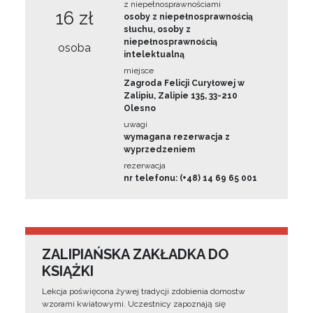
z niepełnosprawnościami
16 zł
osoby z niepełnosprawnością
słuchu, osoby z
niepełnosprawnością
osoba
intelektualną
miejsce
Zagroda Felicji Curyłowej w
Zalipiu, Zalipie 135, 33-210
Olesno
uwagi
wymagana rezerwacja z
wyprzedzeniem
rezerwacja
nr telefonu: (+48) 14 69 65 001
ZALIPIAŃSKA ZAKŁADKA DO
KSIĄŻKI
Lekcja poświęcona żywej tradycji zdobienia domostw
wzorami kwiatowymi. Uczestnicy zapoznają się