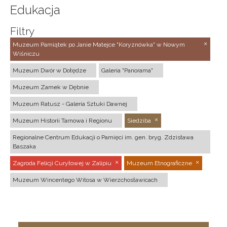
Edukacja
Filtry
Muzeum Pamiątek po Janie Matejce "Koryznówka" w Nowym
Wiśniczu
Muzeum Dwór w Dołędze
Galeria "Panorama"
Muzeum Zamek w Dębnie
Muzeum Ratusz - Galeria Sztuki Dawnej
Muzeum Historii Tarnowa i Regionu
Siedziba
Regionalne Centrum Edukacji o Pamięci im. gen. bryg. Zdzisława
Baszaka
Zagroda Felicji Curyłowej w Zalipiu
Muzeum Etnograficzne
Muzeum Wincentego Witosa w Wierzchosławicach