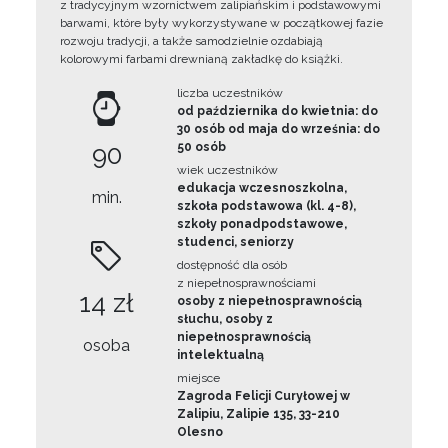
z tradycyjnym wzornictwem zalipiańskim i podstawowymi
barwami, które były wykorzystywane w początkowej fazie
rozwoju tradycji, a także samodzielnie ozdabiają
kolorowymi farbami drewnianą zakładkę do książki.
liczba uczestników
od października do kwietnia: do
30 osób od maja do września: do
90
50 osób
wiek uczestników
edukacja wczesnoszkolna,
min.
szkoła podstawowa (kl. 4-8),
szkoły ponadpodstawowe,
studenci, seniorzy
dostępność dla osób
z niepełnosprawnościami
14 zł
osoby z niepełnosprawnością
słuchu, osoby z
niepełnosprawnością
osoba
intelektualną
miejsce
Zagroda Felicji Curyłowej w
Zalipiu, Zalipie 135, 33-210
Olesno