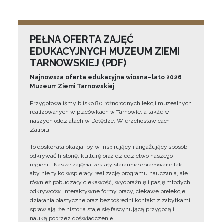
PEŁNA OFERTA ZAJĘĆ
EDUKACYJNYCH MUZEUM ZIEMI
TARNOWSKIEJ (PDF)
Najnowsza oferta edukacyjna wiosna–lato 2026
Muzeum Ziemi Tarnowskiej
Przygotowaliśmy blisko 80 różnorodnych lekcji muzealnych
realizowanych w placówkach w Tarnowie, a także w
naszych oddziałach w Dołędze, Wierzchosławicach i
Zalipiu.
To doskonała okazja, by w inspirujący i angażujący sposób
odkrywać historię, kulturę oraz dziedzictwo naszego
regionu. Nasze zajęcia zostały starannie opracowane tak,
aby nie tylko wspierały realizację programu nauczania, ale
również pobudzały ciekawość, wyobraźnię i pasję młodych
odkrywców. Interaktywne formy pracy, ciekawe prelekcje,
działania plastyczne oraz bezpośredni kontakt z zabytkami
sprawiają, że historia staje się fascynującą przygodą i
nauką poprzez doświadczenie.