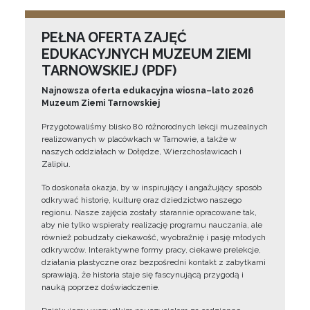
PEŁNA OFERTA ZAJĘĆ
EDUKACYJNYCH MUZEUM ZIEMI
TARNOWSKIEJ (PDF)
Najnowsza oferta edukacyjna wiosna–lato 2026
Muzeum Ziemi Tarnowskiej
Przygotowaliśmy blisko 80 różnorodnych lekcji muzealnych
realizowanych w placówkach w Tarnowie, a także w
naszych oddziałach w Dołędze, Wierzchosławicach i
Zalipiu.
To doskonała okazja, by w inspirujący i angażujący sposób
odkrywać historię, kulturę oraz dziedzictwo naszego
regionu. Nasze zajęcia zostały starannie opracowane tak,
aby nie tylko wspierały realizację programu nauczania, ale
również pobudzały ciekawość, wyobraźnię i pasję młodych
odkrywców. Interaktywne formy pracy, ciekawe prelekcje,
działania plastyczne oraz bezpośredni kontakt z zabytkami
sprawiają, że historia staje się fascynującą przygodą i
nauką poprzez doświadczenie.