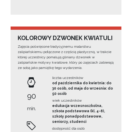
KOLOROWY DZWONEK KWIATULI
Zajęcia poświęcone tradycyjnemu malarstwu
zalipiańskiemu połączone z częścią plastyczną, w trakcie
której uczestnicy pomalują gliniany dzwonek w
zalipiańskie motywy kwiatowe, który po zajęciach zabierają
ze sobą jako pamiątkę tego wydarzenia.
liczba uczestników
od października do kwietnia: do
30 osób, od maja do września: do
90
50 osób
wiek uczestników
edukacja wczesnoszkolna,
min.
szkoła podstawowa (kl. 4-8),
szkoły ponadpodstawowe,
seniorzy, studenci
dostępność dla osób