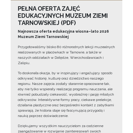
PEŁNA OFERTA ZAJĘĆ
EDUKACYJNYCH MUZEUM ZIEMI
TARNOWSKIEJ (PDF)
Najnowsza oferta edukacyjna wiosna–lato 2026
Muzeum Ziemi Tarnowskiej
Przygotowaliśmy blisko 80 różnorodnych lekcji muzealnych
realizowanych w placówkach w Tarnowie, a także w
naszych oddziałach w Dołędze, Wierzchosławicach i
Zalipiu.
To doskonała okazja, by w inspirujący i angażujący sposób
odkrywać historię, kulturę oraz dziedzictwo naszego
regionu. Nasze zajęcia zostały starannie opracowane tak,
aby nie tylko wspierały realizację programu nauczania, ale
również pobudzały ciekawość, wyobraźnię i pasję młodych
odkrywców. Interaktywne formy pracy, ciekawe prelekcje,
działania plastyczne oraz bezpośredni kontakt z zabytkami
sprawiają, że historia staje się fascynującą przygodą i
nauką poprzez doświadczenie.
Dziękujemy wszystkim nauczycielom za codzienne
zaangażowanie w rozwijanie zainteresowań swoich