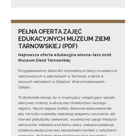
PEŁNA OFERTA ZAJĘĆ
EDUKACYJNYCH MUZEUM ZIEMI
TARNOWSKIEJ (PDF)
Najnowsza oferta edukacyjna wiosna–lato 2026
Muzeum Ziemi Tarnowskiej
Przygotowaliśmy blisko 80 różnorodnych lekcji muzealnych
realizowanych w placówkach w Tarnowie, a także w
naszych oddziałach w Dołędze, Wierzchosławicach i
Zalipiu.
To doskonała okazja, by w inspirujący i angażujący sposób
odkrywać historię, kulturę oraz dziedzictwo naszego
regionu. Nasze zajęcia zostały starannie opracowane tak,
aby nie tylko wspierały realizację programu nauczania, ale
również pobudzały ciekawość, wyobraźnię i pasję młodych
odkrywców. Interaktywne formy pracy, ciekawe prelekcje,
działania plastyczne oraz bezpośredni kontakt z zabytkami
sprawiają, że historia staje się fascynującą przygodą i